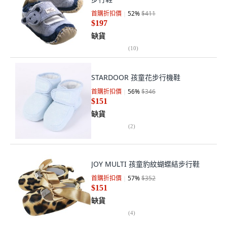
首購折扣價
52
%
$411
$197
缺貨
(
10
)
STARDOOR 孩童花步行機鞋
首購折扣價
56
%
$346
$151
缺貨
(
2
)
JOY MULTI 孩童豹紋蝴蝶結步行鞋
首購折扣價
57
%
$352
$151
缺貨
(
4
)