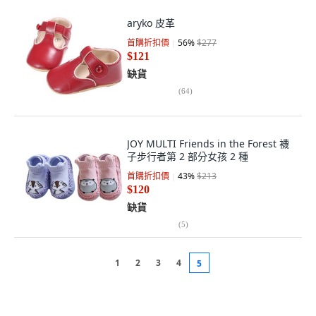
aryko 皮革
首購折扣價
56
%
$277
$121
缺貨
(
64
)
JOY MULTI Friends in the Forest 襪
子步行者第 2 部分女孩 2 種
首購折扣價
43
%
$213
$120
缺貨
(
5
)
1
2
3
4
5