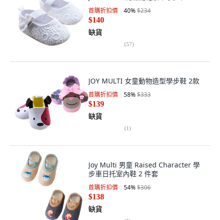
首購折扣價
40
%
$234
$140
缺貨
(
57
)
JOY MULTI 女童動物造型學步鞋 2款
首購折扣價
58
%
$333
$139
缺貨
(
1
)
Joy Multi 男童 Raised Character 學
步車日托室內鞋 2 件套
首購折扣價
54
%
$306
$138
缺貨