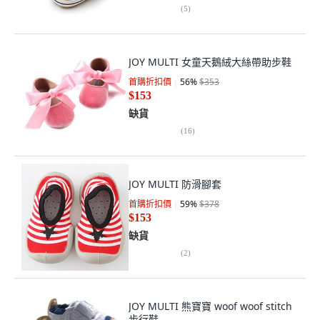
(
5
)
JOY MULTI 女童天鵝絨大絲帶助步鞋
首購折扣價
56
%
$353
$153
缺貨
(
16
)
JOY MULTI 防滑腳套
首購折扣價
59
%
$378
$153
缺貨
(
2
)
JOY MULTI 熊寶寶 woof woof stitch
步行鞋