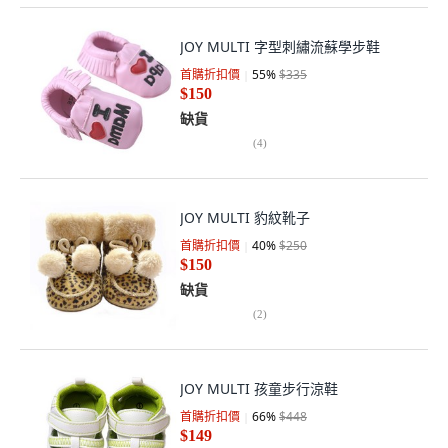
JOY MULTI 字型刺繡流蘇學步鞋
首購折扣價
55
%
$335
$150
缺貨
(
4
)
JOY MULTI 豹紋靴子
首購折扣價
40
%
$250
$150
缺貨
(
2
)
JOY MULTI 孩童步行涼鞋
首購折扣價
66
%
$448
$149