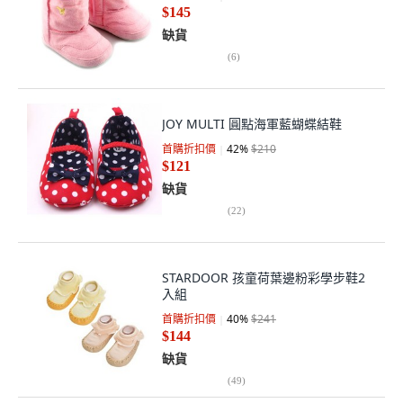
$145
缺貨
(
6
)
JOY MULTI 圓點海軍藍蝴蝶結鞋
首購折扣價
42
%
$210
$121
缺貨
(
22
)
STARDOOR 孩童荷葉邊粉彩學步鞋2
入組
首購折扣價
40
%
$241
$144
缺貨
(
49
)