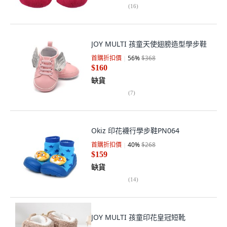
(
16
)
JOY MULTI 孩童天使翅膀造型學步鞋
首購折扣價
56
%
$368
$160
缺貨
(
7
)
Okiz 印花襪行學步鞋PN064
首購折扣價
40
%
$268
$159
缺貨
(
14
)
JOY MULTI 孩童印花皇冠短靴