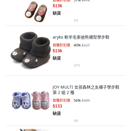
首購折扣價
57
%
$318
$136
缺貨
(
1
)
aryko 軟羊毛泰迪熊襪型學步鞋
首購折扣價
40
%
$227
$136
缺貨
(
37
)
JOY MULTI 女孩森林之友襪子學步鞋
第 2 組 2 種
首購折扣價
56
%
$309
$133
缺貨
(
4
)