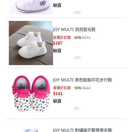
缺貨
(
11
)
JOY MULTI 洞洞發光鞋
首購折扣價
40
%
$312
$187
缺貨
(
37
)
JOY MULTI 黑色點點印花步行鞋
首購折扣價
56
%
$322
$141
缺貨
(
1
)
JOY MULTI 刺繡緹花繫帶學步鞋