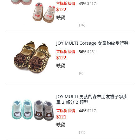
首購折扣價
43
%
$217
$122
缺貨
(
16
)
JOY MULTI Corsage 女童豹紋步行鞋
首購折扣價
56
%
$281
$122
缺貨
(
6
)
JOY MULTI 男孩的森林朋友襪子學步
車 2 部分 2 類型
首購折扣價
44
%
$217
$121
缺貨
(
11
)