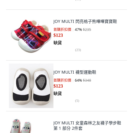
JOY MULTI 閃亮格子熊嗶嗶寶寶鞋
首購折扣價
47
%
$235
$123
缺貨
(
23
)
JOY MULTI 襪型運動鞋
首購折扣價
64
%
$348
$123
缺貨
(
5
)
JOY MULTI 女童森林之友襪子學步鞋
第 1 部分 2件套