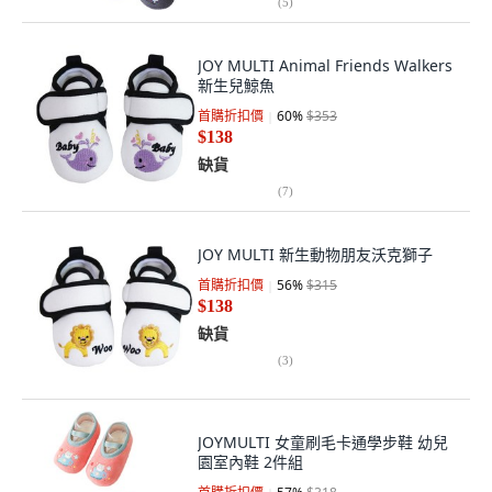
(
5
)
JOY MULTI Animal Friends Walkers
新生兒鯨魚
首購折扣價
60
%
$353
$138
缺貨
(
7
)
JOY MULTI 新生動物朋友沃克獅子
首購折扣價
56
%
$315
$138
缺貨
(
3
)
JOYMULTI 女童刷毛卡通學步鞋 幼兒
園室內鞋 2件組