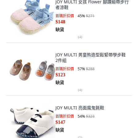
JOY MULTI 女孩 Flower 腳踝緞帶步行
者涼鞋
首購折扣價
45
%
$271
$148
缺貨
(
4
)
JOY MULTI 男童熊造型鬆緊帶學步鞋
2件組
首購折扣價
57
%
$288
$123
缺貨
(
4
)
JOY MULTI 亮面魔鬼氈鞋
首購折扣價
54
%
$323
$147
缺貨
(
1
)