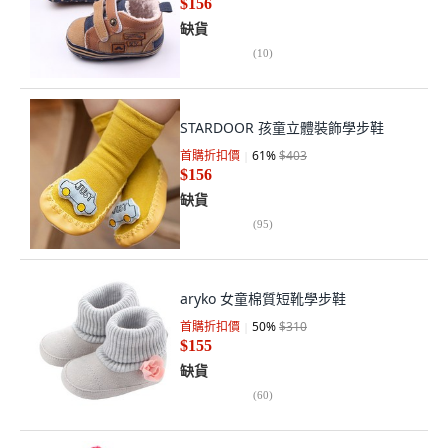
$156
缺貨
(
10
)
STARDOOR 孩童立體裝飾學步鞋
首購折扣價
61
%
$403
$156
缺貨
(
95
)
aryko 女童棉質短靴學步鞋
首購折扣價
50
%
$310
$155
缺貨
(
60
)