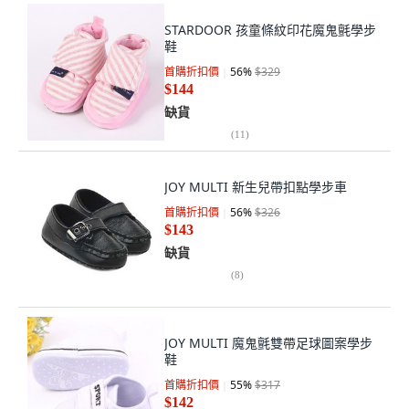
STARDOOR 孩童條紋印花魔鬼氈學步
鞋
首購折扣價
56
%
$329
$144
缺貨
(
11
)
JOY MULTI 新生兒帶扣點學步車
首購折扣價
56
%
$326
$143
缺貨
(
8
)
JOY MULTI 魔鬼氈雙帶足球圖案學步
鞋
首購折扣價
55
%
$317
$142