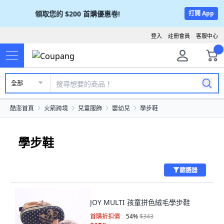
領取您的
$200
首購優惠卷!
打開 App
登入
註冊會員
客服中心
全部
酷澎首頁
火箭跨境
兒童服飾
嬰幼兒
學步鞋
學步鞋
篩選器
JOY MULTI 孩童拼色絨毛學步鞋
首購折扣價
54
%
$343