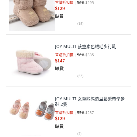
首購折扣價
56
%
$295
$129
缺貨
(
18
)
JOY MULTI 孩童素色絨毛步行靴
首購折扣價
56
%
$335
$147
缺貨
(
62
)
JOY MULTI 女童熊熊造型鬆緊帶學步
鞋 2雙
首購折扣價
55
%
$287
$129
缺貨
(
2
)