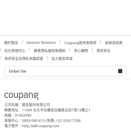
Investor Relations
關於酷澎
Coupang使用者條款
退換貨政策
信任管理中心
顧客隱私權政策通知
安心購物
資訊安全
資訊安全及隱私保護認證
加入酷澎商城
Global Site
公司名稱：酷澎股份有限公司
聯繫地址：11049 台北市信義區信義路五段7號13樓之1
統編：91002999
客服中心：0809-088-810 (免費) / 02-5592-7298
電子郵件：help_tw@coupang.com