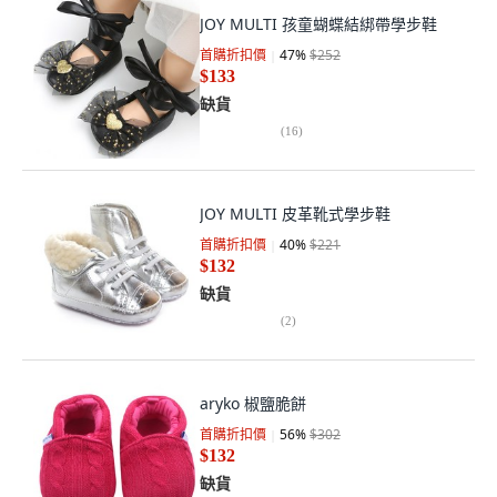
JOY MULTI 孩童蝴蝶結綁帶學步鞋
首購折扣價
47
%
$252
$133
缺貨
(
16
)
JOY MULTI 皮革靴式學步鞋
首購折扣價
40
%
$221
$132
缺貨
(
2
)
aryko 椒鹽脆餅
首購折扣價
56
%
$302
$132
缺貨