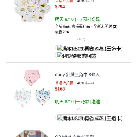
首購折扣價
40
%
$490
$294
明天 8/10 (一)
預計送達
全新商品
,
盒損福利品 – 全新未開封
(2)
最低
294
(
167
)
满 $1,500 再省 $75 (王道卡)
$15 酷澎幣回饋
ilody 針織三角巾 3條入
首購折扣價
40
%
$280
$168
明天 8/10 (一)
預計送達
(
3
)
满 $1,500 再省 $75 (王道卡)
OP Mini 六重紗圍兜