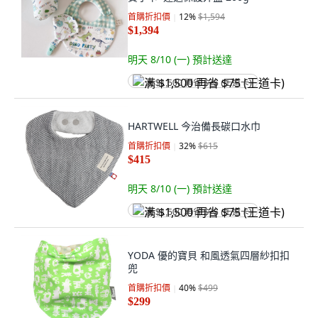
首購折扣價
12
%
$1,594
$1,394
明天 8/10 (一)
預計送達
满 $1,500 再省 $75 (王道卡)
HARTWELL 今治備長碳口水巾
首購折扣價
32
%
$615
$415
明天 8/10 (一)
預計送達
满 $1,500 再省 $75 (王道卡)
YODA 優的寶貝 和風透氣四層紗扣扣
兜
首購折扣價
40
%
$499
$299