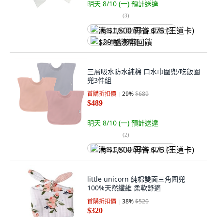
明天 8/10 (一)
預計送達
(
3
)
满 $1,500 再省 $75 (王道卡)
$29 酷澎幣回饋
三層吸水防水純棉 口水巾圍兜/吃飯圍
兜3件組
首購折扣價
29
%
$689
$489
明天 8/10 (一)
預計送達
(
2
)
满 $1,500 再省 $75 (王道卡)
little unicorn 純棉雙面三角圍兜
100%天然纖維 柔軟舒適
首購折扣價
38
%
$520
$320