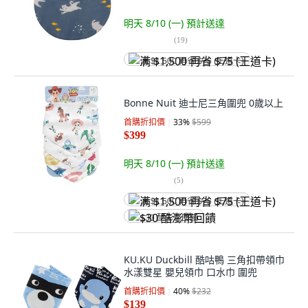
明天 8/10 (一)
預計送達
(
19
)
满 $1,500 再省 $75 (王道卡)
Bonne Nuit 迪士尼三角圍兜 0歲以上
首購折扣價
33
%
$599
$399
明天 8/10 (一)
預計送達
(
5
)
满 $1,500 再省 $75 (王道卡)
$30 酷澎幣回饋
KU.KU Duckbill 酷咕鴨 三角扣帶領巾
水漾雙星 嬰兒領巾 口水巾 圍兜
首購折扣價
40
%
$232
$139