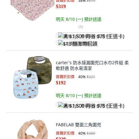
首購折扣價
38
%
$519
$319
明天 8/10 (一)
預計送達
(
5
)
满 $1,500 再省 $75 (王道卡)
$13 酷澎幣回饋
carter's 防水接漏圍兜口水巾2件組 柔
軟舒適 防水易清潔
首購折扣價
40
%
$321
$192
明天 8/10 (一)
預計送達
满 $1,500 再省 $75 (王道卡)
FABELAB 雙面三角圍兜
首購折扣價
40
%
$380