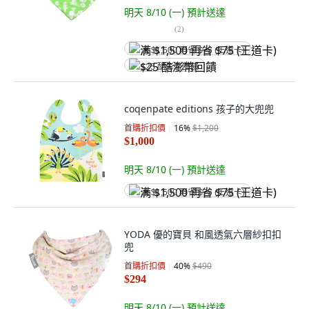
明天 8/10 (一)
預計送達
(
2
)
满 $1,500 再省 $75 (王道卡)
$25 酷澎幣回饋
coqenpate editions 孩子的大兜兜
首購折扣價
16
%
$1,200
$1,000
明天 8/10 (一)
預計送達
满 $1,500 再省 $75 (王道卡)
YODA 優的寶貝 和風透氣六層紗扣扣
兜
首購折扣價
40
%
$490
$294
明天 8/10 (一)
預計送達