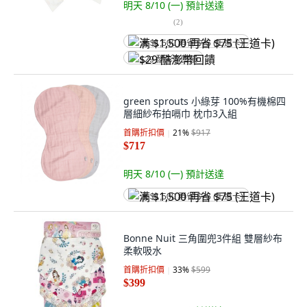
明天 8/10 (一)
預計送達
(
2
)
满 $1,500 再省 $75 (王道卡)
$29 酷澎幣回饋
green sprouts 小綠芽 100%有機棉四
層細紗布拍嗝巾 枕巾3入組
首購折扣價
21
%
$917
$717
明天 8/10 (一)
預計送達
满 $1,500 再省 $75 (王道卡)
Bonne Nuit 三角圍兜3件組 雙層紗布
柔軟吸水
首購折扣價
33
%
$599
$399