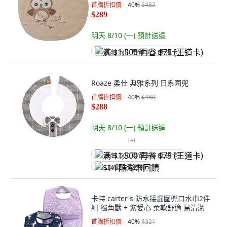
首購折扣價
40
%
$482
$289
明天 8/10 (一)
預計送達
满 $1,500 再省 $75 (王道卡)
Roaze 柔仕 典雅系列 日系圍兜
首購折扣價
40
%
$480
$288
明天 8/10 (一)
預計送達
(
4
)
满 $1,500 再省 $75 (王道卡)
$14 酷澎幣回饋
卡特 carter's 防水接漏圍兜口水巾2件
組 獨角獸 + 紫愛心 柔軟舒適 易清潔
首購折扣價
40
%
$321