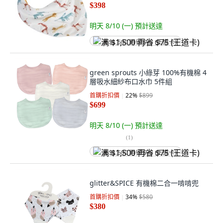
$398
明天 8/10 (一)
預計送達
满 $1,500 再省 $75 (王道卡)
green sprouts 小綠芽 100%有機棉 4
層吸水細紗布口水巾 5件組
首購折扣價
22
%
$899
$699
明天 8/10 (一)
預計送達
(
1
)
满 $1,500 再省 $75 (王道卡)
glitter&SPICE 有機棉二合一啃啃兜
首購折扣價
34
%
$580
$380