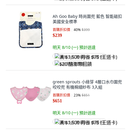
Ah Goo Baby 時尚圍兜 藍色 智能磁扣
美國安全標準
首購折扣價
40
%
$399
$239
明天 8/10 (一)
預計送達
满 $1,500 再省 $75 (王道卡)
$20 酷澎幣回饋
green sprouts 小綠芽 4層口水巾圍兜
咬咬兜 有機棉細紗布 3入組
首購折扣價
23
%
$851
$651
明天 8/10 (一)
預計送達
满 $1,500 再省 $75 (王道卡)