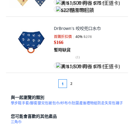
满 $1,500 再省 $75 (王道卡)
$22 酷澎幣回饋
DrBrown's 咬咬兜口水巾
首購折扣價
40
%
$278
$166
暫時缺貨
(
1
)
满 $1,500 再省 $75 (王道卡)
2
1
與一起瀏覽的類別
學步鞋
手套/腳套
嬰兒包被
包巾/紗布巾
肚圍
產後禮物組
防走失背包
襪子
您可能會喜歡的其他產品
三角巾