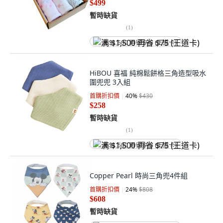
$499
暫時缺貨
(
1
)
满 $1,500 再省 $75 (王道卡)
HiBOU 喜福 純棉鬆餅格三角造型吸水
圍兜兜 3入組
首購折扣價
40
%
$430
$258
暫時缺貨
(
1
)
满 $1,500 再省 $75 (王道卡)
Copper Pearl 時尚三角兜4件組
首購折扣價
24
%
$808
$608
暫時缺貨