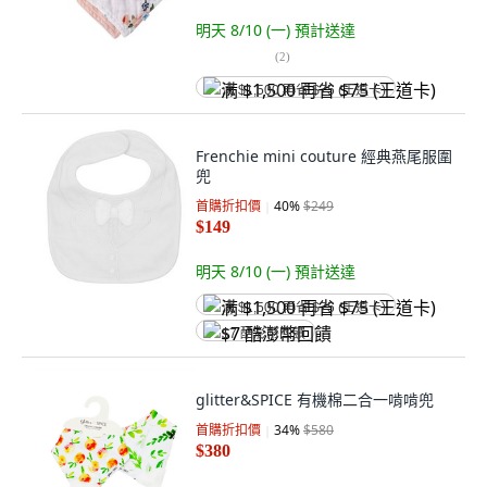
明天 8/10 (一)
預計送達
(
2
)
满 $1,500 再省 $75 (王道卡)
Frenchie mini couture 經典燕尾服圍
兜
首購折扣價
40
%
$249
$149
明天 8/10 (一)
預計送達
满 $1,500 再省 $75 (王道卡)
$7 酷澎幣回饋
glitter&SPICE 有機棉二合一啃啃兜
首購折扣價
34
%
$580
$380