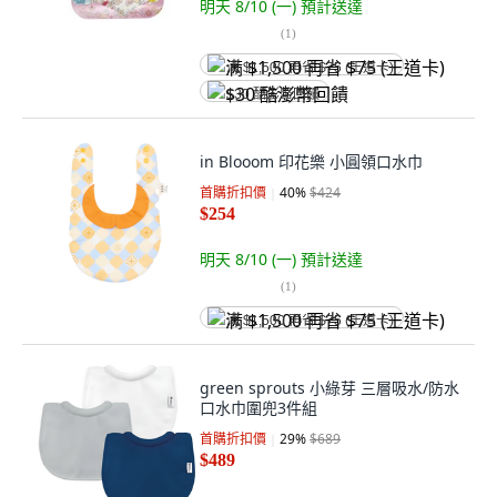
明天 8/10 (一)
預計送達
(
1
)
满 $1,500 再省 $75 (王道卡)
$30 酷澎幣回饋
in Blooom 印花樂 小圓領口水巾
首購折扣價
40
%
$424
$254
明天 8/10 (一)
預計送達
(
1
)
满 $1,500 再省 $75 (王道卡)
green sprouts 小綠芽 三層吸水/防水
口水巾圍兜3件組
首購折扣價
29
%
$689
$489