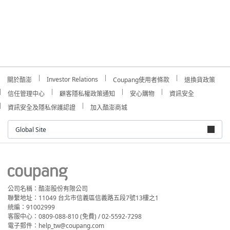
Investor Relations
關於酷澎
Coupang使用者條款
退換貨政策
信任管理中心
顧客隱私權政策通知
安心購物
資訊安全
資訊安全及隱私保護認證
加入酷澎商城
Global Site
公司名稱：酷澎股份有限公司
聯繫地址：11049 台北市信義區信義路五段7號13樓之1
統編：91002999
客服中心：0809-088-810 (免費) / 02-5592-7298
電子郵件：help_tw@coupang.com