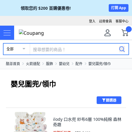
領取您的
$200
首購優惠卷!
打開 App
登入
註冊會員
客服中心
全部
酷澎首頁
火箭速配
服飾
嬰幼兒
配件
嬰兒圍兜/領巾
嬰兒圍兜/領巾
篩選器
ilody 口水兜 紗布6層 100%純棉 森林
奇趣