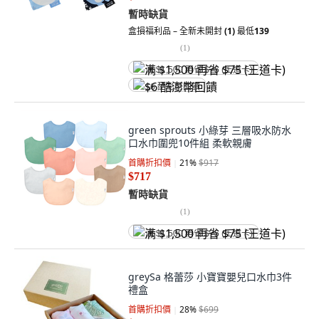
暫時缺貨
盒損福利品 – 全新未開封
(1)
最低
139
(
1
)
满 $1,500 再省 $75 (王道卡)
$6 酷澎幣回饋
green sprouts 小綠芽 三層吸水防水
口水巾圍兜10件組 柔軟親膚
首購折扣價
21
%
$917
$717
暫時缺貨
(
1
)
满 $1,500 再省 $75 (王道卡)
greySa 格蕾莎 小寶寶嬰兒口水巾3件
禮盒
首購折扣價
28
%
$699