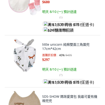
$680
明天 8/10 (一)
預計送達
(
1
)
满 $1,500 再省 $75 (王道卡)
$24 酷澎幣回饋
little unicorn 純棉雙面三角圍兜
17cm*42cm
首購折扣價
40
%
$495
$297
明天 8/10 (一)
預計送達
(
7
)
满 $1,500 再省 $75 (王道卡)
SDS-SHOW 媽咪愛寶包 我最可愛有機
棉兜兜