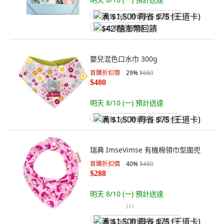
满 $1,500 再省 $75 (王道卡)
$42 酷澎幣回饋
嬰兒混色口水巾 300g
首購折扣價
29
%
$680
$480
明天 8/10 (一)
預計送達
满 $1,500 再省 $75 (王道卡)
瑞典 ImseVimse 有機棉領巾型圍兜
首購折扣價
40
%
$480
$288
明天 8/10 (一)
預計送達
(
1
)
满 $1,500 再省 $75 (王道卡)