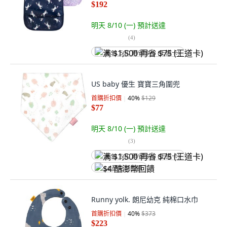
$192
明天 8/10 (一)
預計送達
(
4
)
满 $1,500 再省 $75 (王道卡)
US baby 優生 寶寶三角圍兜
首購折扣價
40
%
$129
$77
明天 8/10 (一)
預計送達
(
3
)
满 $1,500 再省 $75 (王道卡)
$4 酷澎幣回饋
Runny yolk. 朗尼幼克 純棉口水巾
首購折扣價
40
%
$373
$223