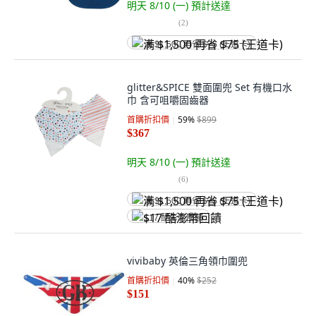
明天 8/10 (一)
預計送達
(
2
)
满 $1,500 再省 $75 (王道卡)
glitter&SPICE 雙面圍兜 Set 有機口水
巾 含可咀嚼固齒器
首購折扣價
59
%
$899
$367
明天 8/10 (一)
預計送達
(
6
)
满 $1,500 再省 $75 (王道卡)
$17 酷澎幣回饋
vivibaby 英倫三角領巾圍兜
首購折扣價
40
%
$252
$151