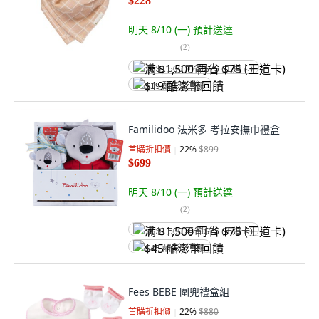
$228
明天 8/10 (一)
預計送達
(
2
)
满 $1,500 再省 $75 (王道卡)
$19 酷澎幣回饋
Familidoo 法米多 考拉安撫巾禮盒
首購折扣價
22
%
$899
$699
明天 8/10 (一)
預計送達
(
2
)
满 $1,500 再省 $75 (王道卡)
$45 酷澎幣回饋
Fees BEBE 圍兜禮盒組
首購折扣價
22
%
$880