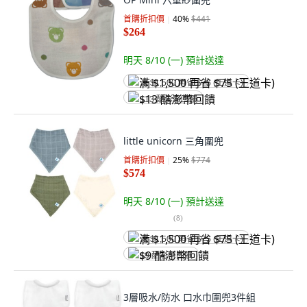
首購折扣價
40
%
$441
$264
明天 8/10 (一)
預計送達
满 $1,500 再省 $75 (王道卡)
$13 酷澎幣回饋
little unicorn 三角圍兜
首購折扣價
25
%
$774
$574
明天 8/10 (一)
預計送達
(
8
)
满 $1,500 再省 $75 (王道卡)
$9 酷澎幣回饋
3層吸水/防水 口水巾圍兜3件組