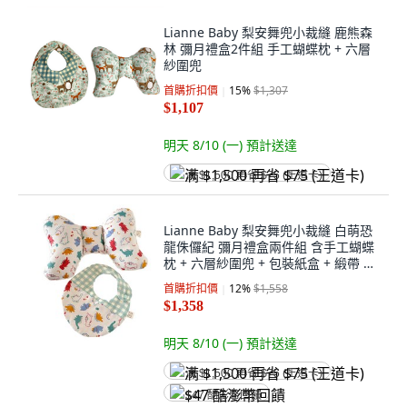
Lianne Baby 梨安舞兜小裁縫 鹿熊森
林 彌月禮盒2件組 手工蝴蝶枕 + 六層
紗圍兜
首購折扣價
15
%
$1,307
$1,107
明天 8/10 (一)
預計送達
满 $1,500 再省 $75 (王道卡)
Lianne Baby 梨安舞兜小裁縫 白萌恐
龍侏儸紀 彌月禮盒兩件組 含手工蝴蝶
枕 + 六層紗圍兜 + 包裝紙盒 + 緞帶 +
祝賀小卡 + 運送保護外盒 200g
首購折扣價
12
%
$1,558
$1,358
明天 8/10 (一)
預計送達
满 $1,500 再省 $75 (王道卡)
$47 酷澎幣回饋