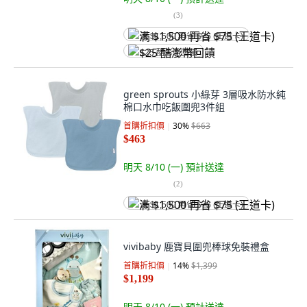
(
3
)
满 $1,500 再省 $75 (王道卡)
$25 酷澎幣回饋
green sprouts 小綠芽 3層吸水防水純
棉口水巾吃飯圍兜3件組
首購折扣價
30
%
$663
$463
明天 8/10 (一)
預計送達
(
2
)
满 $1,500 再省 $75 (王道卡)
vivibaby 鹿寶貝圍兜棒球免裝禮盒
首購折扣價
14
%
$1,399
$1,199
明天 8/10 (一)
預計送達