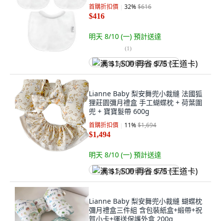
首購折扣價
32
%
$616
$416
明天 8/10 (一)
預計送達
(
1
)
满 $1,500 再省 $75 (王道卡)
Lianne Baby 梨安舞兜小裁縫 法國狐
狸莊園彌月禮盒 手工蝴蝶枕 + 荷葉圍
兜 + 寶寶髮帶 600g
首購折扣價
11
%
$1,694
$1,494
明天 8/10 (一)
預計送達
满 $1,500 再省 $75 (王道卡)
Lianne Baby 梨安舞兜小裁縫 蝴蝶枕
彌月禮盒三件組 含包裝紙盒+緞帶+祝
賀小卡+運送保護外盒 200g