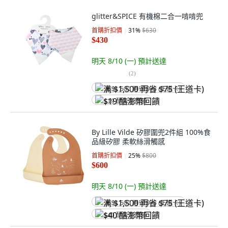
glitter&SPICE 有機棉二合一啃啃兜
首購折扣價
31
%
$630
$430
明天 8/10 (一)
預計送達
(
2
)
满 $1,500 再省 $75 (王道卡)
$19 酷澎幣回饋
By Lille Vilde 矽膠圍兜2件組 100%食
品級矽膠 柔軟絲滑觸感
首購折扣價
25
%
$800
$600
明天 8/10 (一)
預計送達
满 $1,500 再省 $75 (王道卡)
$40 酷澎幣回饋