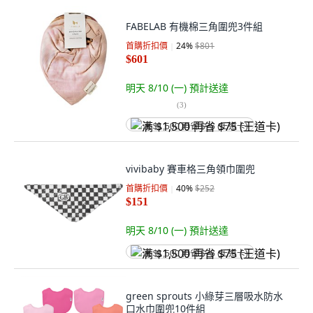
FABELAB 有機棉三角圍兜3件組
首購折扣價
24
%
$801
$601
明天 8/10 (一)
預計送達
(
3
)
满 $1,500 再省 $75 (王道卡)
vivibaby 賽車格三角領巾圍兜
首購折扣價
40
%
$252
$151
明天 8/10 (一)
預計送達
满 $1,500 再省 $75 (王道卡)
green sprouts 小綠芽三層吸水防水
口水巾圍兜10件組