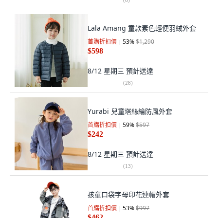
Lala Amang 童款素色輕便羽絨外套
首購折扣價
53
%
$1,290
$598
8/12 星期三
預計送達
(
28
)
Yurabi 兒童塔絲綸防風外套
首購折扣價
59
%
$597
$242
8/12 星期三
預計送達
(
13
)
孩童口袋字母印花連帽外套
首購折扣價
53
%
$997
$462