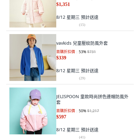
$1,351
8/12 星期三
預計送達
(
15
)
vavkids 兒童壓紋防風外套
首購折扣價
53
%
$731
$339
8/12 星期三
預計送達
(
29
)
JELISPOON 童款時尚拼色連帽防風外
套
首購折扣價
50
%
$1,217
$597
8/12 星期三
預計送達
(
41
)