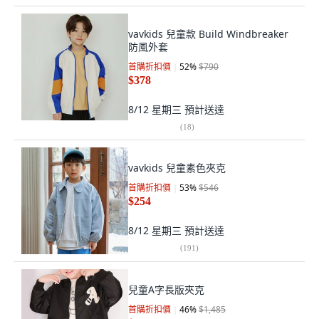
vavkids 兒童款 Build Windbreaker
防風外套
首購折扣價
52
%
$790
$378
8/12 星期三
預計送達
(
18
)
vavkids 兒童素色夾克
首購折扣價
53
%
$546
$254
8/12 星期三
預計送達
(
191
)
兒童A字長版夾克
首購折扣價
46
%
$1,485