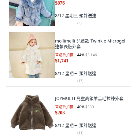
$876
8/12 星期三
預計送達
(
8
)
mollimelli 兒童款 Twinkle Microgel
連帽長版外套
首購折扣價
44
%
$3,146
$1,741
8/12 星期三
預計送達
(
17
)
JOYMULTI 兒童高領羊羔毛拉鍊外套
首購折扣價
40
%
$339
$203
8/12 星期三
預計送達
(
14
)