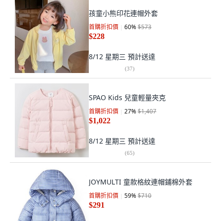
孩童小熊印花連帽外套
首購折扣價
60
%
$573
$228
8/12 星期三
預計送達
(
37
)
SPAO Kids 兒童輕量夾克
首購折扣價
27
%
$1,407
$1,022
8/12 星期三
預計送達
(
65
)
JOYMULTI 童款格紋連帽鋪棉外套
首購折扣價
59
%
$710
$291