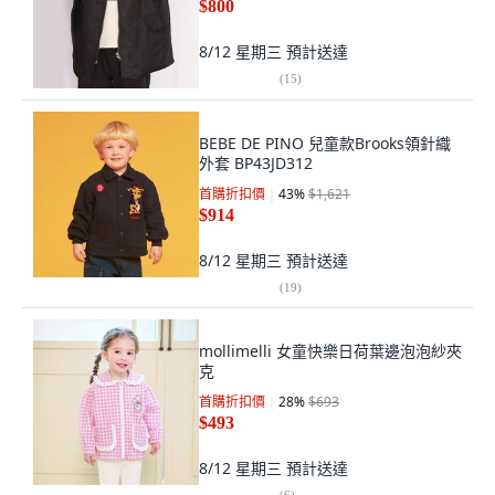
$800
8/12 星期三
預計送達
(
15
)
BEBE DE PINO 兒童款Brooks領針織
外套 BP43JD312
首購折扣價
43
%
$1,621
$914
8/12 星期三
預計送達
(
19
)
mollimelli 女童快樂日荷葉邊泡泡紗夾
克
首購折扣價
28
%
$693
$493
8/12 星期三
預計送達
(
6
)