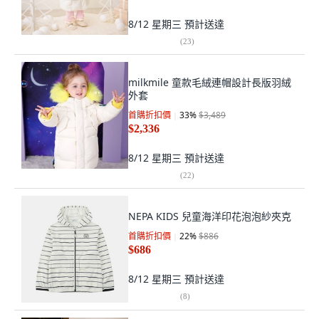
8/12 星期三
預計送達
(
23
)
milkmile 童款毛絨連帽設計長版羽絨
外套
首購折扣價
33
%
$3,489
$2,336
8/12 星期三
預計送達
(
22
)
NEPA KIDS 兒童海洋印花泡泡紗夾克
首購折扣價
22
%
$886
$686
8/12 星期三
預計送達
(
8
)