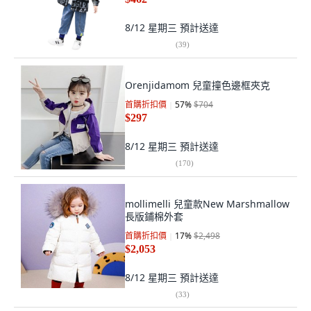
8/12 星期三
預計送達
(
39
)
Orenjidamom 兒童撞色邊框夾克
首購折扣價
57
%
$704
$297
8/12 星期三
預計送達
(
170
)
mollimelli 兒童款New Marshmallow
長版鋪棉外套
首購折扣價
17
%
$2,498
$2,053
8/12 星期三
預計送達
(
33
)