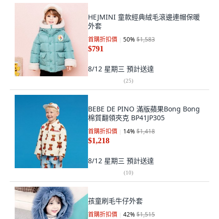
HEJMINI 童款經典絨毛滾邊連帽保暖
外套
首購折扣價
50
%
$1,583
$791
8/12 星期三
預計送達
(
25
)
BEBE DE PINO 滿版蘋果Bong Bong
棉質翻領夾克 BP41JP305
首購折扣價
14
%
$1,418
$1,218
8/12 星期三
預計送達
(
10
)
孩童刷毛牛仔外套
首購折扣價
42
%
$1,515