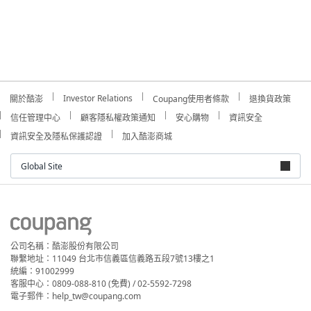
Investor Relations
關於酷澎
Coupang使用者條款
退換貨政策
信任管理中心
顧客隱私權政策通知
安心購物
資訊安全
資訊安全及隱私保護認證
加入酷澎商城
Global Site
公司名稱：酷澎股份有限公司
聯繫地址：11049 台北市信義區信義路五段7號13樓之1
統編：91002999
客服中心：0809-088-810 (免費) / 02-5592-7298
電子郵件：help_tw@coupang.com