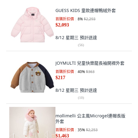
GUESS KIDS 童款連帽鴨絨外套
首購折扣價
8
%
$2,293
$2,093
8/12 星期三
預計送達
(
56
)
JOYMULTI 兒童快樂龍長袖開襟外套
首購折扣價
40
%
$363
$217
8/12 星期三
預計送達
(
10
)
mollimelli 公主風Microgel連帽長版
外套
首購折扣價
35
%
$2,253
$1,463