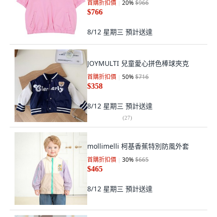
首購折扣價
20
%
$966
$766
8/12 星期三
預計送達
JOYMULTI 兒童愛心拼色棒球夾克
首購折扣價
50
%
$716
$358
8/12 星期三
預計送達
(
27
)
mollimelli 柯基香蕉特別防風外套
首購折扣價
30
%
$665
$465
8/12 星期三
預計送達