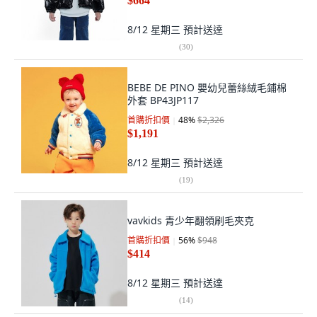
$664
8/12 星期三
預計送達
(
30
)
BEBE DE PINO 嬰幼兒蕾絲絨毛鋪棉
外套 BP43JP117
首購折扣價
48
%
$2,326
$1,191
8/12 星期三
預計送達
(
19
)
vavkids 青少年翻領刷毛夾克
首購折扣價
56
%
$948
$414
8/12 星期三
預計送達
(
14
)