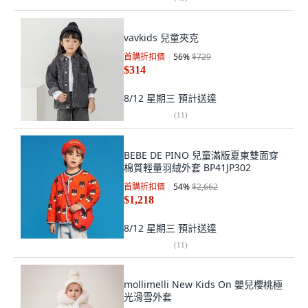
vavkids 兒童夾克
首購折扣價
56
%
$729
$314
8/12 星期三
預計送達
(
11
)
BEBE DE PINO 兒童滿版夏東雙面穿
棉質輕量羽絨外套 BP41JP302
首購折扣價
54
%
$2,662
$1,218
8/12 星期三
預計送達
(
11
)
mollimelli New Kids On 嬰兒櫻桃極
光滑雪外套