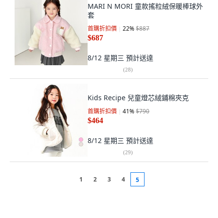
MARI N MORI 童款搖粒絨保暖棒球外
套
首購折扣價
22
%
$887
$687
8/12 星期三
預計送達
(
28
)
Kids Recipe 兒童燈芯絨鋪棉夾克
首購折扣價
41
%
$790
$464
8/12 星期三
預計送達
(
29
)
1
2
3
4
5