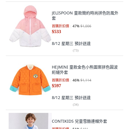
JELISPOON 童款簡約時尚拼色防風外
套
首購折扣價
47
%
$1,006
$533
8/12 星期三
預計送達
(
73
)
HEJMINI 童款金色小熊圖案拼色圓波
絎縫外套
首購折扣價
46
%
$1,114
$597
8/12 星期三
預計送達
(
34
)
CONTIKIDS 兒童雪酪連帽外套