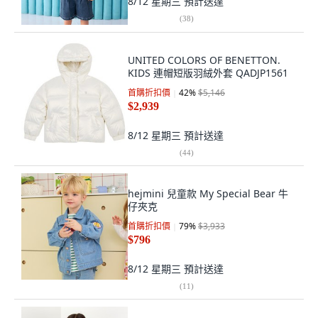
8/12 星期三
預計送達
(
38
)
UNITED COLORS OF BENETTON.
KIDS 連帽短版羽絨外套 QADJP1561
首購折扣價
42
%
$5,146
$2,939
8/12 星期三
預計送達
(
44
)
hejmini 兒童款 My Special Bear 牛
仔夾克
首購折扣價
79
%
$3,933
$796
8/12 星期三
預計送達
(
11
)