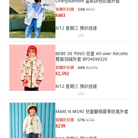
Orenjidamom 童款拼色防風外套
首購折扣價
53
%
$872
$403
8/12 星期三
預計送達
(
22
)
BEBE DE PINO 兒童 All-over Récolte
雙面羽絨外套 BP34DW320
首購折扣價
44
%
$4,676
$2,592
8/12 星期三
預計送達
(
22
)
MARI N MORI 兒童翻領夏季防風外套
首購折扣價
67
%
$726
$239