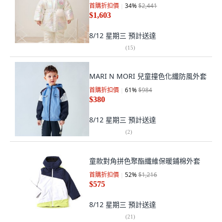
首購折扣價
34
%
$2,441
$1,603
8/12 星期三
預計送達
(
15
)
MARI N MORI 兒童撞色化纖防風外套
首購折扣價
61
%
$984
$380
8/12 星期三
預計送達
(
2
)
童款對角拼色聚酯纖維保暖鋪棉外套
首購折扣價
52
%
$1,216
$575
8/12 星期三
預計送達
(
21
)