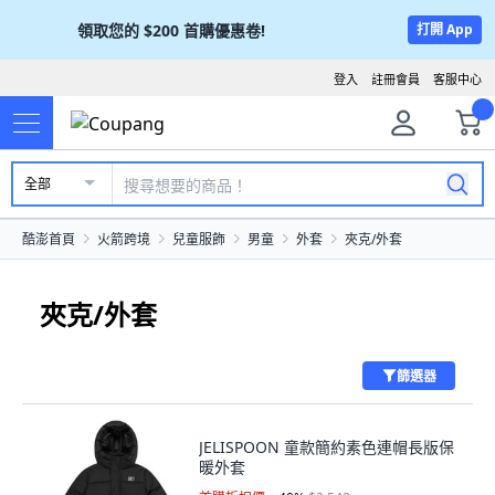
領取您的
$200
首購優惠卷!
打開 App
登入
註冊會員
客服中心
全部
酷澎首頁
火箭跨境
兒童服飾
男童
外套
夾克/外套
夾克/外套
篩選器
JELISPOON 童款簡約素色連帽長版保
暖外套