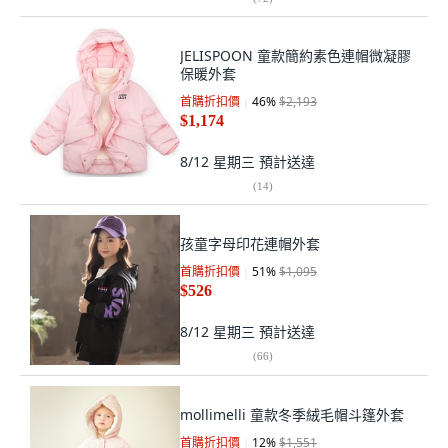
JELISPOON 童款簡約素色連帽微凝膠
保暖外套
首購折扣價
46
%
$2,193
$1,174
8/12 星期三
預計送達
(
14
)
孩童字母印花連帽外套
首購折扣價
51
%
$1,095
$526
8/12 星期三
預計送達
(
66
)
mollimelli 童款冬季絨毛帽斗篷外套
首購折扣價
12
%
$1,551