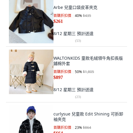
Arbe 兒童口袋皮革夾克
首購折扣價
40
%
$435
$261
8/12 星期三
預計送達
(
53
)
WALTONKIDS 童款毛絨領牛角扣長版
鋪棉外套
首購折扣價
50
%
$1,805
$897
8/12 星期三
預計送達
(
23
)
curlysue 兒童款 Edit Shining 可拆卸
袖夾克
首購折扣價
23
%
$864