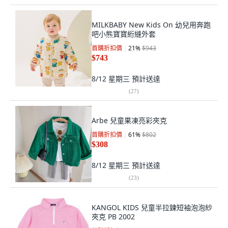
MILKBABY New Kids On 幼兒用奔跑
吧小熊寶寶絎縫外套
首購折扣價
21
%
$943
$743
8/12 星期三
預計送達
(
27
)
Arbe 兒童果凍亮彩夾克
首購折扣價
61
%
$802
$308
8/12 星期三
預計送達
(
23
)
KANGOL KIDS 兒童半拉鍊短袖泡泡紗
夾克 PB 2002