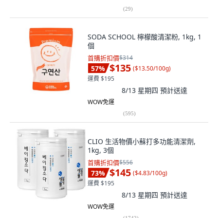
(
29
)
SODA SCHOOL 檸檬酸清潔粉, 1kg, 1
個
首購折扣價
$314
$135
57
%
(
$13.50/100g
)
運費 $195
8/13 星期四
預計送達
WOW免運
(
595
)
CLIO 生活物價小蘇打多功能清潔劑,
1kg, 3個
首購折扣價
$556
$145
73
%
(
$4.83/100g
)
運費 $195
8/13 星期四
預計送達
WOW免運
(
1742
)