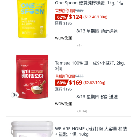
One Spoon 優質純檸檬酸, 1kg, 1個
首購折扣價
$329
$124
62
%
(
$12.40/100g
)
運費 $195
8/13 星期四
預計送達
WOW免運
(
4
)
Tamsaa 100% 單一成分小蘇打, 2kg,
3個
首購折扣價
$423
$169
60
%
(
$2.82/100g
)
運費 $195
8/13 星期四
預計送達
WOW免運
(
1634
)
WE ARE HOME 小蘇打粉 大容量 桶裝
+ 量匙, 1個, 10kg