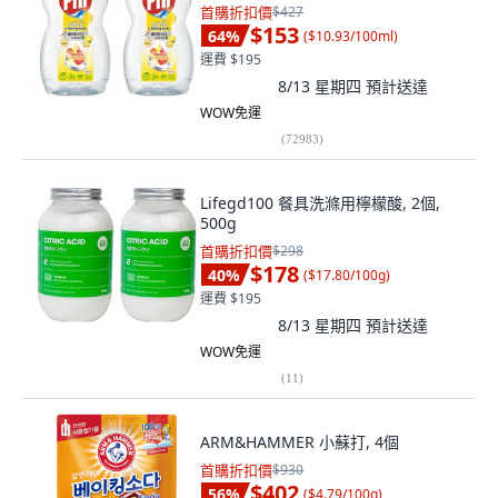
首購折扣價
$427
$153
64
%
(
$10.93/100ml
)
運費 $195
8/13 星期四
預計送達
WOW免運
(
72983
)
Lifegd100 餐具洗滌用檸檬酸, 2個,
500g
首購折扣價
$298
$178
40
%
(
$17.80/100g
)
運費 $195
8/13 星期四
預計送達
WOW免運
(
11
)
ARM&HAMMER 小蘇打, 4個
首購折扣價
$930
$402
56
%
(
$4.79/100g
)