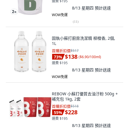
運費 $195
8/13 星期四
預計送達
WOW免運
(
11
)
固執小蘇打廚房洗潔精 柳橙香, 2個,
1L
首購折扣價
$517
$138
73
%
(
$6.90/100ml
)
運費 $195
8/13 星期四
預計送達
WOW免運
REBOW 小蘇打優質去油汙粉 500g +
補充包 1kg, 2套
首購折扣價
$518
$228
55
%
運費 $195
8/13 星期四
預計送達