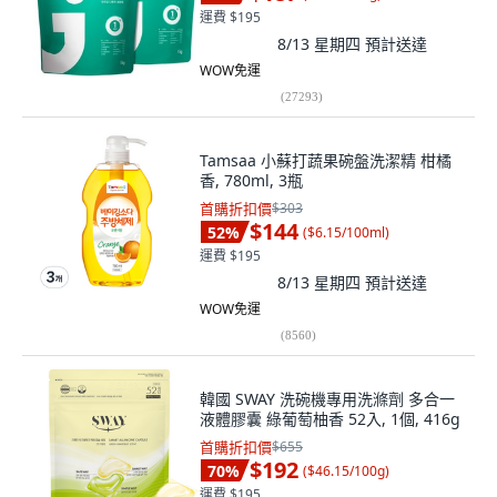
運費 $195
8/13 星期四
預計送達
WOW免運
(
27293
)
Tamsaa 小蘇打蔬果碗盤洗潔精 柑橘
香, 780ml, 3瓶
首購折扣價
$303
$144
52
%
(
$6.15/100ml
)
運費 $195
8/13 星期四
預計送達
WOW免運
(
8560
)
韓國 SWAY 洗碗機專用洗滌劑 多合一
液體膠囊 綠葡萄柚香 52入, 1個, 416g
首購折扣價
$655
$192
70
%
(
$46.15/100g
)
運費 $195