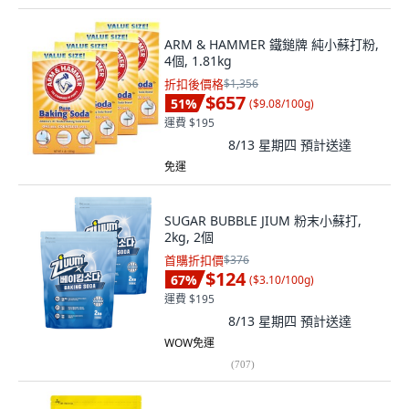
ARM & HAMMER 鐵鎚牌 純小蘇打粉,
4個, 1.81kg
折扣後價格
$1,356
$657
51
%
(
$9.08/100g
)
運費 $195
8/13 星期四
預計送達
免運
SUGAR BUBBLE JIUM 粉末小蘇打,
2kg, 2個
首購折扣價
$376
$124
67
%
(
$3.10/100g
)
運費 $195
8/13 星期四
預計送達
WOW免運
(
707
)