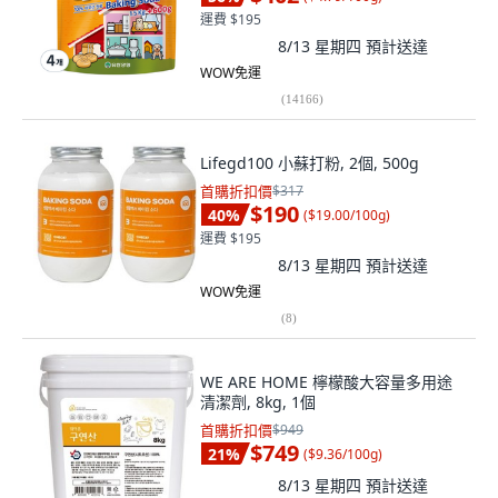
運費 $195
8/13 星期四
預計送達
WOW免運
(
14166
)
Lifegd100 小蘇打粉, 2個, 500g
首購折扣價
$317
$190
40
%
(
$19.00/100g
)
運費 $195
8/13 星期四
預計送達
WOW免運
(
8
)
WE ARE HOME 檸檬酸大容量多用途
清潔劑, 8kg, 1個
首購折扣價
$949
$749
21
%
(
$9.36/100g
)
8/13 星期四
預計送達