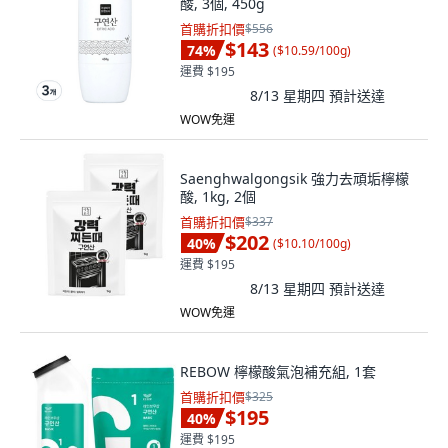
酸, 3個, 450g
首購折扣價
$556
$143
74
%
(
$10.59/100g
)
運費 $195
8/13 星期四
預計送達
WOW免運
Saenghwalgongsik 強力去頑垢檸檬
酸, 1kg, 2個
首購折扣價
$337
$202
40
%
(
$10.10/100g
)
運費 $195
8/13 星期四
預計送達
WOW免運
REBOW 檸檬酸氣泡補充組, 1套
首購折扣價
$325
$195
40
%
運費 $195