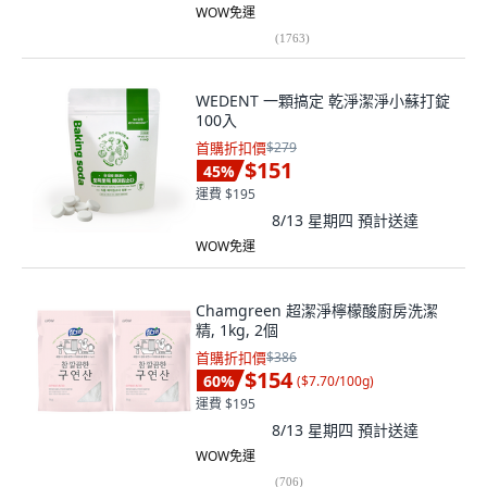
WOW免運
(
1763
)
WEDENT 一顆搞定 乾淨潔淨小蘇打錠
100入
首購折扣價
$279
$151
45
%
運費 $195
8/13 星期四
預計送達
WOW免運
Chamgreen 超潔淨檸檬酸廚房洗潔
精, 1kg, 2個
首購折扣價
$386
$154
60
%
(
$7.70/100g
)
運費 $195
8/13 星期四
預計送達
WOW免運
(
706
)