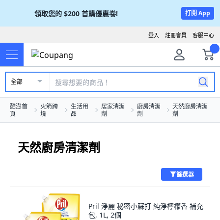
領取您的
$200
首購優惠卷!
打開 App
登入
註冊會員
客服中心
全部
酷澎首
火箭跨
生活用
居家清潔
廚房清潔
天然廚房清潔
頁
境
品
劑
劑
劑
天然廚房清潔劑
篩選器
Pril 淨麗 秘密小蘇打 純淨檸檬香 補充
包, 1L, 2個