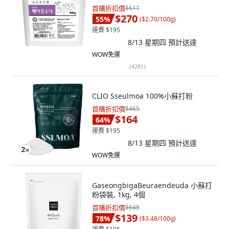
首購折扣價
$611
$270
55
%
(
$2.70/100g
)
運費 $195
8/13 星期四
預計送達
WOW免運
(
4281
)
CLIO Sseulmoa 100%小蘇打粉
首購折扣價
$465
$164
64
%
運費 $195
8/13 星期四
預計送達
WOW免運
GaseongbigaBeuraendeuda 小蘇打
粉袋裝, 1kg, 4個
首購折扣價
$648
$139
78
%
(
$3.48/100g
)