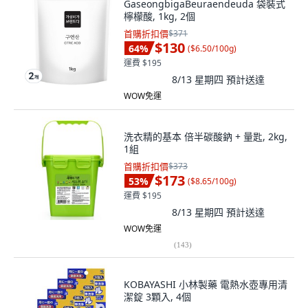
GaseongbigaBeuraendeuda 袋裝式
檸檬酸, 1kg, 2個
首購折扣價
$371
$130
64
%
(
$6.50/100g
)
運費 $195
8/13 星期四
預計送達
WOW免運
洗衣精的基本 倍半碳酸鈉 + 量匙, 2kg,
1組
首購折扣價
$373
$173
53
%
(
$8.65/100g
)
運費 $195
8/13 星期四
預計送達
WOW免運
(
143
)
KOBAYASHI 小林製藥 電熱水壺專用清
潔錠 3顆入, 4個