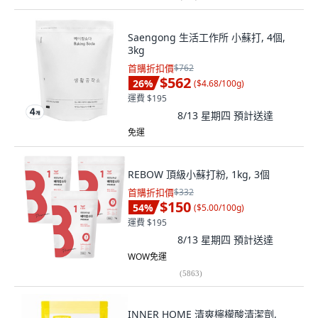
Saengong 生活工作所 小蘇打, 4個,
3kg
首購折扣價
$762
$562
26
%
(
$4.68/100g
)
運費 $195
8/13 星期四
預計送達
免運
REBOW 頂級小蘇打粉, 1kg, 3個
首購折扣價
$332
$150
54
%
(
$5.00/100g
)
運費 $195
8/13 星期四
預計送達
WOW免運
(
5863
)
INNER HOME 清爽檸檬酸清潔劑,