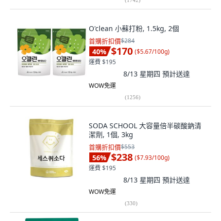
O'clean 小蘇打粉, 1.5kg, 2個
首購折扣價
$284
$170
40
%
(
$5.67/100g
)
運費 $195
8/13 星期四
預計送達
WOW免運
(
1256
)
SODA SCHOOL 大容量倍半碳酸鈉清
潔劑, 1個, 3kg
首購折扣價
$553
$238
56
%
(
$7.93/100g
)
運費 $195
8/13 星期四
預計送達
WOW免運
(
330
)