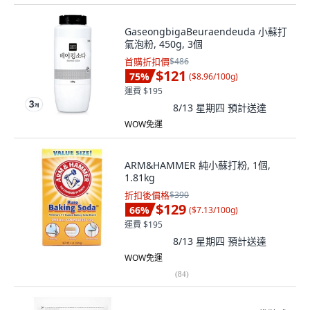
GaseongbigaBeuraendeuda 小蘇打
氣泡粉, 450g, 3個
首購折扣價
$486
$121
75
%
(
$8.96/100g
)
運費 $195
8/13 星期四
預計送達
WOW免運
ARM&HAMMER 純小蘇打粉, 1個,
1.81kg
折扣後價格
$390
$129
66
%
(
$7.13/100g
)
運費 $195
8/13 星期四
預計送達
WOW免運
(
84
)