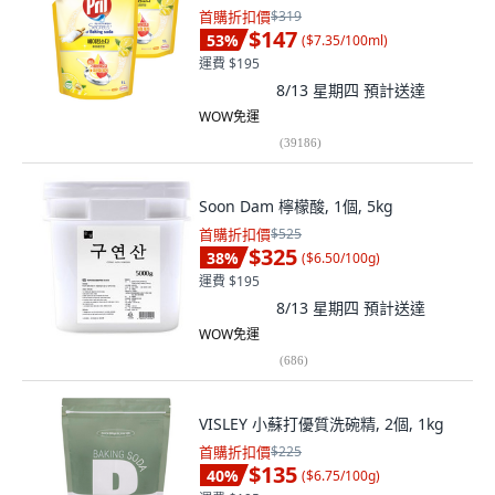
首購折扣價
$319
$147
53
%
(
$7.35/100ml
)
運費 $195
8/13 星期四
預計送達
WOW免運
(
39186
)
Soon Dam 檸檬酸, 1個, 5kg
首購折扣價
$525
$325
38
%
(
$6.50/100g
)
運費 $195
8/13 星期四
預計送達
WOW免運
(
686
)
VISLEY 小蘇打優質洗碗精, 2個, 1kg
首購折扣價
$225
$135
40
%
(
$6.75/100g
)