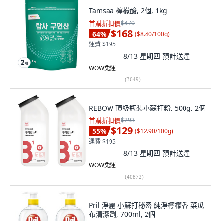
Tamsaa 檸檬酸, 2個, 1kg
首購折扣價
$470
$168
64
%
(
$8.40/100g
)
運費 $195
8/13 星期四
預計送達
WOW免運
(
3649
)
REBOW 頂級瓶裝小蘇打粉, 500g, 2個
首購折扣價
$293
$129
55
%
(
$12.90/100g
)
運費 $195
8/13 星期四
預計送達
WOW免運
(
40872
)
Pril 淨麗 小蘇打秘密 純淨檸檬香 菜瓜
布清潔劑, 700ml, 2個