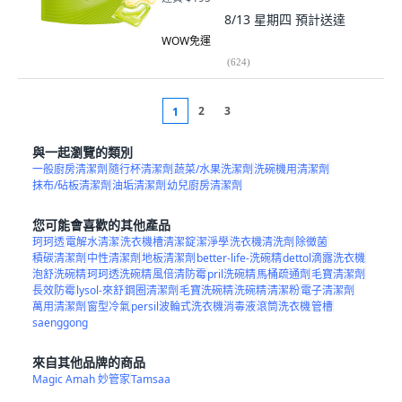
8/13 星期四
預計送達
WOW免運
(
624
)
2
3
1
與一起瀏覽的類別
一般廚房清潔劑
隨行杯清潔劑
蔬菜/水果洗潔劑
洗碗機用清潔劑
抹布/砧板清潔劑
油垢清潔劑
幼兒廚房清潔劑
您可能會喜歡的其他產品
珂珂透
電解水清潔
洗衣機槽清潔錠
潔淨學
洗衣機清洗劑
除黴菌
積碳清潔劑
中性清潔劑
地板清潔劑
better-life-洗碗精
dettol滴露洗衣機
泡舒洗碗精
珂珂透洗碗精
風倍清防霉
pril洗碗精
馬桶疏通劑
毛寶清潔劑
長效防霉
lysol-來舒
鋼圈清潔劑
毛寶洗碗精
洗碗精
清潔粉
電子清潔劑
萬用清潔劑
窗型冷氣
persil波輪式洗衣機消毒液
滾筒洗衣機
管槽
saenggong
來自其他品牌的商品
Magic Amah 妙管家
Tamsaa