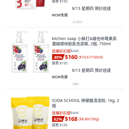
運費 $195
8/13 星期四
預計送達
WOW免運
(
1101
)
kitchen soap 小蘇打&維他命莓果高
濃縮環保廚房洗潔精, 2個, 750ml
首購折扣價
$268
$160
40
%
(
$10.67/100ml
)
運費 $195
8/13 星期四
預計送達
WOW免運
(
46
)
SODA SCHOOL 檸檬酸清潔粉, 1kg, 2
個
首購折扣價
$444
$168
62
%
(
$8.40/100g
)
運費 $195