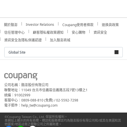
Investor Relations
關於酷澎
Coupang使用者條款
退換貨政策
信任管理中心
顧客隱私權政策通知
安心購物
資訊安全
資訊安全及隱私保護認證
加入酷澎商城
Global Site
公司名稱：酷澎股份有限公司
聯繫地址：11049 台北市信義區信義路五段7號13樓之1
統編：91002999
客服中心：0809-088-810 (免費) / 02-5592-7298
電子郵件：help_tw@coupang.com
©Coupang Taiwan Co., Ltd. 保留所有權利。
本網站上顯示的所有商標、標誌和服務標誌均為酷澎股份有限公司和/或其在美國和其
他國家/地區註冊之關聯公司之所屬財產。