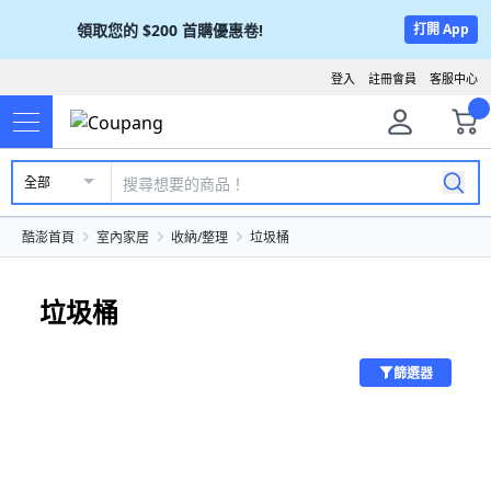
領取您的
$200
首購優惠卷!
打開 App
登入
註冊會員
客服中心
全部
酷澎首頁
室內家居
收納/整理
垃圾桶
垃圾桶
篩選器