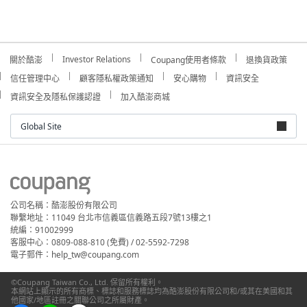
Investor Relations
關於酷澎
Coupang使用者條款
退換貨政策
信任管理中心
顧客隱私權政策通知
安心購物
資訊安全
資訊安全及隱私保護認證
加入酷澎商城
Global Site
公司名稱：酷澎股份有限公司
聯繫地址：11049 台北市信義區信義路五段7號13樓之1
統編：91002999
客服中心：0809-088-810 (免費) / 02-5592-7298
電子郵件：help_tw@coupang.com
©Coupang Taiwan Co., Ltd. 保留所有權利。
本網站上顯示的所有商標、標誌和服務標誌均為酷澎股份有限公司和/或其在美國和其
他國家/地區註冊之關聯公司之所屬財產。