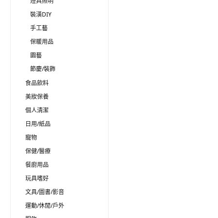
燈具照明
裝潢DIY
手工藝
保暖用品
園藝
節慶/裝飾
食品飲料
美妝保養
個人清潔
日用/紙品
寵物
保健/醫療
餐廚用品
玩具嗜好
文具/圖書/影音
運動/休閒/戶外