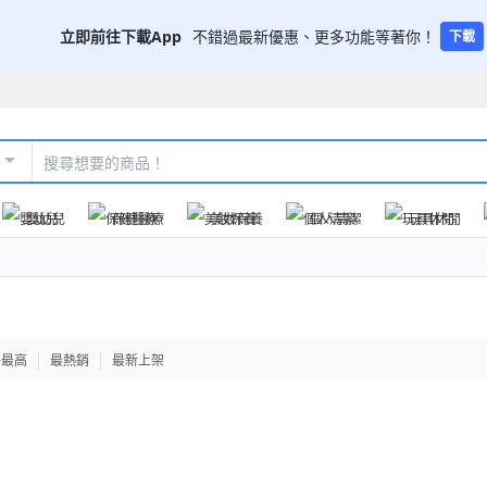
立即前往下載App
不錯過最新優惠、更多功能等著你！
下載
嬰幼兒
保健醫療
美妝保養
個人清潔
玩具休閒
格最高
最熱銷
最新上架