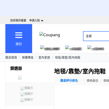
加到我的最愛
申請入駐
全部
類別
爸氣父親節
火箭速配
火箭跨境
酷澎首頁
首購專區
室內家居
地毯/靠墊/室內拖鞋
篩選器
地毯/靠墊/室內拖鞋
酷澎評分排名
價格最低
價
僅顯示
僅顯示
僅顯示