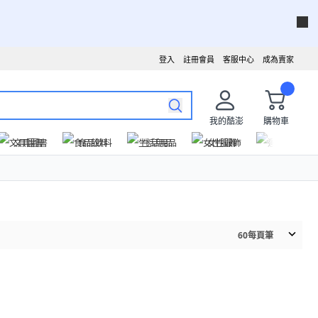
登入
註冊會員
客服中心
成為賣家
我的酷澎
購物車
文具圖書
食品飲料
生活用品
女性服飾
運動戶外
60
每頁筆