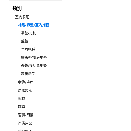
類別
室內家居
地毯/靠墊/室內拖鞋
靠墊/抱枕
坐墊
室內拖鞋
腳踏墊/廚房地墊
遊戲/多功能地墊
家居織品
收納/整理
居家裝飾
傢俱
寢具
窗簾/門簾
衛浴用品