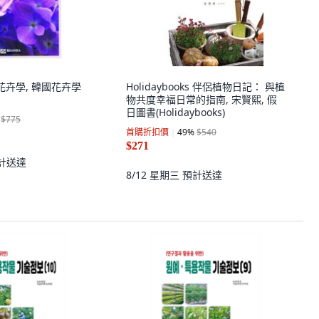
ce 花卉學, 韓國花卉學
Holidaybooks 伴侶植物日記： 與植
物共度幸福日常的指南, 宋賢熙, 假
日圖書(Holidaybooks)
$775
首購折扣價
49
%
$540
$271
計送達
8/12 星期三
預計送達