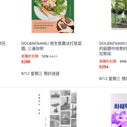
常花
DOLBAENAMU 用生態農法打造菜
DOLBAENA
園, 三浦信明
的庭園中培育的
拉默廷
首購折扣價
50
%
$423
首購折扣價
49
%
$208
$294
8/12 星期三
預計送達
8/12 星期三
預