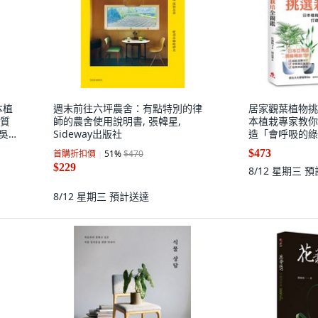
本植
週末前往六坪農舍：有點特別的律
居家觀葉植物挑
 質
師的農舍使用說明書, 張韓星,
本植栽專家教你
 吳
Sideway出版社
造「會呼吸的綠意
佐藤桃子
$473
首購折扣價
51
%
$470
$229
8/12 星期三
預
8/12 星期三
預計送達