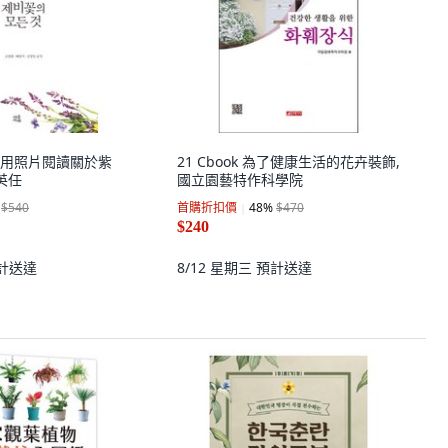
ae 用照片閱讀關於紫
21 Cbook 為了健康生活的花卉裝飾,
英任
國立園藝特作科學院
$540
首購折扣價
48
%
$470
$240
計送達
8/12 星期三
預計送達