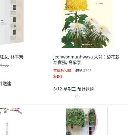
 紅女, 林率奈
jeonwonmunhwasa 大菊：菊花栽
培實務, 高承泰
$705
首購折扣價
45
%
$705
$381
計送達
8/12 星期三
預計送達
(
3
)