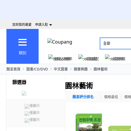
加到我的最愛
申請入駐
全部
類別
爸氣父親節
火箭速配
火箭跨境
酷澎首頁
圖書/CD/DVD
中文圖書
健康興趣
園林藝術
篩選器
園林藝術
酷澎評分排名
價格最低
價
僅顯示
僅顯示
僅顯示