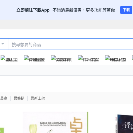
立即前往下載App
不錯過最新優惠、更多功能等著你！
下載
嬰幼兒
保健醫療
美妝保養
個人清潔
玩具休閒
格最高
最熱銷
最新上架