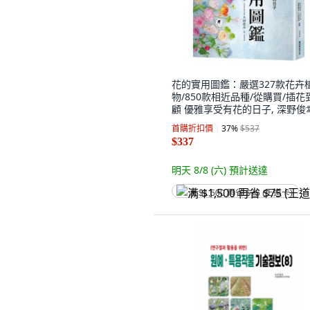
花的實用圖鑑：嚴選327款花卉
物/850款相近品種/從購買/插花
顧 優雅享受有花的日子, 深野俊
MOOK 墨刻
首購折扣價
37
%
$537
$337
明天 8/8 (六)
預計送達
满 $1,500 再省 $75 (王道卡)