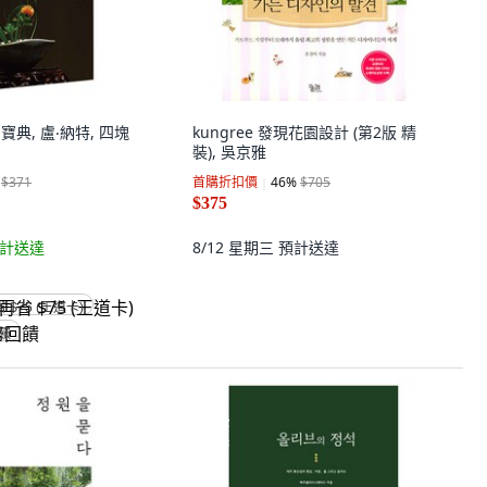
寶典, 盧‧納特, 四塊
kungree 發現花園設計 (第2版 精
裝), 吳京雅
$371
首購折扣價
46
%
$705
$375
計送達
8/12 星期三
預計送達
省 $75 (王道卡)
回饋