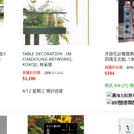
全3
TABLE DECORATION : IM
浮游花必備寶典,
部
CHAEKYUNG ARTWORKS,
四塊玉文創, 1
KOKOJI, 林采璟
首購折扣價
40
%
首購折扣價
28
%
$1,645
$184
$1,180
明天 8/8 (六)
預
8/12 星期三
預計送達
满 $1,500 再
$9 酷澎幣回