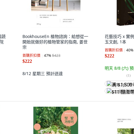
園蔬
BookhouseEn 植物諮詢：給想從一
花藝技巧 x 實例
學院
開始就做好的植物管家的指南, 姜世
玉文創, 1本
宗
首購折扣價
40
%
首購折扣價
47
%
$423
$222
$222
明天 8/8 (六)
預
8/12 星期三
預計送達
(
1
)
满 $1,500 再
$11 酷澎幣