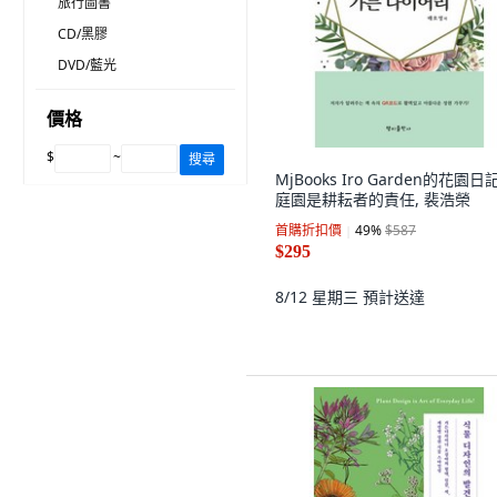
旅行圖書
CD/黑膠
DVD/藍光
價格
$
~
搜尋
MjBooks Iro Garden的花園日
庭園是耕耘者的責任, 裴浩榮
首購折扣價
49
%
$587
$295
8/12 星期三
預計送達