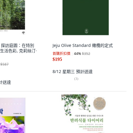
MU 探訪庭園：在特別
Jeju Olive Standard 橄欖的定式
生活色彩, 克莉絲汀·
首購折扣價
44
%
$352
$195
$587
8/12 星期三
預計送達
(
3
)
計送達