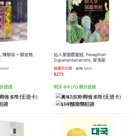
 陳郁瑄 + 鄭安婷,
仙人掌圖鑑聖經, Pavaphon
本
Supanantananont, 麥浩斯
$307
首購折扣價
40
%
$455
$273
計送達
明天 8/8 (六)
預計送達
省 $75 (王道卡)
满 $1,500 再省 $75 (王道卡)
饋
$14 酷澎幣回饋