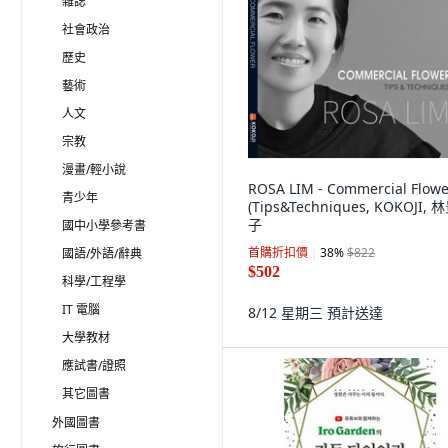
雜誌
社會政治
歷史
藝術
人文
宗教
漫畫/輕小說
ROSA LIM - Commercial Flowe
青少年
(Tips&Techniques, KOKOJI, 
子
國中小學參考書
首購折扣價
38
%
$822
國語/外語/辭典
$502
科學/工程學
IT 電腦
8/12 星期三
預計送達
大學教材
應試書/證照
其它圖書
外國圖書