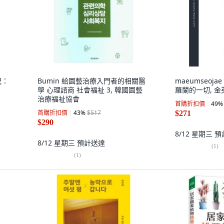
記：
Bumin 給園藝治療入門者的相關醫
maeumseoj
學 心理諮商 社會福祉 3, 韓國園藝
羅蘭的一切, 金
治療福祉協會
首購折扣價
49
%
首購折扣價
43
%
$517
$271
$290
8/12 星期三
預
8/12 星期三
預計送達
(
1
)
(
1
)