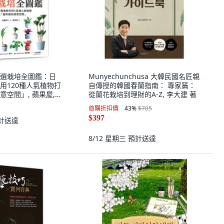
選栽培全圖鑑：日
Munyechunchusa 大韓民國名匠親
用120種人氣植物打
自傳授的韓國春蘭指南： 專家篇：
空間」, 蘋果屋,
從蘭花栽培到理財的A-Z, 李大建 著
首購折扣價
43
%
$705
$397
計送達
8/12 星期三
預計送達