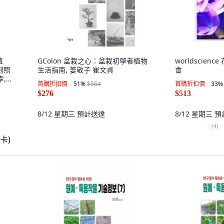
植
GColon 盆栽之心：盆栽初學者植物
worldscien
到照
生活指南, 姜敬子 崔文貞
會
幸,
首購折扣價
51
%
$564
首購折扣價
33
%
$276
$513
8/12 星期三
預計送達
8/12 星期三
預
(
4
)