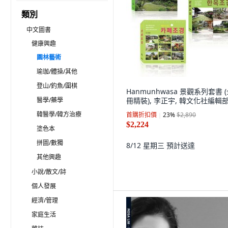
類別
中文圖書
健康興趣
園林藝術
瑜珈/體操/其他
登山/釣魚/圍棋
Hanmunhwasa 景觀系列套書 (
醫學/藥學
冊精裝), 李正宇, 韓文化社編輯
韓醫學/韓方治療
首購折扣價
23
%
$2,890
$2,224
塗色本
拼圖/數獨
8/12 星期三
預計送達
其他興趣
小說/散文/詩
個人發展
經濟/管理
家庭生活