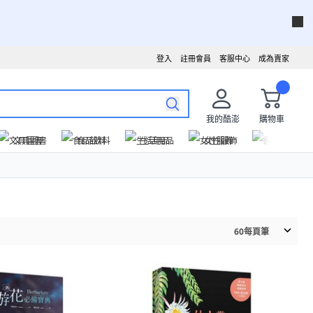
登入
註冊會員
客服中心
成為賣家
我的酷澎
購物車
文具圖書
食品飲料
生活用品
女性服飾
運動戶外
60
每頁筆