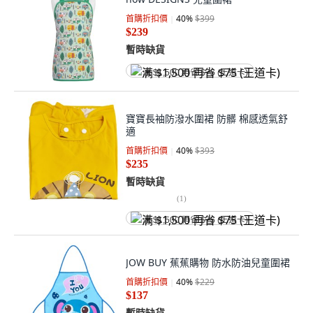
首購折扣價
40
%
$399
$239
暫時缺貨
满 $1,500 再省 $75 (王道卡)
寶寶長袖防潑水圍裙 防髒 棉感透氣舒
適
首購折扣價
40
%
$393
$235
暫時缺貨
(
1
)
满 $1,500 再省 $75 (王道卡)
JOW BUY 蕉蕉購物 防水防油兒童圍裙
首購折扣價
40
%
$229
$137
暫時缺貨