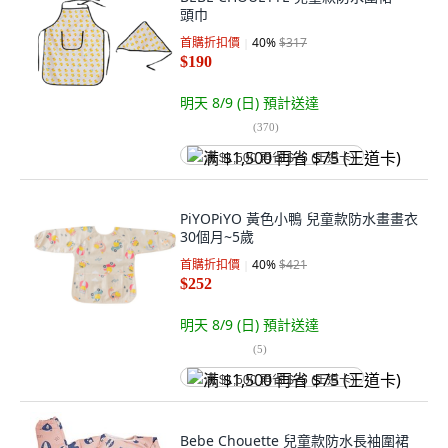
頭巾
首購折扣價
40
%
$317
$190
明天 8/9 (日)
預計送達
(
370
)
满 $1,500 再省 $75 (王道卡)
PiYOPiYO 黃色小鴨 兒童款防水畫畫衣
30個月~5歲
首購折扣價
40
%
$421
$252
明天 8/9 (日)
預計送達
(
5
)
满 $1,500 再省 $75 (王道卡)
Bebe Chouette 兒童款防水長袖圍裙