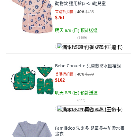
動物款 適用於(3~5 歲)兒童
首購折扣價
40
%
$435
$261
明天 8/9 (日)
預計送達
(
1499
)
满 $1,500 再省 $75 (王道卡)
Bebe Chouette 兒童款防水圍裙組
首購折扣價
40
%
$270
$162
明天 8/9 (日)
預計送達
(
837
)
满 $1,500 再省 $75 (王道卡)
Familidoo 法米多 兒童長袖防潑水畫
畫衣