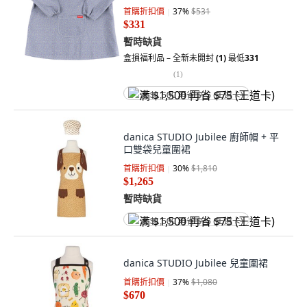
首購折扣價
37
%
$531
$331
暫時缺貨
盒損福利品 – 全新未開封
(1)
最低
331
(
1
)
满 $1,500 再省 $75 (王道卡)
danica STUDIO Jubilee 廚師帽 + 平
口雙袋兒童圍裙
首購折扣價
30
%
$1,810
$1,265
暫時缺貨
满 $1,500 再省 $75 (王道卡)
danica STUDIO Jubilee 兒童圍裙
首購折扣價
37
%
$1,080
$670