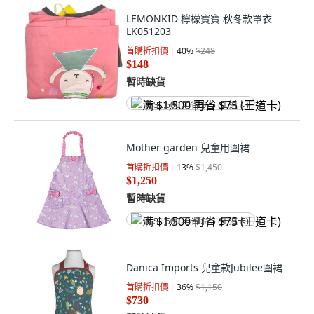
LEMONKID 檸檬寶寶 秋冬款罩衣
LK051203
首購折扣價
40
%
$248
$148
暫時缺貨
满 $1,500 再省 $75 (王道卡)
Mother garden 兒童用圍裙
首購折扣價
13
%
$1,450
$1,250
暫時缺貨
满 $1,500 再省 $75 (王道卡)
Danica Imports 兒童款Jubilee圍裙
首購折扣價
36
%
$1,150
$730