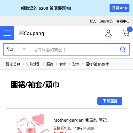
領取您的
$200
首購優惠卷!
打開 App
登入
註冊會員
客服中心
全部
酷澎首頁
火箭速配
服飾
女童
配件
圍裙/袖套/頭巾
圍裙/袖套/頭巾
篩選器
Mother garden 兒童款 圍裙
首購折扣價
10
%
$1,929