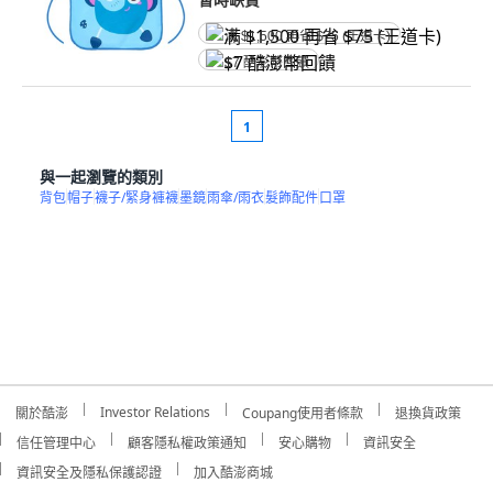
满 $1,500 再省 $75 (王道卡)
$7 酷澎幣回饋
1
與一起瀏覽的類別
背包
帽子
襪子/緊身褲襪
墨鏡
雨傘/雨衣
髮飾配件
口罩
Investor Relations
關於酷澎
Coupang使用者條款
退換貨政策
信任管理中心
顧客隱私權政策通知
安心購物
資訊安全
資訊安全及隱私保護認證
加入酷澎商城