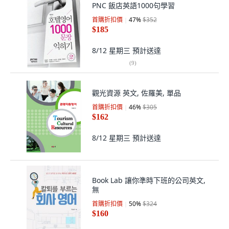
PNC 飯店英語1000句學習
首購折扣價
47
%
$352
$185
8/12 星期三
預計送達
(
9
)
觀光資源 英文, 佐羅美, 單品
首購折扣價
46
%
$305
$162
8/12 星期三
預計送達
Book Lab 讓你準時下班的公司英文,
無
首購折扣價
50
%
$324
$160