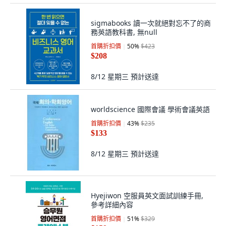
sigmabooks 讀一次就絕對忘不了的商
務英語教科書, 無null
首購折扣價
50
%
$423
$208
8/12 星期三
預計送達
worldscience 國際會議 學術會議英語
首購折扣價
43
%
$235
$133
8/12 星期三
預計送達
Hyejiwon 空服員英文面試訓練手冊,
參考詳細內容
首購折扣價
51
%
$329