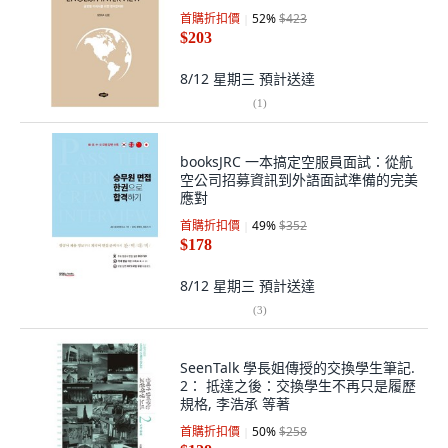
首購折扣價
52
%
$423
$203
8/12 星期三
預計送達
(
1
)
booksJRC 一本搞定空服員面試：從航
空公司招募資訊到外語面試準備的完美
應對
首購折扣價
49
%
$352
$178
8/12 星期三
預計送達
(
3
)
SeenTalk 學長姐傳授的交換學生筆記.
2： 抵達之後：交換學生不再只是履歷
規格, 李浩承 等著
首購折扣價
50
%
$258