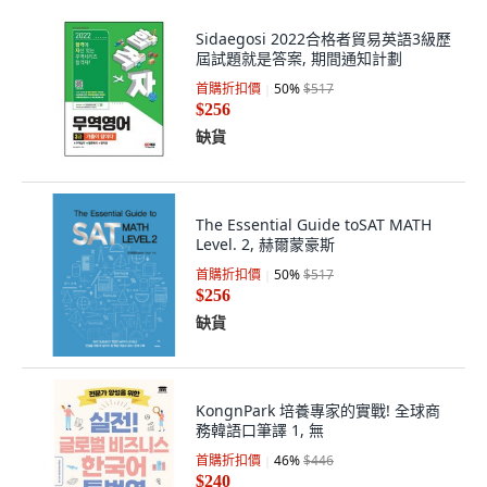
Sidaegosi 2022合格者貿易英語3級歷
屆試題就是答案, 期間通知計劃
首購折扣價
50
%
$517
$256
缺貨
The Essential Guide toSAT MATH
Level. 2, 赫爾蒙豪斯
首購折扣價
50
%
$517
$256
缺貨
KongnPark 培養專家的實戰! 全球商
務韓語口筆譯 1, 無
首購折扣價
46
%
$446
$240