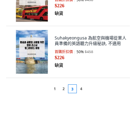
$226
缺貨
Suhakyeongusa 為航空與機場從業人
員準備的英語聽力升級秘訣, 不適用
首購折扣價
50
%
$458
$226
缺貨
1
2
4
3