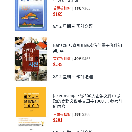
空英語, 無null
首購折扣價
44
%
$305
$169
8/12 星期三
預計送達
Bansok 即查即用商務信件電子郵件詞
典, 無
首購折扣價
49
%
$465
$235
8/12 星期三
預計送達
Jakeunseojae 從500大企業文件中提
取的商務必備英文單字1000：, 參考詳
細內容
首購折扣價
49
%
$399
$201