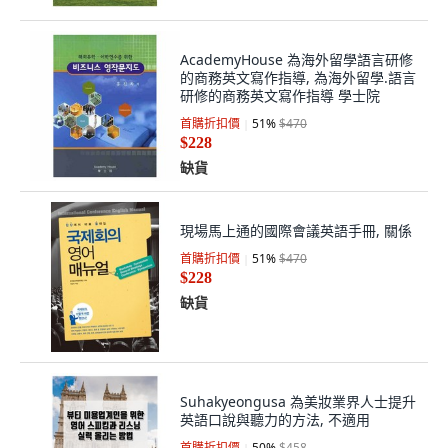
AcademyHouse 為海外留學語言研修
的商務英文寫作指導, 為海外留學.語言
研修的商務英文寫作指導 學士院
首購折扣價
51
%
$470
$228
缺貨
現場馬上通的國際會議英語手冊, 關係
首購折扣價
51
%
$470
$228
缺貨
Suhakyeongusa 為美妝業界人士提升
英語口說與聽力的方法, 不適用
首購折扣價
50
%
$458