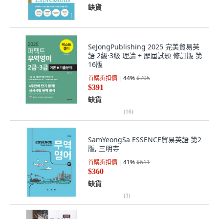
缺貨
SeJongPublishing 2025 完美貿易英
語 2級·3級 理論 + 歷屆試題 修訂版 第
16版
首購折扣價
44
%
$705
$391
缺貨
(
16
)
SamYeongSa ESSENCE貿易英語 第2
版, 三明寺
首購折扣價
41
%
$611
$360
缺貨
(
3
)