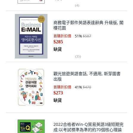
(
4
)
商務電子郵件英語表達辭典 升級版, 閣
樓花園
首購折扣價
51
%
$587
$285
缺貨
(
35
)
觀光旅遊英語會話, 不適用, 新芽圖書
出版
首購折扣價
41
%
$470
$273
缺貨
2022合格者Win-Q貿易英語3級短期完
成:以考試標準為準的約70個核心理論