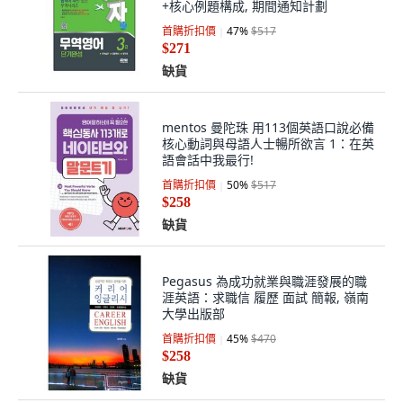
+核心例題構成, 期間通知計劃
首購折扣價
47
%
$517
$271
缺貨
mentos 曼陀珠 用113個英語口說必備
核心動詞與母語人士暢所欲言 1：在英
語會話中我最行!
首購折扣價
50
%
$517
$258
缺貨
Pegasus 為成功就業與職涯發展的職
涯英語：求職信 履歷 面試 簡報, 嶺南
大學出版部
首購折扣價
45
%
$470
$258
缺貨