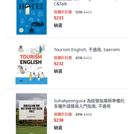
C&Talk
首購折扣價
50
%
$470
$233
缺貨
Tourism English, 不適用, Saeromi
首購折扣價
45
%
$423
$232
缺貨
Suhakyeongusa 為經營指導師準備的
多種外語簡易入門指南, 不適用
首購折扣價
49
%
$458
$230
缺貨