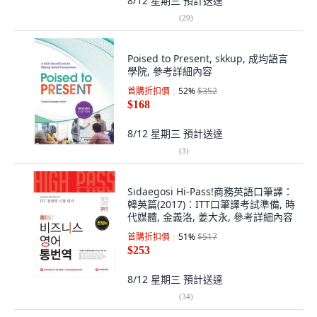
8/12 星期三
預計送達
(
29
)
Poised to Present, skkup, 成均語言
學院, 參考詳細內容
首購折扣價
52
%
$352
$168
8/12 星期三
預計送達
(
3
)
Sidaegosi Hi-Pass!商務英語口筆譯：
韓英篇(2017)：ITT口筆譯考試準備, 時
代媒體, 金義洛, 姜大永, 參考詳細內容
首購折扣價
51
%
$517
$253
8/12 星期三
預計送達
(
34
)