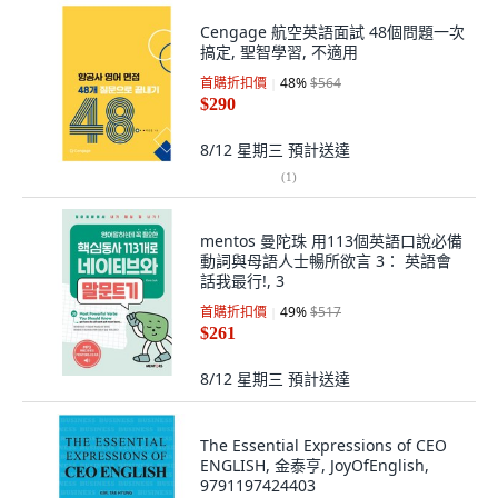
Cengage 航空英語面試 48個問題一次
搞定, 聖智學習, 不適用
首購折扣價
48
%
$564
$290
8/12 星期三
預計送達
(
1
)
mentos 曼陀珠 用113個英語口說必備
動詞與母語人士暢所欲言 3： 英語會
話我最行!, 3
首購折扣價
49
%
$517
$261
8/12 星期三
預計送達
The Essential Expressions of CEO
ENGLISH, 金泰亨, JoyOfEnglish,
9791197424403