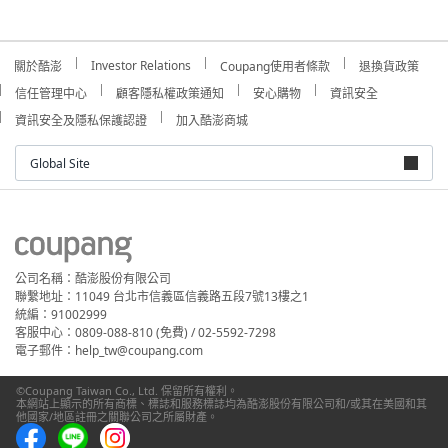
Investor Relations
關於酷澎
Coupang使用者條款
退換貨政策
信任管理中心
顧客隱私權政策通知
安心購物
資訊安全
資訊安全及隱私保護認證
加入酷澎商城
Global Site
公司名稱：酷澎股份有限公司
聯繫地址：11049 台北市信義區信義路五段7號13樓之1
統編：91002999
客服中心：0809-088-810 (免費) / 02-5592-7298
電子郵件：help_tw@coupang.com
©Coupang Taiwan Co., Ltd. 保留所有權利。
本網站上顯示的所有商標、標誌和服務標誌均為酷澎股份有限公司和/或其在美國和其
他國家/地區註冊之關聯公司之所屬財產。