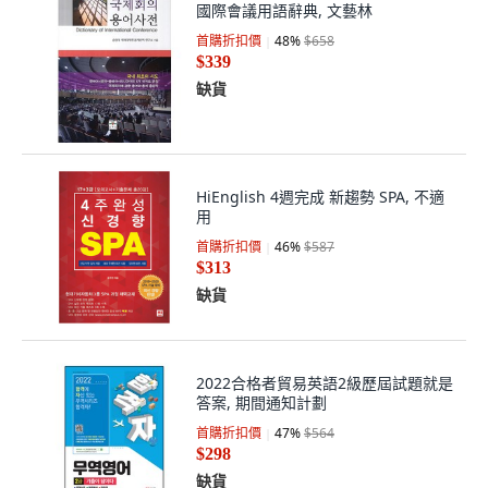
國際會議用語辭典, 文藝林
首購折扣價
48
%
$658
$339
缺貨
HiEnglish 4週完成 新趨勢 SPA, 不適
用
首購折扣價
46
%
$587
$313
缺貨
2022合格者貿易英語2級歷屆試題就是
答案, 期間通知計劃
首購折扣價
47
%
$564
$298
缺貨