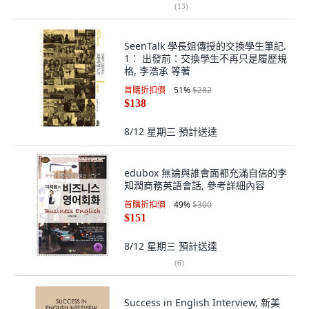
(
13
)
SeenTalk 學長姐傳授的交換學生筆記.
1： 出發前：交換學生不再只是履歷規
格, 李浩承 等著
首購折扣價
51
%
$282
$138
8/12 星期三
預計送達
edubox 無論與誰會面都充滿自信的李
知潤商務英語會話, 參考詳細內容
首購折扣價
49
%
$300
$151
8/12 星期三
預計送達
(
6
)
Success in English Interview, 新美