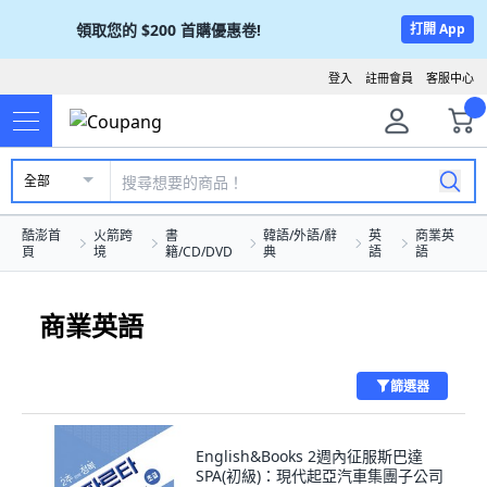
領取您的
$200
首購優惠卷!
打開 App
登入
註冊會員
客服中心
全部
酷澎首
火箭跨
書
韓語/外語/辭
英
商業英
頁
境
籍/CD/DVD
典
語
語
商業英語
篩選器
English&Books 2週內征服斯巴達
SPA(初級)：現代起亞汽車集團子公司