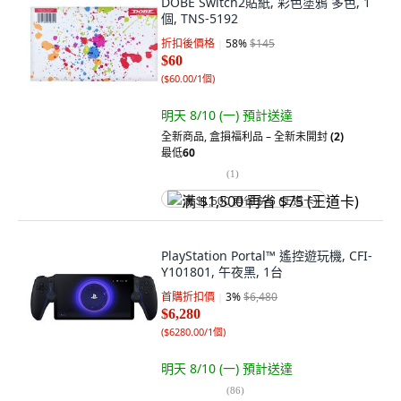
DOBE Switch2貼紙, 彩色塗鴉 多色, 1
個, TNS-5192
折扣後價格
58
%
$145
$60
(
$60.00/1個
)
明天 8/10 (一)
預計送達
全新商品
,
盒損福利品 – 全新未開封
(2)
最低
60
(
1
)
满 $1,500 再省 $75 (王道卡)
PlayStation Portal™ 遙控遊玩機, CFI-
Y101801, 午夜黑, 1台
首購折扣價
3
%
$6,480
$6,280
(
$6280.00/1個
)
明天 8/10 (一)
預計送達
(
86
)