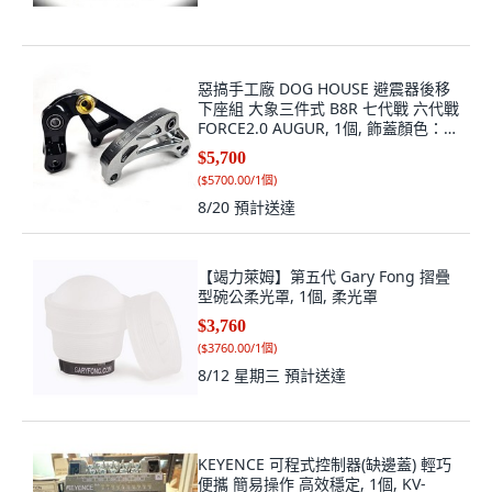
惡搞手工廠 DOG HOUSE 避震器後移
下座組 大象三件式 B8R 七代戰 六代戰
FORCE2.0 AUGUR, 1個, 飾蓋顏色：鋁
合金
$5,700
(
$5700.00/1個
)
8/20
預計送達
【竭力萊姆】第五代 Gary Fong 摺疊
型碗公柔光罩, 1個, 柔光罩
$3,760
(
$3760.00/1個
)
8/12 星期三
預計送達
KEYENCE 可程式控制器(缺邊蓋) 輕巧
便攜 簡易操作 高效穩定, 1個, KV-