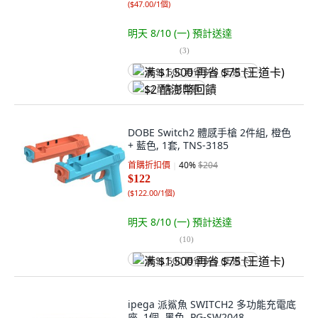
(
$47.00/1個
)
明天 8/10 (一)
預計送達
(
3
)
满 $1,500 再省 $75 (王道卡)
$2 酷澎幣回饋
DOBE Switch2 體感手槍 2件組, 橙色
+ 藍色, 1套, TNS-3185
首購折扣價
40
%
$204
$122
(
$122.00/1個
)
明天 8/10 (一)
預計送達
(
10
)
满 $1,500 再省 $75 (王道卡)
ipega 派鯊魚 SWITCH2 多功能充電底
座, 1個, 黑色, PG-SW2048