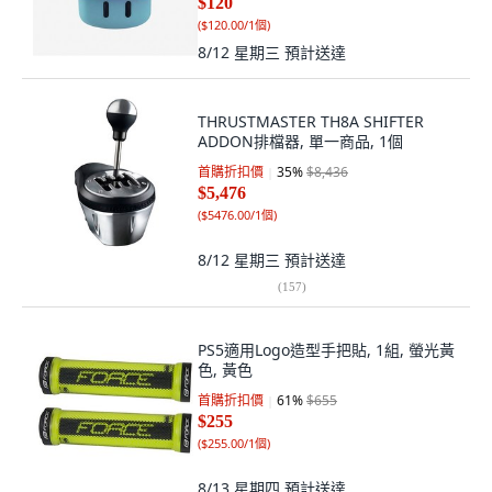
$120
(
$120.00/1個
)
8/12 星期三
預計送達
THRUSTMASTER TH8A SHIFTER
ADDON排檔器, 單一商品, 1個
首購折扣價
35
%
$8,436
$5,476
(
$5476.00/1個
)
8/12 星期三
預計送達
(
157
)
PS5適用Logo造型手把貼, 1組, 螢光黃
色, 黃色
首購折扣價
61
%
$655
$255
(
$255.00/1個
)
8/13 星期四
預計送達