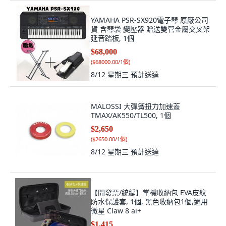
YAMAHA PSR-SX920電子琴 原廠公司
貨 含琴袋 變壓器 贈送雙管金屬交叉架
延音踏板, 1個
$68,000
(
$68000.00/1個
)
8/12 星期三
預計送達
MALOSSI 大彈簧扭力加速蓋
TMAX/AK550/TL500, 1個
$2,650
(
$2650.00/1個
)
8/12 星期三
預計送達
【開發票/統編】掌機收納包 EVA皮紋
防水保護套, 1個, 黑色收納包1個,適用
微星 Claw 8 ai+
$1,415