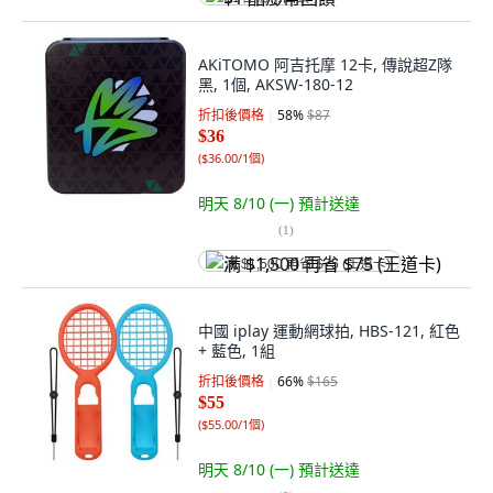
AKiTOMO 阿吉托摩 12卡, 傳說超Z隊
黑, 1個, AKSW-180-12
折扣後價格
58
%
$87
$36
(
$36.00/1個
)
明天 8/10 (一)
預計送達
(
1
)
满 $1,500 再省 $75 (王道卡)
中國 iplay 運動網球拍, HBS-121, 紅色
+ 藍色, 1組
折扣後價格
66
%
$165
$55
(
$55.00/1個
)
明天 8/10 (一)
預計送達