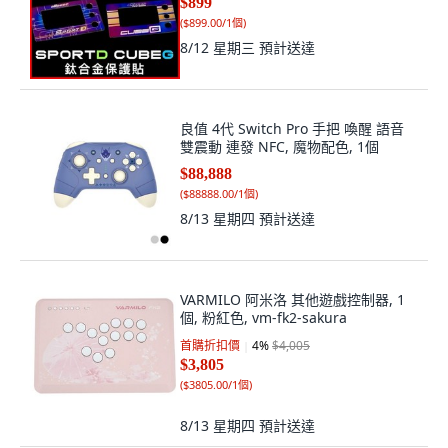
$899
(
$899.00/1個
)
8/12 星期三
預計送達
良值 4代 Switch Pro 手把 喚醒 語音
雙震動 連發 NFC, 魔物配色, 1個
$88,888
(
$88888.00/1個
)
8/13 星期四
預計送達
VARMILO 阿米洛 其他遊戲控制器, 1
個, 粉紅色, vm-fk2-sakura
首購折扣價
4
%
$4,005
$3,805
(
$3805.00/1個
)
8/13 星期四
預計送達