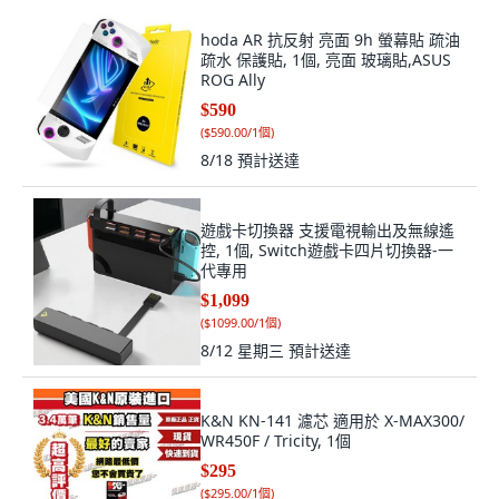
hoda AR 抗反射 亮面 9h 螢幕貼 疏油
疏水 保護貼, 1個, 亮面 玻璃貼,ASUS
ROG Ally
$590
(
$590.00/1個
)
8/18
預計送達
遊戲卡切換器 支援電視輸出及無線遙
控, 1個, Switch遊戲卡四片切換器-一
代專用
$1,099
(
$1099.00/1個
)
8/12 星期三
預計送達
K&N KN-141 濾芯 適用於 X-MAX300/
WR450F / Tricity, 1個
$295
(
$295.00/1個
)