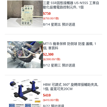
三菱 SSR固態接觸器 US-N5SS 工業自
動化設備電路控制元件, 1個
$750
(
$750.00/1個
)
8/14 星期五
預計送達
MT15 機車保桿 防倒球 防撞 護欄, 1
個, 單買料
$2,300
(
$2300.00/1個
)
8/12 星期三
預計送達
HBM 可調式 360° 旋轉焊接輔助夾具,
1個, 最寬可夾20CM
$410
(
$410.00/1個
)
8/22
預計送達