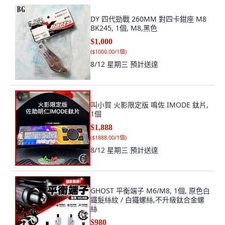
DY 四代勁戰 260MM 對四卡鉗座 M8
BK245, 1個, M8,黑色
$1,000
(
$1000.00/1個
)
8/12 星期三
預計送達
叫小賀 火影限定版 鳴佐 IMODE 鈦片,
1個
$1,888
(
$1888.00/1個
)
8/12 星期三
預計送達
GHOST 平衡端子 M6/M8, 1個, 原色白
鐵髮絲紋 / 白鐵螺絲,不升級鈦合金螺
絲
$980