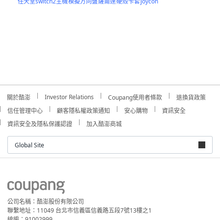
任天堂switch2主機
模擬方向盤
薩爾達
硬殼卡套
joycon
Investor Relations
關於酷澎
Coupang使用者條款
退換貨政策
信任管理中心
顧客隱私權政策通知
安心購物
資訊安全
資訊安全及隱私保護認證
加入酷澎商城
Global Site
公司名稱：酷澎股份有限公司
聯繫地址：11049 台北市信義區信義路五段7號13樓之1
統編：91002999