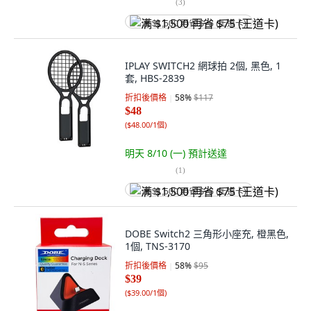
(
3
)
满 $1,500 再省 $75 (王道卡)
IPLAY SWITCH2 網球拍 2個, 黑色, 1
套, HBS-2839
折扣後價格
58
%
$117
$48
(
$48.00/1個
)
明天 8/10 (一)
預計送達
(
1
)
满 $1,500 再省 $75 (王道卡)
DOBE Switch2 三角形小座充, 橙黑色,
1個, TNS-3170
折扣後價格
58
%
$95
$39
(
$39.00/1個
)