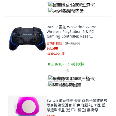
最高再省 $200 (王道卡)
$194 酷澎幣回饋
RAZER 雷蛇 Wolverine V2 Pro -
Wireless PlayStation 5 & PC
Gaming Controller, Razer
Wolverine V2 Pro, 黑色, 1個
首購折扣價
5
%
$3,790
$3,590
(
$3590.00/1個
)
明天 8/10 (一)
預計送達
(
8
)
最高再省 $180 (王道卡)
$92 酷澎幣回饋
Switch 蘑菇造型卡夾 遊戲卡帶收納盒
隨身攜帶保護套 粉色 無掛勾, 1個, 蘑
菇造型卡盒 (粉紅柑橘色) 無掛勾