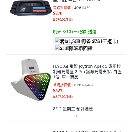
首購折扣價
40
%
$450
$270
(
$270.00/1個
)
明天 8/10 (一)
預計送達
满 $1,500 再省 $75 (王道卡)
$11 酷澎幣回饋
FLYDIGI 飛智 Joytron Apex 5 專用控
制器充電座 2 Pro 無線充電支架, 白色,
1個, 單一商品
首購折扣價
62
%
$1,407
$527
(
$527.00/1個
)
8/12 星期三
預計送達
(
1
)