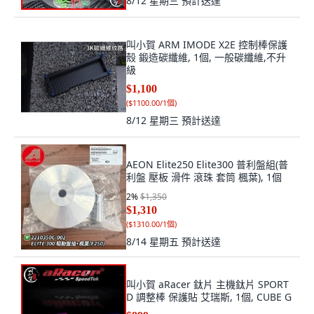
8/12 星期三
預計送達
叫小賀 ARM IMODE X2E 控制棒保護
殼 鍛造碳纖維, 1個, 一般碳纖維,不升
級
$1,100
(
$1100.00/1個
)
8/12 星期三
預計送達
AEON Elite250 Elite300 普利盤組(普
利盤 壓板 滑件 滾珠 套筒 楓葉), 1個
2
%
$1,350
$1,310
(
$1310.00/1個
)
8/14 星期五
預計送達
叫小賀 aRacer 鈦片 主機鈦片 SPORT
D 調整棒 保護貼 艾瑞斯, 1個, CUBE G