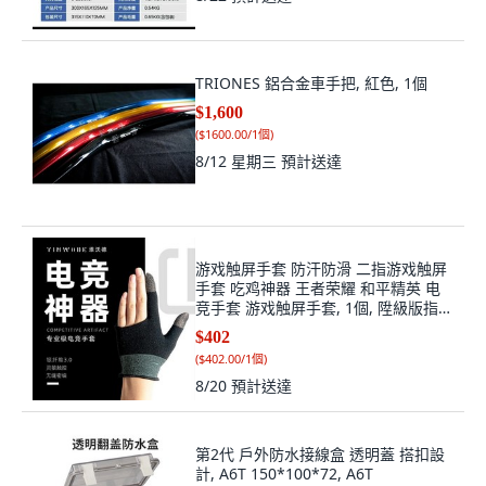
TRIONES 鋁合金車手把, 紅色, 1個
$1,600
(
$1600.00/1個
)
8/12 星期三
預計送達
游戏触屏手套 防汗防滑 二指游戏触屏
手套 吃鸡神器 王者荣耀 和平精英 电
竞手套 游戏触屏手套, 1個, 陞級版指尖
36針銀縴維 一雙裝
$402
(
$402.00/1個
)
8/20
預計送達
第2代 戶外防水接線盒 透明蓋 搭扣設
計, A6T 150*100*72, A6T