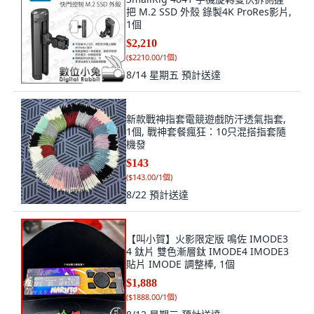
把 M.2 SSD 外殼 錄製4K ProRes影片,
1個
$2,210
(
$2210.00/1個
)
8/14 星期五
預計送達
新款戰神指套電競遊戲防汗透氣指套,
1個, 戰神套餐瘋狂：10只混搭指套隨
機發
$143
(
$143.00/1個
)
8/22
預計送達
【叫小賀】火影限定版 鳴佐 IMODE3
4 鈦片 雙色漸層鈦 IMODE4 IMODE3
貼片 IMODE 調整棒, 1個
$1,888
(
$1888.00/1個
)