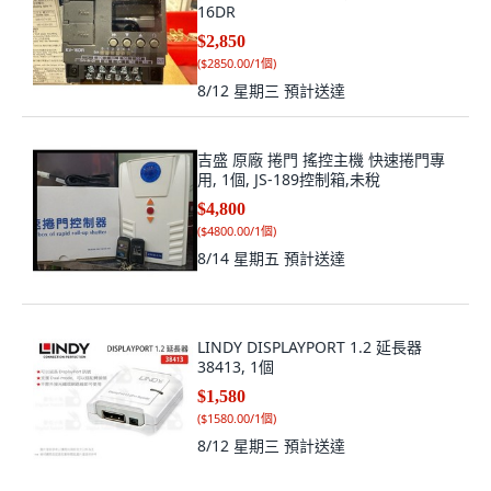
16DR
$2,850
(
$2850.00/1個
)
8/12 星期三
預計送達
吉盛 原廠 捲門 搖控主機 快速捲門專
用, 1個, JS-189控制箱,未稅
$4,800
(
$4800.00/1個
)
8/14 星期五
預計送達
LINDY DISPLAYPORT 1.2 延長器
38413, 1個
$1,580
(
$1580.00/1個
)
8/12 星期三
預計送達