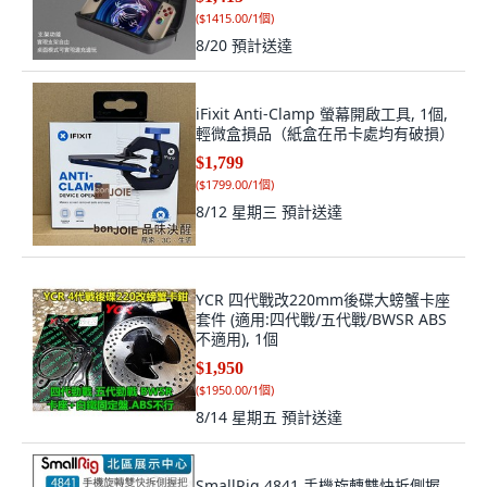
(
$1415.00/1個
)
8/20
預計送達
iFixit Anti-Clamp 螢幕開啟工具, 1個,
輕微盒損品（紙盒在吊卡處均有破損）
$1,799
(
$1799.00/1個
)
8/12 星期三
預計送達
YCR 四代戰改220mm後碟大螃蟹卡座
套件 (適用:四代戰/五代戰/BWSR ABS
不適用), 1個
$1,950
(
$1950.00/1個
)
8/14 星期五
預計送達
SmallRig 4841 手機旋轉雙快拆側握