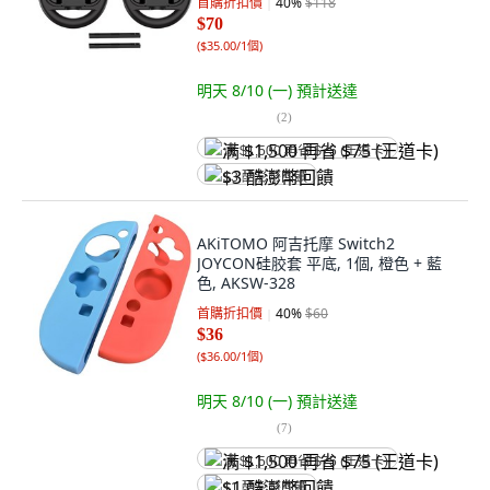
首購折扣價
40
%
$118
$70
(
$35.00/1個
)
明天 8/10 (一)
預計送達
(
2
)
满 $1,500 再省 $75 (王道卡)
$3 酷澎幣回饋
AKiTOMO 阿吉托摩 Switch2
JOYCON硅胶套 平底, 1個, 橙色 + 藍
色, AKSW-328
首購折扣價
40
%
$60
$36
(
$36.00/1個
)
明天 8/10 (一)
預計送達
(
7
)
满 $1,500 再省 $75 (王道卡)
$1 酷澎幣回饋