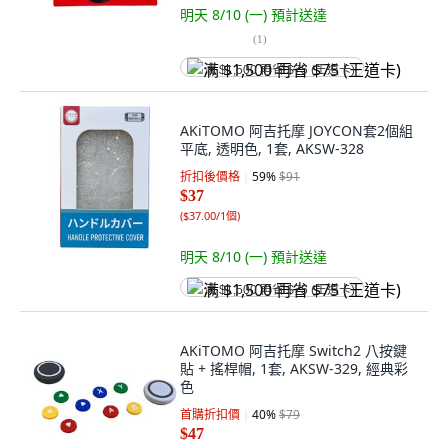
明天 8/10 (一)
預計送達
(
1
)
满 $1,500 再省 $75 (王道卡)
AKiTOMO 阿吉托摩 JOYCON套2個組
平底, 透明色, 1套, AKSW-328
折扣後價格
59
%
$91
$37
(
$37.00/1個
)
明天 8/10 (一)
預計送達
满 $1,500 再省 $75 (王道卡)
AKiTOMO 阿吉托摩 Switch2 八按鍵
貼 + 搖桿帽, 1套, AKSW-329, 經典彩
色
首購折扣價
40
%
$79
$47