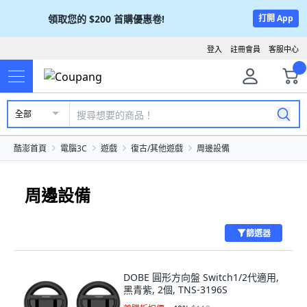
領取您的
$200
首購優惠卷!
打開 App
登入
註冊會員
客服中心
全部
酷澎首頁
電腦3C
遊戲
復古/其他遊戲
周邊設備
周邊設備
篩選器
DOBE 圓形方向盤 Switch1/2代適用,
黑青紫, 2個, TNS-3196S