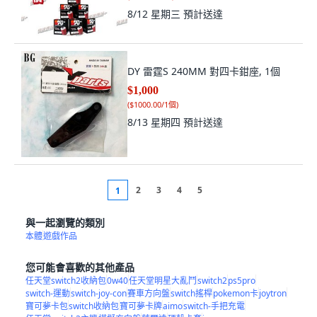
8/12 星期三
預計送達
DY 雷霆S 240MM 對四卡鉗座, 1個
$1,000
(
$1000.00/1個
)
8/13 星期四
預計送達
2
3
4
5
1
與一起瀏覽的類別
本體
遊戲作品
您可能會喜歡的其他產品
任天堂switch2收納包
0w40
任天堂明星大亂鬥
switch2
ps5pro
switch-運動
switch-joy-con
賽車方向盤
switch搖桿
pokemon卡
joytron
寶可夢卡包
switch收納包
寶可夢卡牌
aimo
switch-手把充電