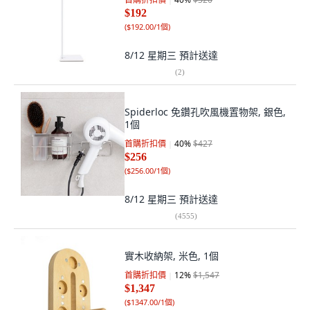
$192
(
$192.00/1個
)
8/12 星期三
預計送達
(
2
)
Spiderloc 免鑽孔吹風機置物架, 銀色,
1個
首購折扣價
40
%
$427
$256
(
$256.00/1個
)
8/12 星期三
預計送達
(
4555
)
實木收納架, 米色, 1個
首購折扣價
12
%
$1,547
$1,347
(
$1347.00/1個
)