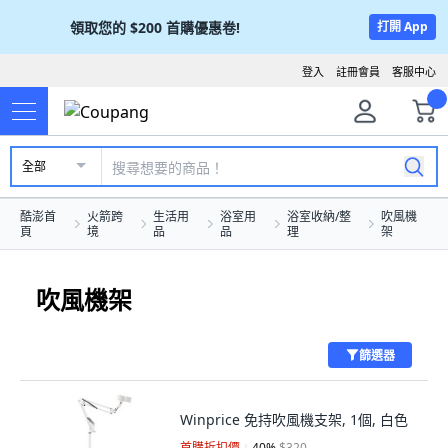
領取您的
$200
首購優惠卷!
打開 App
登入
註冊會員
客服中心
全部
酷澎首
火箭跨
生活用
浴室用
浴室收納/整
吹風機
頁
境
品
品
理
架
吹風機架
篩選器
Winprice 免持吹風機支架, 1個, 白色
首購折扣價
40
%
$320