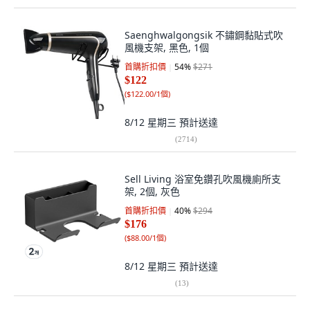
Saenghwalgongsik 不鏽鋼黏貼式吹
風機支架, 黑色, 1個
首購折扣價
54
%
$271
$122
(
$122.00/1個
)
8/12 星期三
預計送達
(
2714
)
Sell Living 浴室免鑽孔吹風機廁所支
架, 2個, 灰色
首購折扣價
40
%
$294
$176
(
$88.00/1個
)
8/12 星期三
預計送達
(
13
)