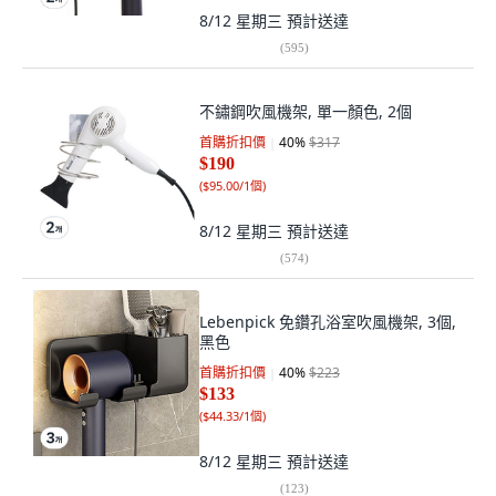
8/12 星期三
預計送達
(
595
)
不鏽鋼吹風機架, 單一顏色, 2個
首購折扣價
40
%
$317
$190
(
$95.00/1個
)
8/12 星期三
預計送達
(
574
)
Lebenpick 免鑽孔浴室吹風機架, 3個,
黑色
首購折扣價
40
%
$223
$133
(
$44.33/1個
)
8/12 星期三
預計送達
(
123
)