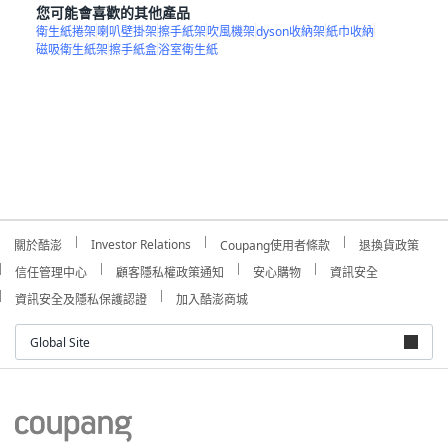
您可能會喜歡的其他產品
衛生紙捲架
喇叭壁掛架
擦手紙架
吹風機架
dyson收納架
紙巾收納
磁吸衛生紙架
擦手紙盒
浴室衛生紙
Investor Relations
關於酷澎
Coupang使用者條款
退換貨政策
信任管理中心
顧客隱私權政策通知
安心購物
資訊安全
資訊安全及隱私保護認證
加入酷澎商城
Global Site