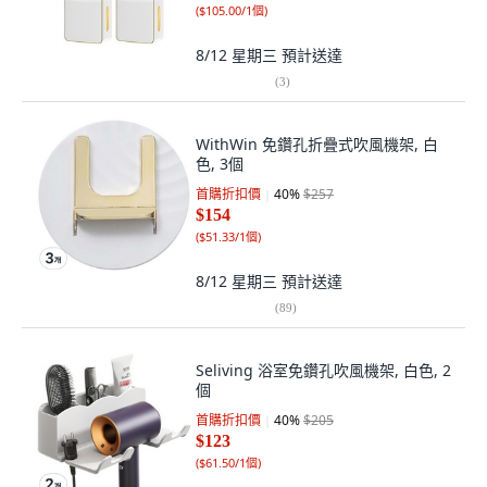
(
$105.00/1個
)
8/12 星期三
預計送達
(
3
)
WithWin 免鑽孔折疊式吹風機架, 白
色, 3個
首購折扣價
40
%
$257
$154
(
$51.33/1個
)
8/12 星期三
預計送達
(
89
)
Seliving 浴室免鑽孔吹風機架, 白色, 2
個
首購折扣價
40
%
$205
$123
(
$61.50/1個
)