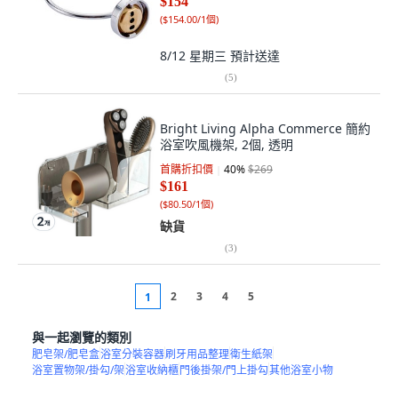
$154
(
$154.00/1個
)
8/12 星期三
預計送達
(
5
)
Bright Living Alpha Commerce 簡約
浴室吹風機架, 2個, 透明
首購折扣價
40
%
$269
$161
(
$80.50/1個
)
缺貨
(
3
)
2
3
4
5
1
與一起瀏覽的類別
肥皂架/肥皂盒
浴室分裝容器
刷牙用品整理
衛生紙架
浴室置物架/掛勾/架
浴室收納櫃
門後掛架/門上掛勾
其他浴室小物