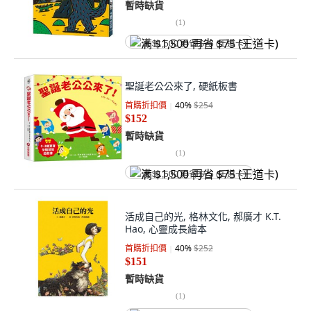
暫時缺貨
(
1
)
满 $1,500 再省 $75 (王道卡)
聖誕老公公來了, 硬紙板書
首購折扣價
40
%
$254
$152
暫時缺貨
(
1
)
满 $1,500 再省 $75 (王道卡)
活成自己的光, 格林文化, 郝廣才 K.T.
Hao, 心靈成長繪本
首購折扣價
40
%
$252
$151
暫時缺貨
(
1
)