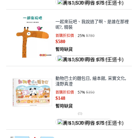
满 $1,500 再省 $75 (王道卡)
一起來玩吧、我說過了啊、是誰在那裡
呢?, 精裝
首購折扣價
25
%
$780
$580
暫時缺貨
满 $1,500 再省 $75 (王道卡)
動物巴士的麵包日, 繪本館, 采實文化,
淺野真澄
首購折扣價
57
%
$350
$148
暫時缺貨
(
1
)
满 $1,500 再省 $75 (王道卡)