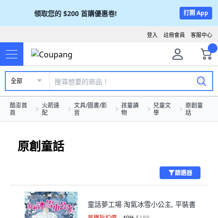
領取您的
$200
首購優惠卷!
打開 App
登入
註冊會員
客服中心
全部
酷澎首
火箭速
文具/圖書/影
孩童讀
兒童文
原創童
頁
配
音
物
學
話
原創童話
篩選器
童話夢工場 淘氣冰雪小公主, 平裝書
首購折扣價
40
%
$188