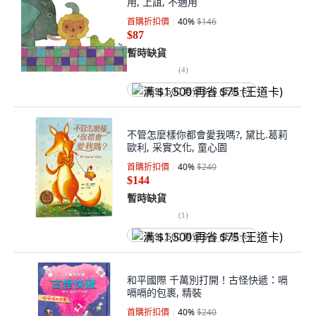
用, 上誼, 不適用
首購折扣價
40
%
$146
$87
暫時缺貨
(
4
)
满 $1,500 再省 $75 (王道卡)
不管怎麼樣你都會愛我嗎?, 黛比.葛莉
歐利, 采實文化, 童心園
首購折扣價
40
%
$240
$144
暫時缺貨
(
1
)
满 $1,500 再省 $75 (王道卡)
和平國際 千萬別打開！古怪快遞：嗝
嗝嗝的包裹, 精裝
首購折扣價
40
%
$240