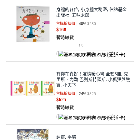
身體的各位, 小身體大秘密, 信誼基金
出版社, 五味太郎
首購折扣價
40
%
$280
$168
暫時缺貨
(
1
)
满 $1,500 再省 $75 (王道卡)
有你在真好！友情暖心書 全套3冊, 克
里斯．內勒 巴列斯特羅斯, 小狐狸與熊
寶, 小天下
首購折扣價
24
%
$825
$625
暫時缺貨
满 $1,500 再省 $75 (王道卡)
詞靈, 平裝