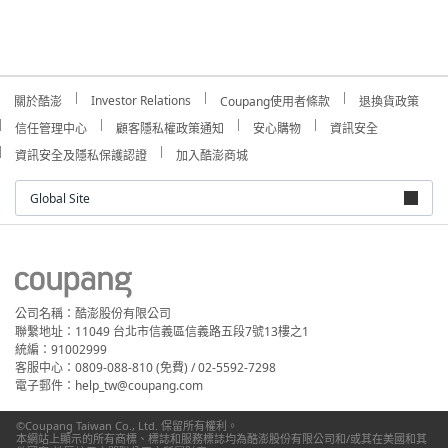
Investor Relations
關於酷澎
Coupang使用者條款
退換貨政策
信任管理中心
顧客隱私權政策通知
安心購物
資訊安全
資訊安全及隱私保護認證
加入酷澎商城
Global Site
公司名稱：酷澎股份有限公司
聯繫地址：11049 台北市信義區信義路五段7號13樓之1
統編：91002999
客服中心：0809-088-810 (免費) / 02-5592-7298
電子郵件：help_tw@coupang.com
©Coupang Taiwan Co., Ltd. 保留所有權利。
本網站上顯示的所有商標、標誌和服務標誌均為酷澎股份有限公司和/或其在美國和其