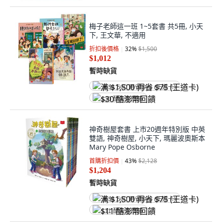
梅子老師這一班 1~5套書 共5冊, 小天
下, 王文華, 不適用
折扣後價格
32
%
$1,500
$1,012
暫時缺貨
满 $1,500 再省 $75 (王道卡)
$30 酷澎幣回饋
神奇樹屋套書 上市20週年特別版 中英
雙語, 神奇樹屋, 小天下, 瑪麗波奧斯本
Mary Pope Osborne
首購折扣價
43
%
$2,128
$1,204
暫時缺貨
满 $1,500 再省 $75 (王道卡)
$11 酷澎幣回饋