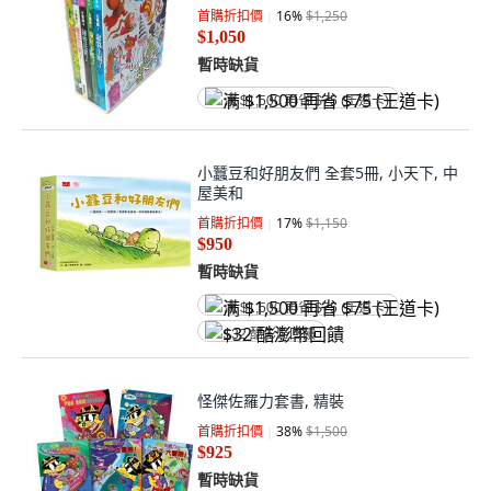
首購折扣價
16
%
$1,250
$1,050
暫時缺貨
满 $1,500 再省 $75 (王道卡)
小蠶豆和好朋友們 全套5冊, 小天下, 中
屋美和
首購折扣價
17
%
$1,150
$950
暫時缺貨
满 $1,500 再省 $75 (王道卡)
$32 酷澎幣回饋
怪傑佐羅力套書, 精裝
首購折扣價
38
%
$1,500
$925
暫時缺貨