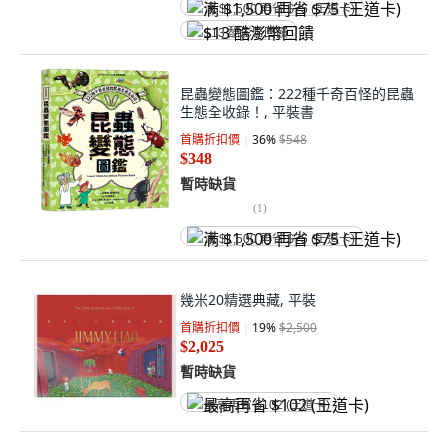
满 $1,500 再省 $75 (王道卡)
$13 酷澎幣回饋
昆蟲變態圖鑑：222種千奇百怪的昆蟲
生態全收錄！, 平裝書
首購折扣價
36
%
$548
$348
暫時缺貨
(
1
)
满 $1,500 再省 $75 (王道卡)
幾米20精選典藏, 平裝
首購折扣價
19
%
$2,500
$2,025
暫時缺貨
最高再省 $102 (王道卡)