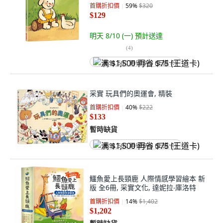
首購折扣價
59
%
$320
$129
明天 8/10 (一)
預計送達
(
4
)
满 $1,500 再省 $75 (王道卡)
采實 玩具們的奧運會, 精裝
首購折扣價
40
%
$222
$133
暫時缺貨
满 $1,500 再省 $75 (王道卡)
鱷魚愛上長頸鹿 人際情感學習繪本 新
版 全6冊, 采實文化, 達妮拉‧庫洛特
首購折扣價
14
%
$1,402
$1,202