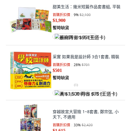
甜美生活：幾米短篇作品套書組, 平裝
首購折扣價
9
%
$2,100
$1,900
暫時缺貨
最高再省 $95 (王道卡)
采實 如果我是設計師 3合1套書, 精裝
首購折扣價
28
%
$701
$501
暫時缺貨
(
1
)
满 $1,500 再省 $75 (王道卡)
穿越故宮大冒險 1~8套書, 鄭宗弦, 小
天下, 不適用
首購折扣價
33
%
$2,420
$1,615