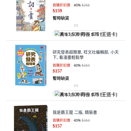
首購折扣價
40
%
$266
$159
暫時缺貨
(
1
)
满 $1,500 再省 $75 (王道卡)
研究發表超簡單, 旺文社編輯部, 小天
下, 看漫畫輕鬆學
首購折扣價
40
%
$263
$157
暫時缺貨
(
1
)
满 $1,500 再省 $75 (王道卡)
我是霸王龍 二版, 精裝書
首購折扣價
40
%
$263
$157