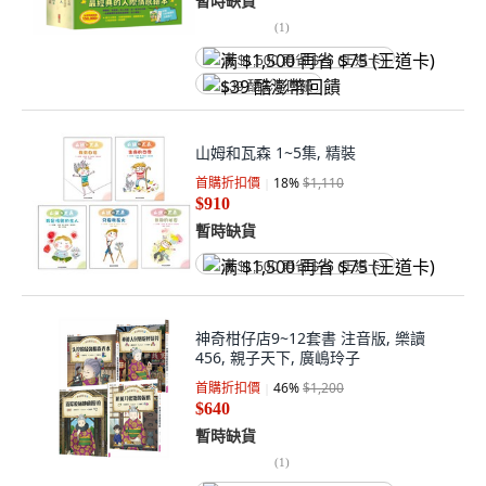
暫時缺貨
(
1
)
满 $1,500 再省 $75 (王道卡)
$39 酷澎幣回饋
山姆和瓦森 1~5集, 精裝
首購折扣價
18
%
$1,110
$910
暫時缺貨
满 $1,500 再省 $75 (王道卡)
神奇柑仔店9~12套書 注音版, 樂讀
456, 親子天下, 廣嶋玲子
首購折扣價
46
%
$1,200
$640
暫時缺貨
(
1
)