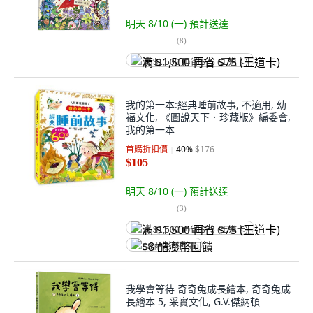
明天 8/10 (一)
預計送達
(
8
)
满 $1,500 再省 $75 (王道卡)
我的第一本:經典睡前故事, 不適用, 幼
福文化, 《圖說天下．珍藏版》編委會,
我的第一本
首購折扣價
40
%
$176
$105
明天 8/10 (一)
預計送達
(
3
)
满 $1,500 再省 $75 (王道卡)
$8 酷澎幣回饋
我學會等待 奇奇兔成長繪本, 奇奇兔成
長繪本 5, 采實文化, G.V.傑納頓