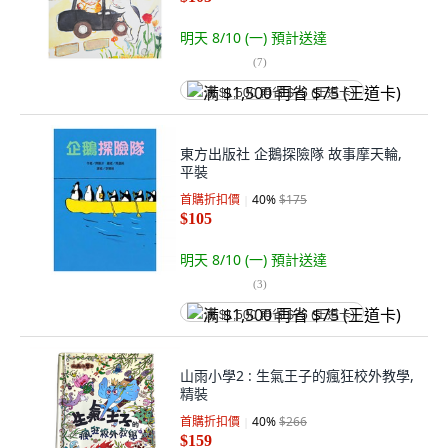
明天 8/10 (一)
預計送達
(
7
)
满 $1,500 再省 $75 (王道卡)
東方出版社 企鵝探險隊 故事摩天輪,
平裝
首購折扣價
40
%
$175
$105
明天 8/10 (一)
預計送達
(
3
)
满 $1,500 再省 $75 (王道卡)
山雨小學2 : 生氣王子的瘋狂校外教學,
精裝
首購折扣價
40
%
$266
$159