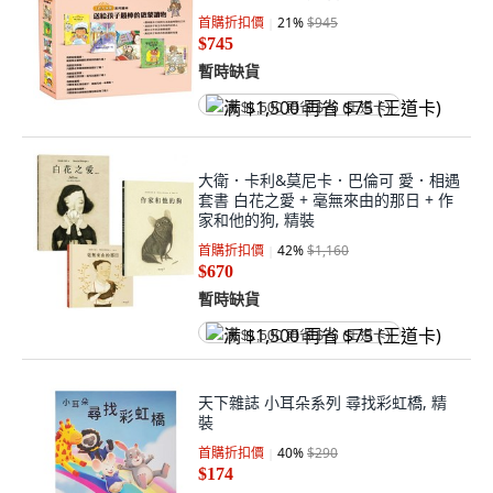
首購折扣價
21
%
$945
$745
暫時缺貨
满 $1,500 再省 $75 (王道卡)
大衛．卡利&莫尼卡．巴倫可 愛．相遇
套書 白花之愛 + 毫無來由的那日 + 作
家和他的狗, 精裝
首購折扣價
42
%
$1,160
$670
暫時缺貨
满 $1,500 再省 $75 (王道卡)
天下雜誌 小耳朵系列 尋找彩虹橋, 精
裝
首購折扣價
40
%
$290
$174