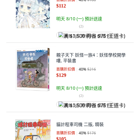
$112
明天 8/10 (一)
預計送達
(
2
)
满 $1,500 再省 $75 (王道卡)
親子天下 妖怪一族4：妖怪學校開學
嘍, 平裝書
首購折扣價
40
%
$216
$129
明天 8/10 (一)
預計送達
(
2
)
满 $1,500 再省 $75 (王道卡)
貓計程車司機 二版, 精裝
首購折扣價
40
%
$176
$105