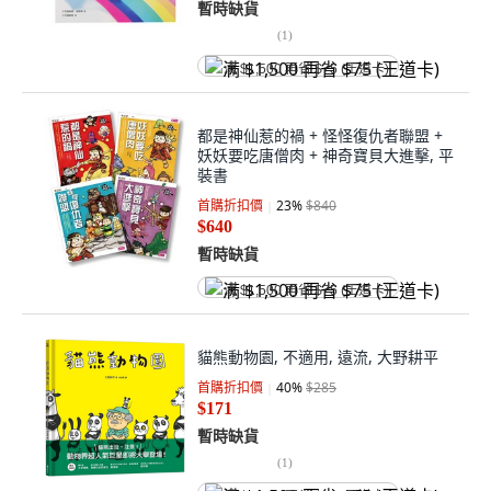
暫時缺貨
(
1
)
满 $1,500 再省 $75 (王道卡)
都是神仙惹的禍 + 怪怪復仇者聯盟 +
妖妖要吃唐僧肉 + 神奇寶貝大進擊, 平
裝書
首購折扣價
23
%
$840
$640
暫時缺貨
满 $1,500 再省 $75 (王道卡)
貓熊動物園, 不適用, 遠流, 大野耕平
首購折扣價
40
%
$285
$171
暫時缺貨
(
1
)