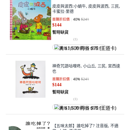
皮皮與波西:小蝸牛, 皮皮與波西, 三民,
卡蜜拉‧里德
首購折扣價
40
%
$241
$144
暫時缺貨
(
1
)
满 $1,500 再省 $75 (王道卡)
神奇咒語咕哩咚, 小山丘, 三民, 宮西達
也
首購折扣價
40
%
$241
$144
暫時缺貨
(
1
)
满 $1,500 再省 $75 (王道卡)
【五味太郎】誰吃掉了? 注音版, 不適