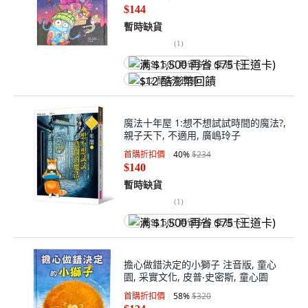
$144
暫時缺貨
(
1
)
满 $1,500 再省 $75 (王道卡)
$12 酷澎幣回饋
魔法十年屋 1:想不想試試時間的魔法?,
親子天下, 不適用, 廣嶋玲子
首購折扣價
40
%
$234
$140
暫時缺貨
(
1
)
满 $1,500 再省 $75 (王道卡)
擔心做錯決定的小獅子 注音版, 童心
園, 采實文化, 皮普‧史密斯, 童心園
首購折扣價
58
%
$320