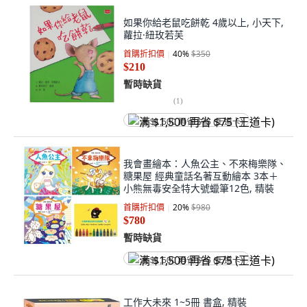
如果你給老鼠吃餅乾 4歲以上, 小天下,
蘿拉·紐玫若芙
首購折扣價
40
%
$350
$210
暫時缺貨
(
1
)
满 $1,500 再省 $75 (王道卡)
我會畫繪本：人魚公主、不來梅樂隊、
糖果屋 經典童話名著互動繪本 3本＋
小熊無毒安全特大號蠟筆12色, 精裝
首購折扣價
20
%
$980
$780
暫時缺貨
满 $1,500 再省 $75 (王道卡)
工作大未來 1~5冊 書盒, 精裝