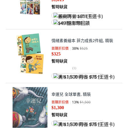
暫時缺貨
最高再省 $81 (王道卡)
$49 酷澎幣回饋
情緒素養繪本 菲力成長2件組, 精裝
首購折扣價
38
%
$525
$325
暫時缺貨
(
1
)
满 $1,500 再省 $75 (王道卡)
幸運兒 全球單書, 精裝
首購折扣價
13
%
$1,500
$1,300
暫時缺貨
满 $1,500 再省 $75 (王道卡)