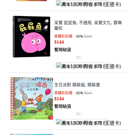
满 $1,500 再省 $75 (王道卡)
采實 屁屁魚, 不適用, 采實文化, 寶琳
龐松
首購折扣價
40
%
$241
$144
暫時缺貨
(
1
)
满 $1,500 再省 $75 (王道卡)
生日派對 精裝版, 精裝書
首購折扣價
40
%
$241
$144
暫時缺貨
(
1
)
满 $1,500 再省 $75 (王道卡)