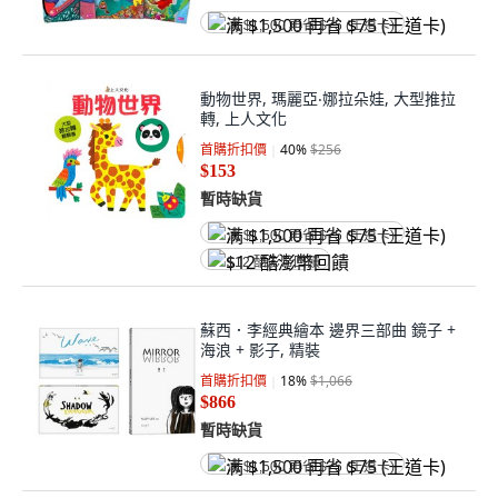
满 $1,500 再省 $75 (王道卡)
動物世界, 瑪麗亞‧娜拉朵娃, 大型推拉
轉, 上人文化
首購折扣價
40
%
$256
$153
暫時缺貨
满 $1,500 再省 $75 (王道卡)
$12 酷澎幣回饋
蘇西．李經典繪本 邊界三部曲 鏡子 +
海浪 + 影子, 精裝
首購折扣價
18
%
$1,066
$866
暫時缺貨
满 $1,500 再省 $75 (王道卡)