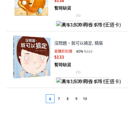
$134
暫時缺貨
(
1
)
满 $1,500 再省 $75 (王道卡)
沒問題，我可以搞定, 精裝
首購折扣價
40
%
$222
$133
暫時缺貨
(
1
)
满 $1,500 再省 $75 (王道卡)
7
8
9
10
6