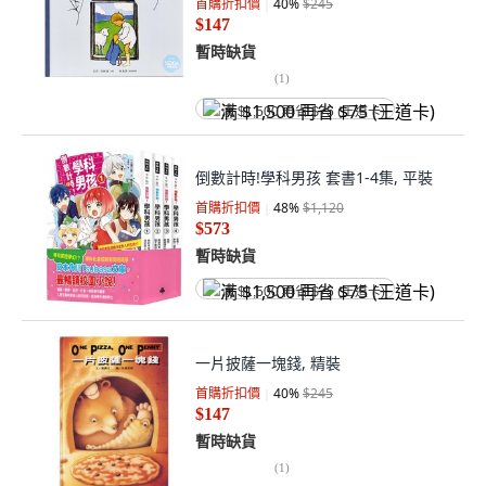
首購折扣價
40
%
$245
$147
暫時缺貨
(
1
)
满 $1,500 再省 $75 (王道卡)
倒數計時!學科男孩 套書1-4集, 平裝
首購折扣價
48
%
$1,120
$573
暫時缺貨
满 $1,500 再省 $75 (王道卡)
一片披薩一塊錢, 精裝
首購折扣價
40
%
$245
$147
暫時缺貨
(
1
)