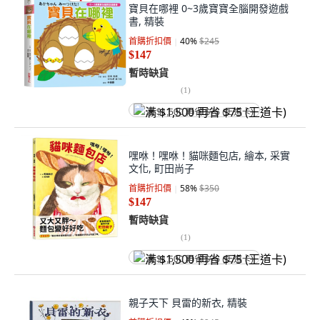
寶貝在哪裡 0~3歲寶寶全腦開發遊戲
書, 精裝
首購折扣價
40
%
$245
$147
暫時缺貨
(
1
)
满 $1,500 再省 $75 (王道卡)
嘿咻！嘿咻！貓咪麵包店, 繪本, 采實
文化, 町田尚子
首購折扣價
58
%
$350
$147
暫時缺貨
(
1
)
满 $1,500 再省 $75 (王道卡)
親子天下 貝雷的新衣, 精裝