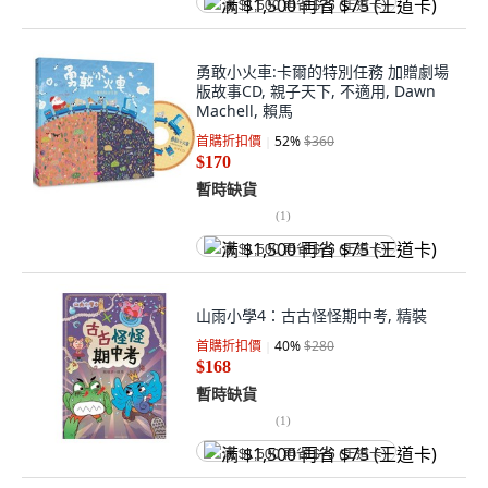
满 $1,500 再省 $75 (王道卡)
勇敢小火車:卡爾的特別任務 加贈劇場
版故事CD, 親子天下, 不適用, Dawn
Machell, 賴馬
首購折扣價
52
%
$360
$170
暫時缺貨
(
1
)
满 $1,500 再省 $75 (王道卡)
山雨小學4：古古怪怪期中考, 精裝
首購折扣價
40
%
$280
$168
暫時缺貨
(
1
)
满 $1,500 再省 $75 (王道卡)