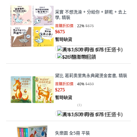
采實 不想洗澡 + 分給你 + 餅乾 + 去上
學, 精裝
首購折扣價
22
%
$875
$675
暫時缺貨
满 $1,500 再省 $75 (王道卡)
$26 酷澎幣回饋
黛比 葛莉奧里雋永典藏燙金套書, 精裝
首購折扣價
40
%
$459
$275
暫時缺貨
(
1
)
满 $1,500 再省 $75 (王道卡)
失樂園 全5冊 平裝