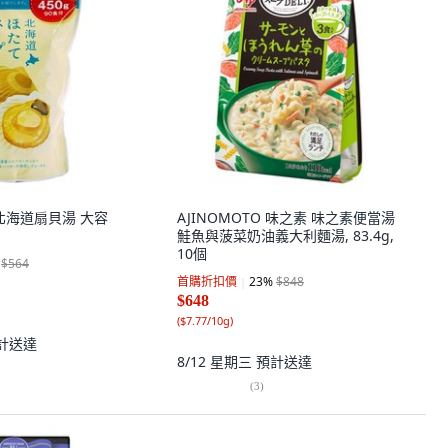
 北海道扇貝湯 大容
AJINOMOTO 味之素 味之素便當湯
鮭魚與菠菜奶油義大利麵湯, 83.4g,
10個
$564
首購折扣價
23
%
$848
$648
(
$7.77/10g
)
計送達
8/12 星期三
預計送達
(
3
)