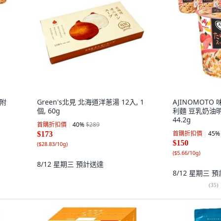
(附
Green's北見 北海道洋蔥湯 12入, 1
AJINOMOTO
個, 60g
利麵 豆乳奶油明
44.2g
首購折扣價
40
%
$289
首購折扣價
45
%
$173
$150
(
$28.83/10g
)
(
$5.66/10g
)
8/12 星期三
預計送達
8/12 星期三
預
(
35
)