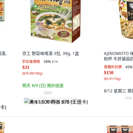
濃湯,
京工 野菜味噌湯 3包, 39g, 1盒
AJINOMOT
粉杯 牛肝菌菇奶
折扣後價格
58
%
$74
首購折扣價
45
%
$31
$150
(
$79.49/100g
)
(
$5.91/10g
)
明天 8/9 (日)
預計送達
8/12 星期三
預
(
243
)
(
73
)
满 $1,500 再省 $75 (王道卡)