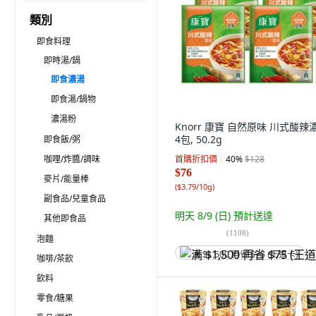
類別
即食料理
即時湯/鍋
即食濃湯
即食湯/鍋物
濃湯粉
Knorr 康寶 自然原味 川式酸辣
4包, 50.2g
即食飯/粥
咖哩/炸醬/調味
首購折扣價
40
%
$128
$76
麥片/能量棒
(
$3.79/10g
)
副食品/兒童食品
明天 8/9 (日)
預計送達
其他即食品
(
1108
)
泡麵
满 $1,500 再省 $75 (王道卡)
咖啡/茶飲
飲料
零食/糖果