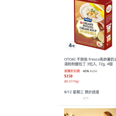
OTOKI 不倒翁 Fresco馬鈴薯
湯粉附麵包丁 3包入, 72g, 4個
首購折扣價
40
%
$250
$150
(
$5.21/10g
)
8/12 星期三
預計送達
(
27
)