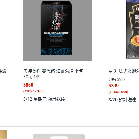
奶油濃
美神契約 零代慾 海鮮濃湯 七包,
亨氏 法式龍蝦濃湯
30g, 1個
29
%
$568
$860
$399
(
$286.67/10g
)
(
$2.00/10ml
)
8/12 星期三
預計送達
8/20
預計送達