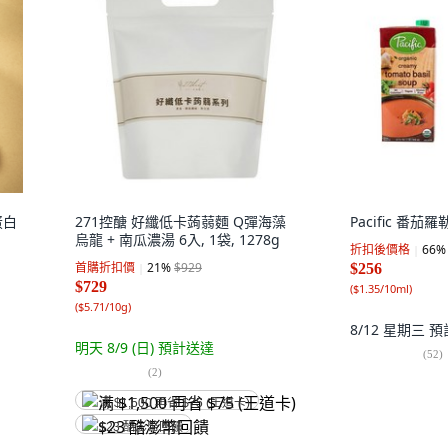
蛋白
271控醣 好纖低卡蒟蒻麵 Q彈海藻
Pacific 番茄羅
烏龍 + 南瓜濃湯 6入, 1袋, 1278g
折扣後價格
66
%
首購折扣價
21
%
$929
$256
$729
(
$1.35/10ml
)
(
$5.71/10g
)
8/12 星期三
預
明天 8/9 (日)
預計送達
(
52
)
(
2
)
满 $1,500 再省 $75 (王道卡)
$23 酷澎幣回饋