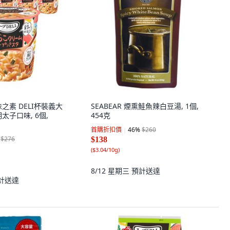
 味之素 DELI杯裝義大
SEABEAR 煙熏鮭魚辣白豆湯, 1個,
太子口味, 6個,
454克
首購折扣價
46
%
$260
$276
$138
(
$3.04/10g
)
8/12 星期三
預計送達
計送達