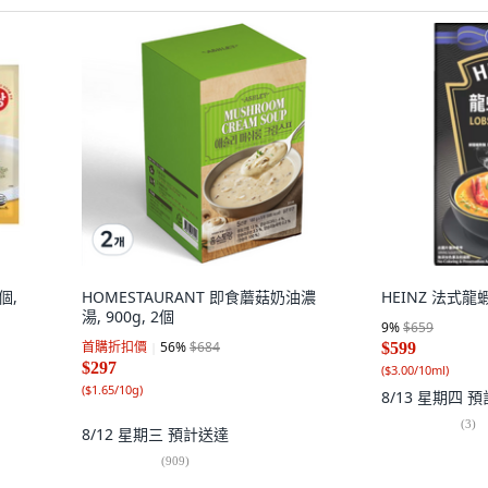
個,
HOMESTAURANT 即食蘑菇奶油濃
HEINZ 法式龍蝦
湯, 900g, 2個
9
%
$659
首購折扣價
56
%
$684
$599
$297
(
$3.00/10ml
)
(
$1.65/10g
)
8/13 星期四
預
(
3
)
8/12 星期三
預計送達
(
909
)