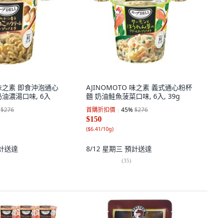
O 味之素 即食沖泡通心
AJINOMOTO 味之素 義式通心粉杯
油濃湯口味, 6入
麵 奶油鮭魚菠菜口味, 6入, 39g
$276
首購折扣價
45
%
$276
$150
(
$6.41/10g
)
計送達
8/12 星期三
預計送達
(
35
)