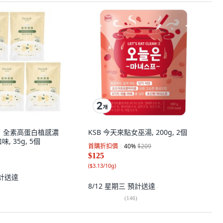
彼蛋白 全素高蛋白植感濃
KSB 今天來點女巫湯, 200g, 2個
, 35g, 5個
首購折扣價
40
%
$209
$125
(
$3.13/10g
)
計送達
8/12 星期三
預計送達
(
146
)