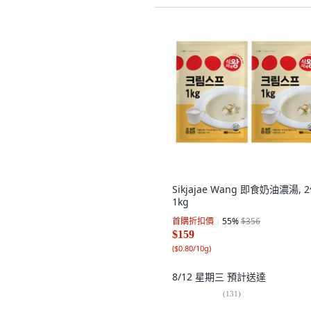
Sikjajae Wang 即食奶油濃湯, 2
1kg
首購折扣價
55
%
$356
$159
(
$0.80/10g
)
8/12 星期三
預計送達
(
131
)