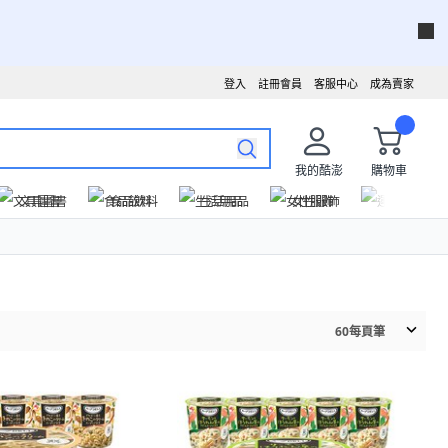
登入
註冊會員
客服中心
成為賣家
我的酷澎
購物車
文具圖書
食品飲料
生活用品
女性服飾
運動戶外
60
每頁筆