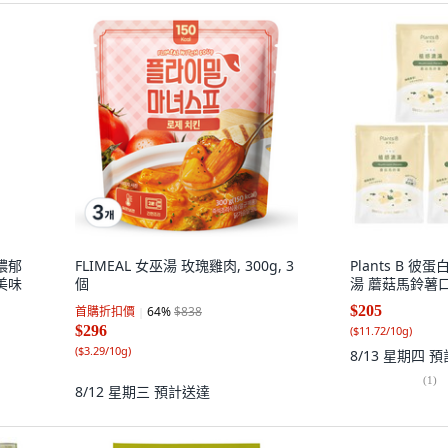
濃郁
FLIMEAL 女巫湯 玫瑰雞肉, 300g, 3
Plants B 
美味
個
湯 蘑菇馬鈴薯口味
$205
首購折扣價
64
%
$838
$296
(
$11.72/10g
)
(
$3.29/10g
)
8/13 星期四
預
(
1
)
8/12 星期三
預計送達