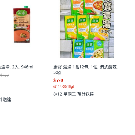
勒濃湯, 2入, 946ml
康寶 濃湯 1盒12包, 1個, 港式酸辣,
50g
$757
$570
(
$114.00/10g
)
8/12 星期三
預計送達
計送達