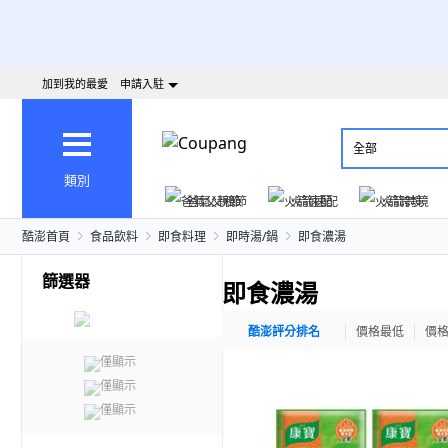
加到我的最愛
申請入駐
全部
類別
爸氣父親節
火箭速配
火箭跨境
酷澎首頁
食品飲料
即食料理
即時湯/鍋
即食濃湯
篩選器
即食濃湯
酷澎評分排名
價格最低
價
僅顯示
僅顯示
僅顯示