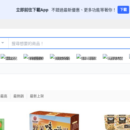
立即前往下載App
不錯過最新優惠、更多功能等著你！
下載
嬰幼兒
保健醫療
美妝保養
個人清潔
玩具休閒
格最高
最熱銷
最新上架