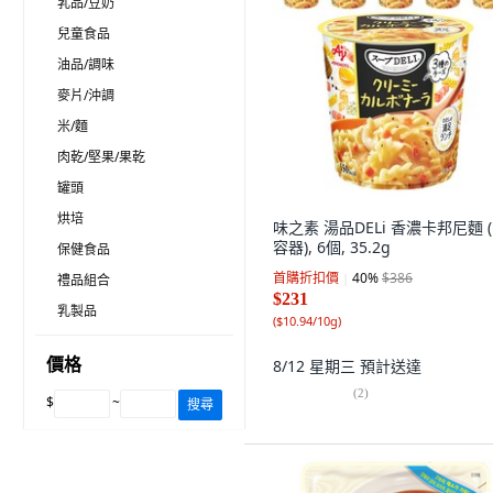
乳品/豆奶
兒童食品
油品/調味
麥片/沖調
米/麵
肉乾/堅果/果乾
罐頭
烘培
味之素 湯品DELi 香濃卡邦尼麵 
容器), 6個, 35.2g
保健食品
首購折扣價
40
%
$386
禮品組合
$231
乳製品
(
$10.94/10g
)
價格
8/12 星期三
預計送達
(
2
)
$
~
搜尋