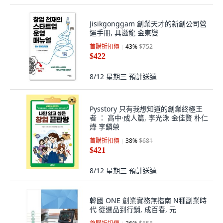
Jisikgonggam 創業天才的新創公司營
運手冊, 具滋龍 金東燮
首購折扣價
43
%
$752
$422
8/12 星期三
預計送達
Pysstory 只有我想知道的創業終極王
者 ： 高中·成人篇, 李光洙 金佳賢 朴仁
燁 李鎭榮
首購折扣價
38
%
$681
$421
8/12 星期三
預計送達
韓國 ONE 創業實務無指南 N種副業時
代 從選品到行銷, 成百春, 元