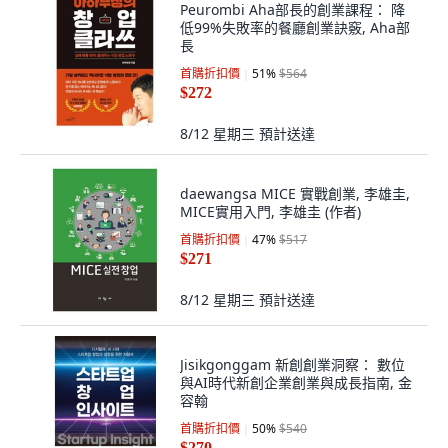
Peurombi Aha部長的創業課程： 降
低99%失敗率的餐廳創業訣竅, Aha部
長
首購折扣價
51
%
$564
$272
8/12 星期三
預計送達
daewangsa MICE 實戰創業, 李雄圭,
MICE實用入門, 李雄圭 (作者)
首購折扣價
47
%
$517
$271
8/12 星期三
預計送達
Jisikgonggam 新創創業洞察： 數位
與AI時代新創企業創業與成長指南, 金
容翰
首購折扣價
50
%
$540
$270