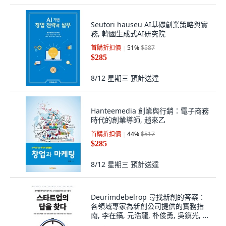
Seutori hauseu AI基礎創業策略與實
務, 韓國生成式AI研究院
首購折扣價
51
%
$587
$285
8/12 星期三
預計送達
Hanteemedia 創業與行銷：電子商務
時代的創業導師, 趙來乙
首購折扣價
44
%
$517
$285
8/12 星期三
預計送達
Deurimdebelrop 尋找新創的答案：
各領域專家為新創公司提供的實務指
南, 李在鎬, 元浩龍, 朴俊勇, 吳鎭光, 尹
永鎮, 黃在河, 崔淳圭, 李濟源, 閔志勳,