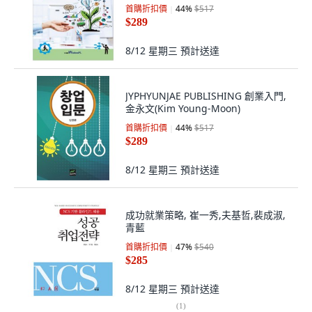
首購折扣價
44
%
$517
$289
8/12 星期三
預計送達
JYPHYUNJAE PUBLISHING 創業入門,
金永文(Kim Young-Moon)
首購折扣價
44
%
$517
$289
8/12 星期三
預計送達
成功就業策略, 崔一秀,夫基哲,裴成淑,
青藍
首購折扣價
47
%
$540
$285
8/12 星期三
預計送達
(
1
)