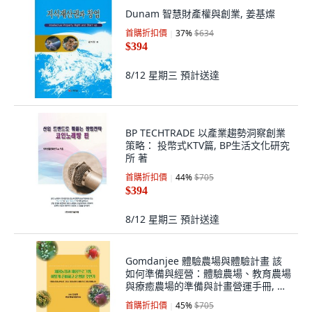
Dunam 智慧財產權與創業, 姜基燦
首購折扣價
37
%
$634
$394
8/12 星期三
預計送達
BP TECHTRADE 以產業趨勢洞察創業
策略： 投幣式KTV篇, BP生活文化研究
所 著
首購折扣價
44
%
$705
$394
8/12 星期三
預計送達
Gomdanjee 體驗農場與體驗計畫 該
如何準備與經營：體驗農場、教育農場
與療癒農場的準備與計畫營運手冊, 如
何籌備並經營體驗農場及體驗專案, 金
首購折扣價
45
%
$705
南敦 (股)教育農場發展所, 金南敦 教育