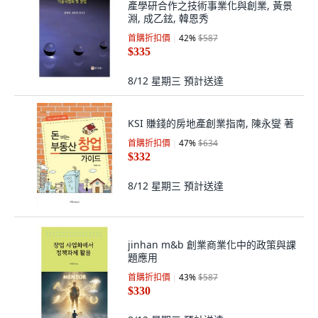
產學研合作之技術事業化與創業, 黃景
淵, 成乙鉉, 韓恩秀
首購折扣價
42
%
$587
$335
8/12 星期三
預計送達
KSI 賺錢的房地產創業指南, 陳永燮 著
首購折扣價
47
%
$634
$332
8/12 星期三
預計送達
jinhan m&b 創業商業化中的政策與課
題應用
首購折扣價
43
%
$587
$330