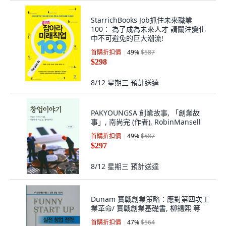
StarrichBooks Job抓住未來職業
100： 為了成為未來人才 請關注變化
中不可避免的巨大潮流!
首購折扣價
49
%
$587
$298
8/12 星期三
預計送達
PAKYOUNGSA 創業故事, 「創業故
事」, 南尚完 (作者), RobinMansell
首購折扣價
49
%
$587
$297
8/12 星期三
預計送達
Dunam 實戰創業策略：應對第四次工
業革命/ 實戰創業基礎書, 柳錫熙 等
首購折扣價
47
%
$564