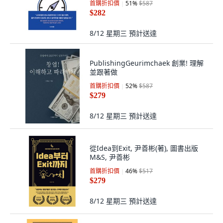
首購折扣價
51
%
$587
柳皓振, 閔承貞
$282
8/12 星期三
預計送達
PublishingGeurimchaek 創業! 理解
並跟著做
首購折扣價
52
%
$587
$279
8/12 星期三
預計送達
從Idea到Exit, 尹善彬(著), 圖書出版
M&S, 尹善彬
首購折扣價
46
%
$517
$279
8/12 星期三
預計送達