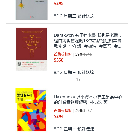
$295
8/12 星期三
預計送達
Darakwon 有了這本書 我也是老闆：
經由銷售驗證的13位糕點麵包創業實
務食譜, 李在燦, 金鎮浩, 金萬吾, 金昌
錫, 蘇洪武, 禹孝英, 柳承惠, 尹鍾贊, 李
首購折扣價
39
%
$916
光洙, 李淳基, 李鎭燮, 鄭官鎬, 鄭現采
$558
8/12 星期三
預計送達
(
8
)
Hakmunsa 以小資本小商工業為中心
的創業實務與經營, 朴英洙 著
首購折扣價
49
%
$587
$294
8/12 星期三
預計送達