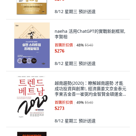
8/12 星期三
預計送達
naeha 活用ChatGPT的實戰新創框架,
李賢相
首購折扣價
48
%
$540
$276
8/12 星期三
預計送達
越南趨勢(2020)：瞭解越南趨勢 才能
成功投資與創業!, 經濟廣姜文京金泰元
李東吉金善一崔弼均金智賢金碩運金裕
鎬趙範坤崔智雄金燦榮李在國李潤永李
首購折扣價
49
%
$540
在成Ton Trong Nghia元一金一中梁承
$273
赫邊尚賢, Publishing Cham
8/12 星期三
預計送達