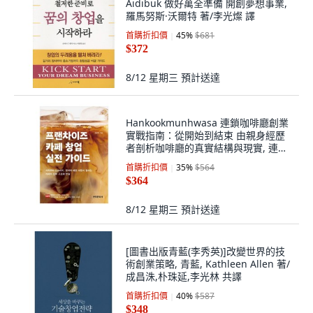
Aidibuk 做好萬全準備 開創夢想事業,
羅馬努斯·沃爾特 著/李光燦 譯
首購折扣價
45
%
$681
$372
8/12 星期三
預計送達
Hankookmunhwasa 連鎖咖啡廳創業
實戰指南：從開始到結束 由親身經歷
者剖析咖啡廳的真實結構與現實, 連鎖
咖啡廳創業實戰指南, 金圭鎭(著), 金圭
首購折扣價
35
%
$564
鎭
$364
8/12 星期三
預計送達
[圖書出版青藍(李秀英)]改變世界的技
術創業策略, 青藍, Kathleen Allen 著/
成昌洙,朴珠延,李光林 共譯
首購折扣價
40
%
$587
$348