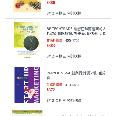
$386
農場發展中心 (作者)
8/12 星期三
預計送達
BP TECHTRADE 給想在越南經商的人
的越南資訊概論, 朴基赫, BP技術交易
首購折扣價
45
%
$705
$383
8/12 星期三
預計送達
PAKYOUNGSA 創業行銷 第2版, 崔貞
善
首購折扣價
41
%
$634
$372
8/12 星期三
預計送達