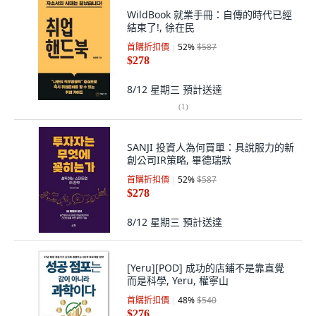
WildBook 就業手冊：自傳的時代已經
結束了!, 徐在民
首購折扣價
52
%
$587
$278
8/12 星期三
預計送達
(
1
)
SANJI 投資人為何買單：具說服力的新
創公司IR策略, 畢德瑞默
首購折扣價
52
%
$587
$278
8/12 星期三
預計送達
[Yeru][POD] 成功的店鋪不是靠直覺
而是科學, Yeru, 權寧山
首購折扣價
48
%
$540
$276