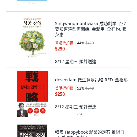
Singwangmunhwasa 成功創業 至少
要知道這些再開始, 金潤甲, 全在杓, 張
英惠
首購折扣價
44
%
$470
$259
8/12 星期三
預計送達
doseodam 做生意是策略 RED, 金裕珍
首購折扣價
52
%
$540
$258
8/12 星期三
預計送達
(
34
)
韓國 Happybook 就業的定石 推銷自