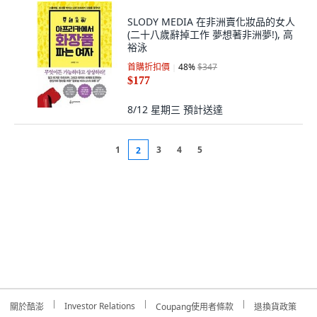
SLODY MEDIA 在非洲賣化妝品的女人
(二十八歲辭掉工作 夢想著非洲夢!), 高
裕泳
首購折扣價
48
%
$347
$177
8/12 星期三
預計送達
1
3
4
5
2
Investor Relations
關於酷澎
Coupang使用者條款
退換貨政策