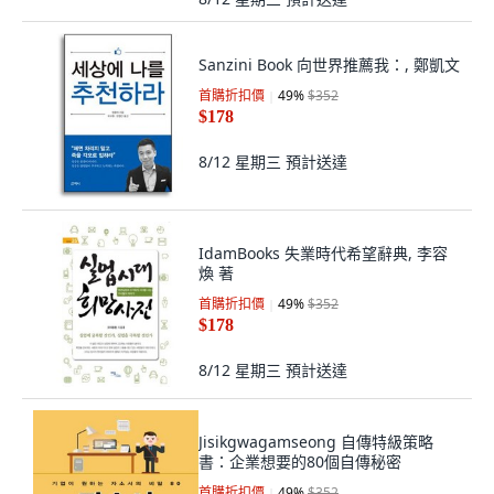
Sanzini Book 向世界推薦我：, 鄭凱文
首購折扣價
49
%
$352
$178
8/12 星期三
預計送達
IdamBooks 失業時代希望辭典, 李容
煥 著
首購折扣價
49
%
$352
$178
8/12 星期三
預計送達
Jisikgwagamseong 自傳特級策略
書：企業想要的80個自傳秘密
首購折扣價
49
%
$352