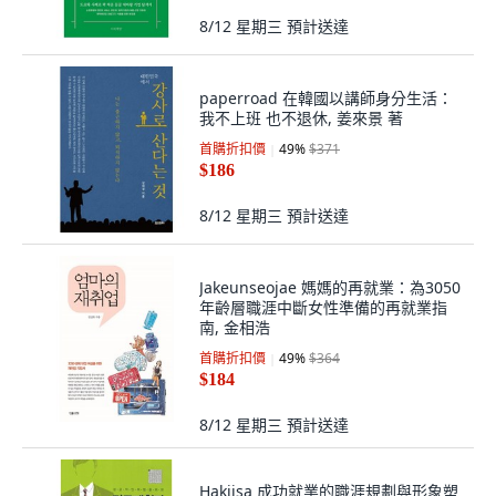
8/12 星期三
預計送達
paperroad 在韓國以講師身分生活：
我不上班 也不退休, 姜來景 著
首購折扣價
49
%
$371
$186
8/12 星期三
預計送達
Jakeunseojae 媽媽的再就業：為3050
年齡層職涯中斷女性準備的再就業指
南, 金相浩
首購折扣價
49
%
$364
$184
8/12 星期三
預計送達
Hakjisa 成功就業的職涯規劃與形象塑