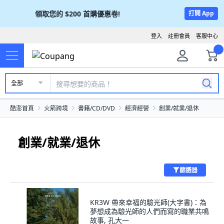
領取您的
$200
首購優惠卷!
打開 App
登入
註冊會員
客服中心
全部
酷澎首頁
火箭跨境
書籍/CD/DVD
經濟經營
創業/就業/退休
創業/就業/退休
篩選器
KR3W 帶來幸福的驗光師(大字書)：為
夢想成為驗光師的人們而寫的職業共鳴
故事, 孔大一