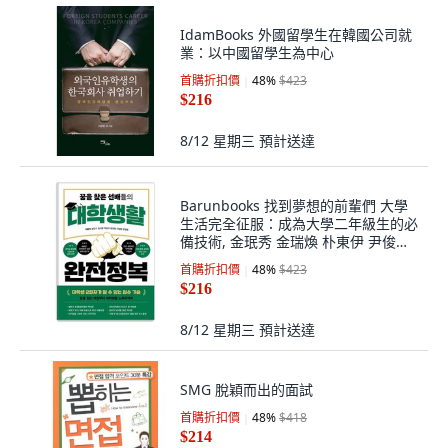
IdamBooks 外國留學生在韓國公司就
業：以中國留學生為中心
首購折扣價
48
%
$423
$216
8/12 星期三
預計送達
Barunbooks 找到夢想的前輩們 大學
生活完全征服：成為大學二年級生的必
備技術, 金珉秀 金瑞煥 朴東伊 尹俊弼
李星煥 朱光鎬
首購折扣價
48
%
$423
$216
8/12 星期三
預計送達
SMG 脫穎而出的面試
首購折扣價
48
%
$418
$214