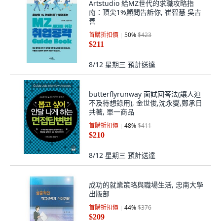
Artstudio 給MZ世代的求職攻略指
南：頂尖1%顧問告訴你, 崔智慧 吳吉
善
首購折扣價
50
%
$423
$211
8/12 星期三
預計送達
butterflyrunway 面試回答法(讓人迫
不及待想錄用), 金世俊,沈永燮,鄭承日
共著, 單一商品
首購折扣價
48
%
$411
$210
8/12 星期三
預計送達
成功的就業策略與職場生活, 忠南大學
出版部
首購折扣價
44
%
$376
$209