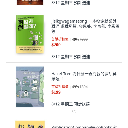
8/12 星期三
預計送達
Jisikgwagamseong 一本搞定就業與
職涯 求職勝算, 金恩美, 李京善, 李彩恩
等
首購折扣價
49
%
$399
$200
8/12 星期三
預計送達
Hazel Tree 為什麼一直問我的夢?, 吳
承泫, 1
首購折扣價
49
%
$394
$199
8/12 星期三
預計送達
(
2
)
PublicationCompanyJiwooBooks 就