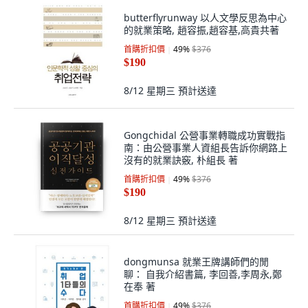
butterflyrunway 以人文學反思為中心
的就業策略, 趙容振,趙容基,高貴共著
首購折扣價
49
%
$376
$190
8/12 星期三
預計送達
Gongchidal 公營事業轉職成功實戰指
南：由公營事業人資組長告訴你網路上
沒有的就業訣竅, 朴組長 著
首購折扣價
49
%
$376
$190
8/12 星期三
預計送達
dongmunsa 就業王牌講師們的閒
聊： 自我介紹書篇, 李回善,李周永,鄭
在奉 著
首購折扣價
49
%
$376