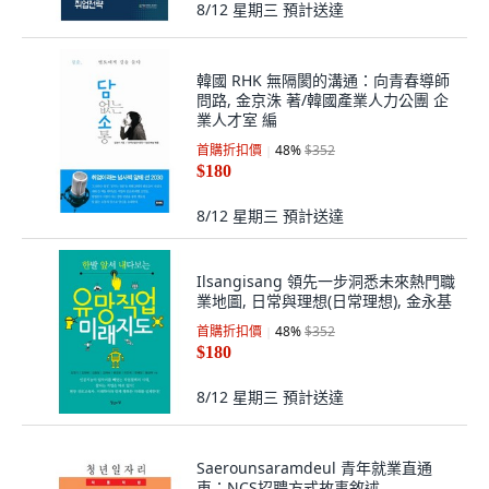
8/12 星期三
預計送達
韓國 RHK 無隔閡的溝通：向青春導師
問路, 金京洙 著/韓國產業人力公團 企
業人才室 編
首購折扣價
48
%
$352
$180
8/12 星期三
預計送達
Ilsangisang 領先一步洞悉未來熱門職
業地圖, 日常與理想(日常理想), 金永基
首購折扣價
48
%
$352
$180
8/12 星期三
預計送達
Saerounsaramdeul 青年就業直通
車：NCS招聘方式故事敘述