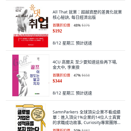
All That 就業：超越資歷的差異化就業
核心秘訣, 每日經濟出版
首購折扣價
48
%
$376
$192
8/12 星期三
預計送達
4CU 高爾夫 至少要知道這些再下場,
金大中, 李東揆
首購折扣價
47
%
$658
$344
8/12 星期三
預計送達
SamnParkers 全球頂尖企業不看成績
單：進入頂尖1%企業的14位人士真實
的求職成功故事, Curiosity專案團隊
著
首購折扣價
50
%
$387