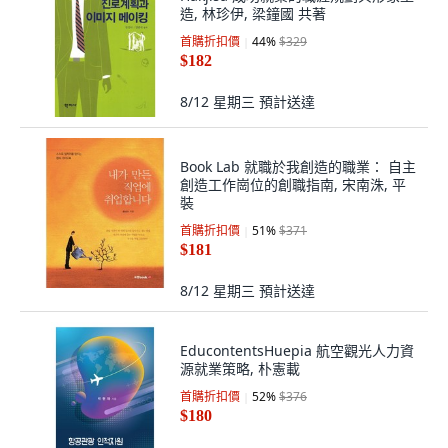
造, 林珍伊, 梁鐘國 共著
首購折扣價
44
%
$329
$182
8/12 星期三
預計送達
Book Lab 就職於我創造的職業： 自主
創造工作崗位的創職指南, 宋南洙, 平
裝
首購折扣價
51
%
$371
$181
8/12 星期三
預計送達
EducontentsHuepia 航空觀光人力資
源就業策略, 朴憲載
首購折扣價
52
%
$376
$180