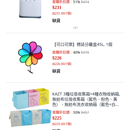
首購折扣價
51
%
$474
$231
(
$231.00/1個
)
缺貨
(
4
)
【可口可樂】標誌分離盒45L, 1個
首購折扣價
40
%
$378
$226
(
$226.00/1個
)
缺貨
KAZT 3種垃圾收集箱+4種衣物收納箱,
無紡布垃圾收集箱（藍色、粉色、黃
色）、無紡布洗衣收納箱（藍色+白
色）, 1套
首購折扣價
50
%
$457
$225
(
$225.00/1個
)