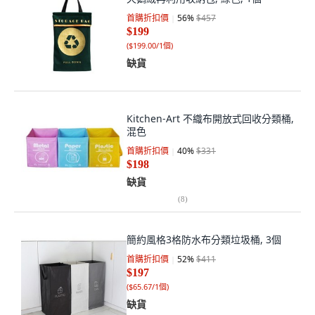
首購折扣價
56
%
$457
$199
(
$199.00/1個
)
缺貨
Kitchen-Art 不織布開放式回收分類桶,
混色
首購折扣價
40
%
$331
$198
缺貨
(
8
)
簡約風格3格防水布分類垃圾桶, 3個
首購折扣價
52
%
$411
$197
(
$65.67/1個
)
缺貨