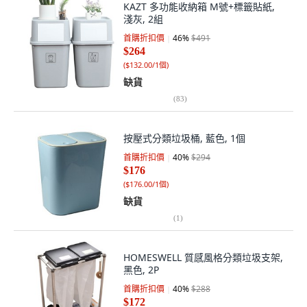
KAZT 多功能收納箱 M號+標籤貼紙,
淺灰, 2組
首購折扣價
46
%
$491
$264
(
$132.00/1個
)
缺貨
(
83
)
按壓式分類垃圾桶, 藍色, 1個
首購折扣價
40
%
$294
$176
(
$176.00/1個
)
缺貨
(
1
)
HOMESWELL 質感風格分類垃圾支架,
黑色, 2P
首購折扣價
40
%
$288
$172