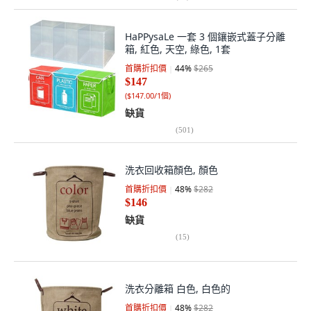
HaPPysaLe 一套 3 個鑲嵌式蓋子分離
箱, 紅色, 天空, 綠色, 1套
首購折扣價
44
%
$265
$147
(
$147.00/1個
)
缺貨
(
501
)
洗衣回收箱顏色, 顏色
首購折扣價
48
%
$282
$146
缺貨
(
15
)
洗衣分離箱 白色, 白色的
首購折扣價
48
%
$282