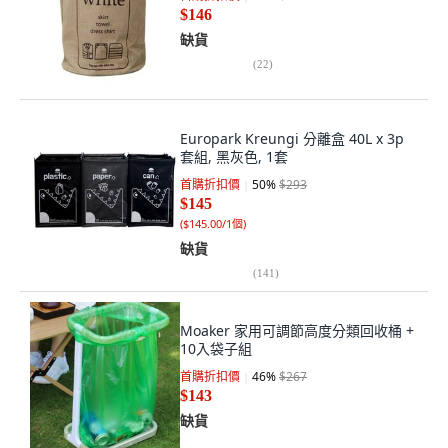
$146
缺貨
(
22
)
Europark Kreungi 分離盒 40L x 3p
套組, 黑灰色, 1套
首購折扣價
50
%
$293
$145
(
$145.00/1個
)
缺貨
(
141
)
Moaker 家用可調節高度分類回收桶 +
10入袋子組
首購折扣價
46
%
$267
$143
缺貨