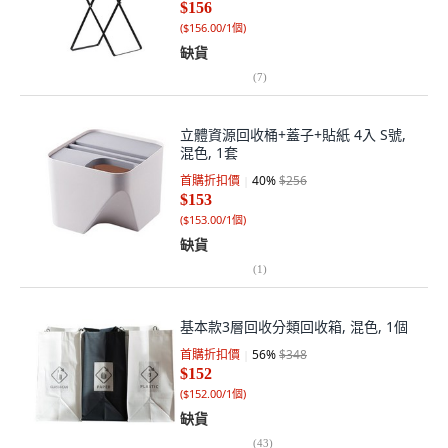
$156
(
$156.00/1個
)
缺貨
(
7
)
立體資源回收桶+蓋子+貼紙 4入 S號,
混色, 1套
首購折扣價
40
%
$256
$153
(
$153.00/1個
)
缺貨
(
1
)
基本款3層回收分類回收箱, 混色, 1個
首購折扣價
56
%
$348
$152
(
$152.00/1個
)
缺貨
(
43
)