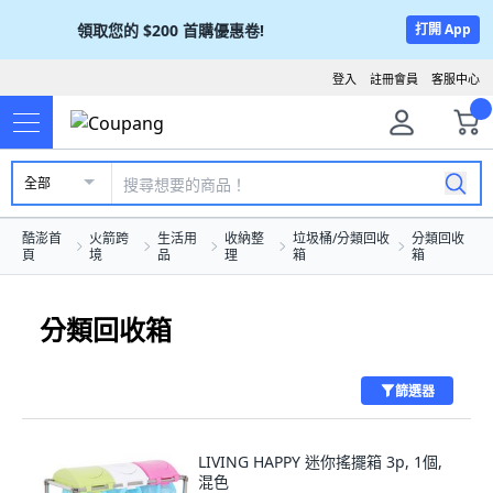
領取您的
$200
首購優惠卷!
打開 App
登入
註冊會員
客服中心
全部
酷澎首
火箭跨
生活用
收納整
垃圾桶/分類回收
分類回收
頁
境
品
理
箱
箱
分類回收箱
篩選器
LIVING HAPPY 迷你搖擺箱 3p, 1個,
混色