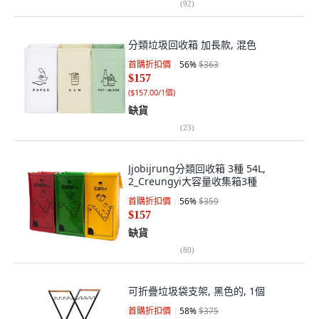
(
92
)
分類垃圾回收箱 加長款, 混色
首購折扣價
56
%
$363
$157
(
$157.00/1個
)
缺貨
(
23
)
Jjobijrung分類回收箱 3種 54L,
2_Creungyi大容量收集箱3種
首購折扣價
56
%
$359
$157
缺貨
(
80
)
可折疊垃圾袋支架, 黑色的, 1個
首購折扣價
58
%
$375