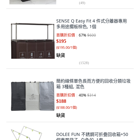
(
49
)
SENSE Q Easy Fit 4 件式分離器專用
多用途擱板棕色, 1個
首購折扣價
67
%
$600
$195
(
$195.00/1個
)
缺貨
(
1528
)
簡約線條單色長而方便的回收分類垃圾
箱 3種組, 混色
首購折扣價
40
%
$314
$188
(
$188.00/1個
)
缺貨
DOLEE FUN 不銹鋼可折疊回收箱+50
個專屬袋子, 白色的, 1套