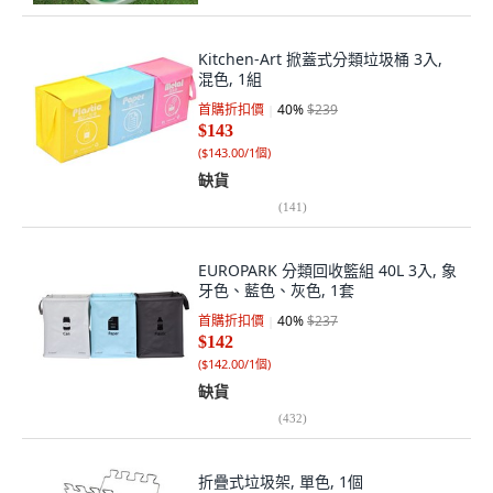
Kitchen-Art 掀蓋式分類垃圾桶 3入,
混色, 1組
首購折扣價
40
%
$239
$143
(
$143.00/1個
)
缺貨
(
141
)
EUROPARK 分類回收籃組 40L 3入, 象
牙色、藍色、灰色, 1套
首購折扣價
40
%
$237
$142
(
$142.00/1個
)
缺貨
(
432
)
折疊式垃圾架, 單色, 1個