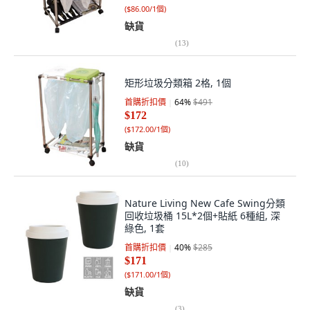
(
$86.00/1個
)
缺貨
(
13
)
矩形垃圾分類箱 2格, 1個
首購折扣價
64
%
$491
$172
(
$172.00/1個
)
缺貨
(
10
)
Nature Living New Cafe Swing分類
回收垃圾桶 15L*2個+貼紙 6種組, 深
綠色, 1套
首購折扣價
40
%
$285
$171
(
$171.00/1個
)
缺貨
(
3
)