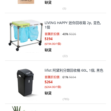
缺貨
(
1
)
LIVING HAPPY 迷你回收箱 2p, 混色,
1個
首購折扣價
40
%
$326
$194
(
$194.00/1個
)
缺貨
(
22
)
lifist 阿黛利分類回收桶 60L, 1個, 黑色
首購折扣價
61
%
$694
$264
(
$264.00/1個
)
缺貨
(
705
)