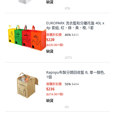
缺貨
(
25
)
EUROPARK 洗衣籃和分離托盤 40L x
4p 套組, 紅、綠、黃、橙, 1套
首購折扣價
46
%
$411
$220
(
$220.00/1個
)
缺貨
(
217
)
Rapoyu布製分類回收籃 B, 單一顏色,
1個
首購折扣價
56
%
$494
$216
(
$216.00/1個
)
缺貨
(
2
)