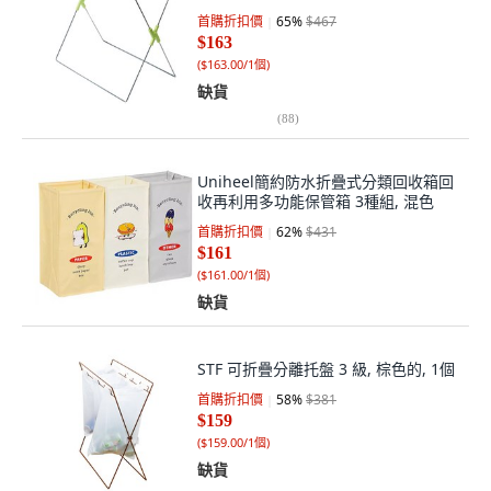
首購折扣價
65
%
$467
$163
(
$163.00/1個
)
缺貨
(
88
)
Uniheel簡約防水折疊式分類回收箱回
收再利用多功能保管箱 3種組, 混色
首購折扣價
62
%
$431
$161
(
$161.00/1個
)
缺貨
STF 可折疊分離托盤 3 級, 棕色的, 1個
首購折扣價
58
%
$381
$159
(
$159.00/1個
)
缺貨