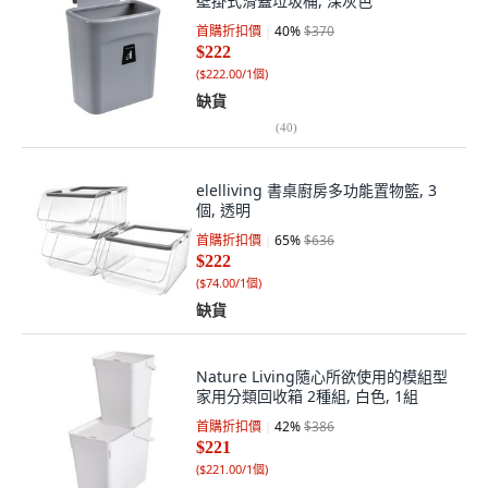
壁掛式滑蓋垃圾桶, 深灰色
首購折扣價
40
%
$370
$222
(
$222.00/1個
)
缺貨
(
40
)
elelliving 書桌廚房多功能置物籃, 3
個, 透明
首購折扣價
65
%
$636
$222
(
$74.00/1個
)
缺貨
Nature Living隨心所欲使用的模組型
家用分類回收箱 2種組, 白色, 1組
首購折扣價
42
%
$386
$221
(
$221.00/1個
)