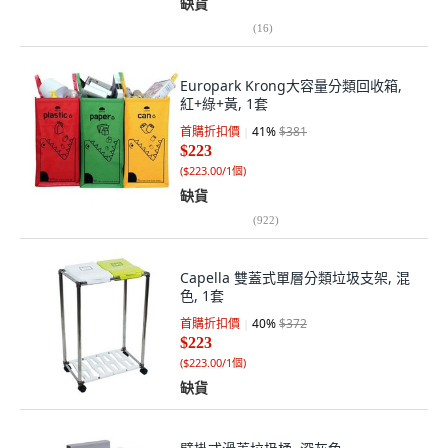
缺貨
(
16
)
Europark Krong大容量分類回收箱,
紅+綠+黃, 1套
首購折扣價
41
%
$381
$223
(
$223.00/1個
)
缺貨
(
922
)
Capella 雙蓋式單層分類垃圾支架, 混
色, 1套
首購折扣價
40
%
$372
$223
(
$223.00/1個
)
缺貨