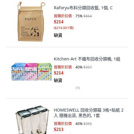
Raforyu布料分類回收籃, 1個, C
首購折扣價
75
%
$864
$214
(
$214.00/1個
)
缺貨
Kitchen-Art 不織布回收分類桶, 1組
首購折扣價
40
%
$357
$214
缺貨
(
4
)
HOMESWELL 回收分類箱 3格+貼紙 2
入 隨機出貨, 黑色的, 1套
首購折扣價
40
%
$355
$213