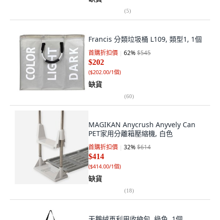
(
5
)
Francis 分類垃圾桶 L109, 類型1, 1個
首購折扣價
62
%
$545
$202
(
$202.00/1個
)
缺貨
(
60
)
MAGIKAN Anycrush Anyvely Can
PET家用分離箱壓縮機, 白色
首購折扣價
32
%
$614
$414
(
$414.00/1個
)
缺貨
(
18
)
天鵝絨再利用收納包, 綠色, 1個