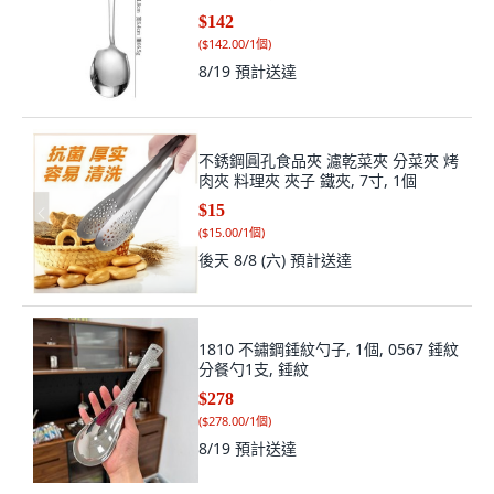
$142
(
$142.00/1個
)
8/19
預計送達
不銹鋼圓孔食品夾 濾乾菜夾 分菜夾 烤
肉夾 料理夾 夾子 鐵夾, 7寸, 1個
$15
(
$15.00/1個
)
後天 8/8 (六)
預計送達
1810 不鏽鋼錘紋勺子, 1個, 0567 錘紋
分餐勺1支, 錘紋
$278
(
$278.00/1個
)
8/19
預計送達