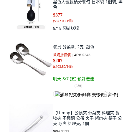
黑色大號長柄分餐勺-日本製-1個裝, 黑
色
$377
(
$377.00/1個
)
8/18
預計送達
餐具 分菜匙, 2支, 銀色
首購折扣價
40
%
$346
$207
(
$103.50/1個
)
明天 8/7 (五)
預計送達
(
930
)
满 $1,500 再省 $75 (王道卡)
【U-mop】公筷夾 分菜夾 料理夾 食
物夾 不鏽鋼 公筷 夾子 烤肉夾 筷子 公
夾 冰夾 料理夾, 1個
50
%
$138