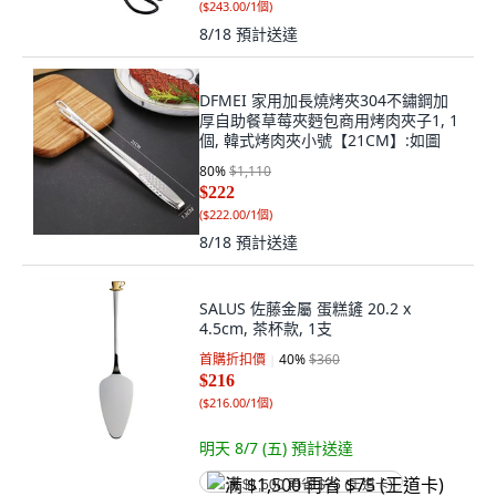
(
$243.00/1個
)
8/18
預計送達
DFMEI 家用加長燒烤夾304不鏽鋼加
厚自助餐草莓夾麪包商用烤肉夾子1, 1
個, 韓式烤肉夾小號【21CM】:如圖
80
%
$1,110
$222
(
$222.00/1個
)
8/18
預計送達
SALUS 佐藤金屬 蛋糕鏟 20.2 x
4.5cm, 茶杯款, 1支
首購折扣價
40
%
$360
$216
(
$216.00/1個
)
明天 8/7 (五)
預計送達
满 $1,500 再省 $75 (王道卡)