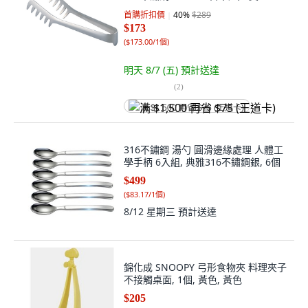
首購折扣價
40
%
$289
$173
(
$173.00/1個
)
明天 8/7 (五)
預計送達
(
2
)
满 $1,500 再省 $75 (王道卡)
316不鏽鋼 湯勺 圓滑邊緣處理 人體工
學手柄 6入組, 典雅316不鏽鋼銀, 6個
$499
(
$83.17/1個
)
8/12 星期三
預計送達
錦化成 SNOOPY 弓形食物夾 料理夾子
不接觸桌面, 1個, 黃色, 黃色
$205