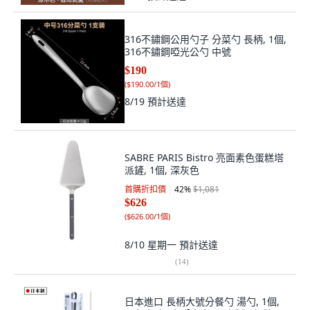
316不鏽鋼公用勺子 分菜勺 長柄, 1個,
316不鏽鋼啞光公勺 中號
$190
(
$190.00/1個
)
8/19
預計送達
SABRE PARIS Bistro 亮面素色蛋糕塔
派鏟, 1個, 深灰色
首購折扣價
42
%
$1,081
$626
(
$626.00/1個
)
8/10 星期一
預計送達
(
14
)
日本進口 長柄大號分餐勺 湯勺, 1個,