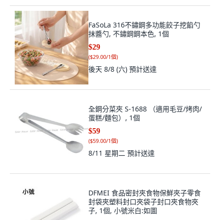
FaSoLa 316不鏽鋼多功能餃子挖餡勺
抹醬勺, 不鏽鋼鋼本色, 1個
$29
(
$29.00/1個
)
後天 8/8 (六)
預計送達
全鋼分菜夾 S-1688 （適用毛豆/烤肉/
蛋糕/麵包）, 1個
$59
(
$59.00/1個
)
8/11 星期二
預計送達
DFMEI 食品密封夾食物保鮮夾子零食
封袋夾塑料封口夾袋子封口夾食物夾
子, 1個, 小號米白:如圖