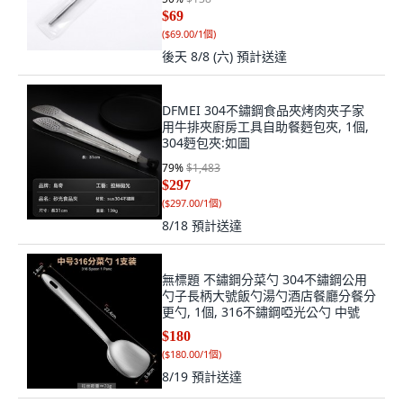
$69
(
$69.00/1個
)
後天 8/8 (六)
預計送達
DFMEI 304不鏽鋼食品夾烤肉夾子家
用牛排夾廚房工具自助餐麪包夾, 1個,
304麪包夾:如圖
79
%
$1,483
$297
(
$297.00/1個
)
8/18
預計送達
無標題 不鏽鋼分菜勺 304不鏽鋼公用
勺子長柄大號飯勺湯勺酒店餐廳分餐分
更勺, 1個, 316不鏽鋼啞光公勺 中號
$180
(
$180.00/1個
)
8/19
預計送達