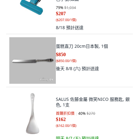
79
%
$1,034
$207
(
$207.00/1個
)
8/18
預計送達
蛋糕直刀 20cm日本製, 1個
$850
(
$850.00/1個
)
後天 8/8 (六)
預計送達
SALUS 佐藤金屬 微笑NICO 服務匙, 銀
色, 1支
首購折扣價
40
%
$270
$162
(
$162.00/1個
)
明天 8/7 (五)
預計送達