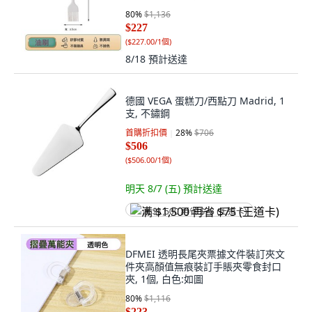
80
%
$1,136
$227
(
$227.00/1個
)
8/18
預計送達
德國 VEGA 蛋糕刀/西點刀 Madrid, 1
支, 不鏽鋼
首購折扣價
28
%
$706
$506
(
$506.00/1個
)
明天 8/7 (五)
預計送達
满 $1,500 再省 $75 (王道卡)
DFMEI 透明長尾夾票據文件裝訂夾文
件夾高顏值無痕裝訂手賬夾零食封口
夾, 1個, 白色:如圖
80
%
$1,116
$223