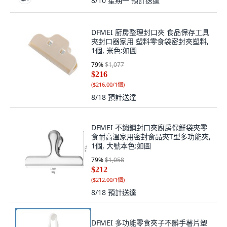
8/10 星期一
預計送達
DFMEI 廚房整理封口夾 食品保存工具
夾封口器家用 塑料零食袋密封夾塑料,
1個, 米色:如圖
79
%
$1,077
$216
(
$216.00/1個
)
8/18
預計送達
DFMEI 不鏽鋼封口夾廚房保鮮袋夾零
食耐高溫家用密封食品夾T型多功能夾,
1個, 大號本色:如圖
79
%
$1,058
$212
(
$212.00/1個
)
8/18
預計送達
DFMEI 多功能零食夾子不髒手薯片塑