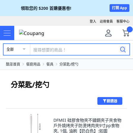
領取您的
$200
首購優惠卷!
打開 App
登入
註冊會員
客服中心
全部
酷澎首頁
餐廚用品
餐具
分菜匙/挖勺
分菜匙/挖勺
篩選器
DFMEI 硅膠食物夾不鏽鋼夾子夾食物
戶外燒烤夾子防燙烤肉夾9寸pp食物
夾, 1個, 油刷【奶白色】:如圖