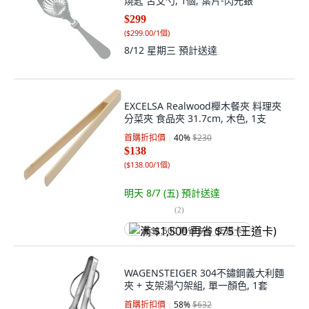
燒匙 苦艾勺, 1個, 葉片-閃光銀
$299
(
$299.00/1個
)
8/12 星期三
預計送達
EXCELSA Realwood櫸木餐夾 料理夾
分菜夾 食品夾 31.7cm, 木色, 1支
首購折扣價
40
%
$230
$138
(
$138.00/1個
)
明天 8/7 (五)
預計送達
(
2
)
满 $1,500 再省 $75 (王道卡)
WAGENSTEIGER 304不鏽鋼義大利麵
夾 + 支架湯勺架組, 單一顏色, 1套
首購折扣價
58
%
$632