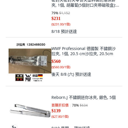
夾, 1個, 胡蘿蔔(5個封口夾帶磁吸盒):
如圖
79
%
$1,152
$231
(
$231.00/1個
)
8/18
預計送達
WMF Professional 德國製 不鏽鋼沙
拉夾, 1個, 20.5 cm沙拉夾, 20.5cm
$560
(
$560.00/1個
)
後天 8/8 (六)
預計送達
Reborn.J 不鏽鋼迷你冰夾, 銀色, 5個
首購折扣價
78
%
$634
$139
(
$27.80/1個
)