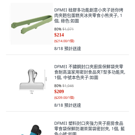
DFMEI 硅膠多功能創意小夾子迷你烤
肉夾麪包蛋糕夾冰夾零食小熊夾子, 1
個, 綠色:如圖
80
%
$1,071
$214
(
$214.00/1個
)
8/18
預計送達
DFMEI 不鏽鋼封口夾廚房保鮮袋夾零
食耐高溫家用密封食品夾T型多功能夾,
1個, 中號本色夾子:如圖
80
%
$1,046
$209
(
$209.00/1個
)
8/18
預計送達
DFMEI 塑料封口夾強力夾子廚房食品
零食袋保鮮防潮茶葉袋密封夾, 1個, 藍
色小號:如圖