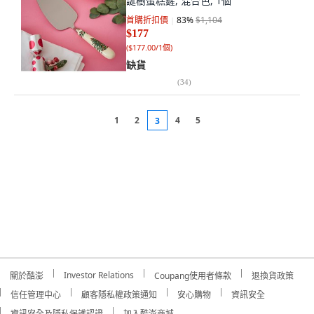
誕樹蛋糕鏟, 混合色, 1個
首購折扣價
83
%
$1,104
$177
(
$177.00/1個
)
缺貨
(
34
)
1
2
4
5
3
Investor Relations
關於酷澎
Coupang使用者條款
退換貨政策
信任管理中心
顧客隱私權政策通知
安心購物
資訊安全
資訊安全及隱私保護認證
加入酷澎商城