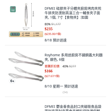
DFMEI 硅膠夾子分體夾廚房烤肉夾煎
牛排夾防燙耐高溫三合一輔食夾子面
夾, 1個, 7寸【食物夾】:如圖
80
%
$1,177
$235
(
$235.00/1個
)
8/18
預計送達
Royhome 多用途廚房不鏽鋼義大利麵
夾, 銀色, 6個
首購折扣價
40
%
$277
$166
(
$27.67/1個
)
8/10 星期一
預計送達
(
54
)
DFMEI 鬱金香食品封口夾磁吸食品袋
密封夾密封夾零食夾塑料袋防潮保鮮