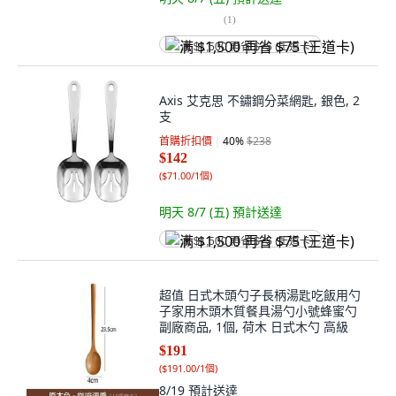
(
1
)
满 $1,500 再省 $75 (王道卡)
Axis 艾克思 不鏽鋼分菜網匙, 銀色, 2
支
首購折扣價
40
%
$238
$142
(
$71.00/1個
)
明天 8/7 (五)
預計送達
满 $1,500 再省 $75 (王道卡)
超值 日式木頭勺子長柄湯匙吃飯用勺
子家用木頭木質餐具湯勺小號蜂蜜勺
副廠商品, 1個, 荷木 日式木勺 高級
$191
(
$191.00/1個
)
8/19
預計送達