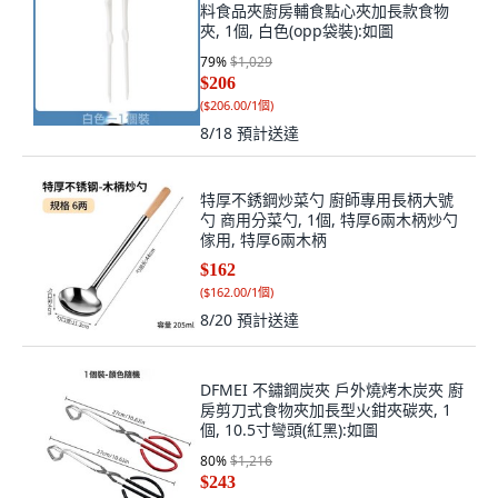
料食品夾廚房輔食點心夾加長款食物
夾, 1個, 白色(opp袋裝):如圖
79
%
$1,029
$206
(
$206.00/1個
)
8/18
預計送達
特厚不銹鋼炒菜勺 廚師專用長柄大號
勺 商用分菜勺, 1個, 特厚6兩木柄炒勺
傢用, 特厚6兩木柄
$162
(
$162.00/1個
)
8/20
預計送達
DFMEI 不鏽鋼炭夾 戶外燒烤木炭夾 廚
房剪刀式食物夾加長型火鉗夾碳夾, 1
個, 10.5寸彎頭(紅黑):如圖
80
%
$1,216
$243