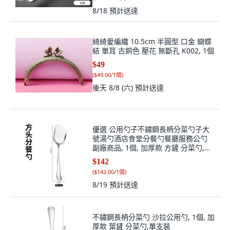
8/18
預計送達
綺綺愛編織 10.5cm 半圓型 口金 蝴蝶
結 單耳 古銅色 壓花 無斷孔 K002, 1個
$49
(
$49.00/1個
)
後天 8/8 (六)
預計送達
優選 公用勺子不鏽鋼長柄分菜勺子大
號湯勺酒店食堂分餐勺餐廳服務公勺
副廠商品, 1個, 加厚款 方鏟 分菜勺,單
支裝
$142
(
$142.00/1個
)
8/19
預計送達
不鏽鋼長柄分菜勺 沙拉公用勺, 1個, 加
厚款 葉鏟 分菜勺,單支裝