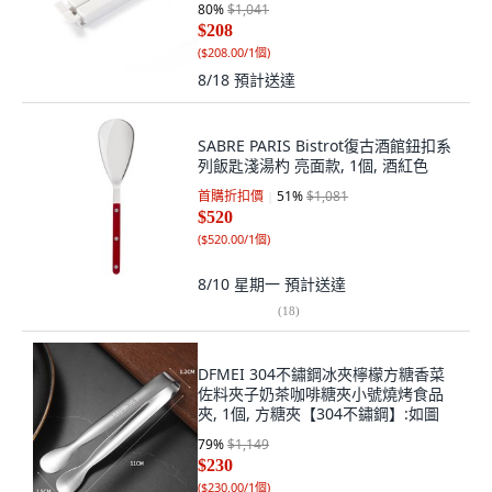
80
%
$1,041
$208
(
$208.00/1個
)
8/18
預計送達
SABRE PARIS Bistrot復古酒館鈕扣系
列飯匙淺湯杓 亮面款, 1個, 酒紅色
首購折扣價
51
%
$1,081
$520
(
$520.00/1個
)
8/10 星期一
預計送達
(
18
)
DFMEI 304不鏽鋼冰夾檸檬方糖香菜
佐料夾子奶茶咖啡糖夾小號燒烤食品
夾, 1個, 方糖夾【304不鏽鋼】:如圖
79
%
$1,149
$230
(
$230.00/1個
)