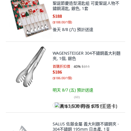
聖誕節慶造型湯匙組 可愛聖誕人物不
鏽鋼湯匙, 銀色, 1套
$188
(
$188.00/1個
)
後天 8/8 (六)
預計送達
WAGENSTEIGER 304不鏽鋼義大利麵
夾, 1個, 銀色
首購折扣價
40
%
$311
$186
(
$186.00/1個
)
明天 8/7 (五)
預計送達
(
60
)
满 $1,500 再省 $75 (王道卡)
SALUS 佐藤金屬 義大利麵不鏽鋼夾 -
304不鏽鋼 195mm 日本產, 1支