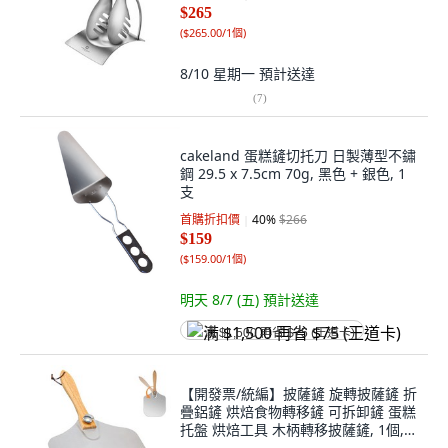
$265
(
$265.00/1個
)
8/10 星期一
預計送達
(
7
)
cakeland 蛋糕鏟切托刀 日製薄型不鏽
鋼 29.5 x 7.5cm 70g, 黑色 + 銀色, 1
支
首購折扣價
40
%
$266
$159
(
$159.00/1個
)
明天 8/7 (五)
預計送達
满 $1,500 再省 $75 (王道卡)
【開發票/統編】披薩鏟 旋轉披薩鏟 折
疊鋁鏟 烘焙食物轉移鏟 可拆卸鏟 蛋糕
托盤 烘焙工具 木柄轉移披薩鏟, 1個,
折疊披薩鏟（精美盒裝）