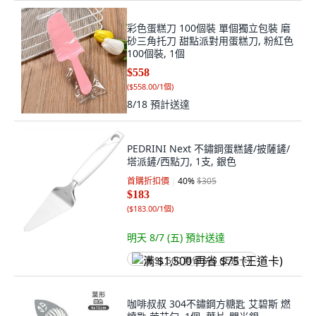
彩色蛋糕刀 100個裝 單個獨立包裝 磨
砂三角托刀 甜點派對用蛋糕刀, 粉紅色
100個裝, 1個
$558
(
$558.00/1個
)
8/18
預計送達
PEDRINI Next 不鏽鋼蛋糕鏟/披薩鏟/
塔派鏟/西點刀, 1支, 銀色
首購折扣價
40
%
$305
$183
(
$183.00/1個
)
明天 8/7 (五)
預計送達
满 $1,500 再省 $75 (王道卡)
咖啡叔叔 304不鏽鋼方糖匙 艾碧斯 燃