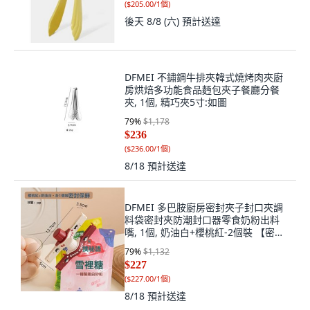
(
$205.00/1個
)
後天 8/8 (六)
預計送達
DFMEI 不鏽鋼牛排夾韓式燒烤肉夾廚
房烘焙多功能食品麪包夾子餐廳分餐
夾, 1個, 精巧夾5寸:如圖
79
%
$1,178
$236
(
$236.00/1個
)
8/18
預計送達
DFMEI 多巴胺廚房密封夾子封口夾調
料袋密封夾防潮封口器零食奶粉出料
嘴, 1個, 奶油白+櫻桃紅-2個裝 【密封
防潮丨出料順暢】:如圖
79
%
$1,132
$227
(
$227.00/1個
)
8/18
預計送達