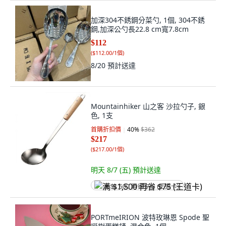
加深304不銹鋼分菜勺, 1個, 304不銹
鋼,加深公勺長22.8 cm寬7.8cm
$112
(
$112.00/1個
)
8/20
預計送達
Mountainhiker 山之客 沙拉勺子, 銀
色, 1支
首購折扣價
40
%
$362
$217
(
$217.00/1個
)
明天 8/7 (五)
預計送達
满 $1,500 再省 $75 (王道卡)
PORTmeIRION 波特玫琳恩 Spode 聖