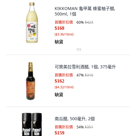
KIKKOMAN 龜甲萬 蜂蜜柚子醋,
500ml, 1個
首購折扣價
60
%
$423
$168
(
$3.36/10ml
)
缺貨
(
1
)
可樂美拉雪利酒醋, 1個, 375毫升
首購折扣價
47
%
$310
$162
(
$4.32/10ml
)
缺貨
南瓜醋, 500毫升, 2個
首購折扣價
54
%
$351
$159