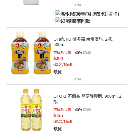
(
28
)
满 $1,500 再省 $75 (王道卡)
$3 酷澎幣回饋
OTafUKU 御多福 南蠻漬醋, 2瓶,
500ml
首購折扣價
40
%
$340
$204
(
$2.04/10ml
)
缺貨
(
26
)
OTOKI 不倒翁 簡便醃製醋, 900ml, 2
瓶
首購折扣價
40
%
$209
$125
(
$0.70/10ml
)
缺貨