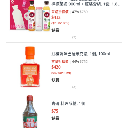
檸檬萊姆 900ml + 瓶裝套組, 1套, 1.8L
首購折扣價
47
%
$789
$413
(
$2.30/10ml
)
缺貨
(
3
)
紅橙調味巴薩米克醋, 1個, 100ml
首購折扣價
44
%
$752
$420
(
$42.00/10ml
)
缺貨
(
3
)
青磅 料理醋精, 1個
$75
缺貨