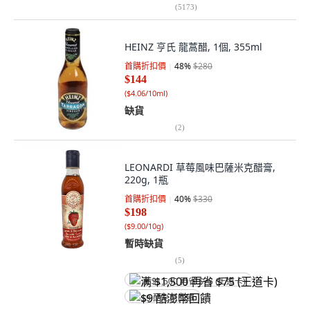
(
5173
)
HEINZ 亨氏 龍蒿醋, 1個, 355ml
首購折扣價
48
%
$280
$144
(
$4.06/10ml
)
缺貨
(
2
)
LEONARDI 草莓風味巴薩米克醋膏,
220g, 1瓶
首購折扣價
40
%
$330
$198
(
$9.00/10g
)
暫時缺貨
(
5
)
满 $1,500 再省 $75 (王道卡)
$9 酷澎幣回饋