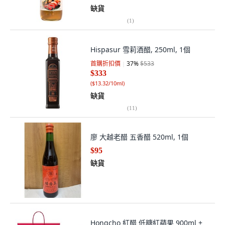
缺貨
(
1
)
Hispasur 雪莉酒醋, 250ml, 1個
首購折扣價
37
%
$533
$333
(
$13.32/10ml
)
缺貨
(
11
)
廖 大越老醋 五香醋 520ml, 1個
$95
缺貨
Hongcho 紅醋 低糖紅蘋果 900ml +