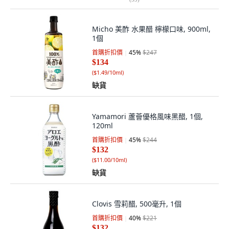
Micho 美酢 水果醋 檸檬口味, 900ml,
1個
首購折扣價
45
%
$247
$134
(
$1.49/10ml
)
缺貨
Yamamori 蘆薈優格風味黑醋, 1個,
120ml
首購折扣價
45
%
$244
$132
(
$11.00/10ml
)
缺貨
Clovis 雪莉醋, 500毫升, 1個
首購折扣價
40
%
$221
$132