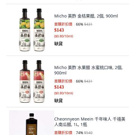
Micho 美酢 金桔果醋, 2個, 900ml
首購折扣價
66
%
$431
$143
(
$0.80/10ml
)
缺貨
Micho 美酢 水果醋 水蜜桃口味, 2個,
900ml
首購折扣價
66
%
$431
$143
(
$0.80/10ml
)
缺貨
Cheonnyeon Meein 千年味人 千禧美
人南瓜醋, 1L, 1瓶
首購折扣價
74
%
$540