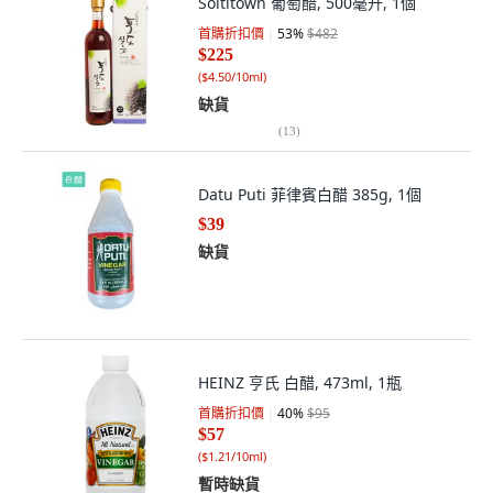
Soltitown 葡萄醋, 500毫升, 1個
首購折扣價
53
%
$482
$225
(
$4.50/10ml
)
缺貨
(
13
)
Datu Puti 菲律賓白醋 385g, 1個
$39
缺貨
HEINZ 亨氏 白醋, 473ml, 1瓶
首購折扣價
40
%
$95
$57
(
$1.21/10ml
)
暫時缺貨