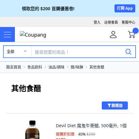
領取您的
$200
首購優惠卷!
打開 App
登入
註冊會員
客服中心
全部
酷澎首頁
食品飲料
油品/調味
醋/味醂
其他食醋
其他食醋
篩選器
Devil Diet 魔鬼牛蒡醋, 500毫升, 1個
首購折扣價
40
%
$299