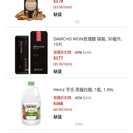
$179
(
$3.58/10ml
)
缺貨
(
2
)
DAMCHO WON玫瑰醋 袋裝, 30毫升,
10片
首購折扣價
40
%
$296
$177
(
$5.90/10ml
)
缺貨
Heinz 亨氏 蒸餾白醋, 1瓶, 1.89L
首購折扣價
45
%
$310
$168
(
$0.89/10ml
)
缺貨
(
146
)