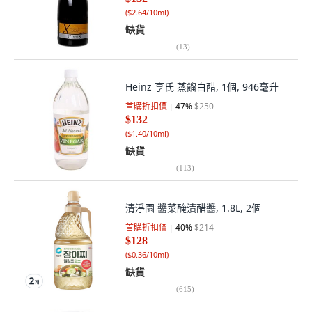
(
$2.64/10ml
)
缺貨
(
13
)
Heinz 亨氏 蒸餾白醋, 1個, 946毫升
首購折扣價
47
%
$250
$132
(
$1.40/10ml
)
缺貨
(
113
)
清淨園 醬菜醃漬醋醬, 1.8L, 2個
首購折扣價
40
%
$214
$128
(
$0.36/10ml
)
缺貨
(
615
)