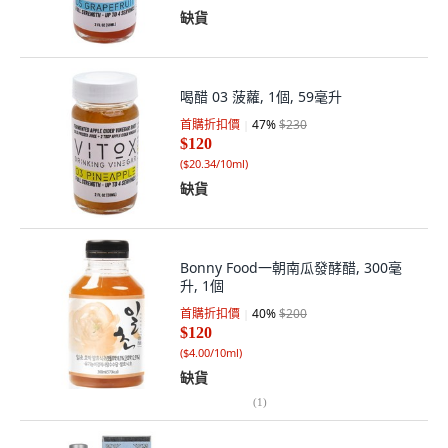
缺貨
喝醋 03 菠蘿, 1個, 59毫升
首購折扣價
47
%
$230
$120
(
$20.34/10ml
)
缺貨
Bonny Food一朝南瓜發酵醋, 300毫
升, 1個
首購折扣價
40
%
$200
$120
(
$4.00/10ml
)
缺貨
(
1
)