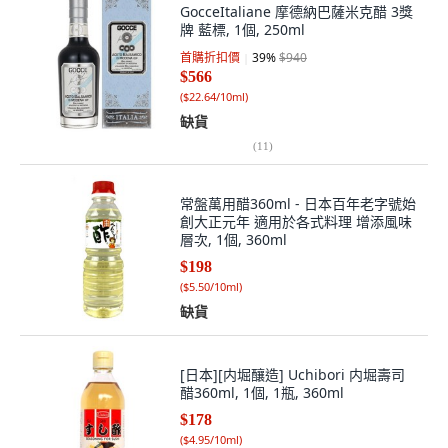
GocceItaliane 摩德納巴薩米克醋 3獎
牌 藍標, 1個, 250ml
首購折扣價
39
%
$940
$566
(
$22.64/10ml
)
缺貨
(
11
)
常盤萬用醋360ml - 日本百年老字號始
創大正元年 適用於各式料理 增添風味
層次, 1個, 360ml
$198
(
$5.50/10ml
)
缺貨
[日本][内堀釀造] Uchibori 内堀壽司
醋360ml, 1個, 1瓶, 360ml
$178
(
$4.95/10ml
)