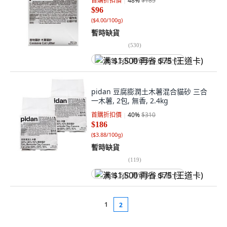
首購折扣價
48
%
$185
$96
(
$4.00/100g
)
暫時缺貨
(
530
)
满 $1,500 再省 $75 (王道卡)
pidan 豆腐膨潤土木薯混合貓砂 三合
一木薯, 2包, 無香, 2.4kg
首購折扣價
40
%
$310
$186
(
$3.88/100g
)
暫時缺貨
(
119
)
满 $1,500 再省 $75 (王道卡)
1
2