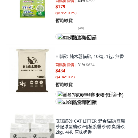
首購折扣價
40
%
$299
$179
(
$8.95/100ml
)
暫時缺貨
(
48
)
$15 酷澎幣回饋
Hi貓砂 純木薯貓砂, 10kg, 1包, 無香
首購折扣價
31
%
$634
$434
(
$4.34/100g
)
暫時缺貨
满 $1,500 再省 $75 (王道卡)
$18 酷澎幣回饋
咪咪貓砂 CAT LITTER 混合貓砂(豆腐
砂配球型礦砂)/輕植系貓砂/除臭貓砂,
2kg, 4袋, 原味奶香