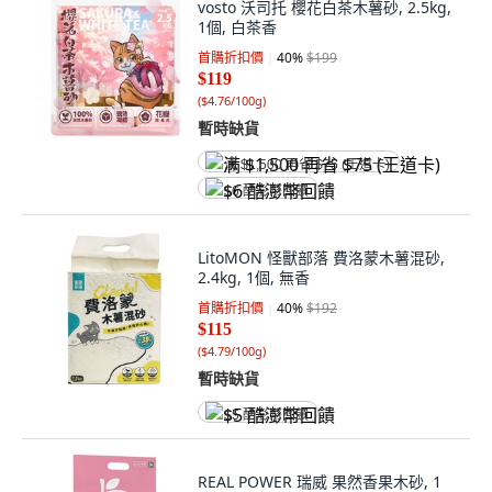
vosto 沃司托 櫻花白茶木薯砂, 2.5kg,
1個, 白茶香
首購折扣價
40
%
$199
$119
(
$4.76/100g
)
暫時缺貨
满 $1,500 再省 $75 (王道卡)
$6 酷澎幣回饋
LitoMON 怪獸部落 費洛蒙木薯混砂,
2.4kg, 1個, 無香
首購折扣價
40
%
$192
$115
(
$4.79/100g
)
暫時缺貨
$5 酷澎幣回饋
REAL POWER 瑞威 果然香果木砂, 1