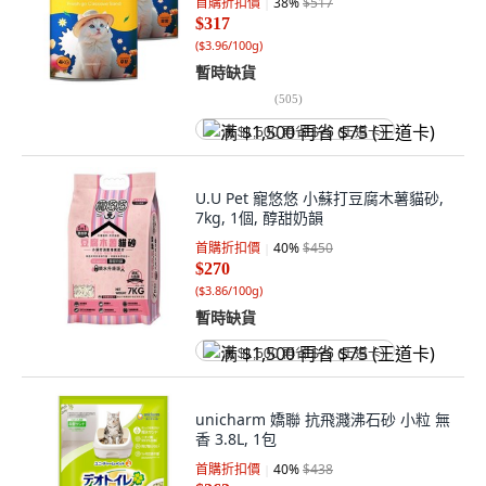
首購折扣價
38
%
$517
$317
(
$3.96/100g
)
暫時缺貨
(
505
)
满 $1,500 再省 $75 (王道卡)
U.U Pet 寵悠悠 小蘇打豆腐木薯貓砂,
7kg, 1個, 醇甜奶韻
首購折扣價
40
%
$450
$270
(
$3.86/100g
)
暫時缺貨
满 $1,500 再省 $75 (王道卡)
unicharm 嬌聯 抗飛濺沸石砂 小粒 無
香 3.8L, 1包
首購折扣價
40
%
$438