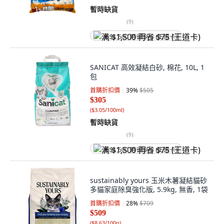
暫時缺貨
(
9
)
满 $1,500 再省 $75 (王道卡)
SANICAT 高效凝結白砂, 棉花, 10L, 1
包
首購折扣價
39
%
$505
$305
(
$3.05/100ml
)
暫時缺貨
(
9
)
满 $1,500 再省 $75 (王道卡)
sustainably yours 玉米木薯凝結貓砂
多貓家庭除臭強化版, 5.9kg, 無香, 1袋
首購折扣價
28
%
$709
$509
(
$8.63/100g
)