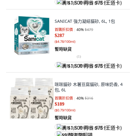
满 $1,500 再省 $75 (王道卡)
SANICAT 強力凝結貓砂, 6L, 1包
首購折扣價
40
%
$479
$287
(
$4.78/100ml
)
暫時缺貨
(
1
)
满 $1,500 再省 $75 (王道卡)
咪咪貓砂 木薯豆腐貓砂, 原味奶香, 4
包, 6L
首購折扣價
40
%
$316
$189
(
$0.79/100ml
)
暫時缺貨
满 $1,500 再省 $75 (王道卡)
$9 酷澎幣回饋