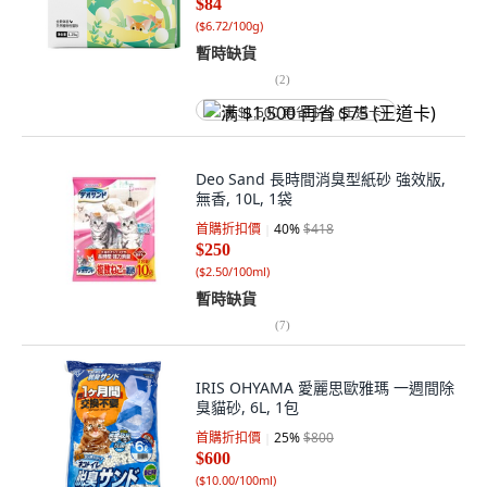
$84
(
$6.72/100g
)
暫時缺貨
(
2
)
满 $1,500 再省 $75 (王道卡)
Deo Sand 長時間消臭型紙砂 強效版,
無香, 10L, 1袋
首購折扣價
40
%
$418
$250
(
$2.50/100ml
)
暫時缺貨
(
7
)
IRIS OHYAMA 愛麗思歐雅瑪 一週間除
臭貓砂, 6L, 1包
首購折扣價
25
%
$800
$600
(
$10.00/100ml
)