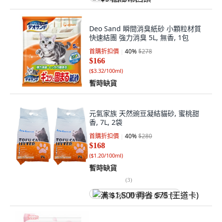
Deo Sand 瞬間消臭紙砂 小顆粒材質
快速結團 強力消臭 5L, 無香, 1包
首購折扣價
40
%
$278
$166
(
$3.32/100ml
)
暫時缺貨
元氣家族 天然豌豆凝結貓砂, 蜜桃甜
香, 7L, 2袋
首購折扣價
40
%
$280
$168
(
$1.20/100ml
)
暫時缺貨
(
3
)
满 $1,500 再省 $75 (王道卡)