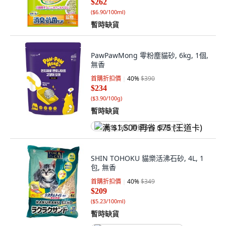
$262
(
$6.90/100ml
)
暫時缺貨
PawPawMong 零粉塵貓砂, 6kg, 1個,
無香
首購折扣價
40
%
$390
$234
(
$3.90/100g
)
暫時缺貨
满 $1,500 再省 $75 (王道卡)
SHIN TOHOKU 貓樂活沸石砂, 4L, 1
包, 無香
首購折扣價
40
%
$349
$209
(
$5.23/100ml
)
暫時缺貨