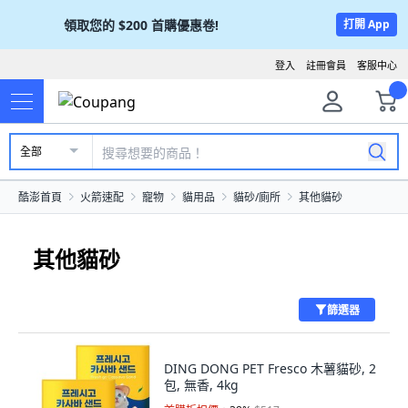
領取您的
$200
首購優惠卷!
打開 App
登入
註冊會員
客服中心
全部
酷澎首頁
火箭速配
寵物
貓用品
貓砂/廁所
其他貓砂
其他貓砂
篩選器
DING DONG PET Fresco 木薯貓砂, 2
包, 無香, 4kg