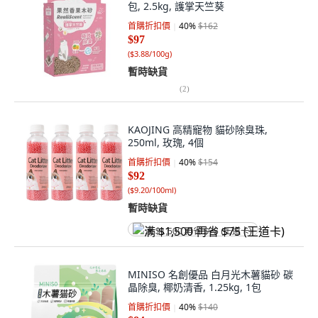
包, 2.5kg, 護掌天竺葵
首購折扣價
40
%
$162
$97
(
$3.88/100g
)
暫時缺貨
(
2
)
KAOJING 高精寵物 貓砂除臭珠,
250ml, 玫瑰, 4個
首購折扣價
40
%
$154
$92
(
$9.20/100ml
)
暫時缺貨
满 $1,500 再省 $75 (王道卡)
MINISO 名創優品 白月光木薯貓砂 碳
晶除臭, 椰奶清香, 1.25kg, 1包
首購折扣價
40
%
$140