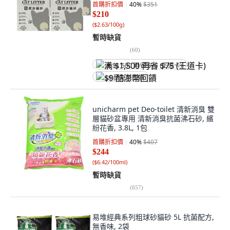
首購折扣價
40
%
$351
$210
(
$2.63/100g
)
暫時缺貨
(
60
)
满 $1,500 再省 $75 (王道卡)
$9 酷澎幣回饋
unicharm pet Deo-toilet 清新消臭 雙
層貓砂盆專用 清新消臭抗菌沸石砂, 繽
紛花香, 3.8L, 1包
首購折扣價
40
%
$407
$244
(
$6.42/100ml
)
暫時缺貨
(
657
)
易堆經典系列粗球砂貓砂 5L 抗菌配方,
無香味, 2袋