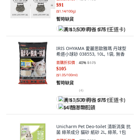
$91
(
$1.14/100g
)
暫時缺貨
满 $1,500 再省 $75 (王道卡)
IRIS OHYAMA 愛麗思歐雅瑪 丹球型
希道小球砂 038553, 10L, 1袋, 無香
首購折扣價
40
%
$175
$105
(
$1.05/100ml
)
暫時缺貨
(
4
)
满 $1,500 再省 $75 (王道卡)
$4 酷澎幣回饋
Unicharm Pet Deo-toilet 清新消臭 抗
菌 綠茶成分 貓砂 紙砂 2L, 綠茶, 1包