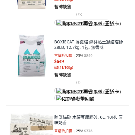
暫時缺貨
(
15
)
满 $1,500 再省 $75 (王道卡)
BOXIECAT 博識貓 綠芬黏土凝結貓砂
28LB, 12.7kg, 1包, 無香味
首購折扣價
23
%
$849
$649
(
$5.11/100g
)
暫時缺貨
(
1
)
满 $1,500 再省 $75 (王道卡)
$20 酷澎幣回饋
咪咪貓砂 木薯豆腐貓砂, 6L, 10袋, 原
味奶香
首購折扣價
25
%
$776