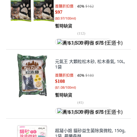
首購折扣價
40
%
$162
$97
(
$0.97/100ml
)
暫時缺貨
(
112
)
满 $1,500 再省 $75 (王道卡)
元氣王 大顆粒松木砂, 松木香氣, 10L,
1袋
首購折扣價
40
%
$180
$108
(
$1.08/100ml
)
暫時缺貨
(
41
)
满 $1,500 再省 $75 (王道卡)
超凝小姐 貓砂益生菌除臭微粒, 150g,
1袋, 晨曦森林