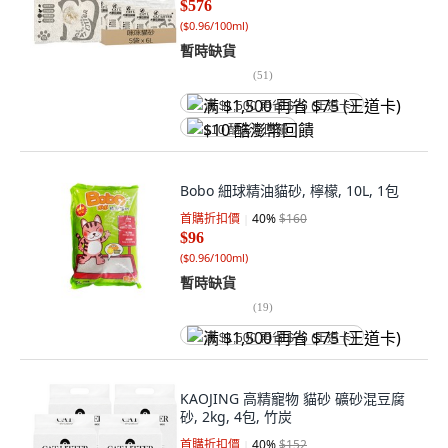
$576
(
$0.96/100ml
)
暫時缺貨
(
51
)
满 $1,500 再省 $75 (王道卡)
$10 酷澎幣回饋
Bobo 細球精油貓砂, 檸檬, 10L, 1包
首購折扣價
40
%
$160
$96
(
$0.96/100ml
)
暫時缺貨
(
19
)
满 $1,500 再省 $75 (王道卡)
KAOJING 高精寵物 貓砂 礦砂混豆腐
砂, 2kg, 4包, 竹炭
首購折扣價
40
%
$152