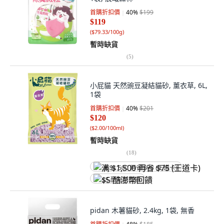
首購折扣價
40
%
$199
$119
(
$79.33/100g
)
暫時缺貨
(
5
)
小屁貓 天然豌豆凝結貓砂, 薰衣草, 6L,
1袋
首購折扣價
40
%
$201
$120
(
$2.00/100ml
)
暫時缺貨
(
18
)
满 $1,500 再省 $75 (王道卡)
$5 酷澎幣回饋
pidan 木薯貓砂, 2.4kg, 1袋, 無香