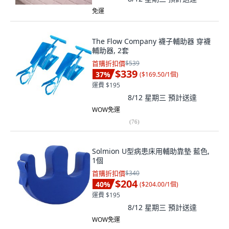
免運
The Flow Company 襪子輔助器 穿襪
輔助器, 2套
首購折扣價
$539
$339
37
%
(
$169.50/1個
)
運費 $195
8/12 星期三
預計送達
WOW免運
(
76
)
Solmion U型病患床用輔助靠墊 藍色,
1個
首購折扣價
$340
$204
40
%
(
$204.00/1個
)
運費 $195
8/12 星期三
預計送達
WOW免運