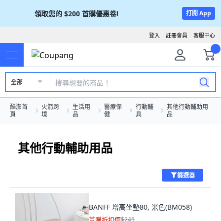
領取您的
$200
首購優惠卷!
打開 App
登入
註冊會員
客服中心
全部
酷澎首
火箭跨
生活用
醫療保
行動輔
其他行動輔助用
頁
境
品
健
具
品
其他行動輔助用品
篩選器
BANFF 增高坐墊80, 米色(BM058)
首購折扣價
$245