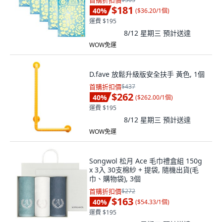
首購折扣價
$181
40
%
(
$36.20/1個
)
運費 $195
8/12 星期三
預計送達
WOW免運
D.fave 放鬆升級版安全扶手 黃色, 1個
首購折扣價
$437
$262
40
%
(
$262.00/1個
)
運費 $195
8/12 星期三
預計送達
WOW免運
Songwol 松月 Ace 毛巾禮盒組 150g
x 3入 30支棉紗 + 提袋, 隨機出貨(毛
巾、購物袋), 3個
首購折扣價
$272
$163
40
%
(
$54.33/1個
)
運費 $195