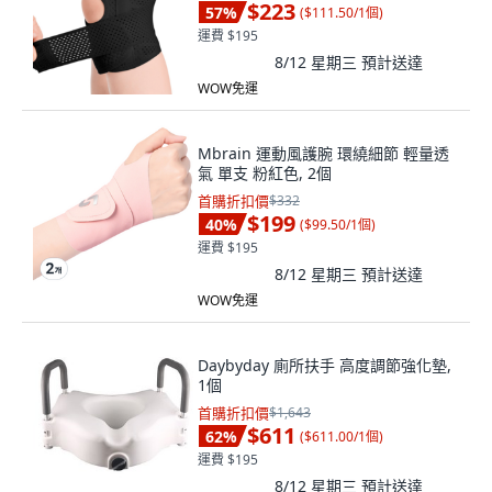
$223
57
%
(
$111.50/1個
)
運費 $195
8/12 星期三
預計送達
WOW免運
Mbrain 運動風護腕 環繞細節 輕量透
氣 單支 粉紅色, 2個
首購折扣價
$332
$199
40
%
(
$99.50/1個
)
運費 $195
8/12 星期三
預計送達
WOW免運
Daybyday 廁所扶手 高度調節強化墊,
1個
首購折扣價
$1,643
$611
62
%
(
$611.00/1個
)
運費 $195
8/12 星期三
預計送達