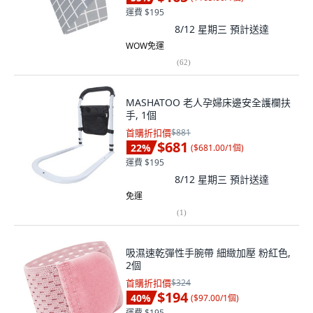
運費 $195
8/12 星期三
預計送達
WOW免運
(
62
)
MASHATOO 老人孕婦床邊安全護欄扶
手, 1個
首購折扣價
$881
$681
22
%
(
$681.00/1個
)
運費 $195
8/12 星期三
預計送達
免運
(
1
)
吸濕速乾彈性手腕帶 細緻加壓 粉紅色,
2個
首購折扣價
$324
$194
40
%
(
$97.00/1個
)
運費 $195