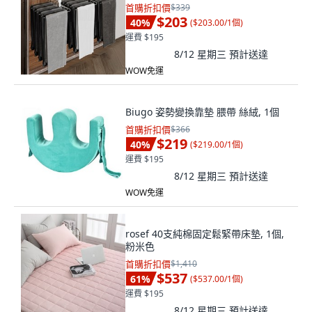
首購折扣價
$339
$203
40
%
(
$203.00/1個
)
運費 $195
8/12 星期三
預計送達
WOW免運
Biugo 姿勢變換靠墊 腲帶 絲絨, 1個
首購折扣價
$366
$219
40
%
(
$219.00/1個
)
運費 $195
8/12 星期三
預計送達
WOW免運
rosef 40支純棉固定鬆緊帶床墊, 1個,
粉米色
首購折扣價
$1,410
$537
61
%
(
$537.00/1個
)
運費 $195
8/12 星期三
預計送達