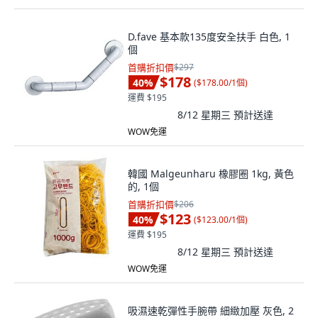
D.fave 基本款135度安全扶手 白色, 1
個
首購折扣價
$297
$178
40
%
(
$178.00/1個
)
運費 $195
8/12 星期三
預計送達
WOW免運
韓國 Malgeunharu 橡膠圈 1kg, 黃色
的, 1個
首購折扣價
$206
$123
40
%
(
$123.00/1個
)
運費 $195
8/12 星期三
預計送達
WOW免運
吸濕速乾彈性手腕帶 細緻加壓 灰色, 2