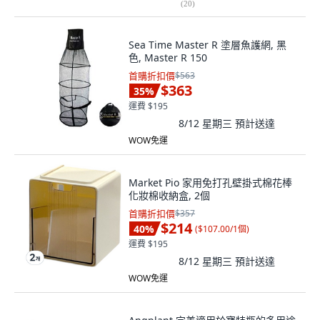
(
20
)
Sea Time Master R 塗層魚護網, 黑
色, Master R 150
首購折扣價
$563
$363
35
%
運費 $195
8/12 星期三
預計送達
WOW免運
Market Pio 家用免打孔壁掛式棉花棒
化妝棉收納盒, 2個
首購折扣價
$357
$214
40
%
(
$107.00/1個
)
運費 $195
8/12 星期三
預計送達
WOW免運