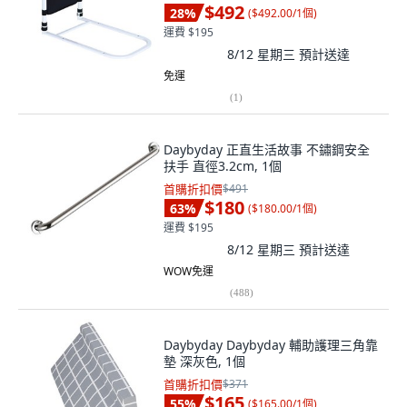
$492
28
%
(
$492.00/1個
)
運費 $195
8/12 星期三
預計送達
免運
(
1
)
Daybyday 正直生活故事 不鏽鋼安全
扶手 直徑3.2cm, 1個
首購折扣價
$491
$180
63
%
(
$180.00/1個
)
運費 $195
8/12 星期三
預計送達
WOW免運
(
488
)
Daybyday Daybyday 輔助護理三角靠
墊 深灰色, 1個
首購折扣價
$371
$165
55
%
(
$165.00/1個
)