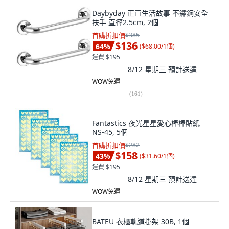
Daybyday 正直生活故事 不鏽鋼安全
扶手 直徑2.5cm, 2個
首購折扣價
$385
$136
64
%
(
$68.00/1個
)
運費 $195
8/12 星期三
預計送達
WOW免運
(
161
)
Fantastics 夜光星星愛心棒棒貼紙
NS-45, 5個
首購折扣價
$282
$158
43
%
(
$31.60/1個
)
運費 $195
8/12 星期三
預計送達
WOW免運
BATEU 衣櫃軌道掛架 30B, 1個