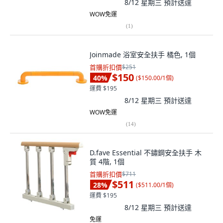
8/12 星期三
預計送達
WOW免運
(
1
)
Joinmade 浴室安全扶手 橘色, 1個
首購折扣價
$251
$150
40
%
(
$150.00/1個
)
運費 $195
8/12 星期三
預計送達
WOW免運
(
14
)
D.fave Essential 不鏽鋼安全扶手 木
質 4階, 1個
首購折扣價
$711
$511
28
%
(
$511.00/1個
)
運費 $195
8/12 星期三
預計送達
免運