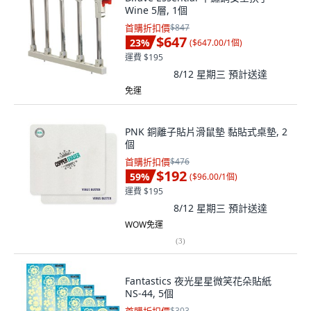
Wine 5層, 1個
首購折扣價
$847
$647
23
%
(
$647.00/1個
)
運費 $195
8/12 星期三
預計送達
免運
PNK 銅離子貼片滑鼠墊 黏貼式桌墊, 2
個
首購折扣價
$476
$192
59
%
(
$96.00/1個
)
運費 $195
8/12 星期三
預計送達
WOW免運
(
3
)
Fantastics 夜光星星微笑花朵貼紙
NS-44, 5個
$303