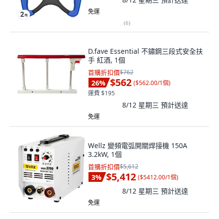
免運
(
6
)
D.fave Essential 不鏽鋼三段式安全扶
手 紅酒, 1個
首購折扣價
$762
$562
26
%
(
$562.00/1個
)
運費 $195
8/12 星期三
預計送達
免運
Wellz 變頻電弧開關焊接機 150A
3.2kW, 1個
首購折扣價
$5,612
$5,412
3
%
(
$5412.00/1個
)
8/12 星期三
預計送達
免運