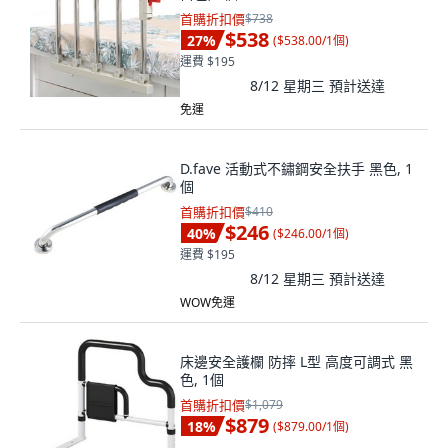
首購折扣價
$738
$538
27
%
(
$538.00/1個
)
運費 $195
8/12 星期三
預計送達
免運
D.fave 活動式不鏽鋼安全扶手 黑色, 1
個
首購折扣價
$410
$246
40
%
(
$246.00/1個
)
運費 $195
8/12 星期三
預計送達
WOW免運
床邊安全護欄 防摔 L型 高度可調式 黑
色, 1個
首購折扣價
$1,079
$879
18
%
(
$879.00/1個
)