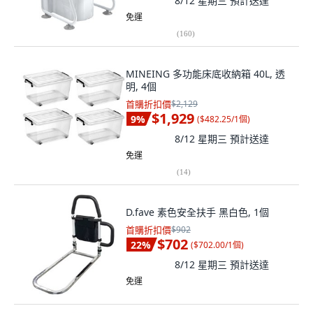
8/12 星期三
預計送達
免運
(
160
)
MINEING 多功能床底收納箱 40L, 透
明, 4個
首購折扣價
$2,129
$1,929
9
%
(
$482.25/1個
)
8/12 星期三
預計送達
免運
(
14
)
D.fave 素色安全扶手 黑白色, 1個
首購折扣價
$902
$702
22
%
(
$702.00/1個
)
8/12 星期三
預計送達
免運