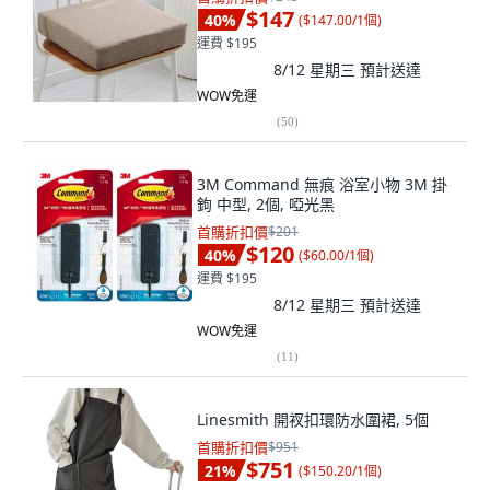
$147
40
%
(
$147.00/1個
)
運費 $195
8/12 星期三
預計送達
WOW免運
(
50
)
3M Command 無痕 浴室小物 3M 掛
鉤 中型, 2個, 啞光黑
首購折扣價
$201
$120
40
%
(
$60.00/1個
)
運費 $195
8/12 星期三
預計送達
WOW免運
(
11
)
Linesmith 開衩扣環防水圍裙, 5個
首購折扣價
$951
$751
21
%
(
$150.20/1個
)