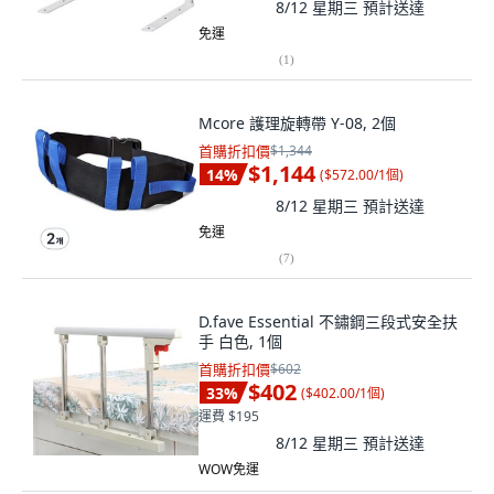
8/12 星期三
預計送達
免運
(
1
)
Mcore 護理旋轉帶 Y-08, 2個
首購折扣價
$1,344
$1,144
14
%
(
$572.00/1個
)
8/12 星期三
預計送達
免運
(
7
)
D.fave Essential 不鏽鋼三段式安全扶
手 白色, 1個
首購折扣價
$602
$402
33
%
(
$402.00/1個
)
運費 $195
8/12 星期三
預計送達
WOW免運