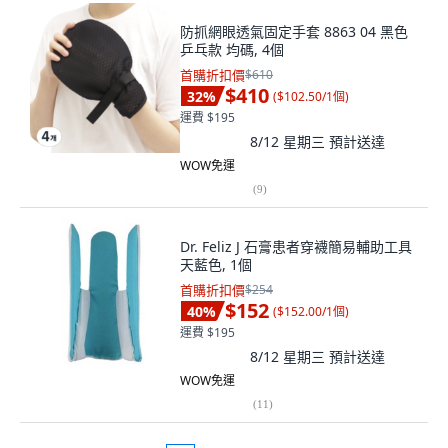
防抓網眼透氣固定手套 8863 04 黑色
乒乓款 均碼, 4個
首購折扣價
$610
$410
32
%
(
$102.50/1個
)
運費 $195
8/12 星期三
預計送達
WOW免運
(
9
)
Dr. Feliz J 石膏患者穿襪簡易輔助工具
天藍色, 1個
首購折扣價
$254
$152
40
%
(
$152.00/1個
)
運費 $195
8/12 星期三
預計送達
WOW免運
(
11
)