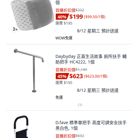
個
首購折扣價
$332
$199
40
%
(
$99.50/1個
)
運費 $195
8/12 星期三
預計送達
WOW免運
Daybyday 正直生活故事 廁所扶手 輔
助把手 HC4222, 1個
首購折扣價
$1,149
$623
45
%
(
$623.00/1個
)
運費 $195
8/12 星期三
預計送達
免運
(
3
)
D.fave 標準單把手 高度可調安全扶手
黑白色, 1個
首購折扣價
$692