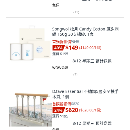
免運
(
11
)
Songwol 松月 Candy Cotton 感謝刺
繡 150g 30支棉紗, 1套
首購折扣價
$249
$149
40
%
(
$149.00/1個
)
運費 $195
8/12 星期三
預計送達
WOW免運
(
7
)
D.fave Essential 不鏽鋼5層安全扶手
木質, 1個
首購折扣價
$820
$620
24
%
(
$620.00/1個
)
運費 $195
8/12 星期三
預計送達