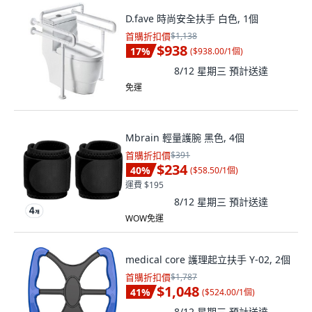
D.fave 時尚安全扶手 白色, 1個
首購折扣價
$1,138
$938
17
%
(
$938.00/1個
)
8/12 星期三
預計送達
免運
Mbrain 輕量護腕 黑色, 4個
首購折扣價
$391
$234
40
%
(
$58.50/1個
)
運費 $195
8/12 星期三
預計送達
WOW免運
medical core 護理起立扶手 Y-02, 2個
首購折扣價
$1,787
$1,048
41
%
(
$524.00/1個
)
8/12 星期三
預計送達