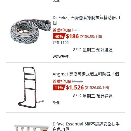
免運
Dr Feliz J 石膏患者穿脫拉鍊輔助器, 1
個
首購折扣價
$311
$186
40
%
(
$186.00/1個
)
運費 $195
8/12 星期三
預計送達
WOW免運
Angmet 高度可調式起立輔助器, 1個
首購折扣價
$1,726
$1,526
11
%
(
$1526.00/1個
)
8/12 星期三
預計送達
免運
D.fave Essential 5層不鏽鋼安全扶手
白色, 1個