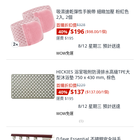
吸濕速乾彈性手腕帶 細緻加壓 粉紅色
2入, 2個
首購折扣價
$328
$196
40
%
(
$98.00/1個
)
運費 $195
8/12 星期三
預計送達
WOW免運
HICKIES 浴室吸附防滑排水高級TPE大
型沐浴墊 750 x 430 mm, 棕色
首購折扣價
$229
$137
40
%
(
$137.00/1個
)
運費 $195
8/12 星期三
預計送達
WOW免運
(
1
)
D.fave Essential 不鏽鋼安全扶手