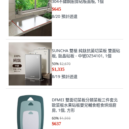
304不鏽鋼廚房砧板面板, 1個
$645
8/20
預計送達
SUNCHA 雙槍 純鈦抗菌切菜板 雙面砧
板, 鈦晶砧板 - 中號DZ54101, 1個
50
%
$2,670
$1,335
8/19
預計送達
DFMEI 雙面切菜板分類菜板三件套北
歐菜板水果砧板嬰兒輔食輕食烘焙廚
房, 1個, 方形
60
%
$1,593
$637