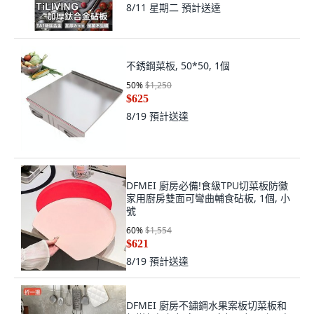
8/11 星期二
預計送達
不銹鋼菜板, 50*50, 1個
50
%
$1,250
$625
8/19
預計送達
DFMEI 廚房必備!食級TPU切菜板防黴
家用廚房雙面可彎曲輔食砧板, 1個, 小
號
60
%
$1,554
$621
8/19
預計送達
DFMEI 廚房不鏽鋼水果案板切菜板和