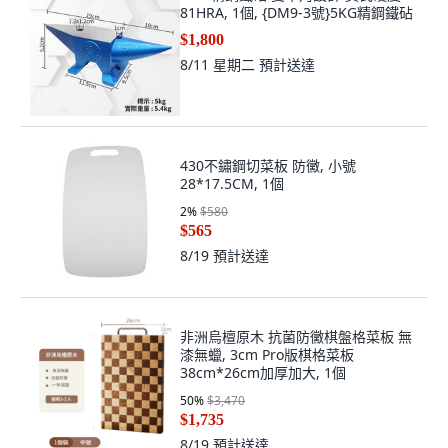
81HRA, 1個, {DM9-3號}5KG精鋼鐵砧
$1,800
8/11 星期二
預計送達
430不鏽鋼切菜板 防黴, 小號
28*17.5CM, 1個
2
%
$580
$565
8/19
預計送達
非洲烏檀原木 抗菌防黴棋盤格菜板 無
漆無蠟, 3cm Pro版棋格菜板
38cm*26cm加厚加大, 1個
50
%
$3,470
$1,735
8/19
預計送達