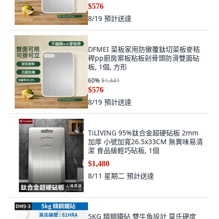
$576
8/19
預計送達
DFMEI 菜板家用防黴覆鈦切菜板麥秸
稈pp廚房案板粘板剁骨頭防滑雙面砧
板, 1個, 方形
60
%
$1,441
$576
8/19
預計送達
TiLIVING 95%鈦合金超硬砧板 2mm
加厚 小號加寬26.5x33CM 無異味易清
潔 食品級輕巧砧板, 1個
$1,480
8/11 星期二
預計送達
5KG 精鋼鐵砧 雙牛角設計 莫氏硬度