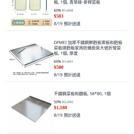
板, 1個, 青草綠-麥稈菜板
60
%
$1,458
$583
8/19
預計送達
DFMEI 加厚不鏽鋼擀麪板案板和麪板
菜板揉麪板家用防黴廚房大號折彎菜
板, 1個, 厚度
60
%
$1,451
$580
8/19
預計送達
不鏽鋼菜板和麵板, 58*80, 1個
50
%
$2,360
$1,180
8/19
預計送達