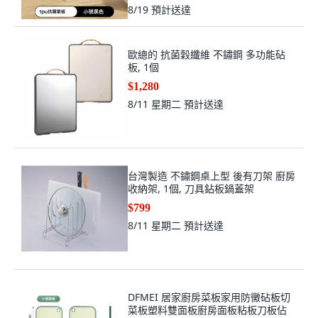
8/19
預計送達
歐總的 抗菌穀纖維 不鏽鋼 多功能砧
板, 1個
$1,280
8/11 星期二
預計送達
台灣製造 不鏽鋼桌上型 後有刀架 廚房
收納架, 1個, 刀具鉆板鍋蓋架
$799
8/11 星期二
預計送達
DFMEI 居家廚房菜板家用防黴砧板切
菜板塑料雙面板廚房面板粘板刀板佔