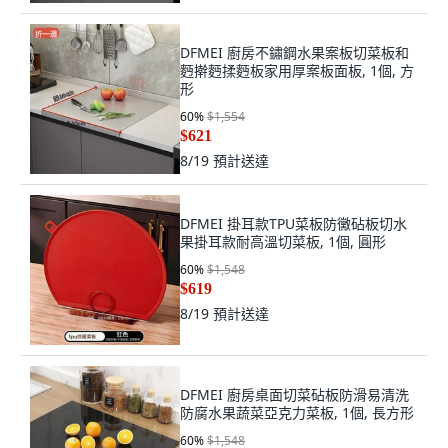
DFMEI 廚房不鏽鋼水果案板切菜板和
麪擀麪揉麪板家用厚案板面板, 1個, 方
形
60
%
$1,554
$621
8/19
預計送達
DFMEI 掛耳款TPU菜板防黴砧板切水
果掛耳款耐高溫切菜板, 1個, 圓形
60
%
$1,548
$619
8/19
預計送達
DFMEI 廚房桌面切菜砧板防滑易清洗
防腐水果蔬菜亞克力菜板, 1個, 長方形
60
%
$1,548