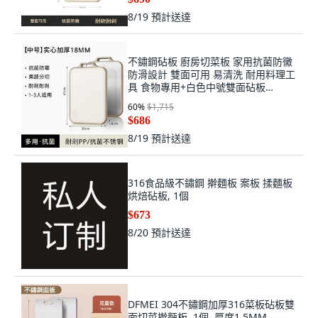
8/19
預計送達
不鏽鋼砧板 廚房切菜板 家用抗菌防黴
防滑設計 雙面可用 易清洗 耐用料理工
具 食物專用+白色中號雙面砧板
【304+pp】+方形, 1個, 方形
60
%
$1,715
$686
8/19
預計送達
316食品級不鏽鋼 擀麵板 案板 揉麵板
烘焙砧板, 1個
$673
8/20
預計送達
DFMEI 304不鏽鋼加厚316菜板砧板雙
面切菜擀麪板, 1個, 厚度1.5MM