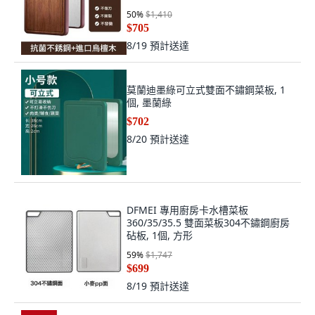
50
%
$1,410
$705
8/19
預計送達
莫蘭迪墨綠可立式雙面不鏽鋼菜板, 1
個, 墨蘭綠
$702
8/20
預計送達
DFMEI 專用廚房卡水槽菜板
360/35/35.5 雙面菜板304不鏽鋼廚房
砧板, 1個, 方形
59
%
$1,747
$699
8/19
預計送達