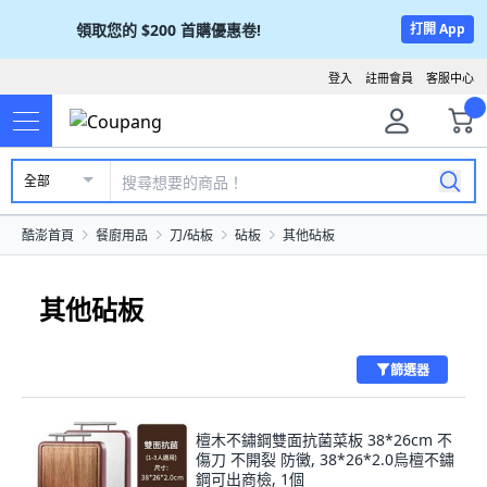
領取您的
$200
首購優惠卷!
打開 App
登入
註冊會員
客服中心
全部
酷澎首頁
餐廚用品
刀/砧板
砧板
其他砧板
其他砧板
篩選器
檀木不鏽鋼雙面抗菌菜板 38*26cm 不
傷刀 不開裂 防黴, 38*26*2.0烏檀不鏽
鋼可出商檢, 1個