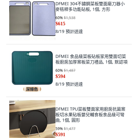
DFMEI 304不鏽鋼菜板雙面磨刀器小
麥秸稈多功能砧板, 1個, 方形
60
%
$1,538
$615
8/19
預計送達
DFMEI 食品級菜板砧板家用雙面切菜
板廚房加厚案板菜刀禮品, 1個, 默認項
60
%
$1,487
$594
8/19
預計送達
DFMEI TPU菜板雙面家用廚房抗菌案
板切水果砧板嬰兒輔食板食品級可彎
曲, 1個, 圓形
59
%
$1,477
$591