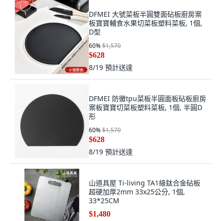
DFMEI 大號菜板半圓雙面砧板廚房案
板寶寶輔食水果切菜板塑料菜板, 1個,
D型
60
%
$1,570
$628
8/19
預計送達
DFMEI 防黴tpu菜板半圓面板砧板廚房
案板寶寶切菜板塑料菜板, 1個, 半圓D
形
60
%
$1,570
$628
8/19
預計送達
山道具屋 Ti-living TA1級鈦合金砧板
超硬加厚2mm 33x25公分, 1個,
33*25CM
$1,480