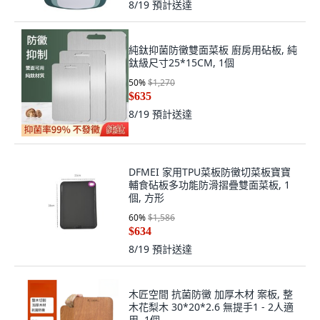
8/19
預計送達
純鈦抑菌防黴雙面菜板 廚房用砧板, 純
鈦級尺寸25*15CM, 1個
50
%
$1,270
$635
8/19
預計送達
DFMEI 家用TPU菜板防黴切菜板寶寶
輔食砧板多功能防滑摺疊雙面菜板, 1
個, 方形
60
%
$1,586
$634
8/19
預計送達
木匠空間 抗菌防黴 加厚木材 案板, 整
木花梨木 30*20*2.6 無提手1 - 2人適
用, 1個