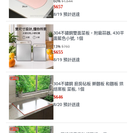
60
%
$1,644
$657
8/19
預計送達
304不鏽鋼雙面菜板，附磨蒜器, 430平
面藍色小號, 1個
13
%
$760
$655
8/19
預計送達
304不鏽鋼 廚房砧板 擀麵板 和麵板 烘
焙案板 菜板, 1個
$646
8/20
預計送達