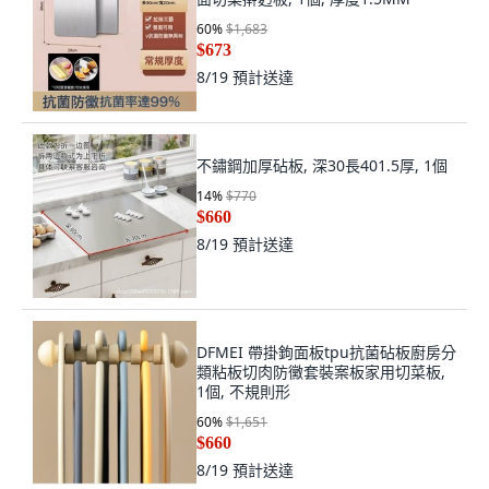
60
%
$1,683
$673
8/19
預計送達
不鏽鋼加厚砧板, 深30長401.5厚, 1個
14
%
$770
$660
8/19
預計送達
DFMEI 帶掛鉤面板tpu抗菌砧板廚房分
類粘板切肉防黴套裝案板家用切菜板,
1個, 不規則形
60
%
$1,651
$660
8/19
預計送達