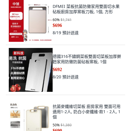
DFMEI 菜板抗菌防黴家用雙面切水果
砧板廚房加厚案板刀板, 1個, 方形
60
%
$1,741
$696
8/19
預計送達
德國316不鏽鋼菜板雙面切菜板加厚擀
麪家用防黴防菌砧板案板, 1個
$692
8/20
預計送達
抗菌麥纖維切菜板 廚房家用 雙面可用
適用1-2人, 奶白小麥纖維·款1 - 2人, 1
個
50
%
$1,380
$690