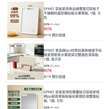
DFMEI 菜板家用食品級雙面切菜板子
不鏽鋼抗菌防黴砧板水果案板, 1個, 方
形
60
%
$1,442
$576
8/19
預計送達
DFMEI 食品級tpu材質抗菌無痕提手砧
板家用廚房水果蔬菜切雙面防滑菜板,
1個, 長方形
60
%
$1,442
$576
8/19
預計送達
DFMEI 菜板家用防黴覆鈦切菜板麥秸
稈pp廚房案板粘板剁骨頭防滑雙面砧
板, 1個, 方形
60
%
$1,441