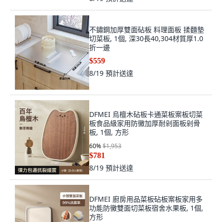
不鏽鋼加厚雙面砧板 料理面板 揉麵墊
切菜板, 1個, 深30長40,304材質厚1.0
折一邊
$559
8/19
預計送達
DFMEI 烏檀木砧板卡通菜板案板切菜
板食品級家用防黴加厚耐剁面板剁骨
板, 1個, 方形
60
%
$1,953
$781
8/19
預計送達
DFMEI 廚房用品菜板砧板案板家用多
功能防黴雙面切菜板宿舍水果板, 1個,
方形