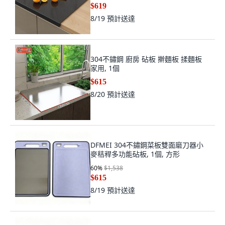
$619
8/19
預計送達
304不鏽鋼 廚房 砧板 擀麵板 揉麵板
家用, 1個
$615
8/20
預計送達
DFMEI 304不鏽鋼菜板雙面磨刀器小
麥秸稈多功能砧板, 1個, 方形
60
%
$1,538
$615
8/19
預計送達