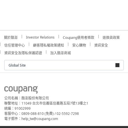
Investor Relations
關於酷澎
Coupang使用者條款
退換貨政策
信任管理中心
顧客隱私權政策通知
安心購物
資訊安全
資訊安全及隱私保護認證
加入酷澎商城
Global Site
公司名稱：酷澎股份有限公司
聯繫地址：11049 台北市信義區信義路五段7號13樓之1
統編：91002999
客服中心：0809-088-810 (免費) / 02-5592-7298
電子郵件：help_tw@coupang.com