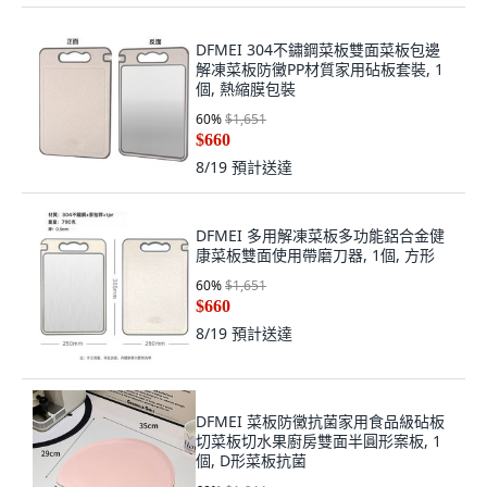
DFMEI 304不鏽鋼菜板雙面菜板包邊
解凍菜板防黴PP材質家用砧板套裝, 1
個, 熱縮膜包裝
60
%
$1,651
$660
8/19
預計送達
DFMEI 多用解凍菜板多功能鋁合金健
康菜板雙面使用帶磨刀器, 1個, 方形
60
%
$1,651
$660
8/19
預計送達
DFMEI 菜板防黴抗菌家用食品級砧板
切菜板切水果廚房雙面半圓形案板, 1
個, D形菜板抗菌