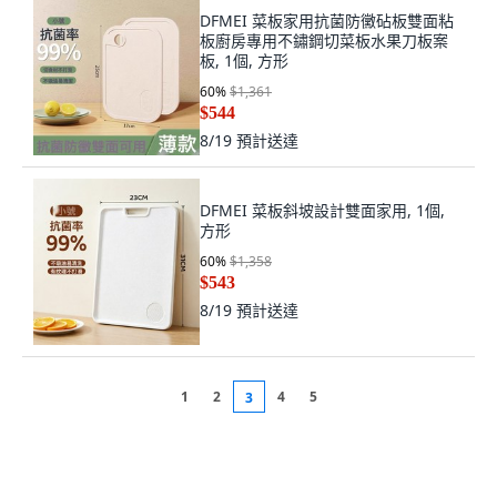
DFMEI 菜板家用抗菌防黴砧板雙面粘
板廚房專用不鏽鋼切菜板水果刀板案
板, 1個, 方形
60
%
$1,361
$544
8/19
預計送達
DFMEI 菜板斜坡設計雙面家用, 1個,
方形
60
%
$1,358
$543
8/19
預計送達
1
2
4
5
3