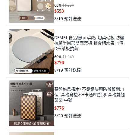
60
%
$1,384
$553
8/19
預計送達
DFMEI 食品級tpu菜板 切菜砧板 防黴
抗菌半圓形雙面案板 輔食切水果, 1個,
D形菜板抗菌
60
%
$1,940
$776
8/19
預計送達
棊盤格烏檀木+不銹鋼雙麵防黴菜闆, 1
個, 棊格烏檀木+卡通PP,加厚 棊格雙麵
菜闆 中號
$776
8/20
預計送達