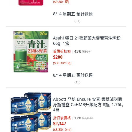
(
$9.80/1錠
)
8/14 星期五
預計送達
(
91
)
Asahi 朝日 21種蔬菜大麥若葉沖泡粉,
66g, 1盒
首購折扣價
45
%
$367
$200
(
$30.30/10g
)
8/14 星期五
預計送達
(
15
)
Abbott 亞培 Ensure 安素 香草減甜隨
身瓶禮盒 CaHMB升級配方 8瓶, 1.76L,
4盒
折扣後價格
12
%
$2,676
$2,342
(
$3.33/10ml
)