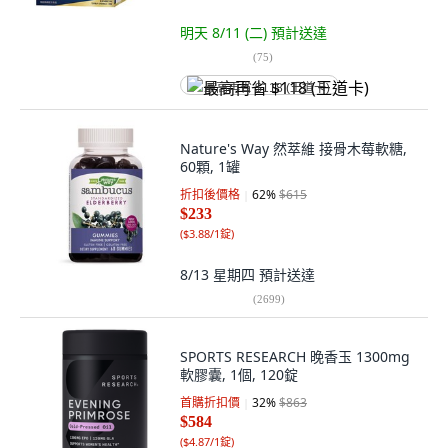
明天 8/11 (二)
預計送達
(
75
)
最高再省 $118 (王道卡)
Nature's Way 然萃維 接骨木莓軟糖,
60顆, 1罐
折扣後價格
62
%
$615
$233
(
$3.88/1錠
)
8/13 星期四
預計送達
(
2699
)
SPORTS RESEARCH 晚香玉 1300mg
軟膠囊, 1個, 120錠
首購折扣價
32
%
$863
$584
(
$4.87/1錠
)