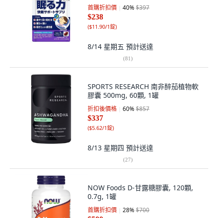
首購折扣價
40
%
$397
$238
(
$11.90/1錠
)
8/14 星期五
預計送達
(
81
)
SPORTS RESEARCH 南非醉茄植物軟
膠囊 500mg, 60顆, 1罐
折扣後價格
60
%
$857
$337
(
$5.62/1錠
)
8/13 星期四
預計送達
(
27
)
NOW Foods D-甘露糖膠囊, 120顆,
0.7g, 1罐
首購折扣價
28
%
$700