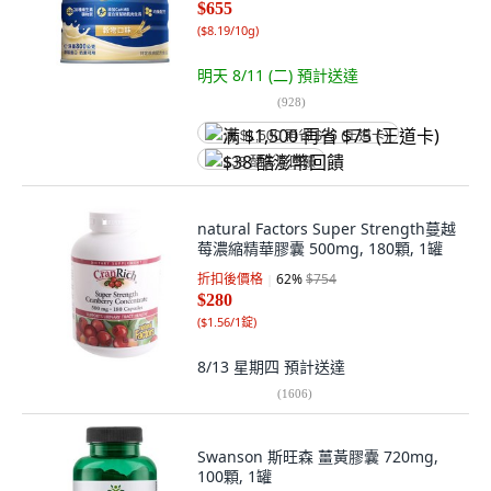
$655
(
$8.19/10g
)
明天 8/11 (二)
預計送達
(
928
)
满 $1,500 再省 $75 (王道卡)
$38 酷澎幣回饋
natural Factors Super Strength蔓越
莓濃縮精華膠囊 500mg, 180顆, 1罐
折扣後價格
62
%
$754
$280
(
$1.56/1錠
)
8/13 星期四
預計送達
(
1606
)
Swanson 斯旺森 薑黃膠囊 720mg,
100顆, 1罐