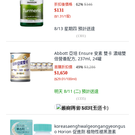
折扣後價格
62
%
$346
$131
(
$1.31/1錠
)
8/13 星期四
預計送達
(
1301
)
Abbott 亞培 Ensure 安素 雙卡 濃縮雙
倍營養配方, 237ml, 24罐
首購折扣價
49
%
$3,286
$1,650
(
$29.01/100ml
)
明天 8/11 (二)
預計送達
(
1335
)
最高再省 $83 (王道卡)
koreasaenghwalgeongangyeongus
o Horion 促進劑 植物性褪黑激素