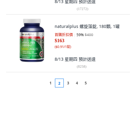
8/13 星期四
預計送達
(
17272
)
naturalplus 螺旋藻錠, 180顆, 1罐
首購折扣價
59
%
$400
$163
(
$0.91/1錠
)
8/13 星期四
預計送達
(
8258
)
1
3
4
5
2