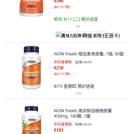
$500
(
$4.17/1錠
)
明天 8/11 (二)
預計送達
(
9
)
满 $1,500 再省 $75 (王道卡)
NOW Foods 睡茄素食膠囊, 1個, 60錠
折扣後價格
62
%
$658
$250
(
$4.17/1錠
)
8/13 星期四
預計送達
(
20
)
NOW Foods 南非醉茄植物膠囊
450mg, 180顆, 1罐
折扣後價格
63
%
$530
$193