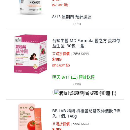
(
$7.78/1錠
)
8/13 星期四
預計送達
(
274
)
台塑生醫 MD Formula 醫之方 蔓越莓
益生菌, 30包, 1盒
首購折扣價
28
%
$699
$499
(
$16.63/1錠
)
明天 8/11 (二)
預計送達
(
198
)
满 $1,500 再省 $75 (王道卡)
BB LAB 科研 橄欖番茄雙效沖泡飲 7條
入, 1個, 140g
首購折扣價
59
%
$517
$208