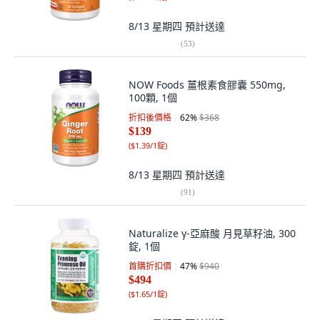
8/13 星期四
預計送達
(
53
)
NOW Foods 薑根素食膠囊 550mg,
100顆, 1個
折扣後價格
62
%
$368
$139
(
$1.39/1錠
)
8/13 星期四
預計送達
(
91
)
Naturalize γ-亞麻酸 月見草籽油, 300
錠, 1個
首購折扣價
47
%
$940
$494
(
$1.65/1錠
)