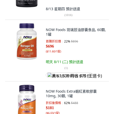
8/13 星期四
預計送達
(
1016
)
NOW Foods 琉璃苣油膠囊食品, 60顆,
1罐
首購折扣價
22
%
$896
$696
(
$11.60/1錠
)
明天 8/11 (二)
預計送達
(
1
)
满 $1,500 再省 $75 (王道卡)
NOW Foods Extra蝦紅素軟膠囊
10mg, 30顆, 1罐
折扣後價格
62
%
$488
$181
(
$6.03/1錠
)