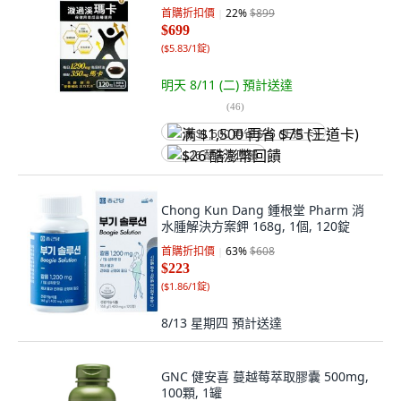
首購折扣價
22
%
$899
$699
(
$5.83/1錠
)
明天 8/11 (二)
預計送達
(
46
)
满 $1,500 再省 $75 (王道卡)
$26 酷澎幣回饋
Chong Kun Dang 鍾根堂 Pharm 消
水腫解決方案鉀 168g, 1個, 120錠
首購折扣價
63
%
$608
$223
(
$1.86/1錠
)
8/13 星期四
預計送達
GNC 健安喜 蔓越莓萃取膠囊 500mg,
100顆, 1罐