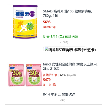
SMAD 補體素 鉻100 糖尿病適用,
780g, 1罐
$695
(
$8.91/10g
)
明天 8/11 (二)
預計送達
(
1607
)
满 $1,500 再省 $75 (王道卡)
fancl 女性綜合維他命 30歲以上適用,
2個, 210顆
首購折扣價
61
%
$1,228
$470
(
$1.12/1錠
)
8/14 星期五
預計送達
(
32
)