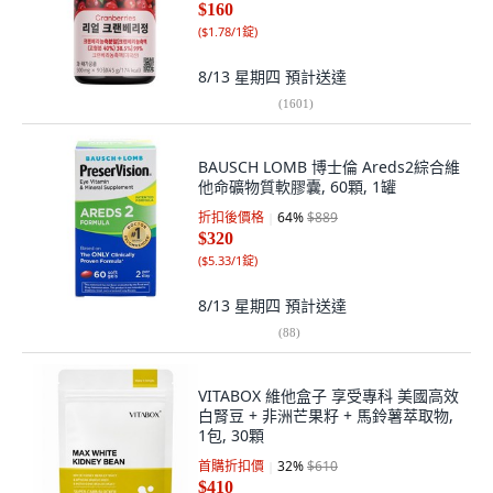
$160
(
$1.78/1錠
)
8/13 星期四
預計送達
(
1601
)
BAUSCH LOMB 博士倫 Areds2綜合維
他命礦物質軟膠囊, 60顆, 1罐
折扣後價格
64
%
$889
$320
(
$5.33/1錠
)
8/13 星期四
預計送達
(
88
)
VITABOX 維他盒子 享受專科 美國高效
白腎豆 + 非洲芒果籽 + 馬鈴薯萃取物,
1包, 30顆
首購折扣價
32
%
$610
$410