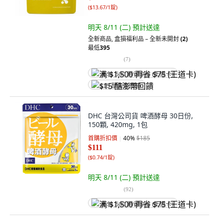
(
$13.67/1錠
)
明天 8/11 (二)
預計送達
全新商品
,
盒損福利品 – 全新未開封
(2)
最低
395
(
7
)
满 $1,500 再省 $75 (王道卡)
$15 酷澎幣回饋
DHC 台灣公司貨 啤酒酵母 30日份,
150顆, 420mg, 1包
首購折扣價
40
%
$185
$111
(
$0.74/1錠
)
明天 8/11 (二)
預計送達
(
92
)
满 $1,500 再省 $75 (王道卡)