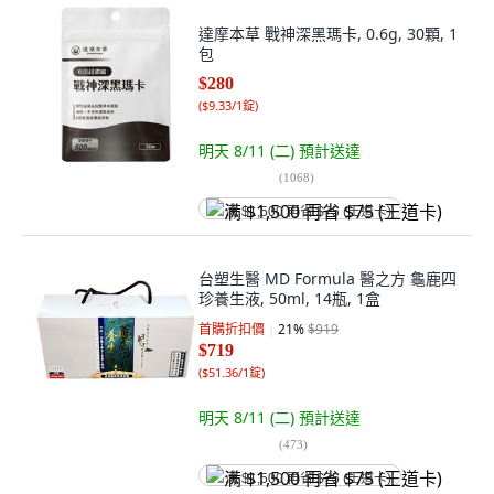
達摩本草 戰神深黑瑪卡, 0.6g, 30顆, 1
包
$280
(
$9.33/1錠
)
明天 8/11 (二)
預計送達
(
1068
)
满 $1,500 再省 $75 (王道卡)
台塑生醫 MD Formula 醫之方 龜鹿四
珍養生液, 50ml, 14瓶, 1盒
首購折扣價
21
%
$919
$719
(
$51.36/1錠
)
明天 8/11 (二)
預計送達
(
473
)
满 $1,500 再省 $75 (王道卡)