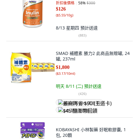
折扣後價格
58
%
$300
$126
(
$5.55/10g
)
8/13 星期四
預計送達
(
883
)
SMAD 補體素 勝力2 此商品無贈罐, 24
罐, 237ml
$1,800
(
$3.17/10ml
)
明天 8/11 (二)
預計送達
(
426
)
最高再省 $90 (王道卡)
$45 酷澎幣回饋
KOBAYASHI 小林製藥 好眠軟膠囊, 1
包, 20顆