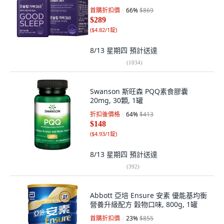
首購折扣價
66
%
$869
$289
(
$4.82/1錠
)
8/13 星期四
預計送達
(
1034
)
Swanson 斯旺森 PQQ素食膠囊
20mg, 30顆, 1罐
折扣後價格
64
%
$413
$148
(
$4.93/1錠
)
8/13 星期四
預計送達
(
392
)
Abbott 亞培 Ensure 安素 優能基均衡
營養升級配方 穀物口味, 800g, 1罐
首購折扣價
23
%
$855