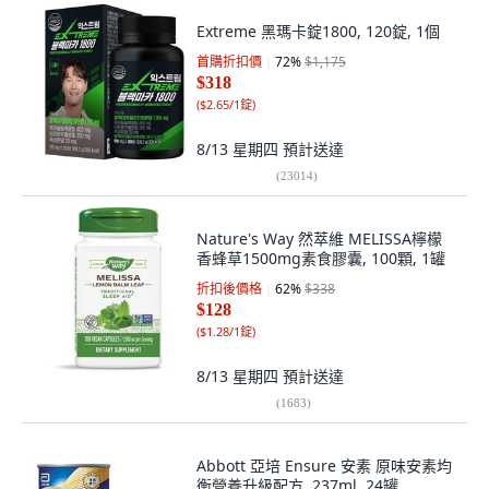
Extreme 黑瑪卡錠1800, 120錠, 1個
首購折扣價
72
%
$1,175
$318
(
$2.65/1錠
)
8/13 星期四
預計送達
(
23014
)
Nature's Way 然萃維 MELISSA檸檬
香蜂草1500mg素食膠囊, 100顆, 1罐
折扣後價格
62
%
$338
$128
(
$1.28/1錠
)
8/13 星期四
預計送達
(
1683
)
Abbott 亞培 Ensure 安素 原味安素均
衡營養升級配方, 237ml, 24罐