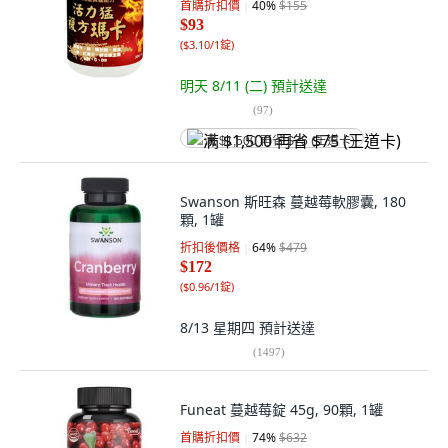
首購折扣價
40
%
$155
$93
(
$3.10/1錠
)
明天 8/11 (二)
預計送達
(
97
)
满 $1,500 再省 $75 (王道卡)
Swanson 斯旺森 蔓越莓軟膠囊, 180
顆, 1罐
折扣後價格
64
%
$479
$172
(
$0.96/1錠
)
8/13 星期四
預計送達
(
1497
)
Funeat 蔓越莓錠 45g, 90顆, 1罐
首購折扣價
74
%
$632