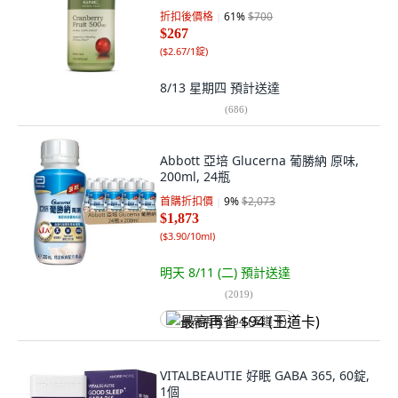
折扣後價格
61
%
$700
$267
(
$2.67/1錠
)
8/13 星期四
預計送達
(
686
)
Abbott 亞培 Glucerna 葡勝納 原味,
200ml, 24瓶
首購折扣價
9
%
$2,073
$1,873
(
$3.90/10ml
)
明天 8/11 (二)
預計送達
(
2019
)
最高再省 $94 (王道卡)
VITALBEAUTIE 好眠 GABA 365, 60錠,
1個