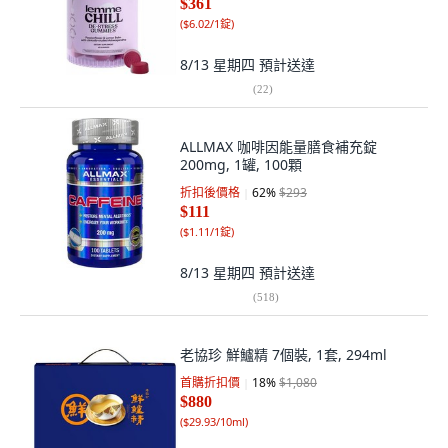
$361
(
$6.02/1錠
)
8/13 星期四
預計送達
(
22
)
ALLMAX 咖啡因能量膳食補充錠
200mg, 1罐, 100顆
折扣後價格
62
%
$293
$111
(
$1.11/1錠
)
8/13 星期四
預計送達
(
518
)
老協珍 鮮鱸精 7個裝, 1套, 294ml
首購折扣價
18
%
$1,080
$880
(
$29.93/10ml
)