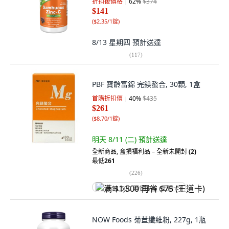
折扣後價格
62
%
$374
$141
(
$2.35/1錠
)
8/13 星期四
預計送達
(
117
)
PBF 寶齡富錦 完鎂螯合, 30顆, 1盒
首購折扣價
40
%
$435
$261
(
$8.70/1錠
)
明天 8/11 (二)
預計送達
全新商品
,
盒損福利品 – 全新未開封
(2)
最低
261
(
226
)
满 $1,500 再省 $75 (王道卡)
NOW Foods 菊苣纖維粉, 227g, 1瓶