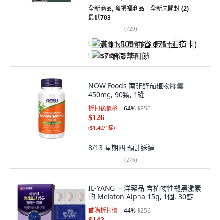
全新商品
,
盒損福利品 – 全新未開封
(2)
最低
703
(
729
)
满 $1,500 再省 $75 (王道卡)
$7 酷澎幣回饋
NOW Foods 南非醉茄植物膠囊
450mg, 90顆, 1罐
折扣後價格
64
%
$350
$126
(
$1.40/1錠
)
8/13 星期四
預計送達
(
276
)
IL-YANG 一洋藥品 含植物性褪黑激素
的 Melaton Alpha 15g, 1個, 30錠
首購折扣價
44
%
$256
$143