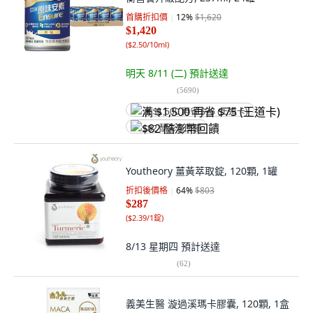
首購折扣價
12
%
$1,620
$1,420
(
$2.50/10ml
)
明天 8/11 (二)
預計送達
(
5690
)
满 $1,500 再省 $75 (王道卡)
$82 酷澎幣回饋
Youtheory 薑黃萃取錠, 120顆, 1罐
折扣後價格
64
%
$803
$287
(
$2.39/1錠
)
8/13 星期四
預計送達
(
62
)
義美生醫 漩過溪瑪卡膠囊, 120顆, 1盒