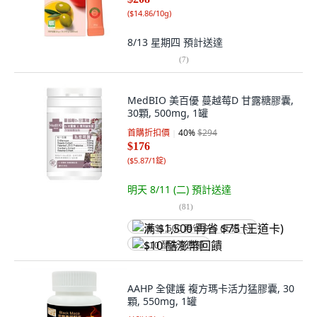
(
$14.86/10g
)
8/13 星期四
預計送達
(
7
)
MedBIO 美百優 蔓越莓D 甘露糖膠囊,
30顆, 500mg, 1罐
首購折扣價
40
%
$294
$176
(
$5.87/1錠
)
明天 8/11 (二)
預計送達
(
81
)
满 $1,500 再省 $75 (王道卡)
$10 酷澎幣回饋
AAHP 全健護 複方瑪卡活力猛膠囊, 30
顆, 550mg, 1罐