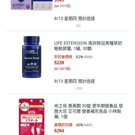
(
$4.77/1份
)
8/13 星期四
預計送達
(
8
)
LIFE EXTENSION 南非醉茄黑種草舒
眠軟膠囊, 1罐, 30顆
折扣後價格
62
%
$580
$220
(
$7.33/1錠
)
8/13 星期四
預計送達
(
38
)
命之母 異黃酮 30錠 更年期營養品 發
酵大豆 艾可爾 營養補充食品 小林製
藥, 1個
首購折扣價
40
%
$491
$294