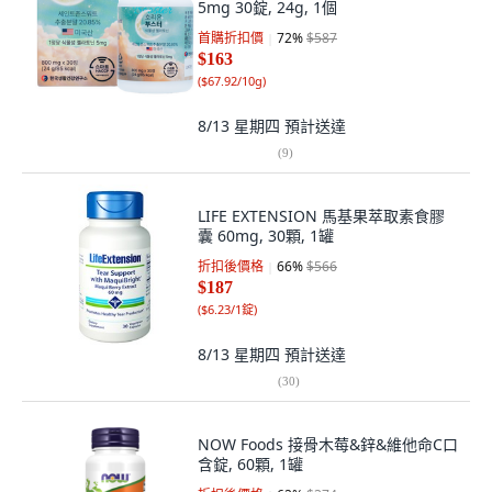
5mg 30錠, 24g, 1個
首購折扣價
72
%
$587
$163
(
$67.92/10g
)
8/13 星期四
預計送達
(
9
)
LIFE EXTENSION 馬基果萃取素食膠
囊 60mg, 30顆, 1罐
折扣後價格
66
%
$566
$187
(
$6.23/1錠
)
8/13 星期四
預計送達
(
30
)
NOW Foods 接骨木莓&鋅&維他命C口
含錠, 60顆, 1罐