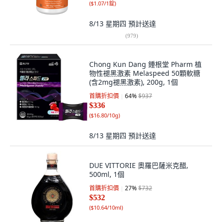
(
$1.07/1錠
)
8/13 星期四
預計送達
(
979
)
Chong Kun Dang 鍾根堂 Pharm 植
物性褪黑激素 Melaspeed 50顆軟糖
(含2mg褪黑激素), 200g, 1個
首購折扣價
64
%
$937
$336
(
$16.80/10g
)
8/13 星期四
預計送達
DUE VITTORIE 奧羅巴薩米克醋,
500ml, 1個
首購折扣價
27
%
$732
$532
(
$10.64/10ml
)