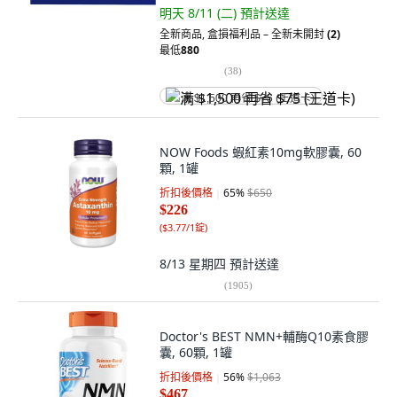
明天 8/11 (二)
預計送達
全新商品
,
盒損福利品 – 全新未開封
(2)
最低
880
(
38
)
满 $1,500 再省 $75 (王道卡)
NOW Foods 蝦紅素10mg軟膠囊, 60
顆, 1罐
折扣後價格
65
%
$650
$226
(
$3.77/1錠
)
8/13 星期四
預計送達
(
1905
)
Doctor's BEST NMN+輔酶Q10素食膠
囊, 60顆, 1罐
折扣後價格
56
%
$1,063
$467