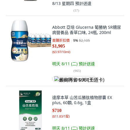
8/13 星期四
預計送達
(
57
)
Abbott 亞培 Glucerna 葡勝納 SR糖尿
病營養品 香草口味, 24瓶, 200ml
首購折扣價
9
%
$2,105
$1,905
(
$3.97/10ml
)
明天 8/11 (二)
預計送達
(
965
)
最高再省 $96 (王道卡)
達摩本草 山苦瓜勝肽植物膠囊 EX
plus, 60顆, 0.6g, 1盒
$710
(
$11.83/1錠
)
明天 8/11 (二)
預計送達