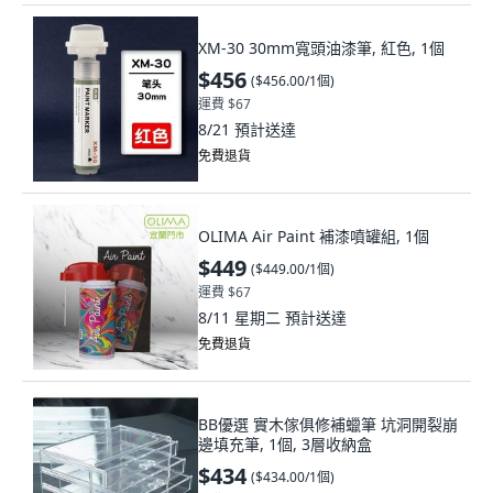
XM-30 30mm寬頭油漆筆, 紅色, 1個
$456
(
$456.00/1個
)
運費 $67
8/21
預計送達
免費退貨
OLIMA Air Paint 補漆噴罐組, 1個
$449
(
$449.00/1個
)
運費 $67
8/11 星期二
預計送達
免費退貨
BB優選 實木傢俱修補蠟筆 坑洞開裂崩
邊填充筆, 1個, 3層收納盒
$434
(
$434.00/1個
)