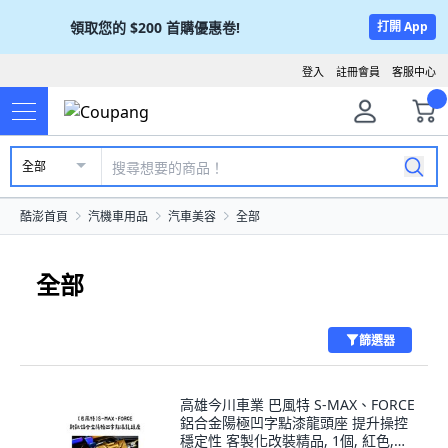
領取您的
$200
首購優惠卷!
打開 App
登入
註冊會員
客服中心
全部
酷澎首頁
汽機車用品
汽車美容
全部
全部
篩選器
高雄今川車業 巴風特 S-MAX、FORCE
鋁合金陽極凹字點漆龍頭座 提升操控
穩定性 客製化改裝精品, 1個, 紅色,黑