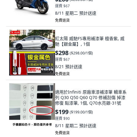
運費 $67
8/11 星期二
預計送達
免費退貨
紅太陽 威馳FS專用補漆筆 檀香紫, 威
馳【銀金屬】, 1個
$298
(
$298.00/1個
)
運費 $67
8/21
預計送達
免費退貨
適用於Infiniti 原廠車漆補漆筆 轎車系
列 Q30 Q50 Q60 Q70 修補刮傷 掉漆
修復 點漆筆, 1個, Q70水亮銀-31號
$199
(
$199.00/1個
)
運費 $90
8/11 星期二
預計送達
免費退貨