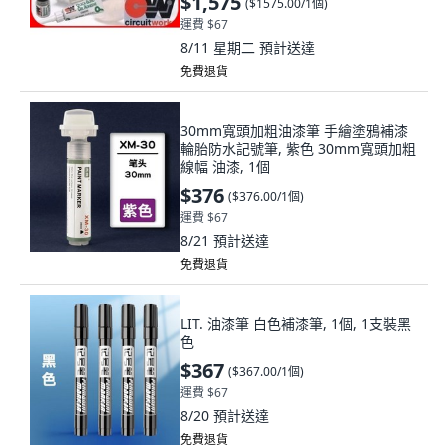
$1,575
(
$1575.00/1個
)
運費 $67
8/11 星期二
預計送達
免費退貨
30mm寬頭加粗油漆筆 手繪塗鴉補漆
輪胎防水記號筆, 紫色 30mm寬頭加粗
線幅 油漆, 1個
$376
(
$376.00/1個
)
運費 $67
8/21
預計送達
免費退貨
LIT. 油漆筆 白色補漆筆, 1個, 1支裝黑
色
$367
(
$367.00/1個
)
運費 $67
8/20
預計送達
免費退貨