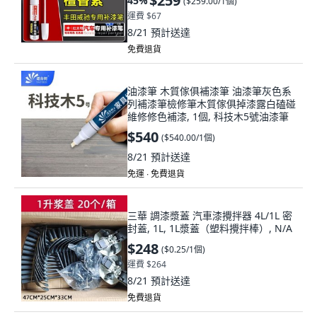
$259
45
%
(
$259.00/1個
)
運費 $67
8/21
預計送達
免費退貨
油漆筆 木質傢俱補漆筆 油漆筆灰色系
列補漆筆檢修筆木質傢俱掉漆露白磕碰
維修修色補漆, 1個, 科技木5號油漆筆
$540
(
$540.00/1個
)
8/21
預計送達
免運 ∙ 免費退貨
三華 調漆漿蓋 汽車漆攪拌器 4L/1L 密
封蓋, 1L, 1L漿蓋（塑料攪拌棒）, N/A
$248
(
$0.25/1個
)
運費 $264
8/21
預計送達
免費退貨