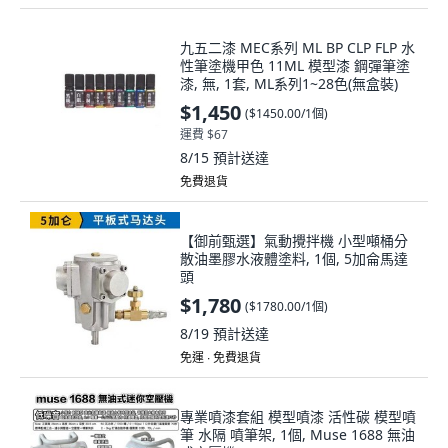
九五二漆 MEC系列 ML BP CLP FLP 水
性筆塗機甲色 11ML 模型漆 鋼彈筆塗
漆, 無, 1套, ML系列1~28色(無盒裝)
$1,450
(
$1450.00/1個
)
運費 $67
8/15
預計送達
免費退貨
【御前甄選】氣動攪拌機 小型噸桶分
散油墨膠水液體塗料, 1個, 5加侖馬達
頭
$1,780
(
$1780.00/1個
)
8/19
預計送達
免運 ∙ 免費退貨
專業噴漆套組 模型噴漆 活性碳 模型噴
筆 水隔 噴筆架, 1個, Muse 1688 無油