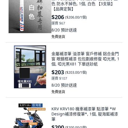
色 防水不掉色, 1個, 白色 【3支裝】
【品牌定製】
$206
(
$206.00/1個
)
運費 $67
8/20
預計送達
免費退貨
金屬補漆筆 油漆筆 窗戶修補 鋁合金門
窗 眼鏡框補漆 包包劃痕修復 啞光黑, 1
個, 啞光黑X81 下單送砂紙
$203
(
$203.00/1個
)
運費 $107
8/20
預計送達
免費退貨
KRV KRV180 機車補漆筆 點漆筆 *W
Design補漆修復筆*, 1個, 靛海藍補漆
筆
$200
(
$200.00/1個
)