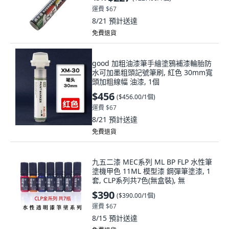
運費 $67
8/21
預計送達
免費退貨
good 加粗油漆筆手繪塗鴉補漆輪胎防
水可加墨粗頭記號筆刷, 紅色 30mm寬
頭加粗線幅 油漆, 1個
$456
(
$456.00/1個
)
運費 $67
8/21
預計送達
免費退貨
九五二漆 MEC系列 ML BP FLP 水性筆
塗機甲色 11ML 模型漆 鋼彈筆塗漆, 1
套, CLP系列共7色(無盒裝), 無
$390
(
$390.00/1個
)
運費 $67
8/15
預計送達