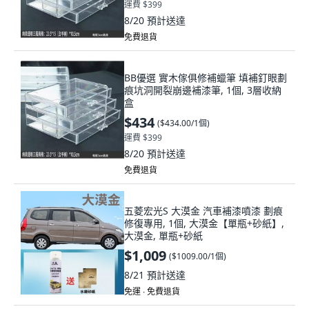
運費 $399
8/20
預計送達
免費退貨
BB優選 實木傢俱修補蠟筆 填補釘眼劃
痕坑洞開裂崩邊補漆筆, 1個, 3層收納
盒
$434
(
$434.00/1個
)
運費 $399
8/20
預計送達
免費退貨
五菱宏光S 大漠金 汽車補漆噴漆 劃痕
修復專用, 1個, 大漠金【單瓶+砂紙】,
大漠金, 單瓶+砂紙
$1,009
(
$1009.00/1個
)
8/21
預計送達
免運 ∙ 免費退貨