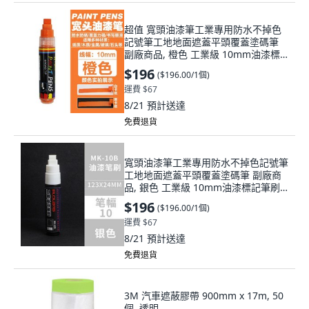
超值 寬頭油漆筆工業專用防水不掉色
記號筆工地地面遮蓋平頭覆蓋塗碼筆
副廠商品, 橙色 工業級 10mm油漆標
記筆刷, 1個
$196
(
$196.00/1個
)
運費 $67
8/21
預計送達
免費退貨
寬頭油漆筆工業專用防水不掉色記號筆
工地地面遮蓋平頭覆蓋塗碼筆 副廠商
品, 銀色 工業級 10mm油漆標記筆刷,
1個
$196
(
$196.00/1個
)
運費 $67
8/21
預計送達
免費退貨
3M 汽車遮蔽膠帶 900mm x 17m, 50
個, 透明