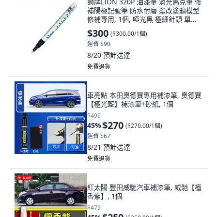
獅牌LION 320P 油漆筆 消光馬克筆 修
補陽極記號筆 防水耐磨 塗改塗鴉模型
修補專用, 1個, 啞光黑 極細針頭 單支
價, 啞光黑
$300
(
$300.00/1個
)
運費 $90
8/20
預計送達
免費退貨
車亮點 本田奧德賽專用補漆筆, 奧德賽
【極光藍】補漆筆+砂紙, 1個
$499
$270
45
%
(
$270.00/1個
)
運費 $67
8/21
預計送達
免費退貨
紅太陽 豐田威馳汽車補漆筆, 威馳【檀
香紫】, 1個
$479