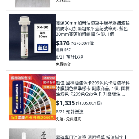
免費退貨
寬頭30mm加粗油漆筆手繪塗鴉補漆輪
胎防水可加墨粗頭平臺記號筆刷, 藍色
30mm寬頭加粗線幅 油漆, 1個
$376
(
$376.00/1個
)
運費 $67
8/21
預計送達
免費退貨
超值 國標油漆色卡299色色卡油漆塗料
漆膜顏色標準樣卡 副廠商品, 1個, 國標
油漆色卡299色Gsb色卡 升級版油,
N/A
$1,335
(
$1335.00/1個
)
8/21
預計送達
免運 ∙ 免費退貨
墓碑專用油漆筆 清明掃墓 補漆描字上