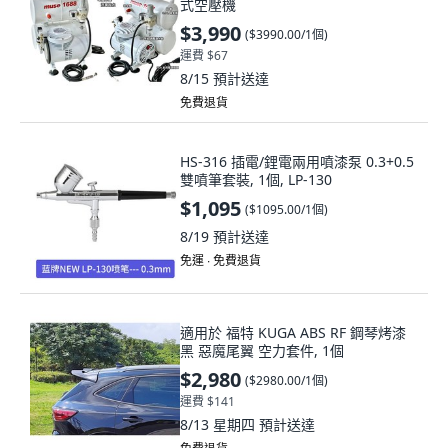
式空壓機
$3,990
(
$3990.00/1個
)
運費 $67
8/15
預計送達
免費退貨
HS-316 插電/鋰電兩用噴漆泵 0.3+0.5
雙噴筆套裝, 1個, LP-130
$1,095
(
$1095.00/1個
)
8/19
預計送達
免運 ∙ 免費退貨
適用於 福特 KUGA ABS RF 鋼琴烤漆
黑 惡魔尾翼 空力套件, 1個
$2,980
(
$2980.00/1個
)
運費 $141
8/13 星期四
預計送達