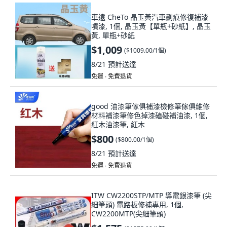
車遠 CheTo 晶玉黃汽車劃痕修復補漆
噴漆, 1個, 晶玉黃【單瓶+砂紙】, 晶玉
黃, 單瓶+砂紙
$1,009
(
$1009.00/1個
)
8/21
預計送達
免運 ∙ 免費退貨
good 油漆筆傢俱補漆檢修筆傢俱維修
材料補漆筆修色掉漆磕碰補油漆, 1個,
紅木油漆筆, 紅木
$800
(
$800.00/1個
)
8/21
預計送達
免運 ∙ 免費退貨
ITW CW2200STP/MTP 導電銀漆筆 (尖
細筆頭) 電路板修補專用, 1個,
CW2200MTP(尖細筆頭)