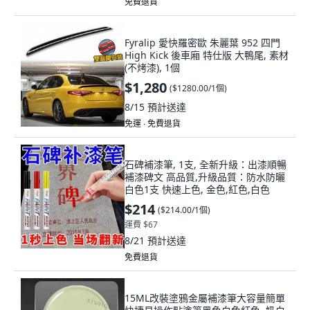
免費退貨
Fyralip 愛快羅密歐 朱麗葉 952 四門
High Kick 後車廂 特仕版 大鴨尾, 素材
(不烤漆), 1個
$1,280
(
$1280.00/1個
)
8/15
預計送達
免運 ∙ 免費退貨
石碑補漆筆, 1支, 全新升級：出漆順暢
補漆碑文 高品質,升級品質：防水防曬
白色1支 快速上色, 金色,紅色,白色
$214
(
$214.00/1個
)
運費 $67
8/21
預計送達
免費退貨
15ML改裝塗鴉金屬補漆筆大容量簡單