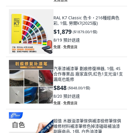
免費退貨
RAL K7 Classic 色卡，216種經典色
彩, 1個, 勞爾k7(2025版)
$1,879
(
$1879.00/1個
)
8/19
預計送達
免運 ∙ 免費退貨
汽車漆補漆筆 劃痕修復神器, 1個, 4S
合作專業品 廠家直供,紅色1支光油1支
漏底也能修
$848
(
$848.00/1個
)
8/20
預計送達
免運 ∙ 免費退貨
超值 木器油漆筆傢俱補漆檢修筆傢俱
維修材料補漆筆修色掉漆磕碰補油漆
副廠商品, 1個, 白色油漆筆