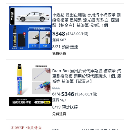
車靚點 豐田亞洲龍 專用汽車補漆筆 劃
痕修復筆 墨淵黑 流光銀 珍珠白, 亞洲
龍【鉑金白】補漆筆+砂紙, 1個
$348
(
$348.00/1個
)
運費 $67
8/21
預計送達
免費退貨
Dian Bin 適用於現代庫斯途 補漆筆 汽
車劃痕修復 適用於現代庫斯途, 1個, 庫
斯途 補漆筆【黛青灰】
$900
$346
61
%
(
$346.00/1個
)
運費 $67
8/19
預計送達
免費退貨