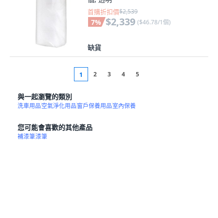
首購折扣價
$2,539
$2,339
7
%
(
$46.78/1個
)
缺貨
2
3
4
5
1
與一起瀏覽的類別
洗車用品
空氣淨化用品
窗戶保養用品
室內保養
您可能會喜歡的其他產品
補漆筆
漆筆