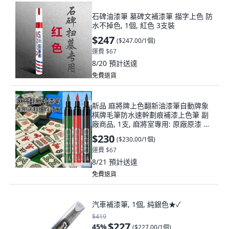
石碑油漆筆 墓碑文補漆筆 描字上色 防
水不掉色, 1個, 紅色 3支裝
$247
(
$247.00/1個
)
運費 $67
8/20
預計送達
免費退貨
新品 麻將牌上色翻新油漆筆自動牌象
棋牌毛筆防水速幹劃痕補漆上色筆 副
廠商品, 1支, 麻將室專用: 原廠原漆 一
筆修復,普通硬頭: 紅 1支2g 小樣試色,
$230
(
$230.00/1個
)
紅
運費 $67
8/21
預計送達
免費退貨
汽車補漆筆, 1個, 純銀色★✓
$419
$227
45
%
(
$227.00/1個
)