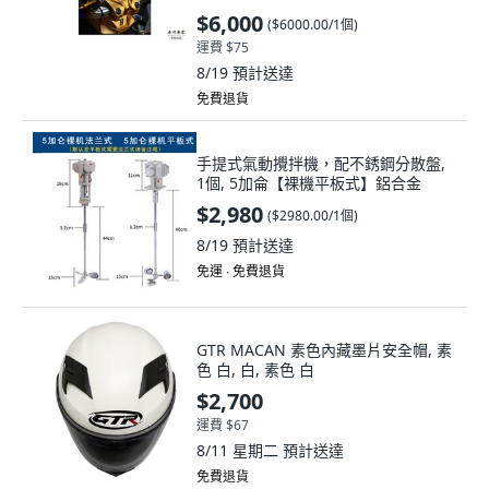
色
$6,000
(
$6000.00/1個
)
運費 $75
8/19
預計送達
免費退貨
手提式氣動攪拌機，配不銹鋼分散盤,
1個, 5加侖【裸機平板式】鋁合金
$2,980
(
$2980.00/1個
)
8/19
預計送達
免運 ∙ 免費退貨
GTR MACAN 素色內藏墨片安全帽, 素
色 白, 白, 素色 白
$2,700
運費 $67
8/11 星期二
預計送達
免費退貨