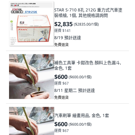
STAR S-710 8孔 212G 重力式汽車塗
裝噴槍, 1個, 其他規格請詢問
$2,835
(
$2835.00/1個
)
運費 $141
8/19
預計送達
免費退貨
補色工具筆 卡鉗改色 顏料上色漏斗,
金色, 1套
$600
(
$600.00/1個
)
運費 $67
8/11 星期二
預計送達
免費退貨
汽車刷筆 繪畫用品, 金色, 1套
$600
(
$600.00/1個
)
運費 $67