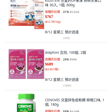
KIDSTEN 兒童鈣UP果凍 熱帶水果口
味 30入, 1個, 600g
首購折扣價
41
%
$1,316
$767
(
$12.78/10g
)
8/12 星期三
預計送達
(
100
)
dolphini 瓦特, 100錠, 2個
首購折扣價
26
%
$940
$689
(
$3.45/1錠
)
8/12 星期三
預計送達
(
1806
)
CENOVIS 兒童鋅免疫軟糖 柳橙口味, 1
個, 180g
首購折扣價
68
%
$1,198