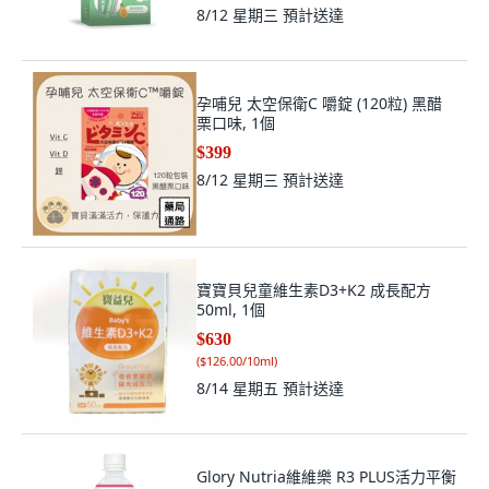
8/12 星期三
預計送達
孕哺兒 太空保衛C 嚼錠 (120粒) 黑醋
栗口味, 1個
$399
8/12 星期三
預計送達
寶寶貝兒童維生素D3+K2 成長配方
50ml, 1個
$630
(
$126.00/10ml
)
8/14 星期五
預計送達
Glory Nutria維維樂 R3 PLUS活力平衡