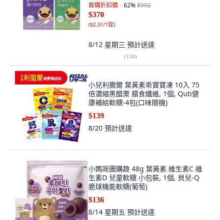
首購折扣價
62
%
$992
$370
(
$2.31/1錠
)
8/12 星期三
預計送達
(
134
)
小兒利撒爾 葉黃素乖寶寶凍 10入 75
倍濃縮黑醋栗 膳食纖維, 1個, Quti健
康補給軟糖-4包(口味隨機)
$139
8/20
預計送達
小媽咪團購趣 48g 葉黃素 維生素C 維
生素D 兒童軟糖 小包裝, 1個, 貝兒-Q
脆球機能軟糖(葡萄)
$136
8/14 星期五
預計送達