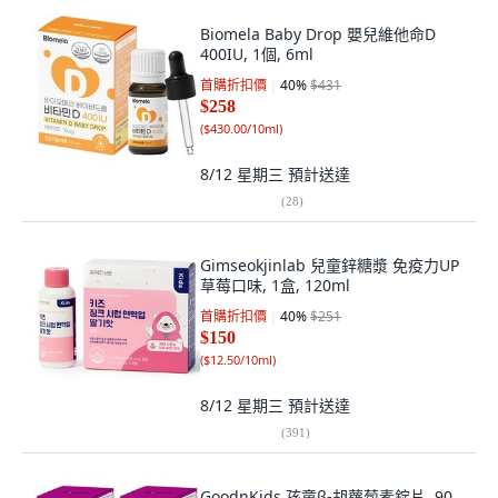
Biomela Baby Drop 嬰兒維他命D
400IU, 1個, 6ml
首購折扣價
40
%
$431
$258
(
$430.00/10ml
)
8/12 星期三
預計送達
(
28
)
Gimseokjinlab 兒童鋅糖漿 免疫力UP
草莓口味, 1盒, 120ml
首購折扣價
40
%
$251
$150
(
$12.50/10ml
)
8/12 星期三
預計送達
(
391
)
GoodnKids 孩童β-胡蘿蔔素錠片, 90