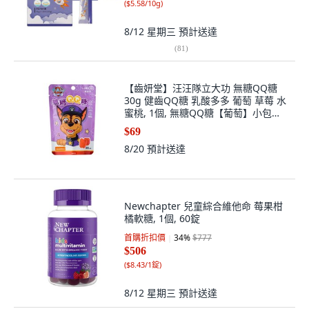
(
$5.58/10g
)
8/12 星期三
預計送達
(
81
)
【齒妍堂】汪汪隊立大功 無糖QQ糖
30g 健齒QQ糖 乳酸多多 葡萄 草莓 水
蜜桃, 1個, 無糖QQ糖【葡萄】小包裝
30g
$69
8/20
預計送達
Newchapter 兒童綜合維他命 莓果柑
橘軟糖, 1個, 60錠
首購折扣價
34
%
$777
$506
(
$8.43/1錠
)
8/12 星期三
預計送達