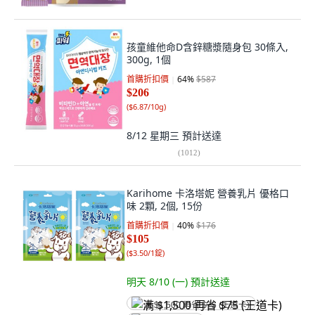
孩童維他命D含鋅糖漿隨身包 30條入,
300g, 1個
首購折扣價
64
%
$587
$206
(
$6.87/10g
)
8/12 星期三
預計送達
(
1012
)
Karihome 卡洛塔妮 營養乳片 優格口
味 2顆, 2個, 15份
首購折扣價
40
%
$176
$105
(
$3.50/1錠
)
明天 8/10 (一)
預計送達
满 $1,500 再省 $75 (王道卡)