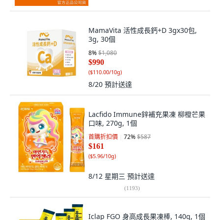
MamaVita 活性成長鈣+D 3gx30包,
3g, 30個
8
%
$1,080
$990
(
$110.00/10g
)
8/20
預計送達
Lacfido Immune鋅補充果凍 柳橙芒果
口味, 270g, 1個
首購折扣價
72
%
$587
$161
(
$5.96/10g
)
8/12 星期三
預計送達
(
1193
)
Iclap FGO 身高成長果凍棒, 140g, 1個