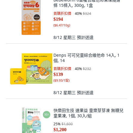
條 15條入, 300g, 1盒
首購折扣價
40
%
$324
$194
(
$6.47/10g
)
8/12 星期三
預計送達
Denps 可可兒童綜合維他命 14入, 1
個, 14
首購折扣價
40
%
$232
$139
(
$9.93/1錠
)
8/12 星期三
預計送達
快樂田生技 速果益 童樂芽芽凍 無糖兒
童果凍, 1個, 30入/組
25
%
$1,600
$1,200