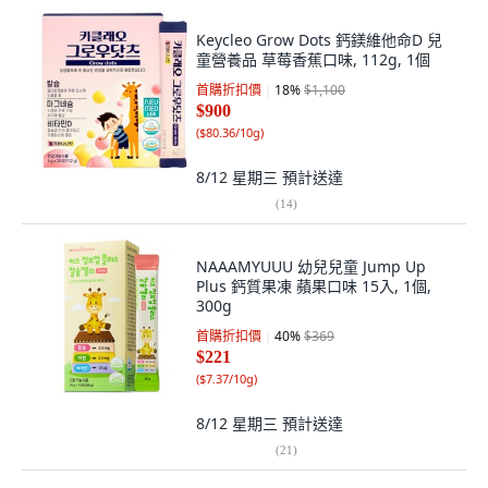
Keycleo Grow Dots 鈣鎂維他命D 兒
童營養品 草莓香蕉口味, 112g, 1個
首購折扣價
18
%
$1,100
$900
(
$80.36/10g
)
8/12 星期三
預計送達
(
14
)
NAAAMYUUU 幼兒兒童 Jump Up
Plus 鈣質果凍 蘋果口味 15入, 1個,
300g
首購折扣價
40
%
$369
$221
(
$7.37/10g
)
8/12 星期三
預計送達
(
21
)