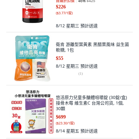
首購折扣價
46
%
$425
$226
(
$3.77/1錠
)
8/12 星期三
預計送達
衛肯 游離型葉黃素 黑醋栗風味 益生菌
軟糖, 1包
$55
8/12 星期三
預計送達
(
1
)
悠活原力兒童多醣體咀嚼錠 (30錠/盒)
接骨木莓 維生素C 台灣公司貨, 1個,
30顆
$699
(
$23.30/1錠
)
8/14 星期五
預計送達