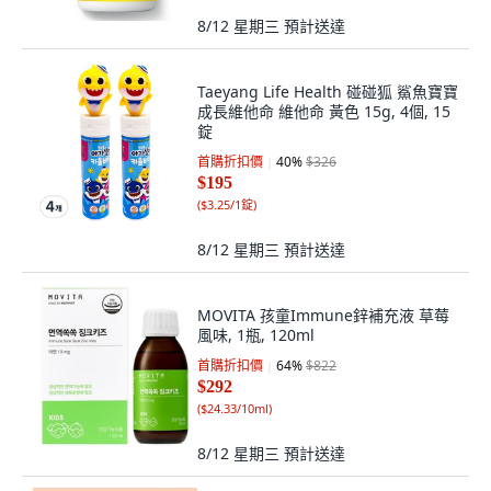
8/12 星期三
預計送達
Taeyang Life Health 碰碰狐 鯊魚寶寶
成長維他命 維他命 黃色 15g, 4個, 15
錠
首購折扣價
40
%
$326
$195
(
$3.25/1錠
)
8/12 星期三
預計送達
MOVITA 孩童Immune鋅補充液 草莓
風味, 1瓶, 120ml
首購折扣價
64
%
$822
$292
(
$24.33/10ml
)
8/12 星期三
預計送達