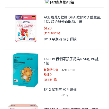
$4 酷澎幣回饋
ACE 機能Q軟糖 DHA 維他命D 益生菌,
1個, 綜合維他命軟糖, 1份
$120
(
$120.00/1錠
)
8/13 星期四
預計送達
LACTIV 我們家孩子鈣鎂D 90g, 60錠,
1個
首購折扣價
32
%
$610
$410
(
$6.83/1錠
)
8/12 星期三
預計送達
(
431
)