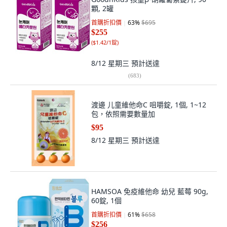
顆, 2罐
首購折扣價
63
%
$695
$255
(
$1.42/1錠
)
8/12 星期三
預計送達
(
683
)
渡邊 儿童維他命C 咀嚼錠, 1個, 1~12
包，依照需要數量加
$95
8/12 星期三
預計送達
HAMSOA 免疫維他命 幼兒 藍莓 90g,
60錠, 1個
首購折扣價
61
%
$658
$256