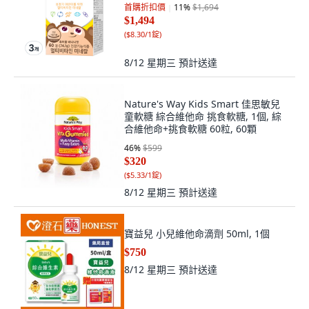
首購折扣價
11
%
$1,694
$1,494
(
$8.30/1錠
)
8/12 星期三
預計送達
Nature's Way Kids Smart 佳思敏兒
童軟糖 綜合維他命 挑食軟糖, 1個, 綜
合維他命+挑食軟糖 60粒, 60顆
46
%
$599
$320
(
$5.33/1錠
)
8/12 星期三
預計送達
寶益兒 小兒維他命滴劑 50ml, 1個
$750
8/12 星期三
預計送達