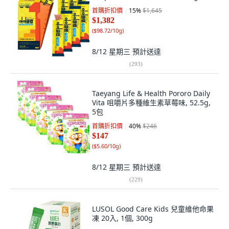
首購折扣價
15
%
$1,645
$1,382
(
$98.72/10g
)
8/12 星期三
預計送達
(
293
)
Taeyang Life & Health Pororo Daily
Vita 咀嚼片多種維生素草莓味, 52.5g,
5包
首購折扣價
40
%
$246
$147
(
$5.60/10g
)
8/12 星期三
預計送達
(
229
)
LUSOL Good Care Kids 兒童維他命果
凍 20入, 1個, 300g