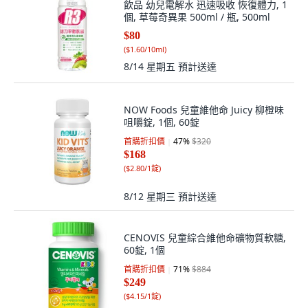
飲品 幼兒電解水 迅速吸收 恢復體力, 1
個, 草莓奇異果 500ml / 瓶, 500ml
$80
(
$1.60/10ml
)
8/14 星期五
預計送達
NOW Foods 兒童維他命 Juicy 柳橙味
咀嚼錠, 1個, 60錠
首購折扣價
47
%
$320
$168
(
$2.80/1錠
)
8/12 星期三
預計送達
CENOVIS 兒童綜合維他命礦物質軟糖,
60錠, 1個
首購折扣價
71
%
$884
$249
(
$4.15/1錠
)