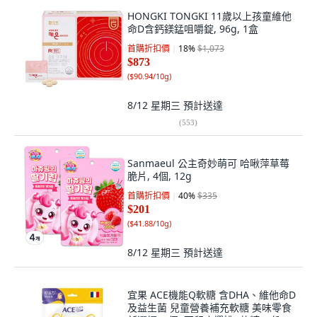
HONGKI TONGKI 11歲以上孩童維他
命D含鈣鎂錳咀嚼錠, 96g, 1盒
首購折扣價
18
%
$1,073
$873
(
$90.94/10g
)
8/12 星期三
預計送達
(
553
)
Sanmaeul 公主奇妙萌可 哈啾萍草莓
脆片, 4個, 12g
首購折扣價
40
%
$335
$201
(
$41.88/10g
)
8/12 星期三
預計送達
宜果 ACE機能Q軟糖 含DHA、維他命D
及益生菌 兒童營養補充軟糖 美味零食