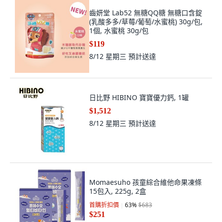
齒妍堂 Lab52 無糖QQ糖 無糖口含錠
(乳酸多多/草莓/葡萄/水蜜桃) 30g/包,
1個, 水蜜桃 30g/包
$119
8/12 星期三
預計送達
日比野 HIBINO 寶寶優力鈣, 1罐
$1,512
8/12 星期三
預計送達
Momaesuho 孩童綜合維他命果凍條
15包入, 225g, 2盒
首購折扣價
63
%
$683
$251