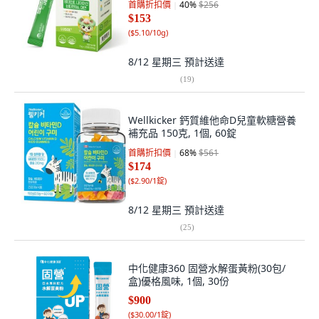
首購折扣價
40
%
$256
$153
(
$5.10/10g
)
8/12 星期三
預計送達
(
19
)
Wellkicker 鈣質維他命D兒童軟糖營養
補充品 150克, 1個, 60錠
首購折扣價
68
%
$561
$174
(
$2.90/1錠
)
8/12 星期三
預計送達
(
25
)
中化健康360 固營水解蛋黃粉(30包/
盒)優格風味, 1個, 30份
$900
(
$30.00/1錠
)