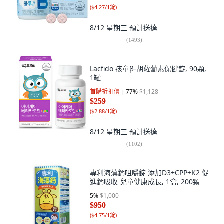
(
$4.27/1錠
)
8/12 星期三
預計送達
(
1493
)
Lacfido 孩童β-胡蘿蔔素保健錠, 90顆,
1罐
首購折扣價
77
%
$1,128
$259
(
$2.88/1錠
)
8/12 星期三
預計送達
(
1102
)
專利海藻鈣咀嚼錠 添加D3+CPP+K2 促
進鈣吸收 兒童健康成長, 1盒, 200顆
5
%
$1,000
$950
(
$4.75/1錠
)