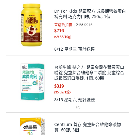
Dr. For Kids 兒童配方 成長期營養蛋白
補充劑 巧克力口味, 750g, 1個
首購折扣價
21
%
$916
$716
(
$9.55/10g
)
8/12 星期三
預計送達
台塑生醫 醫之方 兒童金盞花葉黃素口
嚼錠 兒童綜合維他命口嚼錠 兒童綜合
成長高鈣口嚼錠, 1個, 60顆
$319
(
$5.32/1錠
)
8/15 星期六
預計送達
(
3
)
Centrum 善存 兒童綜合維他命礦物
質, 60錠, 3個