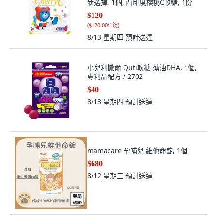
新選擇, 1個, 西印度櫻桃C軟糖, 1份
$120
(
$120.00/1錠
)
8/13 星期四
預計送達
小兒利撒爾 Quti軟糖 藻油DHA, 1個,
專利晶配方 / 2702
$40
8/13 星期四
預計送達
mamacare 孕哺兒 維他命錠, 1個
$680
8/12 星期三
預計送達