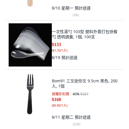
8/10 星期一
預計送達
(
26
)
一次性湯勺 103型 塑料外賣打包快餐
勺 透明調羹, 1個, 100支
$133
(
$1.33/1入
)
8/19
預計送達
Bom91 三叉迷你叉 9.5cm 黑色, 200
入, 1個
首購折扣價
40
%
$267
$160
(
$0.80/1入
)
8/11 星期二
預計送達
(
226
)