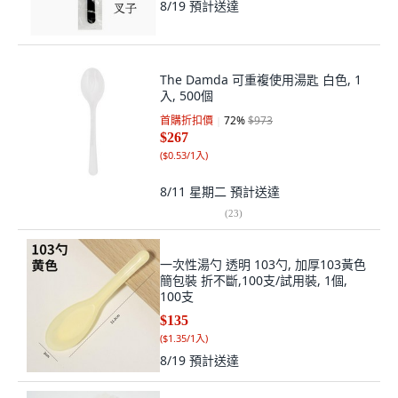
8/19
預計送達
The Damda 可重複使用湯匙 白色, 1
入, 500個
首購折扣價
72
%
$973
$267
(
$0.53/1入
)
8/11 星期二
預計送達
(
23
)
一次性湯勺 透明 103勺, 加厚103黃色
簡包裝 折不斷,100支/試用裝, 1個,
100支
$135
(
$1.35/1入
)
8/19
預計送達