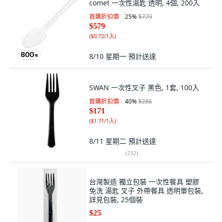
comet 一次性湯匙 透明, 4個, 200入
首購折扣價
25
%
$779
$579
(
$0.72/1入
)
8/10 星期一
預計送達
SWAN 一次性叉子 黑色, 1套, 100入
首購折扣價
40
%
$286
$171
(
$1.71/1入
)
8/11 星期二
預計送達
(
232
)
台灣製造 獨立包裝 一次性餐具 塑膠
免洗 湯匙 叉子 外帶餐具 透明單包裝,
詳見包裝, 25個裝
$25