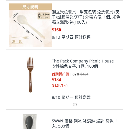
獨立米色餐具 - 單支包裝 免洗餐具 (叉
子/塑膠湯匙/刀子) 外帶方便, 1個, 米色
獨立湯匙-包(100入)
$160
8/13 星期四
預計送達
The Pack Company Picnic House 一
次性棕色叉子, 1個, 100個
首購折扣價
69
%
$434
$134
(
$1.34/1入
)
8/10 星期一
預計送達
(
2
)
SWAN 優格 刨冰 冰淇淋 湯匙 灰色, 1
入, 500個