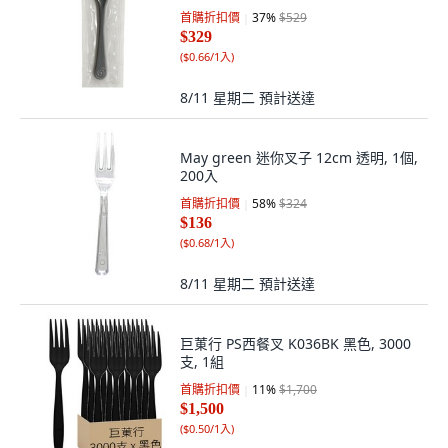
首購折扣價
37
%
$529
$329
(
$0.66/1入
)
8/11 星期二
預計送達
May green 迷你叉子 12cm 透明, 1個,
200入
首購折扣價
58
%
$324
$136
(
$0.68/1入
)
8/11 星期二
預計送達
巨菄行 PS西餐叉 K036BK 黑色, 3000
支, 1組
首購折扣價
11
%
$1,700
$1,500
(
$0.50/1入
)