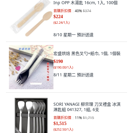
Inp OPP 木湯匙 16cm, 1入, 100個
首購折扣價
40
%
$374
$224
(
$2.24/1入
)
8/10 星期一
預計送達
宏盛烘焙 黑色叉勺+紙巾, 1個, 1個裝
$190
(
$190.00/1入
)
8/11 星期二
預計送達
SORI YANAGI 柳宗理 刀叉禮盒 冰淇
淋匙組 041327, 1組, 6支
首購折扣價
11
%
$1,715
$1,515
(
$252.50/1入
)