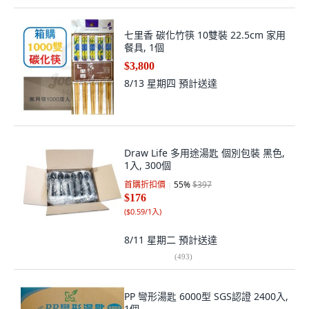
七里香 碳化竹筷 10雙裝 22.5cm 家用
餐具, 1個
$3,800
8/13 星期四
預計送達
Draw Life 多用途湯匙 個別包裝 黑色,
1入, 300個
首購折扣價
55
%
$397
$176
(
$0.59/1入
)
8/11 星期二
預計送達
(
493
)
PP 彎形湯匙 6000型 SGS認證 2400入,
1個