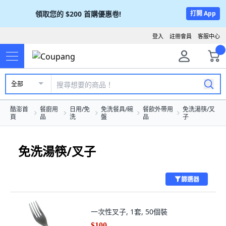
領取您的
$200
首購優惠卷!
打開 App
登入
註冊會員
客服中心
全部
酷澎首
餐廚用
日用/免
免洗餐具/碗
餐飲外帶用
免洗湯筷/叉
頁
品
洗
盤
品
子
免洗湯筷/叉子
篩選器
一次性叉子, 1套, 50個裝
$100