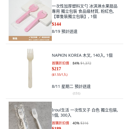
一次性加厚塑料叉勺 冰淇淋水果甜品
專用 獨立包裝 食品級材質, 粉紅色,
【單隻裝獨立包裝】, 1個
$144
8/19
預計送達
NAPKIN KOREA 木叉, 140入, 1個
首購折扣價
84
%
$1,372
$217
(
$1.55/1入
)
8/11 星期二
預計送達
(
151
)
Iroul生活 一次性叉子 白色 獨立包裝,
1個, 300入
首購折扣價
40
%
$316
$189