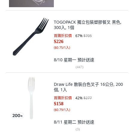
TOGOPACK 獨立包裝塑膠餐叉 黑色,
300入, 1個
首購折扣價
67
%
$705
$226
(
$0.75/1入
)
8/10 星期一
預計送達
(
447
)
Draw Life 散裝白色叉子 16公分, 200
個, 1入
首購折扣價
42
%
$277
$158
(
$0.79/1入
)
8/11 星期二
預計送達
(
3
)