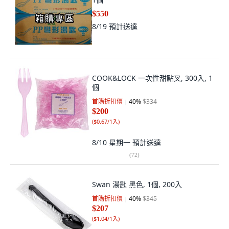
$550
8/19
預計送達
COOK&LOCK 一次性甜點叉, 300入, 1
個
首購折扣價
40
%
$334
$200
(
$0.67/1入
)
8/10 星期一
預計送達
(
72
)
Swan 湯匙 黑色, 1個, 200入
首購折扣價
40
%
$345
$207
(
$1.04/1入
)