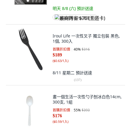
明天 8/8 (六)
預計送達
最高再省 $76 (王道卡)
Iroul Life 一次性叉子 獨立包裝 黑色,
1個, 300入
首購折扣價
40
%
$316
$189
(
$0.63/1入
)
8/11 星期二
預計送達
(
137
)
畫一個生活一次性勺子刨冰白色14cm,
300支, 1組
首購折扣價
55
%
$393
$176
(
$0.59/1入
)