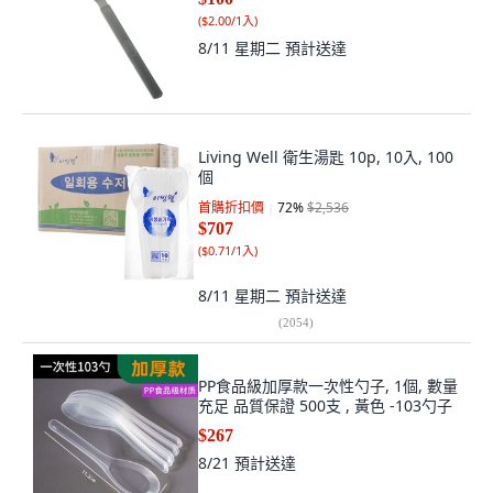
(
$2.00/1入
)
8/11 星期二
預計送達
Living Well 衛生湯匙 10p, 10入, 100
個
首購折扣價
72
%
$2,536
$707
(
$0.71/1入
)
8/11 星期二
預計送達
(
2054
)
PP食品級加厚款一次性勺子, 1個, 數量
充足 品質保證 500支 , 黃色 -103勺子
$267
8/21
預計送達