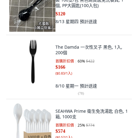
個, PP大圓匙(100入包)
$120
8/13 星期四
預計送達
The Damda 一次性叉子 黑色, 1入,
200個
首購折扣價
60
%
$422
$166
(
$0.83/1入
)
8/10 星期一
預計送達
(
78
)
SEAHWA Prime 衛生免洗湯匙 白色, 1
箱, 1000支
首購折扣價
25
%
$774
$574
(
$0.57/1入
)