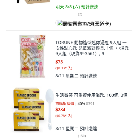
明天 8/8 (六)
預計送達
(
2
)
最高再省 $75 (王道卡)
TORUNE 動物造型迷你湯匙 9入組 一
次性點心匙 兒童派對餐具, 1個, 小湯匙
9入組（現貨/P-3561）, 9
$75
(
$8.33/1入
)
8/11 星期二
預計送達
生活微笑 可重複使用湯匙, 100個, 3個
首購折扣價
40
%
$391
$234
(
$0.78/1入
)
8/11 星期二
預計送達
(
150
)