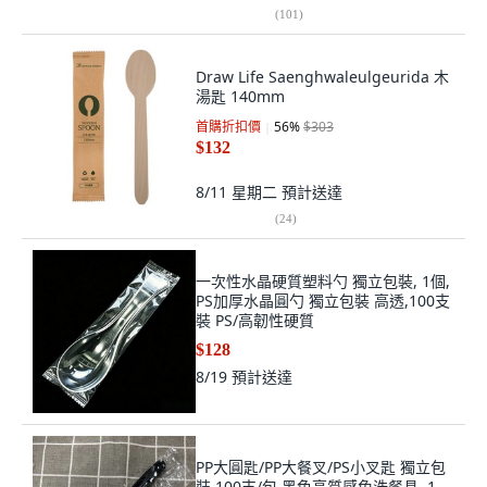
(
101
)
Draw Life Saenghwaleulgeurida 木
湯匙 140mm
首購折扣價
56
%
$303
$132
8/11 星期二
預計送達
(
24
)
一次性水晶硬質塑料勺 獨立包裝, 1個,
PS加厚水晶圓勺 獨立包裝 高透,100支
裝 PS/高韌性硬質
$128
8/19
預計送達
PP大圓匙/PP大餐叉/PS小叉匙 獨立包
裝 100支/包 黑色高質感免洗餐具, 1