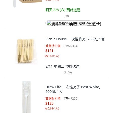
明天 8/8 (六)
預計送達
(
39
)
满 $1,500 再省 $75 (王道卡)
Picnic House 一次性竹叉, 200入, 1套
首購折扣價
61
%
$314
$121
(
$0.61/1入
)
8/11 星期二
預計送達
(
1120
)
Draw Life 一次性叉子 Best White,
200個, 1入
首購折扣價
47
%
$256
$135
(
$0.68/1入
)