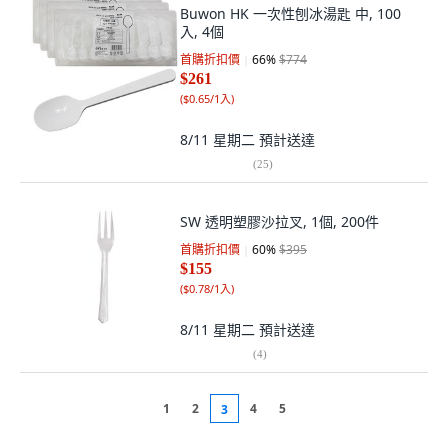
Buwon HK 一次性刨冰湯匙 中, 100
入, 4個
首購折扣價
66
%
$774
$261
(
$0.65/1入
)
8/11 星期二
預計送達
(
25
)
SW 透明塑膠沙拉叉, 1個, 200件
首購折扣價
60
%
$395
$155
(
$0.78/1入
)
8/11 星期二
預計送達
(
4
)
1
2
4
5
3