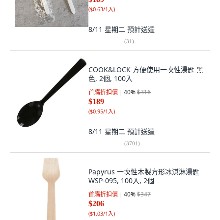
(
$0.63/1入
)
8/11 星期二
預計送達
(
31
)
COOK&LOCK 方便使用一次性湯匙 黑
色, 2個, 100入
首購折扣價
40
%
$316
$189
(
$0.95/1入
)
8/11 星期二
預計送達
(
3701
)
Papyrus 一次性木製方形冰淇淋湯匙
WSP-095, 100入, 2個
首購折扣價
40
%
$347
$206
(
$1.03/1入
)