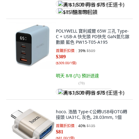
满 $1,500 再省 $75 (王道卡)
$15 酷澎幣回饋
POLYWELL 寶利威爾 65W 三孔 Type-
C + USB-A 快充頭 PD快充 GaN氮化鎵
數顯 藍色 PW15-T05-A195
首購折扣價
39
%
$509
$309
(
$309.00/1個
)
明天 8/8 (六)
預計送達
(
70
)
满 $1,500 再省 $75 (王道卡)
hoco. 浩酷 Type-C公轉USB母OTG轉
接頭 UA31C, 灰色, 28.03mm, 1個
首購折扣價
40
%
$135
$81
(
$81.00/1個
)