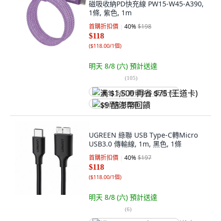
磁吸收納PD快充線 PW15-W45-A390,
1條, 紫色, 1m
首購折扣價
40
%
$198
$118
(
$118.00/1個
)
明天 8/8 (六)
預計送達
(
105
)
满 $1,500 再省 $75 (王道卡)
$9 酷澎幣回饋
UGREEN 綠聯 USB Type-C轉Micro
USB3.0 傳輸線, 1m, 黑色, 1條
首購折扣價
40
%
$197
$118
(
$118.00/1個
)
明天 8/8 (六)
預計送達
(
6
)