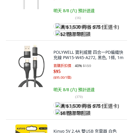
明天 8/8 (六)
預計送達
(
16
)
满 $1,500 再省 $75 (王道卡)
$2 酷澎幣回饋
POLYWELL 寶利威爾 四合一PD編織快
充線 PW15-W45-A272, 黑色, 1條, 1m
首購折扣價
40
%
$159
$95
(
$95.00/1個
)
明天 8/8 (六)
預計送達
(
370
)
满 $1,500 再省 $75 (王道卡)
$8 酷澎幣回饋
Kinyo 5V 2.4A 雙USB 充電器 白色