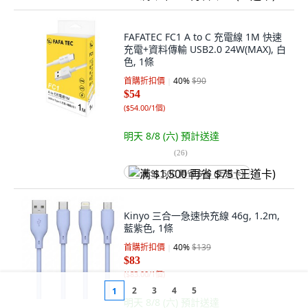
FAFATEC FC1 A to C 充電線 1M 快速
充電+資料傳輸 USB2.0 24W(MAX), 白
色, 1條
首購折扣價
40
%
$90
$54
(
$54.00/1個
)
明天 8/8 (六)
預計送達
(
26
)
满 $1,500 再省 $75 (王道卡)
Kinyo 三合一急速快充線 46g, 1.2m,
藍紫色, 1條
首購折扣價
40
%
$139
$83
(
$83.00/1個
)
2
3
4
5
1
明天 8/8 (六)
預計送達