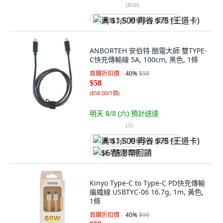
(
850
)
满 $1,500 再省 $75 (王道卡)
ANBORTEH 安伯特 酷電大師 雙TYPE-
C快充傳輸線 5A, 100cm, 黑色, 1條
首購折扣價
40
%
$98
$58
(
$58.00/1個
)
明天 8/8 (六)
預計送達
(
5
)
满 $1,500 再省 $75 (王道卡)
$6 酷澎幣回饋
Kinyo Type-C to Type-C PD快充傳輸
編織線 USBTYC-06 16.7g, 1m, 黃色,
1條
首購折扣價
40
%
$99