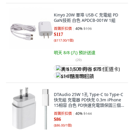
Kinyo 20W 單埠 USB-C 充電組 PD
GaN技術 白色 APDCB-001W 1組
首購折扣價
40
%
$196
$117
(
$117.00/1個
)
明天 8/8 (六)
預計送達
(
20
)
满 $1,500 再省 $75 (王道卡)
$14 酷澎幣回饋
DTAudio 25W 1孔 Type-C to Type-C
快充組 充電器 PD快充 0.3m iPhone
15相容 白色 PD快速充電頭保固三個月
PD快速充電編織線保固一年 輸出電流
首購折扣價
40
%
$144
3A
$86
(
$86.00/1個
)