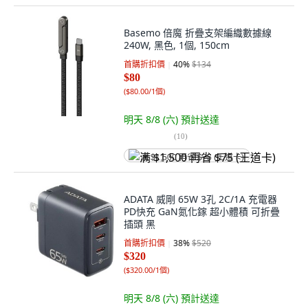
Basemo 倍魔 折疊支架編織數據線
240W, 黑色, 1個, 150cm
首購折扣價
40
%
$134
$80
(
$80.00/1個
)
明天 8/8 (六)
預計送達
(
10
)
满 $1,500 再省 $75 (王道卡)
ADATA 威剛 65W 3孔 2C/1A 充電器
PD快充 GaN氮化鎵 超小體積 可折疊
插頭 黑
首購折扣價
38
%
$520
$320
(
$320.00/1個
)
明天 8/8 (六)
預計送達