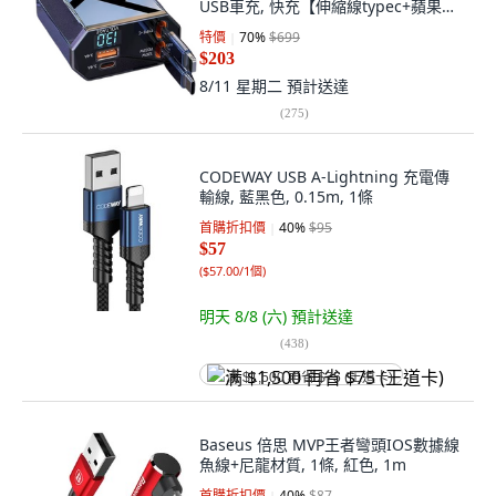
USB車充, 快充【伸縮線typec+蘋果】,
BSMI 認證
特價
70
%
$699
$203
8/11 星期二
預計送達
(
275
)
CODEWAY USB A-Lightning 充電傳
輸線, 藍黑色, 0.15m, 1條
首購折扣價
40
%
$95
$57
(
$57.00/1個
)
明天 8/8 (六)
預計送達
(
438
)
满 $1,500 再省 $75 (王道卡)
Baseus 倍思 MVP王者彎頭IOS數據線
魚線+尼龍材質, 1條, 紅色, 1m
首購折扣價
40
%
$87