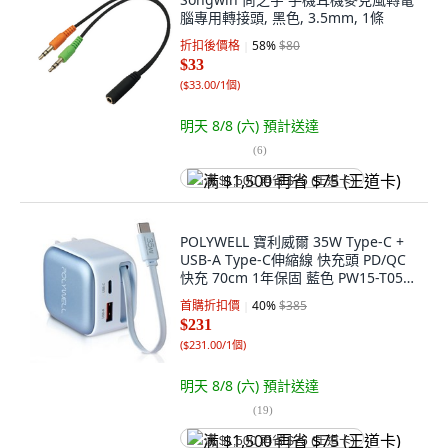
腦專用轉接頭, 黑色, 3.5mm, 1條
折扣後價格
58
%
$80
$33
(
$33.00/1個
)
明天 8/8 (六)
預計送達
(
6
)
满 $1,500 再省 $75 (王道卡)
POLYWELL 寶利威爾 35W Type-C +
USB-A Type-C伸縮線 快充頭 PD/QC
快充 70cm 1年保固 藍色 PW15-T05-
A206
首購折扣價
40
%
$385
$231
(
$231.00/1個
)
明天 8/8 (六)
預計送達
(
19
)
满 $1,500 再省 $75 (王道卡)