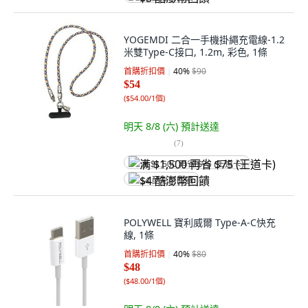
YOGEMDI 二合一手機掛繩充電線-1.2
米雙Type-C接口, 1.2m, 彩色, 1條
首購折扣價
40
%
$90
$54
(
$54.00/1個
)
明天 8/8 (六)
預計送達
(
7
)
满 $1,500 再省 $75 (王道卡)
$4 酷澎幣回饋
POLYWELL 寶利威爾 Type-A-C快充
線, 1條
首購折扣價
40
%
$80
$48
(
$48.00/1個
)