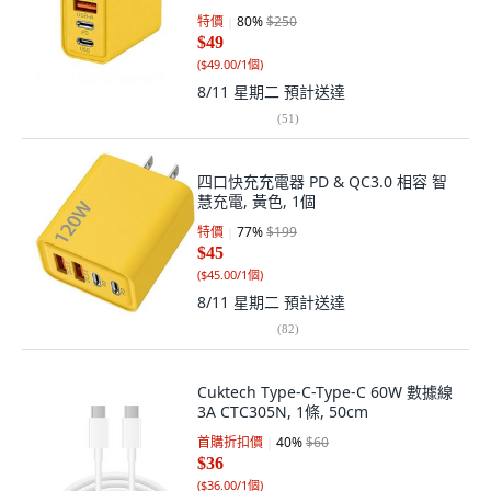
特價
80
%
$250
$49
(
$49.00/1個
)
8/11 星期二
預計送達
(
51
)
四口快充充電器 PD & QC3.0 相容 智
慧充電, 黃色, 1個
特價
77
%
$199
$45
(
$45.00/1個
)
8/11 星期二
預計送達
(
82
)
Cuktech Type-C-Type-C 60W 數據線
3A CTC305N, 1條, 50cm
首購折扣價
40
%
$60
$36
(
$36.00/1個
)