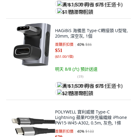
满 $1,500 再省 $75 (王道卡)
$1 酷澎幣回饋
HAGiBiS 海備思 Type-C轉接頭 U型彎,
20mm, 深空灰, 1個
首購折扣價
40
%
$86
$51
(
$51.00/1個
)
明天 8/8 (六)
預計送達
(
19
)
满 $1,500 再省 $75 (王道卡)
$2 酷澎幣回饋
POLYWELL 寶利威爾 Type-C
Lightning 蘋果PD快充編織線 iPhone
PW15-W45-A302, 0.5m, 灰色, 1條
首購折扣價
40
%
$133