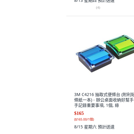
8/13 星期四
預計送達
(
4
)
3M C4216 抽取式便條台 (附利
條紙一本) - 辦公桌面收納好幫手
手記錄重要事項, 1個, 綠
$165
(
$165.00/1個
)
8/15 星期六
預計送達