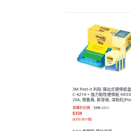
3M Post-it 利貼 彈出式便條紙
C-4214 + 強力黏性便條紙 KR33
20A, 懷舊黃, 新芽綠, 深粉紅(Post
利貼), 1套
首購折扣價
59
%
$891
$359
(
$359.00/1個
)