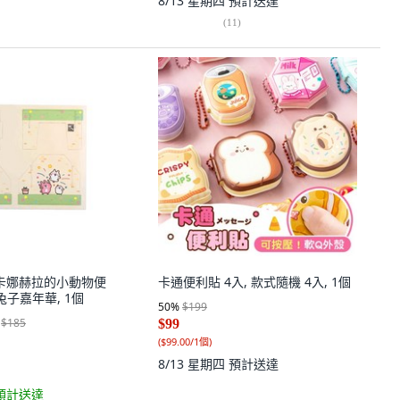
8/13 星期四
預計送達
(
11
)
達 卡娜赫拉的小動物便
卡通便利貼 4入, 款式隨機 4入, 1個
兔子嘉年華, 1個
50
%
$199
$185
$99
(
$99.00/1個
)
8/13 星期四
預計送達
預計送達