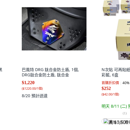
黑
巴風特 DRG 鈦合金防土盾, 1個,
N次貼 可再貼紙
DRG鈦合金防土盾, 鈦合金
彩藍, 6盒
$1,220
首購折扣價
40
%
$252
(
$1220.00/1個
)
(
$42.00/1個
)
8/20
預計送達
明天 8/11 (二)
(
1
)
满 $1,500 再