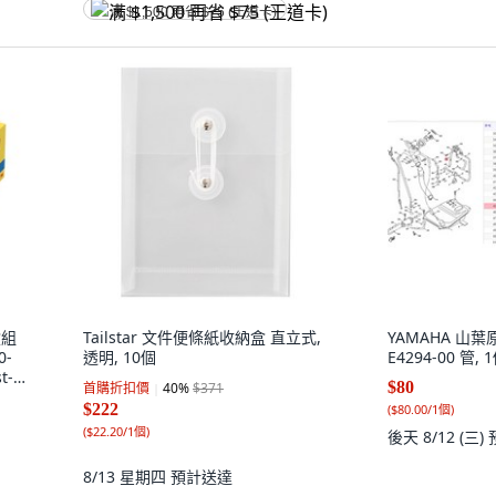
满 $1,500 再省 $75 (王道卡)
盒組
Tailstar 文件便條紙收納盒 直立式,
YAMAHA 山葉原
0-
透明, 10個
E4294-00 管, 
-it
$80
首購折扣價
40
%
$371
$222
(
$80.00/1個
)
(
$22.20/1個
)
後天 8/12 (三)
8/13 星期四
預計送達