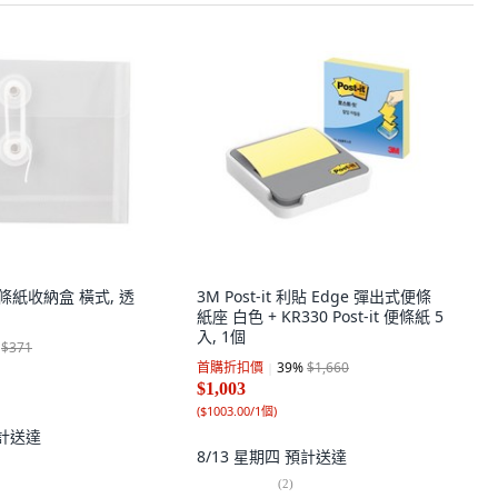
件便條紙收納盒 橫式, 透
3M Post-it 利貼 Edge 彈出式便條
紙座 白色 + KR330 Post-it 便條紙 5
入, 1個
$371
首購折扣價
39
%
$1,660
$1,003
(
$1003.00/1個
)
計送達
8/13 星期四
預計送達
(
2
)