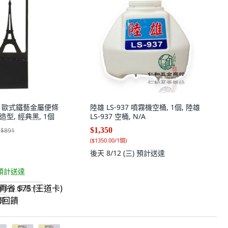
工 歐式鐵藝金屬便條
陸雄 LS-937 噴霧機空桶, 1個, 陸雄
造型, 經典黑, 1個
LS-937 空桶, N/A
$1,350
$891
(
$1350.00/1個
)
後天 8/12 (三)
預計送達
預計送達
省 $75 (王道卡)
回饋