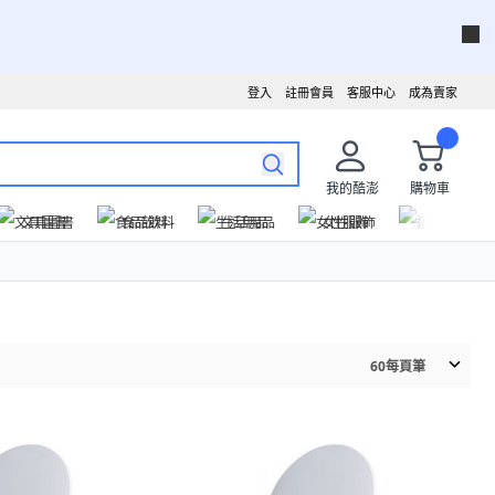
登入
註冊會員
客服中心
成為賣家
我的酷澎
購物車
文具圖書
食品飲料
生活用品
女性服飾
運動戶外
60
每頁筆