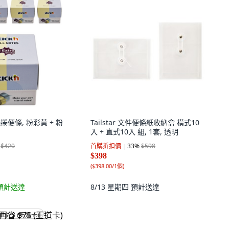
捲便條, 粉彩黃 + 粉
Tailstar 文件便條紙收納盒 橫式10
入 + 直式10入 組, 1套, 透明
$420
首購折扣價
33
%
$598
$398
(
$398.00/1個
)
預計送達
8/13 星期四
預計送達
省 $75 (王道卡)