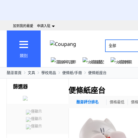
加到我的最愛
申請入駐
全部
類別
澎派中元節
火箭速配
火箭跨境
酷澎首頁
文具
學校用品
便條紙/手冊
便條紙座台
篩選器
便條紙座台
酷澎評分排名
價格最低
價
僅顯示
僅顯示
僅顯示