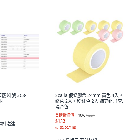
廠 料號 3C8-
Scalla 便條膠帶 24mm 黃色 4入 +
1個
綠色 2入 + 粉紅色 2入 補充組, 1套,
混合色
首購折扣價
40
%
$221
$132
預計送達
(
$132.00/1個
)