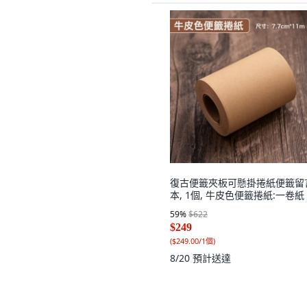
復古便籤夾板可懸掛捲紙便籤留
本, 1個, 牛皮色便籤捲紙:一卷紙
59
%
$622
$249
(
$249.00/1個
)
8/20
預計送達