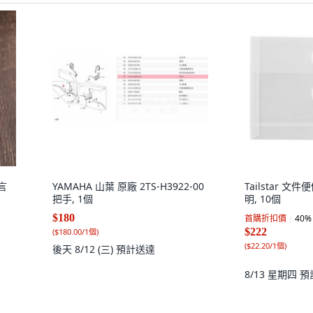
言
YAMAHA 山葉 原廠 2TS-H3922-00
Tailstar 文
把手, 1個
明, 10個
$180
首購折扣價
40
%
$222
(
$180.00/1個
)
(
$22.20/1個
)
後天 8/12 (三)
預計送達
8/13 星期四
預