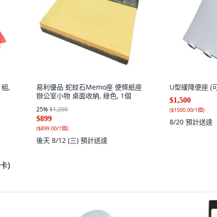
1組,
易利優品 蛇紋石Memo座 便條紙座
U型緩降便座 (
辦公室小物 桌面收納, 綠色, 1個
$1,500
25
%
$1,200
(
$1500.00/1個
)
$899
8/20
預計送達
(
$899.00/1個
)
後天 8/12 (三)
預計送達