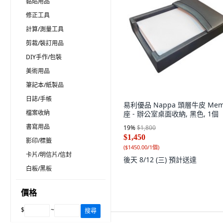
黏貼用品
修正工具
計算/測量工具
剪裁/裝訂用品
DIY手作/包裝
美術用品
筆記本/紙製品
日誌/手帳
易利優品 Nappa 頭層牛皮 Me
檔案收納
座 - 辦公室桌面收納, 黑色, 1個
書寫用品
19
%
$1,800
$1,450
影印/標籤
(
$1450.00/1個
)
卡片/明信片/信封
後天 8/12 (三)
預計送達
白板/黑板
價格
$
~
搜尋