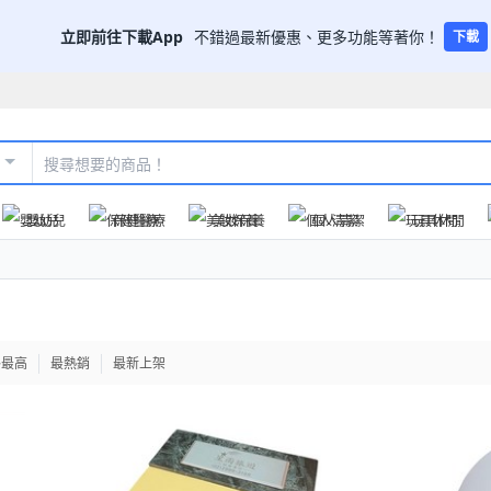
立即前往下載App
不錯過最新優惠、更多功能等著你！
下載
嬰幼兒
保健醫療
美妝保養
個人清潔
玩具休閒
格最高
最熱銷
最新上架