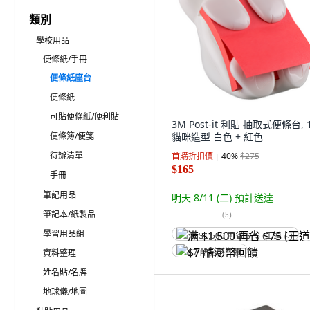
類別
學校用品
便條紙/手冊
便條紙座台
便條紙
可貼便條紙/便利貼
3M Post-it 利貼 抽取式便條台, 
便條簿/便箋
貓咪造型 白色 + 紅色
待辦清單
首購折扣價
40
%
$275
$165
手冊
筆記用品
明天 8/11 (二)
預計送達
筆記本/紙製品
(
5
)
學習用品組
满 $1,500 再省 $75 (王道卡)
資料整理
$7 酷澎幣回饋
姓名貼/名牌
地球儀/地圖