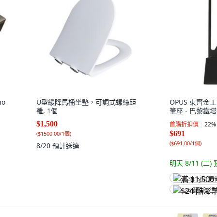
mo
U型緩降馬桶坐墊，可調式螺絲距
OPUS 東齊金
離, 1個
筆座 - 巴黎鐵塔
$1,500
首購折扣價
22
%
$691
(
$1500.00/1個
)
(
$691.00/1個
)
8/20
預計送達
明天 8/11 (二)
满 $1,500 再
$24 酷澎幣