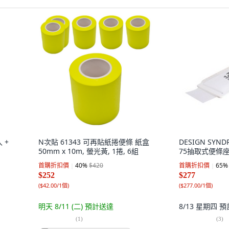
 +
N次貼 61343 可再貼紙捲便條 紙盒
DESIGN SY
50mm x 10m, 螢光黃, 1捲, 6組
75抽取式便條座,
首購折扣價
40
%
$420
首購折扣價
65
%
$252
$277
(
$42.00/1個
)
(
$277.00/1個
)
明天 8/11 (二)
預計送達
8/13 星期四
預
(
1
)
(
3
)