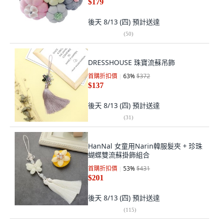
$179
後天 8/13 (四)
預計送達
(
50
)
DRESSHOUSE 珠寶流蘇吊飾
首購折扣價
63
%
$372
$137
後天 8/13 (四)
預計送達
(
31
)
HanNal 女童用Narin韓服髮夾 + 珍珠
蝴蝶雙流蘇掛飾組合
首購折扣價
53
%
$431
$201
後天 8/13 (四)
預計送達
(
115
)