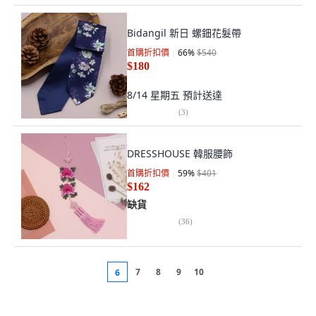
Bidangil 新日 螺鈿花髮帶
首購折扣價
66
%
$540
$180
8/14 星期五
預計送達
(
3
)
DRESSHOUSE 韓服腰飾
首購折扣價
59
%
$401
$162
缺貨
(
36
)
7
8
9
10
6