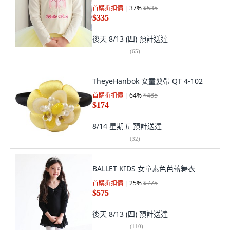
首購折扣價
37
%
$535
$335
後天 8/13 (四)
預計送達
(
65
)
TheyeHanbok 女童髮帶 QT 4-102
首購折扣價
64
%
$485
$174
8/14 星期五
預計送達
(
32
)
BALLET KIDS 女童素色芭蕾舞衣
首購折扣價
25
%
$775
$575
後天 8/13 (四)
預計送達
(
110
)