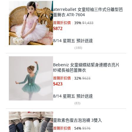
aterreballet 女童短袖三件式分離型芭
蕾舞衣 ATR-7604
首購折扣價
39
%
$1,433
$872
8/14 星期五
預計送達
(
180
)
Bebeniz 女童蝴蝶結緊身連體衣亮片
紗裙長袖芭蕾舞衣
首購折扣價
32
%
$623
$423
8/14 星期五
預計送達
(
83
)
童款素色復古泡泡襪 3雙入
首購折扣價
54
%
$576