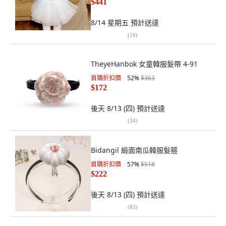
$441
8/14 星期五
預計送達
(
16
)
TheyeHanbok 女童韓服髮帶 4-91
首購折扣價
52
%
$363
$172
後天 8/13 (四)
預計送達
(
34
)
Bidangil 緞面南瓜韓服髮箍
首購折扣價
57
%
$518
$222
後天 8/13 (四)
預計送達
(
83
)