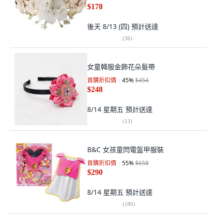
$178
後天 8/13 (四)
預計送達
(
36
)
女童韓服金飾花朵髮帶
首購折扣價
45
%
$454
$248
8/14 星期五
預計送達
(
13
)
B&C 女孩童閃電盔甲服裝
首購折扣價
55
%
$658
$290
8/14 星期五
預計送達
(
180
)