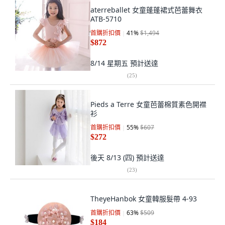
aterreballet 女童蓬蓬裙式芭蕾舞衣
ATB-5710
首購折扣價
41
%
$1,494
$872
8/14 星期五
預計送達
(
25
)
Pieds a Terre 女童芭蕾棉質素色開襟
衫
首購折扣價
55
%
$607
$272
後天 8/13 (四)
預計送達
(
23
)
TheyeHanbok 女童韓服髮帶 4-93
首購折扣價
63
%
$509
$184