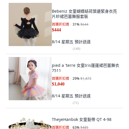
Bebeniz 女童蝴蝶結荷葉邊緊身衣亮
片紗裙芭蕾舞服套裝
首購折扣價
31
%
$644
$444
8/14 星期五
預計送達
(
149
)
pied a 'terre 女童Iris蓬蓬裙芭蕾舞衣
7511
首購折扣價
29
%
$1,473
$1,040
8/14 星期五
預計送達
(
71
)
TheyeHanbok 女童髮帶 QT 4-98
首購折扣價
63
%
$485