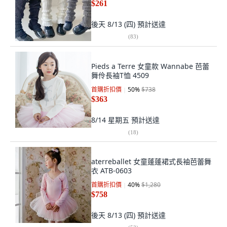
$261
後天 8/13 (四)
預計送達
(
83
)
Pieds a Terre 女童款 Wannabe 芭蕾
舞伶長袖T恤 4509
首購折扣價
50
%
$738
$363
8/14 星期五
預計送達
(
18
)
aterreballet 女童蓬蓬裙式長袖芭蕾舞
衣 ATB-0603
首購折扣價
40
%
$1,280
$758
後天 8/13 (四)
預計送達