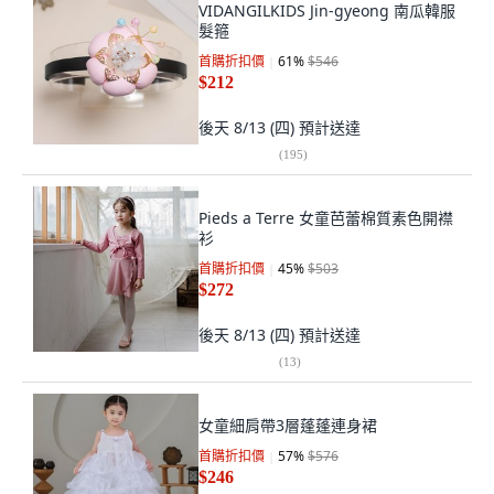
VIDANGILKIDS Jin-gyeong 南瓜韓服
髮箍
首購折扣價
61
%
$546
$212
後天 8/13 (四)
預計送達
(
195
)
Pieds a Terre 女童芭蕾棉質素色開襟
衫
首購折扣價
45
%
$503
$272
後天 8/13 (四)
預計送達
(
13
)
女童細肩帶3層蓬蓬連身裙
首購折扣價
57
%
$576
$246