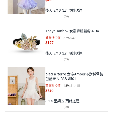
後天 8/13 (四)
預計送達
(
30
)
TheyeHanbok 女童韓服髮帶 4-94
首購折扣價
62
%
$470
$177
後天 8/13 (四)
預計送達
(
53
)
pied a 'terre 女童Amber不對稱雪紡
芭蕾舞衣 PAB-8501
首購折扣價
48
%
$1,415
$726
8/14 星期五
預計送達
(
29
)