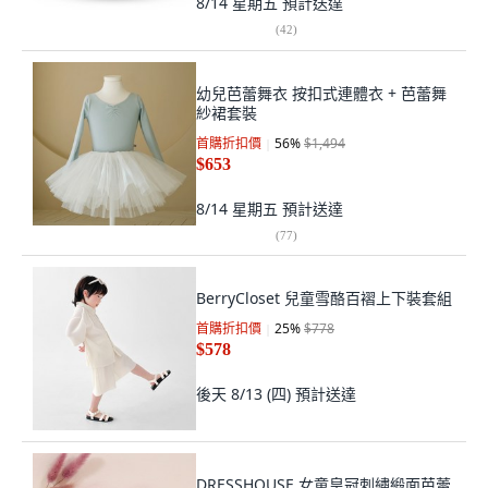
8/14 星期五
預計送達
(
42
)
幼兒芭蕾舞衣 按扣式連體衣 + 芭蕾舞
紗裙套裝
首購折扣價
56
%
$1,494
$653
8/14 星期五
預計送達
(
77
)
BerryCloset 兒童雪酪百褶上下裝套組
首購折扣價
25
%
$778
$578
後天 8/13 (四)
預計送達
DRESSHOUSE 女童皇冠刺繡緞面芭蕾