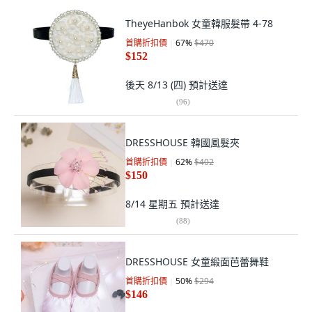
TheyeHanbok 女童韓服髮帶 4-78
首購折扣價
67
%
$470
$152
後天 8/13 (四)
預計送達
(
96
)
DRESSHOUSE 韓國風髮夾
首購折扣價
62
%
$402
$150
8/14 星期五
預計送達
(
88
)
DRESSHOUSE 女童緞面芭蕾舞鞋
首購折扣價
50
%
$294
$146