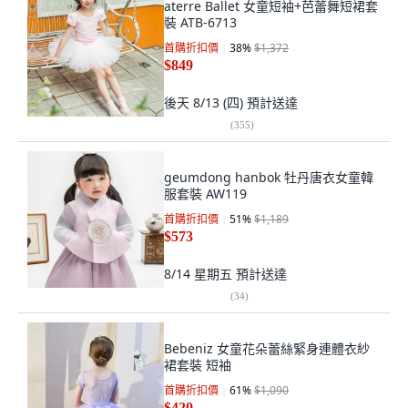
aterre Ballet 女童短袖+芭蕾舞短裙套
裝 ATB-6713
首購折扣價
38
%
$1,372
$849
後天 8/13 (四)
預計送達
(
355
)
geumdong hanbok 牡丹唐衣女童韓
服套裝 AW119
首購折扣價
51
%
$1,189
$573
8/14 星期五
預計送達
(
34
)
Bebeniz 女童花朵蕾絲緊身連體衣紗
裙套裝 短袖
首購折扣價
61
%
$1,090
$420