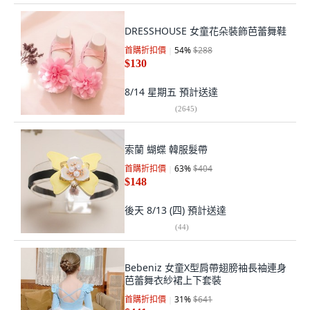
DRESSHOUSE 女童花朵裝飾芭蕾舞鞋
首購折扣價
54
%
$288
$130
8/14 星期五
預計送達
(
2645
)
索蘭 蝴蝶 韓服髮帶
首購折扣價
63
%
$404
$148
後天 8/13 (四)
預計送達
(
44
)
Bebeniz 女童X型肩帶翅膀袖長袖連身
芭蕾舞衣紗裙上下套裝
首購折扣價
31
%
$641