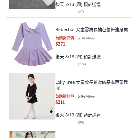
後天 8/13 (四)
預計送達
(
27
)
Bebechat 女童雪紡長袖芭蕾舞連身裙
首購折扣價
61
%
$699
$271
後天 8/13 (四)
預計送達
(
724
)
Lolly Tree 女童款長袖雪紡基本芭蕾舞
服
首購折扣價
64
%
$590
$211
後天 8/13 (四)
預計送達
(
96
)