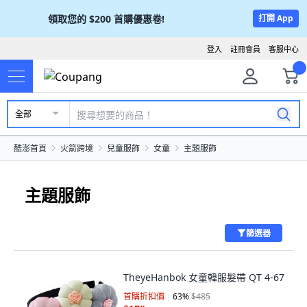
領取您的
$200
首購優惠卷!
打開 App
登入
註冊會員
客服中心
全部
酷澎首頁
火箭跨境
兒童服飾
女童
主題服飾
主題服飾
篩選器
TheyeHanbok 女童韓服髮帶 QT 4-67
首購折扣價
63
%
$485