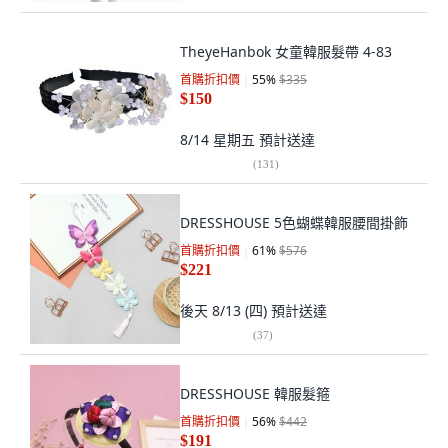
TheyeHanbok 女童韓服髮帶 4-83
首購折扣價
55
%
$335
$150
8/14 星期五
預計送達
(
131
)
DRESSHOUSE 5色蝴蝶韓服腰間掛飾
首購折扣價
61
%
$576
$221
後天 8/13 (四)
預計送達
(
37
)
DRESSHOUSE 韓服髮箍
首購折扣價
56
%
$442
$191