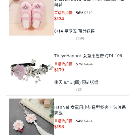
舞鞋
首購折扣價
56
%
$310
$134
8/14 星期五
預計送達
(
359
)
TheyeHanbok 女童用髮帶 QT4-106
首購折扣價
57
%
$424
$179
後天 8/13 (四)
預計送達
(
13
)
HanNal 女童用小船造型髮夾 + 波浪吊
飾組
首購折扣價
54
%
$431
$198