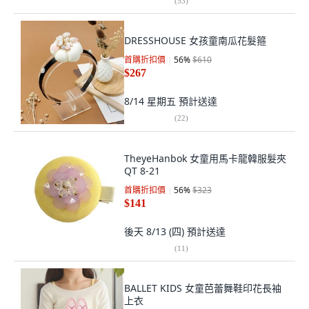
(
53
)
DRESSHOUSE 女孩童南瓜花髮箍
首購折扣價
56
%
$610
$267
8/14 星期五
預計送達
(
22
)
TheyeHanbok 女童用馬卡龍韓服髮夾
QT 8-21
首購折扣價
56
%
$323
$141
後天 8/13 (四)
預計送達
(
11
)
BALLET KIDS 女童芭蕾舞鞋印花長袖
上衣