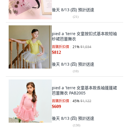
後天 8/13 (四)
預計送達
(
21
)
pied a 'terre 女童按扣式基本款短袖
紗裙芭蕾舞衣
首購折扣價
21
%
$1,034
$812
後天 8/13 (四)
預計送達
(
10
)
pied a 'terre 女童基本款長袖蓬蓬裙
芭蕾舞衣 PAB2005
首購折扣價
45
%
$1,122
$609
後天 8/13 (四)
預計送達
(
130
)