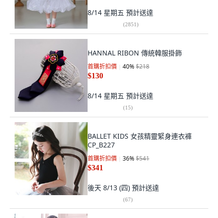
8/14 星期五
預計送達
(
2851
)
HANNAL RIBON 傳統韓服掛飾
首購折扣價
40
%
$218
$130
8/14 星期五
預計送達
(
15
)
BALLET KIDS 女孩精靈緊身連衣褲
CP_B227
首購折扣價
36
%
$541
$341
後天 8/13 (四)
預計送達
(
67
)