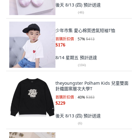
後天 8/13 (四)
預計送達
(
46
)
少年市集 愛心棉質透氣短袖T恤
首購折扣價
57
%
$413
$176
8/14 星期五
預計送達
(
104
)
theyoungster Polham Kids 兒童雙面
針織圖案層次大學T
首購折扣價
40
%
$383
$229
後天 8/13 (四)
預計送達
(
6
)