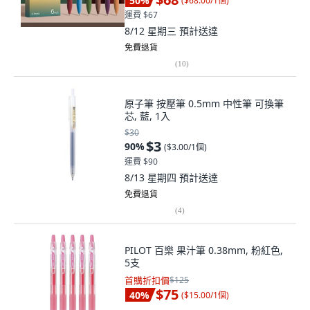
50
%
(
$68.00/1個
)
運費 $67
8/12 星期三
預計送達
免費退貨
(
10
)
原子筆 按壓筆 0.5mm 中性筆 可換筆
芯, 藍, 1入
$30
$3
90
%
(
$3.00/1個
)
運費 $90
8/13 星期四
預計送達
免費退貨
(
4
)
PILOT 百樂 果汁筆 0.38mm, 粉紅色,
5支
首購折扣價
$125
$75
40
%
(
$15.00/1個
)