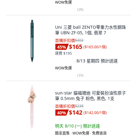
WOW免運
(
28
)
Uni 三菱 ball ZENTO零重力水性鋼珠
筆 UBN-ZF-05, 1個, 翡翠 7
首購折扣價
$303
$165
45
%
(
$165.00/1個
)
運費 $195
8/13 星期四
預計送達
WOW免運
(
10
)
sun-star 貓福珊迪 可愛裝扮油性原子
筆 0.5mm 兔子 粉色, 黑色, 1支
首購折扣價
$238
$142
40
%
(
$142.00/1個
)
明天 8/10 (一)
預計送達
酷澎直售 ∙ WOW免運 ∙ 免費退貨