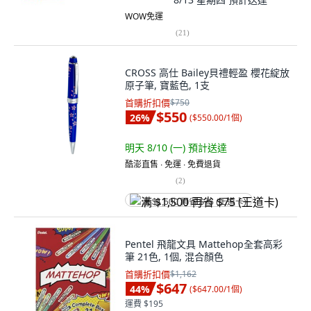
WOW免運
(
21
)
CROSS 高仕 Bailey貝禮輕盈 櫻花綻放
原子筆, 寶藍色, 1支
首購折扣價
$750
$550
26
%
(
$550.00/1個
)
明天 8/10 (一)
預計送達
酷澎直售 ∙ 免運 ∙ 免費退貨
(
2
)
满 $1,500 再省 $75 (王道卡)
Pentel 飛龍文具 Mattehop全套高彩
筆 21色, 1個, 混合顏色
首購折扣價
$1,162
$647
44
%
(
$647.00/1個
)
運費 $195