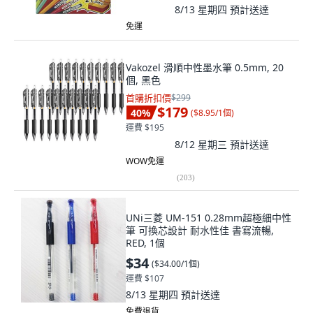
8/13 星期四
預計送達
免運
Vakozel 滑順中性墨水筆 0.5mm, 20
個, 黑色
首購折扣價
$299
$179
40
%
(
$8.95/1個
)
運費 $195
8/12 星期三
預計送達
WOW免運
(
203
)
UNi三菱 UM-151 0.28mm超極細中性
筆 可換芯設計 耐水性佳 書寫流暢,
RED, 1個
$34
(
$34.00/1個
)
運費 $107
8/13 星期四
預計送達
免費退貨