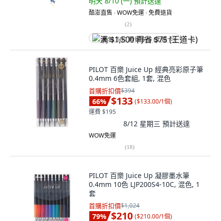
明天 8/10 (一)
預計送達
酷澎直售 ∙ WOW免運 ∙ 免費退貨
(
2
)
满 $1,500 再省 $75 (王道卡)
PILOT 百樂 Juice Up 經典亮彩原子筆
0.4mm 6色套組, 1套, 混色
首購折扣價
$394
$133
66
%
(
$133.00/1個
)
運費 $195
8/12 星期三
預計送達
WOW免運
(
18
)
PILOT 百樂 Juice Up 凝膠墨水筆
0.4mm 10色 LJP200S4-10C, 混色, 1
套
首購折扣價
$1,024
$210
79
%
(
$210.00/1個
)