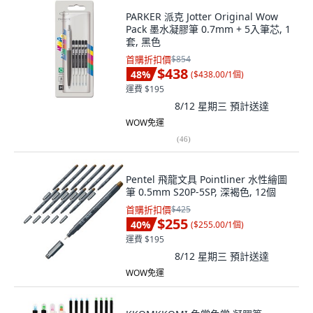
PARKER 派克 Jotter Original Wow
Pack 墨水凝膠筆 0.7mm + 5入筆芯, 1
套, 黑色
首購折扣價
$854
$438
48
%
(
$438.00/1個
)
運費 $195
8/12 星期三
預計送達
WOW免運
(
46
)
Pentel 飛龍文具 Pointliner 水性繪圖
筆 0.5mm S20P-5SP, 深褐色, 12個
首購折扣價
$425
$255
40
%
(
$255.00/1個
)
運費 $195
8/12 星期三
預計送達
WOW免運