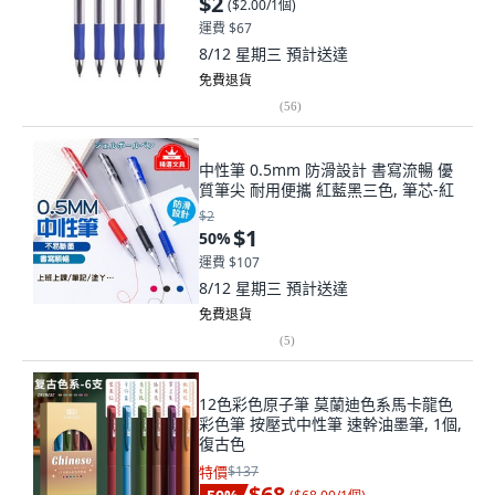
$2
(
$2.00/1個
)
運費 $67
8/12 星期三
預計送達
免費退貨
(
56
)
中性筆 0.5mm 防滑設計 書寫流暢 優
質筆尖 耐用便攜 紅藍黑三色, 筆芯-紅
$2
$1
50
%
運費 $107
8/12 星期三
預計送達
免費退貨
(
5
)
12色彩色原子筆 莫蘭迪色系馬卡龍色
彩色筆 按壓式中性筆 速幹油墨筆, 1個,
復古色
特價
$137
$68