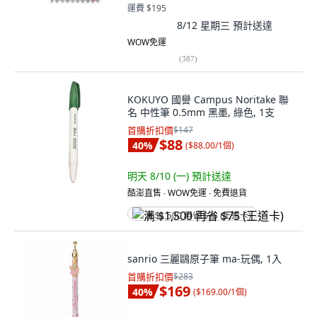
運費 $195
8/12 星期三
預計送達
WOW免運
(
387
)
KOKUYO 國譽 Campus Noritake 聯
名 中性筆 0.5mm 黑墨, 綠色, 1支
首購折扣價
$147
$88
40
%
(
$88.00/1個
)
明天 8/10 (一)
預計送達
酷澎直售 ∙ WOW免運 ∙ 免費退貨
满 $1,500 再省 $75 (王道卡)
sanrio 三麗鷗原子筆 ma-玩偶, 1入
首購折扣價
$283
$169
40
%
(
$169.00/1個
)