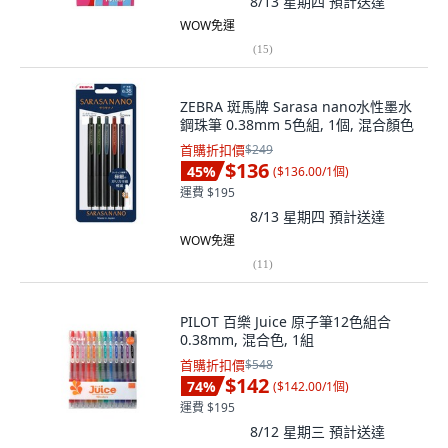
8/13 星期四
預計送達
WOW免運
(
15
)
ZEBRA 斑馬牌 Sarasa nano水性墨水
鋼珠筆 0.38mm 5色組, 1個, 混合顏色
首購折扣價
$249
$136
45
%
(
$136.00/1個
)
運費 $195
8/13 星期四
預計送達
WOW免運
(
11
)
PILOT 百樂 Juice 原子筆12色組合
0.38mm, 混合色, 1組
首購折扣價
$548
$142
74
%
(
$142.00/1個
)
運費 $195
8/12 星期三
預計送達