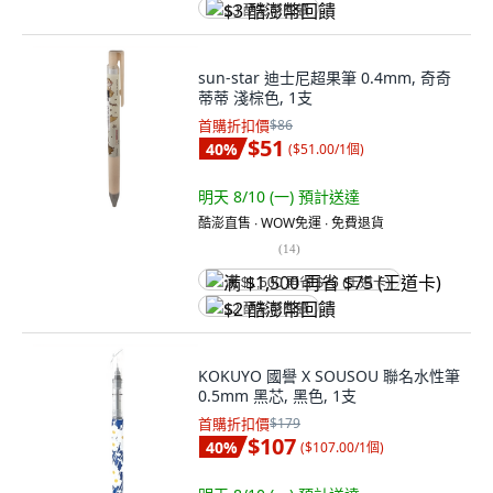
$3 酷澎幣回饋
sun-star 迪士尼超果筆 0.4mm, 奇奇
蒂蒂 淺棕色, 1支
首購折扣價
$86
$51
40
%
(
$51.00/1個
)
明天 8/10 (一)
預計送達
酷澎直售 ∙ WOW免運 ∙ 免費退貨
(
14
)
满 $1,500 再省 $75 (王道卡)
$2 酷澎幣回饋
KOKUYO 國譽 X SOUSOU 聯名水性筆
0.5mm 黑芯, 黑色, 1支
首購折扣價
$179
$107
40
%
(
$107.00/1個
)