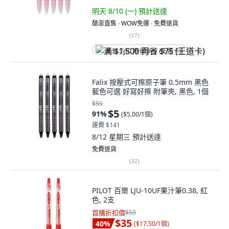
明天 8/10 (一)
預計送達
酷澎直售 ∙ WOW免運 ∙ 免費退貨
(
17
)
满 $1,500 再省 $75 (王道卡)
Falix 按壓式可擦原子筆 0.5mm 黑色
藍色可選 好寫好擦 附筆夾, 黑色, 1個
$59
$5
91
%
(
$5.00/1個
)
運費 $141
8/12 星期三
預計送達
免費退貨
(
32
)
PILOT 百樂 LJU-10UF果汁筆0.38, 紅
色, 2支
首購折扣價
$59
$35
40
%
(
$17.50/1個
)