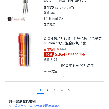
Ø0.5mm 圓筆, 1個, 筆徑0.5mm
AR11299
$178
(
$178.00/1個
)
運費 $67
8/18
預計送達
免費退貨
O-ON PURE 彩虹中性筆 A款 黑色筆芯
0.5mm 10入, 混合顏色, 1套
首購折扣價
$441
$264
40
%
(
$264.00/1個
)
運費 $195
8/12 星期三
預計送達
WOW免運
(
20
)
2
3
4
5
1
與一起瀏覽的類別
原子筆
多色原子筆/多色筆
製圖用筆
筆芯