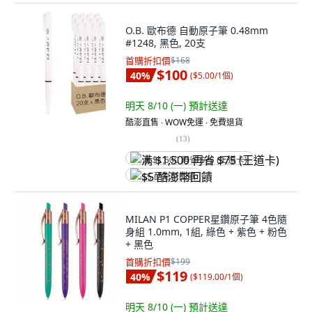
O.B. 歐布德 自動原子筆 0.48mm
#1248, 黑色, 20支
首購折扣價
$168
$100
40
%
(
$5.00/1個
)
明天 8/10 (一)
預計送達
酷澎直售 ∙ WOW免運 ∙ 免費退貨
(
13
)
满 $1,500 再省 $75 (王道卡)
$5 酷澎幣回饋
MILAN P1 COPPER星鑽原子筆 4色隨
身組 1.0mm, 1組, 綠色 + 紫色 + 粉色
+ 黑色
首購折扣價
$199
$119
40
%
(
$119.00/1個
)
明天 8/10 (一)
預計送達