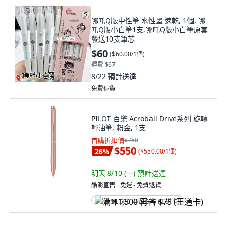
哪吒Q版中性筆 水性墨 速乾, 1個, 哪
吒Q版小白筆1支,哪吒Q版小白筆原套
餐送10支筆芯
$60
(
$60.00/1個
)
運費 $67
8/22
預計送達
免費退貨
PILOT 百樂 Acroball Drive系列 旋轉
輕油筆, 粉金, 1支
首購折扣價
$750
$550
26
%
(
$550.00/1個
)
明天 8/10 (一)
預計送達
酷澎直售 ∙ 免運 ∙ 免費退貨
满 $1,500 再省 $75 (王道卡)