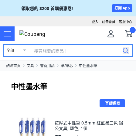
領取您的
$200
首購優惠卷!
打開 App
登入
註冊會員
客服中心
全部
酷澎首頁
文具
書寫用品
筆/筆芯
中性墨水筆
中性墨水筆
篩選器
按壓式中性筆 0.5mm 紅藍黑三色 辦
公文具, 藍色, 1個