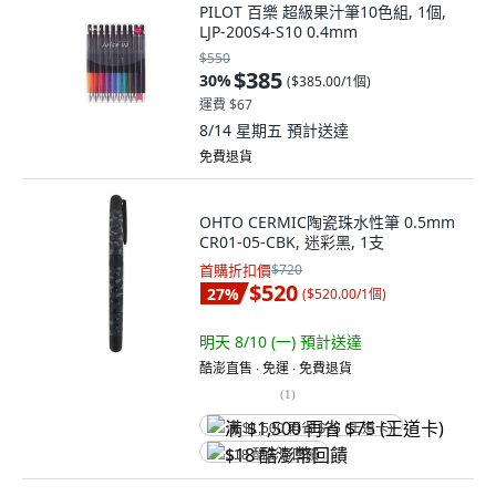
PILOT 百樂 超級果汁筆10色組, 1個,
LJP-200S4-S10 0.4mm
$550
$385
30
%
(
$385.00/1個
)
運費 $67
8/14 星期五
預計送達
免費退貨
OHTO CERMIC陶瓷珠水性筆 0.5mm
CR01-05-CBK, 迷彩黑, 1支
首購折扣價
$720
$520
27
%
(
$520.00/1個
)
明天 8/10 (一)
預計送達
酷澎直售 ∙ 免運 ∙ 免費退貨
(
1
)
满 $1,500 再省 $75 (王道卡)
$18 酷澎幣回饋