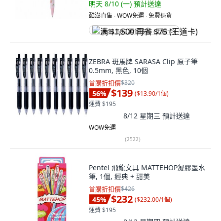
明天 8/10 (一)
預計送達
酷澎直售 ∙ WOW免運 ∙ 免費退貨
满 $1,500 再省 $75 (王道卡)
ZEBRA 斑馬牌 SARASA Clip 原子筆
0.5mm, 黑色, 10個
首購折扣價
$320
$139
56
%
(
$13.90/1個
)
運費 $195
8/12 星期三
預計送達
WOW免運
(
2522
)
Pentel 飛龍文具 MATTEHOP凝膠墨水
筆, 1個, 經典 + 甜美
首購折扣價
$426
$232
45
%
(
$232.00/1個
)
運費 $195