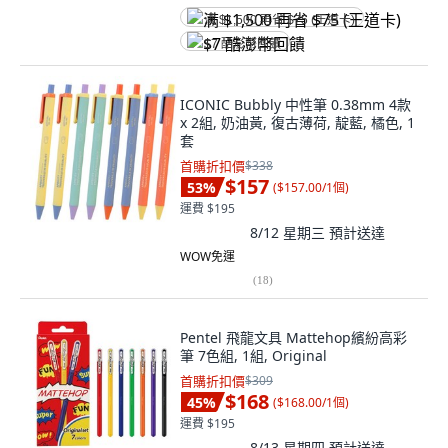
满 $1,500 再省 $75 (王道卡)
$7 酷澎幣回饋
ICONIC Bubbly 中性筆 0.38mm 4款
x 2組, 奶油黃, 復古薄荷, 靛藍, 橘色, 1
套
首購折扣價
$338
$157
53
%
(
$157.00/1個
)
運費 $195
8/12 星期三
預計送達
WOW免運
(
18
)
Pentel 飛龍文具 Mattehop繽紛高彩
筆 7色組, 1組, Original
首購折扣價
$309
$168
45
%
(
$168.00/1個
)
運費 $195
8/13 星期四
預計送達