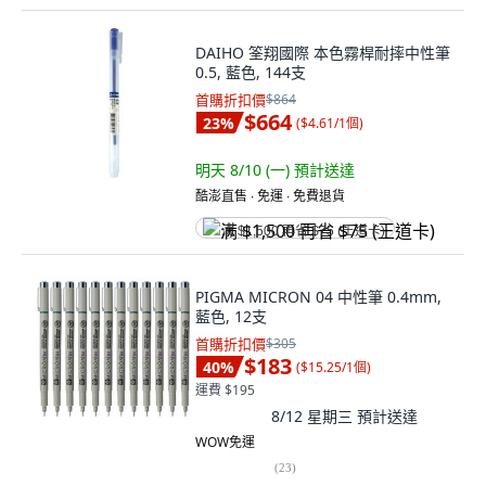
DAIHO 筌翔國際 本色霧桿耐摔中性筆
0.5, 藍色, 144支
首購折扣價
$864
$664
23
%
(
$4.61/1個
)
明天 8/10 (一)
預計送達
酷澎直售 ∙ 免運 ∙ 免費退貨
满 $1,500 再省 $75 (王道卡)
PIGMA MICRON 04 中性筆 0.4mm,
藍色, 12支
首購折扣價
$305
$183
40
%
(
$15.25/1個
)
運費 $195
8/12 星期三
預計送達
WOW免運
(
23
)