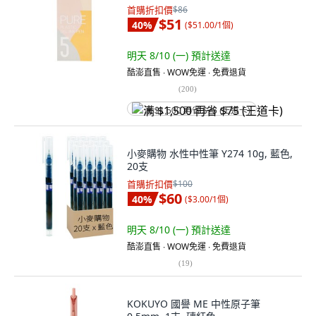
首購折扣價
$86
$51
40
%
(
$51.00/1個
)
明天 8/10 (一)
預計送達
酷澎直售 ∙ WOW免運 ∙ 免費退貨
(
200
)
满 $1,500 再省 $75 (王道卡)
小麥購物 水性中性筆 Y274 10g, 藍色,
20支
首購折扣價
$100
$60
40
%
(
$3.00/1個
)
明天 8/10 (一)
預計送達
酷澎直售 ∙ WOW免運 ∙ 免費退貨
(
19
)
KOKUYO 國譽 ME 中性原子筆