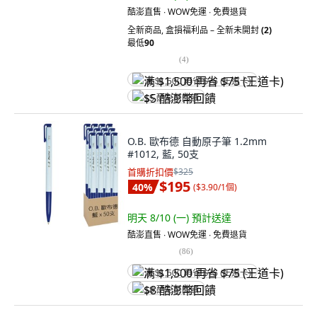
酷澎直售 ∙ WOW免運 ∙ 免費退貨
全新商品
,
盒損福利品 – 全新未開封
(2)
最低
90
(
4
)
满 $1,500 再省 $75 (王道卡)
$5 酷澎幣回饋
O.B. 歐布德 自動原子筆 1.2mm
#1012, 藍, 50支
首購折扣價
$325
$195
40
%
(
$3.90/1個
)
明天 8/10 (一)
預計送達
酷澎直售 ∙ WOW免運 ∙ 免費退貨
(
86
)
满 $1,500 再省 $75 (王道卡)
$8 酷澎幣回饋