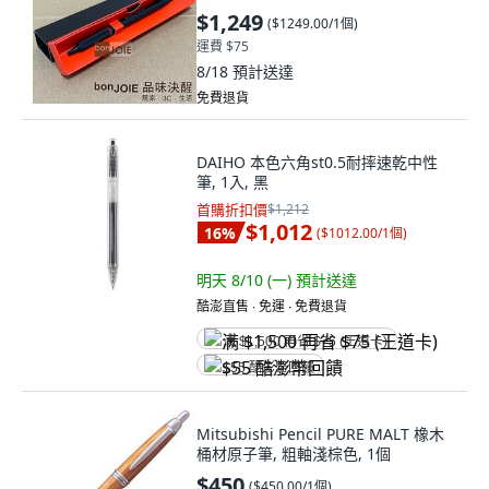
$1,249
(
$1249.00/1個
)
運費 $75
8/18
預計送達
免費退貨
DAIHO 本色六角st0.5耐摔速乾中性
筆, 1入, 黑
首購折扣價
$1,212
$1,012
16
%
(
$1012.00/1個
)
明天 8/10 (一)
預計送達
酷澎直售 ∙ 免運 ∙ 免費退貨
满 $1,500 再省 $75 (王道卡)
$55 酷澎幣回饋
Mitsubishi Pencil PURE MALT 橡木
桶材原子筆, 粗軸淺棕色, 1個
$450
(
$450.00/1個
)