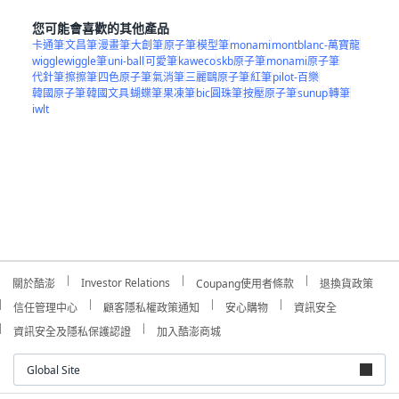
您可能會喜歡的其他產品
卡通筆
文昌筆
漫畫筆
大創筆
原子筆
模型筆
monami
montblanc-萬寶龍
wigglewiggle筆
uni-ball
可愛筆
kaweco
skb原子筆
monami原子筆
代針筆
擦擦筆
四色原子筆
氣消筆
三麗鷗原子筆
紅筆
pilot-百樂
韓國原子筆
韓國文具
蝴蝶筆
果凍筆
bic圓珠筆
按壓原子筆
sunup
轉筆
iwlt
Investor Relations
關於酷澎
Coupang使用者條款
退換貨政策
信任管理中心
顧客隱私權政策通知
安心購物
資訊安全
資訊安全及隱私保護認證
加入酷澎商城
Global Site