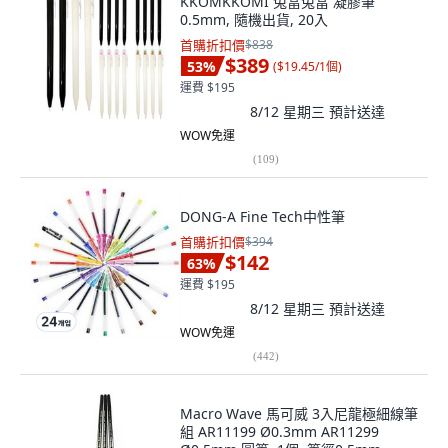
KKOMKKOMI 兔當兔當 凝膠筆
0.5mm, 隨機出貨, 20入
首購折扣價
$838
$389
53
%
(
$19.45/1個
)
運費 $195
8/12 星期三
預計送達
WOW免運
(
109
)
DONG-A Fine Tech中性筆
首購折扣價
$394
$142
63
%
運費 $195
8/12 星期三
預計送達
WOW免運
(
442
)
Macro Wave 馬可威 3入尼龍極細線筆
組 AR11199 Ø0.3mm AR11299