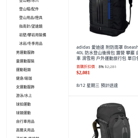
登山鞋/冰爪
登山帽/配件
登山用品/燈具
指南針/望遠鏡
岩壁/攀岩用裝備
冰岩/冬季用品
adidas 愛迪達 附防雨罩 Bseas
40L 防水登山後揹包 露營 攀巖 
男運動服飾
車 滑雪用 戶外運動旅行包 單日
童運動服裝
(黑色), 黑色 + 亮寶藍色
首購折扣價
8
%
$2,281
運動鞋類
$2,081
健身/瑜珈
8/12 星期三
預計送達
女運動服飾
游泳/水上
球拍運動
球類運動
自行車用品
高爾夫用品