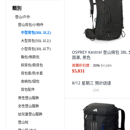
類別
登山/戶外
登山背包/小物件
中型背包(30L 以上)
大型背包(50L 以上)
小型背包(30L 以下)
OSPREY Kestrel 登山揹包 38L
胸包/側肩包
雨罩, 黑色
斜背包/肩背包
首購折扣價
30
%
$7,285
$5,031
背包套/防水套
收納包/錢包
8/12 星期三
預計送達
背包配件
(
24
)
男性登山服飾
女性登山服飾
幼兒童登山服飾
登山杖