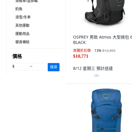
滑板車/直排輪
釣魚
滑雪/冬季
其他運動
運動用品
OSPREY 男款 Atmos 大型揹包 6
健身補給
BLACK
首購折扣價
13
%
$12,455
價格
$10,771
$
~
搜尋
8/12 星期三
預計送達
(
6
)