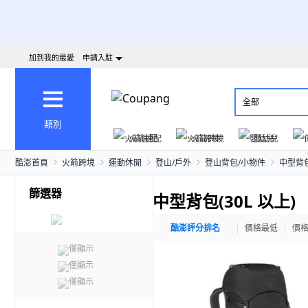
加到我的最愛
申請入駐
全部
類別
火箭速配
火箭跨境
嬰幼兒
酷澎首頁
火箭跨境
運動休閒
登山/戶外
登山背包/小物件
中型背包
篩選器
中型背包(30L 以上)
酷澎評分排名
價格最低
價
僅顯示
僅顯示
僅顯示