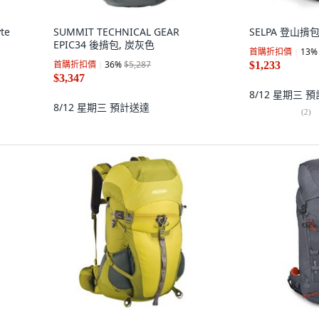
te
SUMMIT TECHNICAL GEAR
SELPA 登山揹包
EPIC34 後揹包, 炭灰色
首購折扣價
13
%
首購折扣價
36
%
$5,287
$1,233
$3,347
8/12 星期三
預
8/12 星期三
預計送達
(
2
)