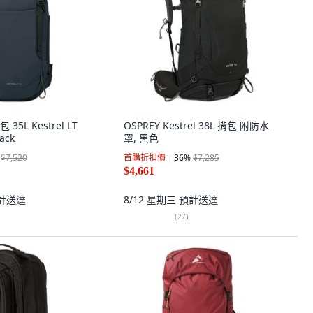
35L Kestrel LT
OSPREY Kestrel 38L 揹包 附防水
ack
罩, 黑色
$7,520
首購折扣價
36
%
$7,285
$4,661
計送達
8/12 星期三
預計送達
(
27
)