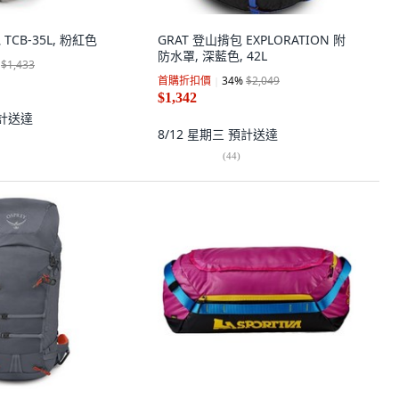
 TCB-35L, 粉紅色
GRAT 登山揹包 EXPLORATION 附
防水罩, 深藍色, 42L
$1,433
首購折扣價
34
%
$2,049
$1,342
計送達
8/12 星期三
預計送達
(
44
)