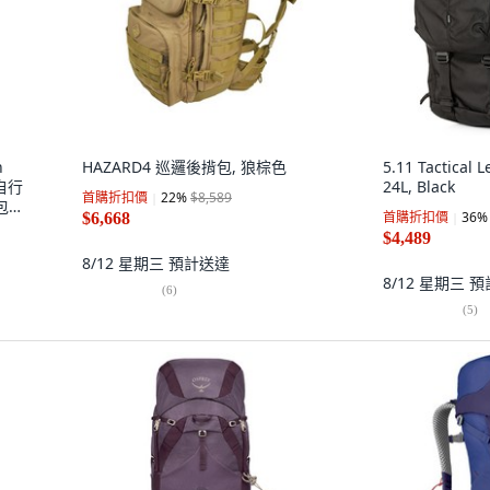
h
HAZARD4 巡邏後揹包, 狼棕色
5.11 Tactical
自行
24L, Black
首購折扣價
22
%
$8,589
包
首購折扣價
36
%
$6,668
$4,489
8/12 星期三
預計送達
8/12 星期三
預
(
6
)
(
5
)