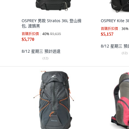
OSPREY 男款 Stratos 36L 登山揹
OSPREY Kite 
包, 渡鴉黑
首購折扣價
36
%
首購折扣價
40
%
$9,635
$5,157
$5,770
8/12 星期三
預
8/12 星期三
預計送達
(
12
)
(
12
)