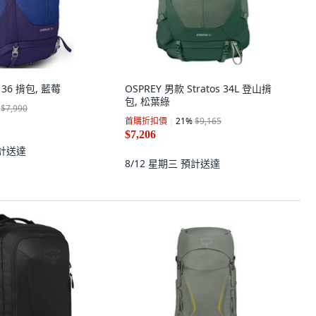
s 36 揹包, 藍莓
OSPREY 男款 Stratos 34L 登山揹
包, 松葉綠
$7,990
首購折扣價
21
%
$9,165
$7,206
計送達
8/12 星期三
預計送達