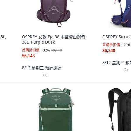
5L,
OSPREY 女款 Eja 38 中型登山揹包
OSPREY Sirru
38L, Purple Dusk
首購折扣價
20
%
首購折扣價
32
%
$9,118
$6,348
$6,143
8/12 星期三
預
8/12 星期三
預計送達
(
7
)
(
1
)