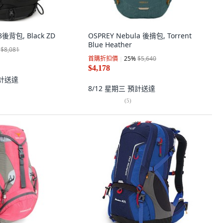
38後背包, Black ZD
OSPREY Nebula 後揹包, Torrent
Blue Heather
$8,081
首購折扣價
25
%
$5,640
$4,178
計送達
8/12 星期三
預計送達
(
5
)