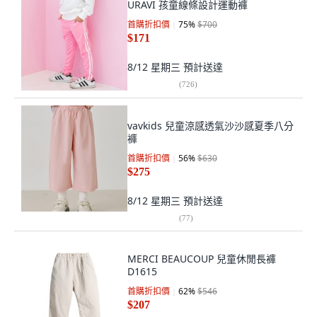
URAVI 孩童線條設計運動褲
首購折扣價
75
%
$700
$171
8/12 星期三
預計送達
(
726
)
vavkids 兒童涼感透氣沙沙感夏季八分
褲
首購折扣價
56
%
$630
$275
8/12 星期三
預計送達
(
77
)
MERCI BEAUCOUP 兒童休閒長褲
D1615
首購折扣價
62
%
$546
$207