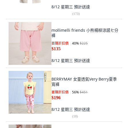
8/12 星期三
預計送達
(
173
)
mollimelli friends 小熊楊柳涼感七分
褲
首購折扣價
40
%
$225
$135
8/12 星期三
預計送達
BERRYMAY 女童透氣Very Berry夏季
寬褲
首購折扣價
56
%
$451
$196
8/12 星期三
預計送達
(
18
)