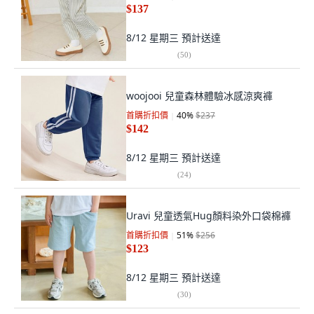
$137
8/12 星期三
預計送達
(
50
)
woojooi 兒童森林體驗冰感涼爽褲
首購折扣價
40
%
$237
$142
8/12 星期三
預計送達
(
24
)
Uravi 兒童透氣Hug顏料染外口袋棉褲
首購折扣價
51
%
$256
$123
8/12 星期三
預計送達
(
30
)