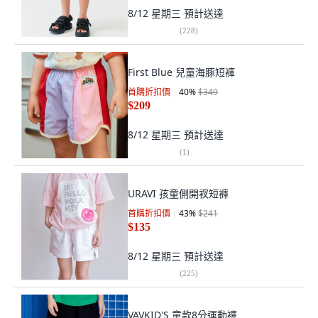
8/12 星期三
預計送達
(
228
)
First Blue 兒童海豚短褲
首購折扣價
40
%
$349
$209
8/12 星期三
預計送達
(
1
)
URAVI 孩童側開衩短褲
首購折扣價
43
%
$241
$135
8/12 星期三
預計送達
(
225
)
VAVKID'S 童款8分運動褲