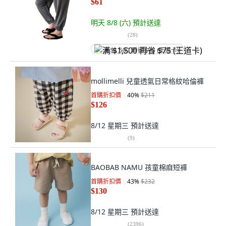
$61
明天 8/8 (六)
預計送達
(
28
)
满 $1,500 再省 $75 (王道卡)
mollimelli 兒童透氣日常格紋哈倫褲
首購折扣價
40
%
$211
$126
8/12 星期三
預計送達
(
9
)
BAOBAB NAMU 孩童棉麻短褲
首購折扣價
43
%
$232
$130
8/12 星期三
預計送達
(
2396
)