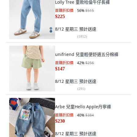
Lolly Tree 童款哈倫牛仔長褲
首購折扣價
56
%
$515
$225
8/12 星期三
預計送達
(
1812
)
unifriend 兒童輕便舒適五分棉褲
首購折扣價
42
%
$256
$147
8/12 星期三
預計送達
(
291
)
Arbe 兒童Hello Apple丹寧褲
首購折扣價
40
%
$384
$230
8/12 星期三
預計送達