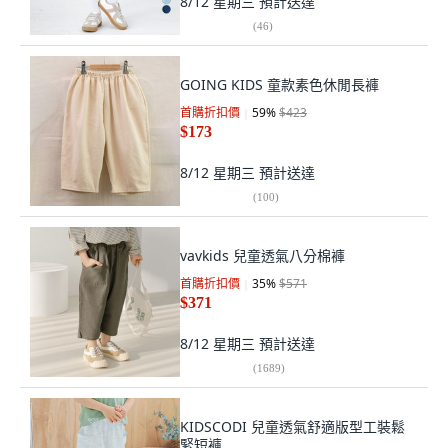
8/12 星期三
預計送達
(
46
)
GOING KIDS 童款素色休閒長褲
首購折扣價
59
%
$423
$173
8/12 星期三
預計送達
(
100
)
vavkids 兒童透氣八分棉褲
首購折扣價
35
%
$571
$371
8/12 星期三
預計送達
(
1689
)
KIDSCODI 兒童透氣舒適版型工裝鬆
緊短褲