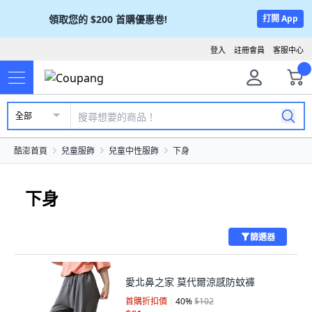
領取您的
$200
首購優惠卷!
打開 App
登入
註冊會員
客服中心
全部
酷澎首頁
兒童服飾
兒童中性服飾
下身
下身
篩選器
愛北鼻之家 莫代爾涼感防蚊褲
首購折扣價
40
%
$102