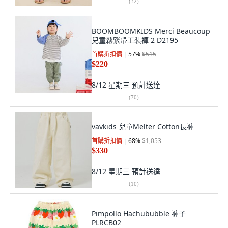
(
32
)
BOOMBOOMKIDS Merci Beaucoup
兒童鬆緊帶工裝褲 2 D2195
首購折扣價
57
%
$515
$220
8/12 星期三
預計送達
(
70
)
vavkids 兒童Melter Cotton長褲
首購折扣價
68
%
$1,053
$330
8/12 星期三
預計送達
(
10
)
Pimpollo Hachububble 褲子
PLRCB02