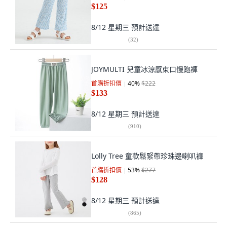
$125
8/12 星期三
預計送達
(
32
)
JOYMULTI 兒童冰涼感束口慢跑褲
首購折扣價
40
%
$222
$133
8/12 星期三
預計送達
(
910
)
Lolly Tree 童款鬆緊帶珍珠邊喇叭褲
首購折扣價
53
%
$277
$128
8/12 星期三
預計送達
(
865
)