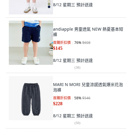
8/12 星期三
預計送達
andiapple 男童透氣 NEW 熱夏基本短
褲
首購折扣價
76
%
$608
$145
8/12 星期三
預計送達
(
38
)
MARI N MORI 兒童涼感透氣爆米花泡
泡褲
首購折扣價
58
%
$546
$228
8/12 星期三
預計送達
(
50
)