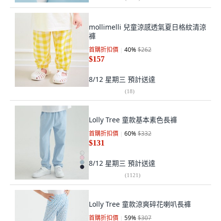
mollimelli 兒童涼感透氣夏日格紋清涼
褲
首購折扣價
40
%
$262
$157
8/12 星期三
預計送達
(
18
)
Lolly Tree 童款基本素色長褲
首購折扣價
60
%
$332
$131
8/12 星期三
預計送達
(
1121
)
Lolly Tree 童款涼爽碎花喇叭長褲
首購折扣價
59
%
$307