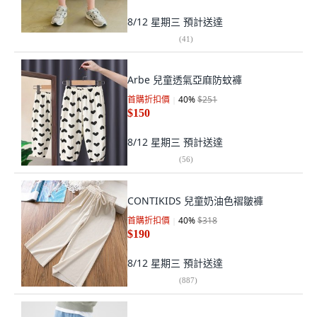
8/12 星期三
預計送達
(
41
)
Arbe 兒童透氣亞麻防蚊褲
首購折扣價
40
%
$251
$150
8/12 星期三
預計送達
(
56
)
CONTIKIDS 兒童奶油色褶皺褲
首購折扣價
40
%
$318
$190
8/12 星期三
預計送達
(
887
)