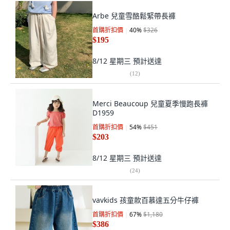
Arbe 兒童雪酪鬆緊帶長褲
首購折扣價
40
%
$326
$195
8/12 星期三
預計送達
(
12
)
Merci Beaucoup 兒童夏季慢跑長褲
D1959
首購折扣價
54
%
$451
$203
8/12 星期三
預計送達
(
24
)
vavkids 孩童款百慕達五分牛仔褲
首購折扣價
67
%
$1,180
$386