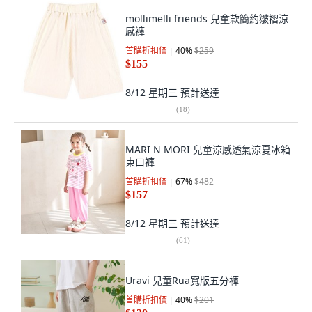
mollimelli friends 兒童款簡約皺褶涼
感褲
首購折扣價
40
%
$259
$155
8/12 星期三
預計送達
(
18
)
MARI N MORI 兒童涼感透氣涼夏冰箱
束口褲
首購折扣價
67
%
$482
$157
8/12 星期三
預計送達
(
61
)
Uravi 兒童Rua寬版五分褲
首購折扣價
40
%
$201