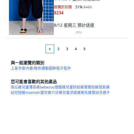
首購折扣價
51
%
$485
$234
8/12 星期三
預計送達
(
95
)
2
3
4
5
1
與一起瀏覽的類別
上身
外套
內著/睡衣
運動服飾
鞋子
配件
您可能會喜歡的其他產品
南瓜褲
兒童薄長褲
bebezoo
燈籠褲
兒童防蚊褲
寶寶短褲
透氣褲
幼兒短褲
moimoln
嬰兒褲
六分褲
兒童涼感褲
刷毛褲
嬰幼兒褲子