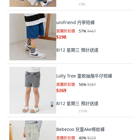
(
16
)
unifriend 丹寧短褲
首購折扣價
57
%
$467
$198
8/12 星期三
預計送達
Lolly Tree 童款抽鬚牛仔短褲
首購折扣價
56
%
$387
$169
8/12 星期三
預計送達
(
110
)
Bebezoo 兒童Ake條紋褲
首購折扣價
40
%
$229