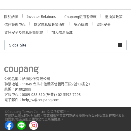
Investor Relations
關於酷澎
Coupang使用者條款
退換貨政策
信任管理中心
顧客隱私權政策通知
安心購物
資訊安全
資訊安全及隱私保護認證
加入酷澎商城
Global Site
公司名稱：酷澎股份有限公司
聯繫地址：11049 台北市信義區信義路五段7號13樓之1
統編：91002999
客服中心：0809-088-810 (免費) / 02-5592-7298
電子郵件：help_tw@coupang.com
©Coupang Taiwan Co., Ltd. 保留所有權利。
本網站上顯示的所有商標、標誌和服務標誌均為酷澎股份有限公司和/或其在美國和其
他國家/地區註冊之關聯公司之所屬財產。