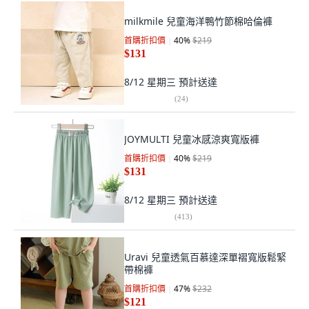
milkmile 兒童海洋鴨竹節棉哈倫褲
首購折扣價
40
%
$219
$131
8/12 星期三
預計送達
(
24
)
JOYMULTI 兒童冰感涼爽寬版褲
首購折扣價
40
%
$219
$131
8/12 星期三
預計送達
(
413
)
Uravi 兒童透氣百慕達深單褶寬版鬆緊
帶棉褲
首購折扣價
47
%
$232
$121