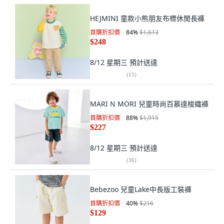
HEJMINI 童款小熊朋友布標休閒長褲
首購折扣價
84
%
$1,613
$248
8/12 星期三
預計送達
(
15
)
MARI N MORI 兒童時尚百慕達梭織褲
首購折扣價
88
%
$1,915
$227
8/12 星期三
預計送達
(
36
)
Bebezoo 兒童Lake中長版工裝褲
首購折扣價
40
%
$216
$129