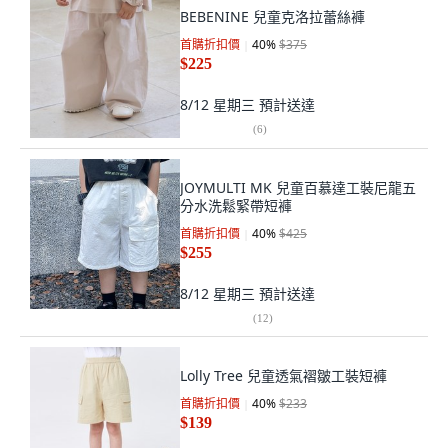
BEBENINE 兒童克洛拉蕾絲褲
首購折扣價
40
%
$375
$225
8/12 星期三
預計送達
(
6
)
JOYMULTI MK 兒童百慕達工裝尼龍五
分水洗鬆緊帶短褲
首購折扣價
40
%
$425
$255
8/12 星期三
預計送達
(
12
)
Lolly Tree 兒童透氣褶皺工裝短褲
首購折扣價
40
%
$233
$139