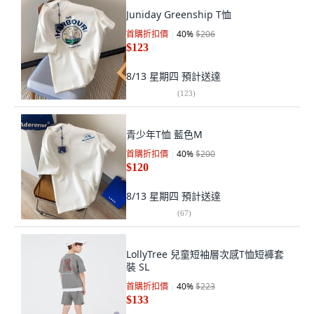
Juniday Greenship T恤
首購折扣價
40
%
$206
$123
8/13 星期四
預計送達
(
123
)
青少年T恤 藍色M
首購折扣價
40
%
$200
$120
8/13 星期四
預計送達
(
67
)
LollyTree 兒童短袖層次感T恤短褲套
裝 SL
首購折扣價
40
%
$223
$133