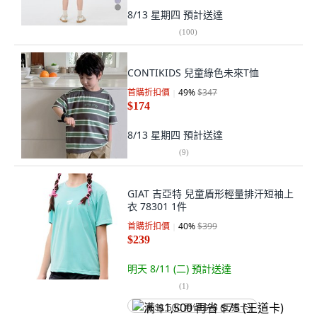
8/13 星期四
預計送達
(
100
)
CONTIKIDS 兒童綠色未來T恤
首購折扣價
49
%
$347
$174
8/13 星期四
預計送達
(
9
)
GIAT 吉亞特 兒童盾形輕量排汗短袖上
衣 78301 1件
首購折扣價
40
%
$399
$239
明天 8/11 (二)
預計送達
(
1
)
满 $1,500 再省 $75 (王道卡)