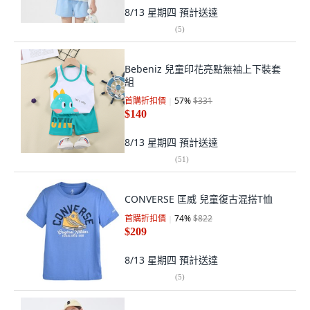
8/13 星期四
預計送達
(
5
)
Bebeniz 兒童印花亮點無袖上下裝套
組
首購折扣價
57
%
$331
$140
8/13 星期四
預計送達
(
51
)
CONVERSE 匡威 兒童復古混搭T恤
首購折扣價
74
%
$822
$209
8/13 星期四
預計送達
(
5
)