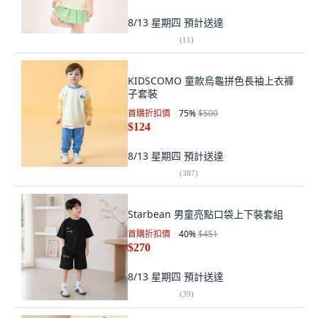
8/13 星期四
預計送達
(
11
)
KIDSCOMO 童款烏龜拼色長袖上衣褲
子套裝
首購折扣價
75
%
$500
$124
8/13 星期四
預計送達
(
387
)
Starbean 男童亮點口袋上下裝套組
首購折扣價
40
%
$451
$270
8/13 星期四
預計送達
(
39
)