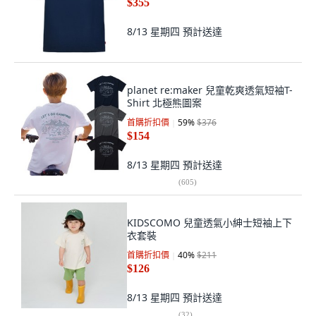
$355
8/13 星期四
預計送達
planet re:maker 兒童乾爽透氣短袖T-
Shirt 北極熊圖案
首購折扣價
59
%
$376
$154
8/13 星期四
預計送達
(
605
)
KIDSCOMO 兒童透氣小紳士短袖上下
衣套裝
首購折扣價
40
%
$211
$126
8/13 星期四
預計送達
(
32
)