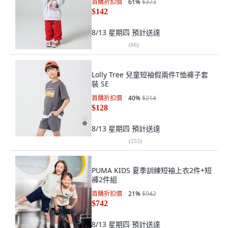
首購折扣價
61
%
$373
$142
8/13 星期四
預計送達
(
66
)
Lolly Tree 兒童短袖假兩件T恤褲子套
裝 SE
首購折扣價
40
%
$214
$128
8/13 星期四
預計送達
(
253
)
PUMA KIDS 夏季訓練短袖上衣2件+短
褲2件組
首購折扣價
21
%
$942
$742
8/13 星期四
預計送達