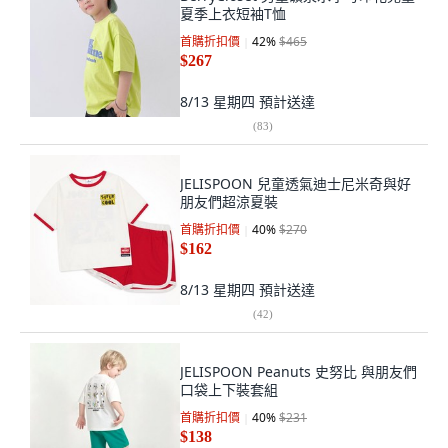
夏季上衣短袖T恤
首購折扣價
42
%
$465
$267
8/13 星期四
預計送達
(
83
)
JELISPOON 兒童透氣迪士尼米奇與好
朋友們超涼夏裝
首購折扣價
40
%
$270
$162
8/13 星期四
預計送達
(
42
)
JELISPOON Peanuts 史努比 與朋友們
口袋上下裝套組
首購折扣價
40
%
$231
$138