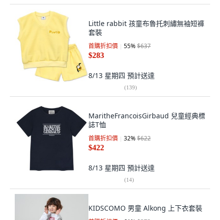
Little rabbit 孩童布魯托刺繡無袖短褲
套裝
首購折扣價
55
%
$637
$283
8/13 星期四
預計送達
(
139
)
MaritheFrancoisGirbaud 兒童經典標
誌T恤
首購折扣價
32
%
$622
$422
8/13 星期四
預計送達
(
14
)
KIDSCOMO 男童 Alkong 上下衣套裝