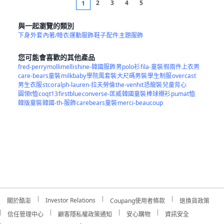
2
3
4
5
1
與一起瀏覽的類別
下身
外套
內著/睡衣
運動服飾
鞋子
配件
主題服飾
您可能會喜歡的其他產品
fred-perry
mollimelli
shine-韓國服飾
男polo衫
fila-童裝
假兩件上衣男
care-bears童裝
milkbaby
學院風套裝
大尺碼男裝
學生制服
overcast
男生衣服
stco
ralph-lauren-拉夫勞倫
the-venhit
恐龍裝
兒童背心
圓領t恤
coq
t13
firstblue
converse-匡威
韓國童裝
棒球襯衫
pumat恤
韓版童裝
韓國-th-服飾
carebears童裝
merci-beaucoup
Investor Relations
關於酷澎
Coupang使用者條款
退換貨政策
信任管理中心
顧客隱私權政策通知
安心購物
資訊安全