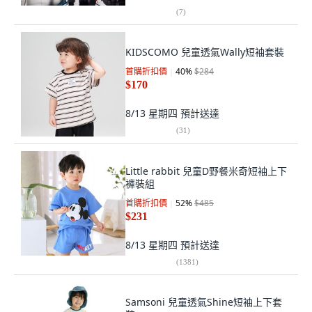
(
7
)
KIDSCOMO 兒童透氣Wally短袖套裝
首購折扣價
40
%
$284
$170
8/13 星期四
預計送達
(
31
)
Little rabbit 兒童D野餐米奇短袖上下
褲裝組
首購折扣價
52
%
$485
$231
8/13 星期四
預計送達
(
1381
)
Samsoni 兒童透氣Shine短袖上下套