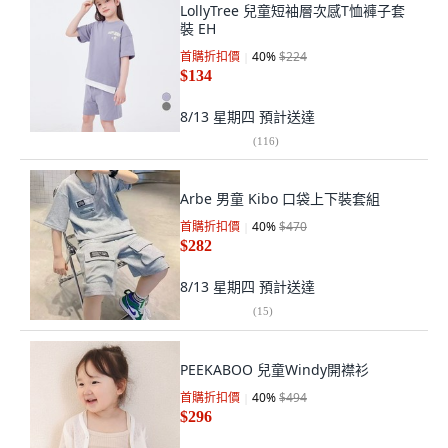
LollyTree 兒童短袖層次感T恤褲子套
裝 EH
首購折扣價
40
%
$224
$134
8/13 星期四
預計送達
(
116
)
Arbe 男童 Kibo 口袋上下裝套組
首購折扣價
40
%
$470
$282
8/13 星期四
預計送達
(
15
)
PEEKABOO 兒童Windy開襟衫
首購折扣價
40
%
$494
$296