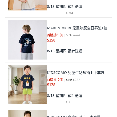
8/13 星期四
預計送達
(
136
)
MARI N MORI 兒童涼感夏日泰迪T恤
首購折扣價
60
%
$397
$158
8/13 星期四
預計送達
KIDSCOMO 兒童牛奶短袖上下套裝
首購折扣價
44
%
$232
$128
8/13 星期四
預計送達
(
1
)