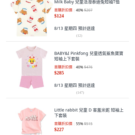
Milk Baby 兒童活潑泰迪兔短袖T恤
首購折扣價
40
%
$207
$124
8/13 星期四
預計送達
(
12
)
BABY&I Pinkfong 兒童透氣鯊魚寶寶
短袖上下套裝
首購折扣價
40
%
$476
$285
8/13 星期四
預計送達
(
147
)
Little rabbit 兒童 D 害羞米妮 短袖上
下套裝
首購折扣價
55
%
$515
$227