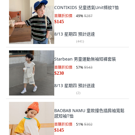
CONTIKIDS 兒童透氣Unit條紋T恤
首購折扣價
49
%
$287
$145
8/13 星期四
預計送達
(
441
)
Starbean 男童運動無袖短褲套裝
首購折扣價
57
%
$543
$230
8/13 星期四
預計送達
(
2
)
BAOBAB NAMU 童款撞色插肩袖寬鬆
感短袖T恤
首購折扣價
51
%
$302
$145