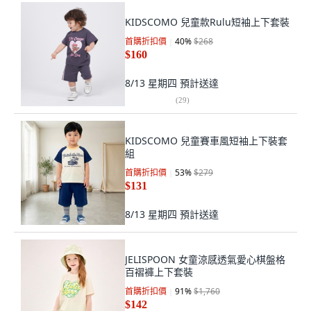
KIDSCOMO 兒童款Rulu短袖上下套裝
首購折扣價
40
%
$268
$160
8/13 星期四
預計送達
(
29
)
KIDSCOMO 兒童賽車風短袖上下裝套
組
首購折扣價
53
%
$279
$131
8/13 星期四
預計送達
JELISPOON 女童涼感透氣愛心棋盤格
百褶褲上下套裝
首購折扣價
91
%
$1,760
$142