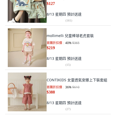
$127
8/13 星期四
預計送達
(
161
)
mollimelli 兒童棒球老虎套裝
首購折扣價
40
%
$365
$219
8/13 星期四
預計送達
(
15
)
CONTIKIDS 女童透氣安娜上下裝套組
首購折扣價
36
%
$610
$388
8/13 星期四
預計送達
(
27
)