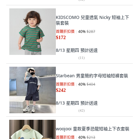
KIDSCOMO 兒童透氣 Nicky 短袖上下
裝套裝
首購折扣價
40
%
$287
$172
8/13 星期四
預計送達
(
11
)
Starbean 男童簡約字母短袖短褲套裝
首購折扣價
40
%
$404
$242
8/13 星期四
預計送達
(
42
)
woojooi 童款夏季恐龍短袖上下衣套裝
首購折扣價
40
%
$213