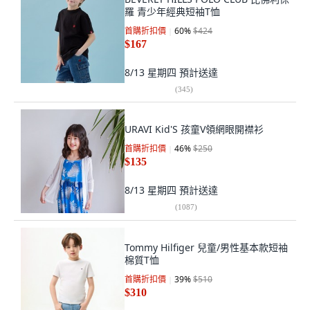
羅 青少年經典短袖T恤
首購折扣價
60
%
$424
$167
8/13 星期四
預計送達
(
345
)
URAVI Kid'S 孩童V領網眼開襟衫
首購折扣價
46
%
$250
$135
8/13 星期四
預計送達
(
1087
)
Tommy Hilfiger 兒童/男性基本款短袖
棉質T恤
首購折扣價
39
%
$510
$310