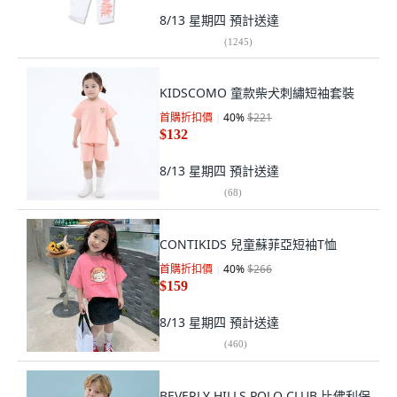
8/13 星期四
預計送達
(
1245
)
KIDSCOMO 童款柴犬刺繡短袖套裝
首購折扣價
40
%
$221
$132
8/13 星期四
預計送達
(
68
)
CONTIKIDS 兒童蘇菲亞短袖T恤
首購折扣價
40
%
$266
$159
8/13 星期四
預計送達
(
460
)
BEVERLY HILLS POLO CLUB 比佛利保