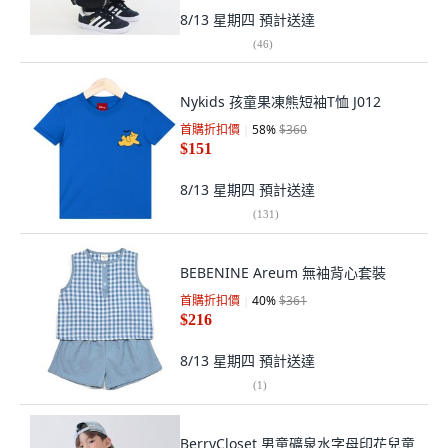
8/13 星期四
預計送達
(
46
)
Nykids 孩童果凍熊短袖T恤 J012
首購折扣價
58
%
$360
$151
8/13 星期四
預計送達
(
131
)
BEBENINE Areum 無袖背心套裝
首購折扣價
40
%
$361
$216
8/13 星期四
預計送達
(
1
)
BerryCloset 男童礦泉水字母印花兒童