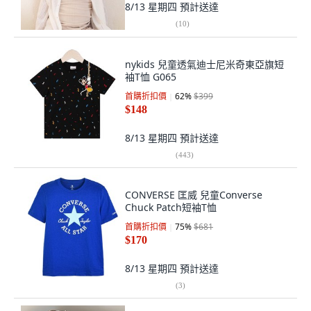
8/13 星期四
預計送達
(
10
)
nykids 兒童透氣迪士尼米奇東亞旗短
袖T恤 G065
首購折扣價
62
%
$399
$148
8/13 星期四
預計送達
(
443
)
CONVERSE 匡威 兒童Converse
Chuck Patch短袖T恤
首購折扣價
75
%
$681
$170
8/13 星期四
預計送達
(
3
)