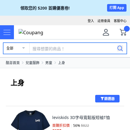
領取您的
$200
首購優惠卷!
打開 App
登入
註冊會員
客服中心
全部
酷澎首頁
兒童服飾
男童
上身
上身
篩選器
leviskids 3D字母寬鬆版短袖T恤
首購折扣價
56
%
$822