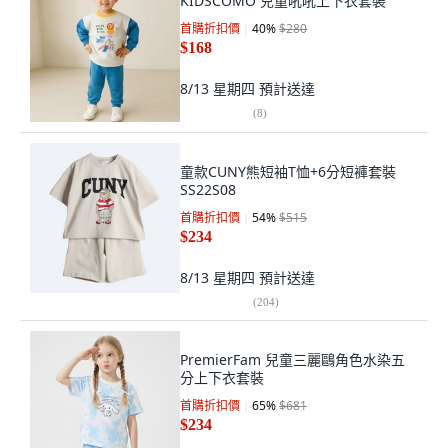
KIDSCOMO 兒童吼吼上下衣套裝
首購折扣價
40
%
$280
$168
8/13 星期四
預計送達
(
8
)
童款CUNY熊短袖T恤+6分短褲套裝
SS22S08
首購折扣價
54
%
$515
$234
8/13 星期四
預計送達
(
204
)
PremierFam 兒童三麗鷗角色水染五
分上下衣套裝
首購折扣價
65
%
$681
$234