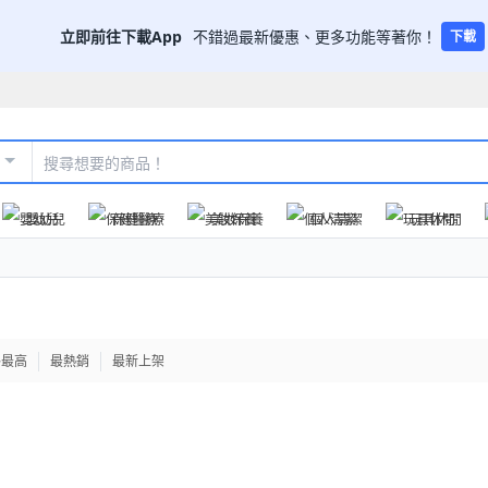
立即前往下載App
不錯過最新優惠、更多功能等著你！
下載
嬰幼兒
保健醫療
美妝保養
個人清潔
玩具休閒
格最高
最熱銷
最新上架