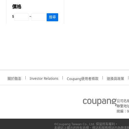
價格
$
~
搜尋
Investor Relations
關於酷澎
Coupang使用者條款
退換貨政策
公司名
聯繫地址
統編：91
©Coupang Taiwan Co., Ltd. 保留所有權利。
本網站上顯示的所有商標、標誌和服務標誌均為酷澎股