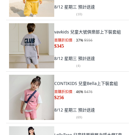
8/12 星期三
預計送達
(
10
)
vavkids 兒童大號俱樂部上下裝套組
首購折扣價
37
%
$556
$345
8/12 星期三
預計送達
(
4
)
CONTIKIDS 兒童Bella上下裝套組
首購折扣價
46
%
$476
$256
8/12 星期三
預計送達
(
69
)
LollyTree 兒童特厚棉層次感大學T束