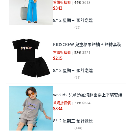
首購折扣價
44
%
$613
$343
8/12 星期三
預計送達
(
23
)
KIDSCREW 兒童糖果短袖 + 短褲套裝
首購折扣價
58
%
$521
$215
8/12 星期三
預計送達
(
34
)
vavkids 兒童透氣海豚圖案上下裝套組
首購折扣價
37
%
$534
$334
8/12 星期三
預計送達
(
148
)