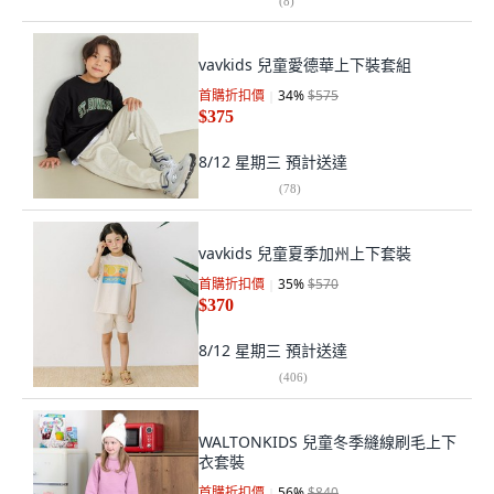
(
8
)
vavkids 兒童愛德華上下裝套組
首購折扣價
34
%
$575
$375
8/12 星期三
預計送達
(
78
)
vavkids 兒童夏季加州上下套裝
首購折扣價
35
%
$570
$370
8/12 星期三
預計送達
(
406
)
WALTONKIDS 兒童冬季縫線刷毛上下
衣套裝
首購折扣價
56
%
$840