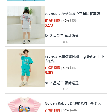
vavkids 兒童透氣愛心字母印花套裝
首購折扣價
40
%
$456
$273
8/12 星期三
預計送達
(
54
)
vavkids 兒童透氣Nothing Better上下
衣套裝
首購折扣價
40
%
$442
$265
8/12 星期三
預計送達
(
35
)
Golden Rabbit D 短袖條紋小狗套裝
首購折扣價
54
%
$576