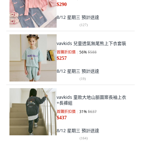
$290
8/12 星期三
預計送達
(
127
)
vavkids 兒童透氣無尾熊上下衣套裝
首購折扣價
56
%
$588
$257
8/12 星期三
預計送達
(
19
)
vavkids 童款大地山脈圖案長袖上衣
+長褲組
首購折扣價
31
%
$637
$437
8/12 星期三
預計送達
(
164
)