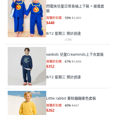
閃電俠兒童日常長袖上下裝 + 披風套
裝
首購折扣價
59
%
$1,091
$440
8/12 星期三
預計送達
(
139
)
vavkids 兒童Creaminds上下衣套裝
首購折扣價
67
%
$1,095
$352
8/12 星期三
預計送達
Little rabbit 春秋蹦蹦素色套裝
首購折扣價
40
%
$437
$262