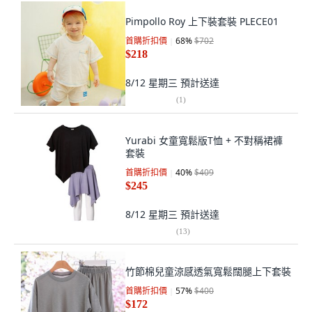
Pimpollo Roy 上下裝套裝 PLECE01
首購折扣價
68
%
$702
$218
8/12 星期三
預計送達
(
1
)
Yurabi 女童寬鬆版T恤 + 不對稱裙褲
套裝
首購折扣價
40
%
$409
$245
8/12 星期三
預計送達
(
13
)
竹節棉兒童涼感透氣寬鬆闊腿上下套裝
首購折扣價
57
%
$400
$172