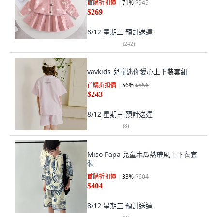
首購折扣價
71
%
$945
$269
8/12 星期三
預計送達
(
242
)
vavkids 兒童迷你愛心上下裝套組
首購折扣價
56
%
$556
$243
8/12 星期三
預計送達
(
8
)
Miso Papa 兒童木瓜熱帶風上下衣套
裝
首購折扣價
33
%
$604
$404
8/12 星期三
預計送達