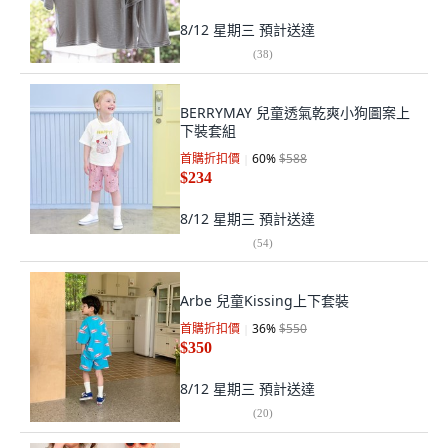
8/12 星期三
預計送達
(
38
)
BERRYMAY 兒童透氣乾爽小狗圖案上
下裝套組
首購折扣價
60
%
$588
$234
8/12 星期三
預計送達
(
54
)
Arbe 兒童Kissing上下套裝
首購折扣價
36
%
$550
$350
8/12 星期三
預計送達
(
20
)