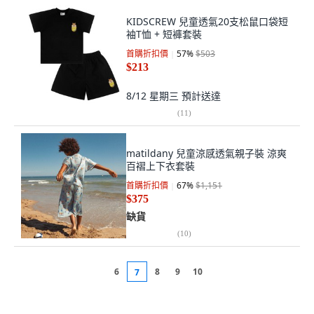
KIDSCREW 兒童透氣20支松鼠口袋短
袖T恤 + 短褲套裝
首購折扣價
57
%
$503
$213
8/12 星期三
預計送達
(
11
)
matildany 兒童涼感透氣親子裝 涼爽
百褶上下衣套裝
首購折扣價
67
%
$1,151
$375
缺貨
(
10
)
6
8
9
10
7