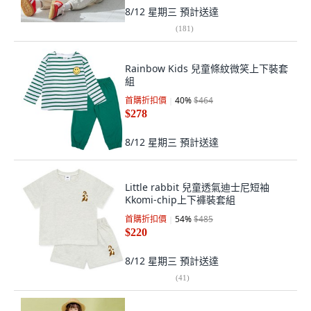
8/12 星期三
預計送達
(
181
)
Rainbow Kids 兒童條紋微笑上下裝套
組
首購折扣價
40
%
$464
$278
8/12 星期三
預計送達
Little rabbit 兒童透氣迪士尼短袖
Kkomi-chip上下褲裝套組
首購折扣價
54
%
$485
$220
8/12 星期三
預計送達
(
41
)