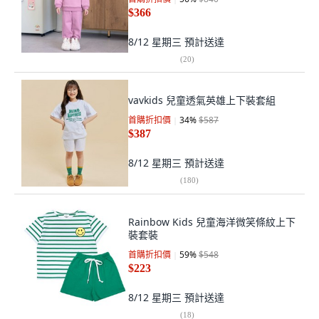
$366
8/12 星期三
預計送達
(
20
)
vavkids 兒童透氣英雄上下裝套組
首購折扣價
34
%
$587
$387
8/12 星期三
預計送達
(
180
)
Rainbow Kids 兒童海洋微笑條紋上下
裝套裝
首購折扣價
59
%
$548
$223
8/12 星期三
預計送達
(
18
)