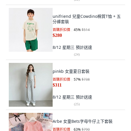
unifriend 兒童Cowdino棉質T恤 + 五
分褲套裝
首購折扣價
45
%
$514
$280
8/12 星期三
預計送達
(
24
)
pinkb 女童夏日套裝
首購折扣價
57
%
$738
$311
8/12 星期三
預計送達
(
25
)
Arbe 女童Bets字母牛仔上下套裝
首購折扣價
63
%
$790