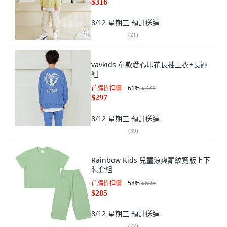
$316
8/12 星期三
預計送達
(
21
)
vavkids 童款愛心印花長袖上衣+長褲
組
首購折扣價
61
%
$771
$297
8/12 星期三
預計送達
(
39
)
Rainbow Kids 兒童涼爽羅紋寬版上下
裝套組
首購折扣價
58
%
$695
$285
8/12 星期三
預計送達
(
22
)