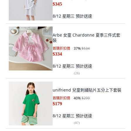
$345
8/12 星期三
預計送達
Arbe 女童 Chardonne 夏季三件式套
裝
首購折扣價
37
%
$534
$334
8/12 星期三
預計送達
(
26
)
unifriend 兒童刺繡貼片五分上下套裝
首購折扣價
40
%
$299
$179
8/12 星期三
預計送達
(
87
)