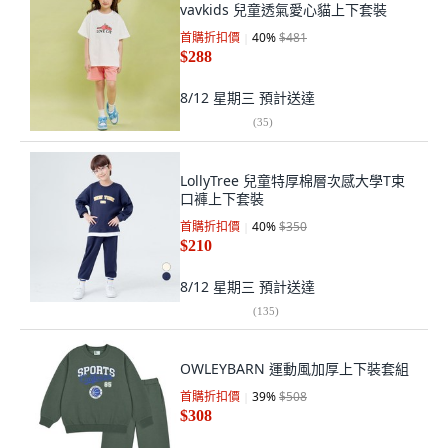
vavkids 兒童透氣愛心貓上下套裝
首購折扣價
40
%
$481
$288
8/12 星期三
預計送達
(
35
)
LollyTree 兒童特厚棉層次感大學T束
口褲上下套裝
首購折扣價
40
%
$350
$210
8/12 星期三
預計送達
(
135
)
OWLEYBARN 運動風加厚上下裝套組
首購折扣價
39
%
$508
$308