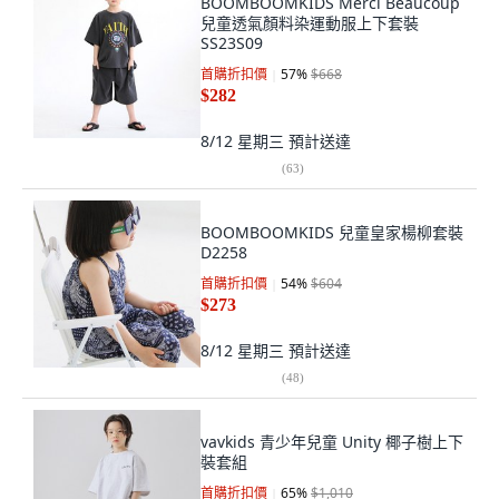
BOOMBOOMKIDS Merci Beaucoup
兒童透氣顏料染運動服上下套裝
SS23S09
首購折扣價
57
%
$668
$282
8/12 星期三
預計送達
(
63
)
BOOMBOOMKIDS 兒童皇家楊柳套裝
D2258
首購折扣價
54
%
$604
$273
8/12 星期三
預計送達
(
48
)
vavkids 青少年兒童 Unity 椰子樹上下
裝套組
首購折扣價
65
%
$1,010