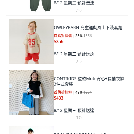
8/12 星期三
預計送達
(
99
)
OWLEYBARN 兒童運動風上下裝套組
首購折扣價
35
%
$556
$356
8/12 星期三
預計送達
(
16
)
CONTIKIDS 童款Mute背心+長袖衣褲
3件式套裝
首購折扣價
49
%
$851
$433
8/12 星期三
預計送達
(
89
)