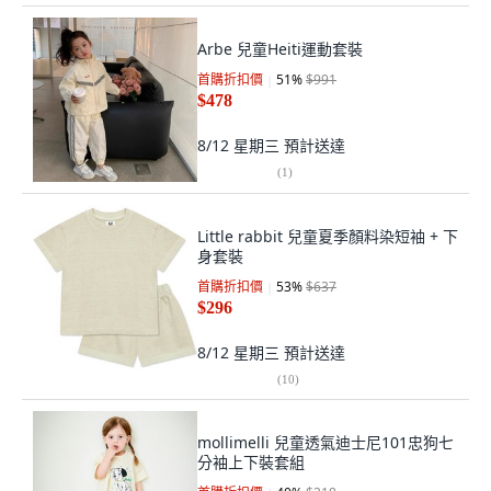
Arbe 兒童Heiti運動套裝
首購折扣價
51
%
$991
$478
8/12 星期三
預計送達
(
1
)
Little rabbit 兒童夏季顏料染短袖 + 下
身套裝
首購折扣價
53
%
$637
$296
8/12 星期三
預計送達
(
10
)
mollimelli 兒童透氣迪士尼101忠狗七
分袖上下裝套組