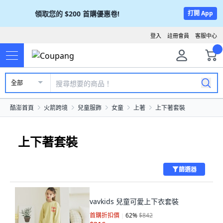
領取您的
$200
首購優惠卷!
打開 App
登入
註冊會員
客服中心
全部
酷澎首頁
火箭跨境
兒童服飾
女童
上著
上下著套裝
上下著套裝
篩選器
vavkids 兒童可愛上下衣套裝
首購折扣價
62
%
$842