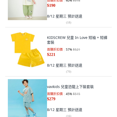
首購折扣價
40
%
$318
$190
8/12 星期三
預計送達
(
18
)
KIDSCREW 兒童 In Love 短袖 + 短褲
套裝
首購折扣價
57
%
$521
$221
8/12 星期三
預計送達
(
70
)
vavkids 兒童恐龍上下裝套裝
首購折扣價
45
%
$515
$279
8/12 星期三
預計送達
(
16
)