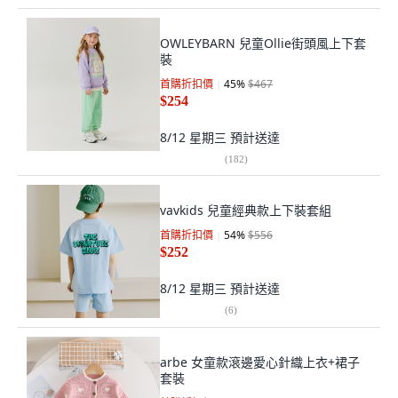
OWLEYBARN 兒童Ollie街頭風上下套
裝
首購折扣價
45
%
$467
$254
8/12 星期三
預計送達
(
182
)
vavkids 兒童經典款上下裝套組
首購折扣價
54
%
$556
$252
8/12 星期三
預計送達
(
6
)
arbe 女童款滾邊愛心針織上衣+裙子
套裝