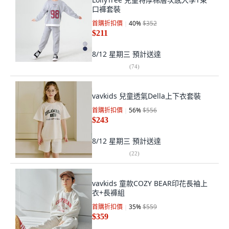
口褲套裝
首購折扣價
40
%
$352
$211
8/12 星期三
預計送達
(
74
)
vavkids 兒童透氣Della上下衣套裝
首購折扣價
56
%
$556
$243
8/12 星期三
預計送達
(
22
)
vavkids 童款COZY BEAR印花長袖上
衣+長褲組
首購折扣價
35
%
$559
$359