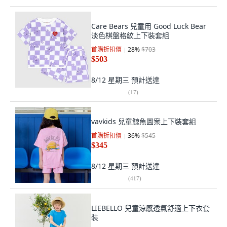
Care Bears 兒童用 Good Luck Bear
淡色棋盤格紋上下裝套組
首購折扣價
28
%
$703
$503
8/12 星期三
預計送達
(
17
)
vavkids 兒童鯨魚圖案上下裝套組
首購折扣價
36
%
$545
$345
8/12 星期三
預計送達
(
417
)
LIEBELLO 兒童涼感透氣舒適上下衣套
裝