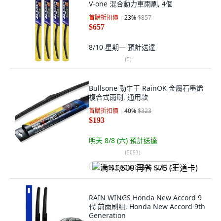
V-one 混合動力車雨刷, 4個
首購折扣價
23
%
$857
$657
8/10 星期一
預計送達
(
5
)
Bullsone 勁牛王 RainOK 金屬石墨烯
複合式雨刷, 通用款
首購折扣價
40
%
$323
$193
明天 8/8 (六)
預計送達
(
5053
)
满 $1,500 再省 $75 (王道卡)
RAIN WINGS Honda New Accord 9
代 前雨刷組, Honda New Accord 9th
Generation