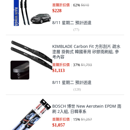
首購折扣價
62
%
$610
$228
8/11 星期二
預計送達
(
77
)
KIMBLADE Carbon Fit 方形刮片 疏水
塗層 掛鉤式 韓國車用 矽膠雨刷組, 參
考內容
首購折扣價
37
%
$1,793
$1,113
8/11 星期二
預計送達
(
128
)
BOSCH 博世 New Aerotwin EPDM 雨
刷 2入組, 日韓車系
首購折扣價
15
%
$1,257
$1,057