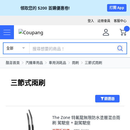
領取您的
$200
首購優惠卷!
打開 App
登入
註冊會員
客服中心
全部
酷澎首頁
汽機車用品
車用消耗品
雨刷
三節式雨刷
三節式雨刷
篩選器
The Zone 特氟龍無限防水塗層混合雨
刷 駕駛座 + 副駕駛座