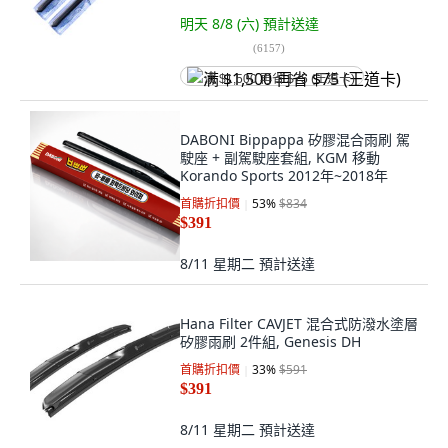
明天 8/8 (六)
預計送達
(
6157
)
满 $1,500 再省 $75 (王道卡)
DABONI Bippappa 矽膠混合雨刷 駕
駛座 + 副駕駛座套組, KGM 移動
Korando Sports 2012年~2018年
首購折扣價
53
%
$834
$391
8/11 星期二
預計送達
Hana Filter CAVJET 混合式防潑水塗層
矽膠雨刷 2件組, Genesis DH
首購折扣價
33
%
$591
$391
8/11 星期二
預計送達