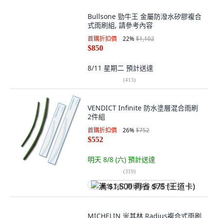
Bullsone 勁牛王 金屬防潑水矽膠複合
式雨刷組, 請參考內容
首購折扣價
22
%
$1,102
$850
8/11 星期二
預計送達
(
413
)
VENDICT Infinite 防水塗層混合雨刷
2件組
首購折扣價
26
%
$752
$552
明天 8/8 (六)
預計送達
(
319
)
满 $1,500 再省 $75 (王道卡)
MICHELIN 米其林 Radius複合式雨刷