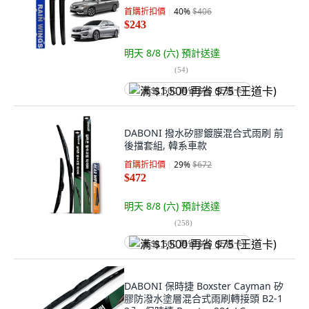
首購折扣價
40
%
$406
$243
明天 8/8 (六)
預計送達
(
54
)
满 $1,500 再省 $75 (王道卡)
DABONI 撥水矽膠鍍膜混合式雨刷 前
後擋套組, 韓系車款
首購折扣價
29
%
$672
$472
明天 8/8 (六)
預計送達
(
258
)
满 $1,500 再省 $75 (王道卡)
DABONI 保時捷 Boxster Cayman 矽
膠防潑水塗層混合式雨刷轉接頭 B2-1