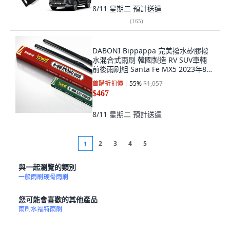
8/11 星期二
預計送達
(
165
)
DABONI Bippappa 完美撥水矽膠撥
水混合式雨刷 韓國製造 RV SUV車輛
前後雨刷組 Santa Fe MX5 2023年8月
之後 駕駛座(650mm) 副駕駛座
首購折扣價
55
%
$1,057
(450mm) 後雨刷(RBX28)
$467
8/11 星期二
預計送達
2
3
4
5
1
與一起瀏覽的類別
一般雨刷
硬骨雨刷
您可能會喜歡的其他產品
雨刷水
福特雨刷