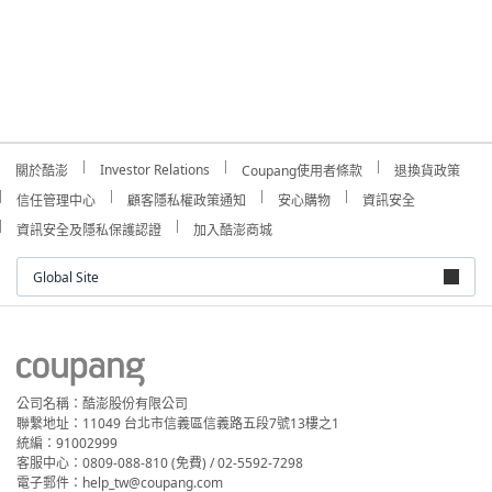
Investor Relations
關於酷澎
Coupang使用者條款
退換貨政策
信任管理中心
顧客隱私權政策通知
安心購物
資訊安全
資訊安全及隱私保護認證
加入酷澎商城
Global Site
公司名稱：酷澎股份有限公司
聯繫地址：11049 台北市信義區信義路五段7號13樓之1
統編：91002999
客服中心：0809-088-810 (免費) / 02-5592-7298
電子郵件：help_tw@coupang.com