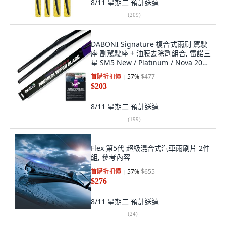
8/11 星期二
預計送達
(
209
)
DABONI Signature 複合式雨刷 駕駛
座 副駕駛座 + 油膜去除劑組合, 雷諾三
星 SM5 New / Platinum / Nova 2010
年後
首購折扣價
57
%
$477
$203
8/11 星期二
預計送達
(
199
)
Flex 第5代 超級混合式汽車雨刷片 2件
組, 參考內容
首購折扣價
57
%
$655
$276
8/11 星期二
預計送達
(
24
)