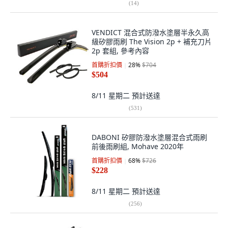
(
14
)
VENDICT 混合式防潑水塗層半永久高
級矽膠雨刷 The Vision 2p + 補充刀片
2p 套組, 參考內容
首購折扣價
28
%
$704
$504
8/11 星期二
預計送達
(
531
)
DABONI 矽膠防潑水塗層混合式雨刷
前後雨刷組, Mohave 2020年
首購折扣價
68
%
$726
$228
8/11 星期二
預計送達
(
256
)