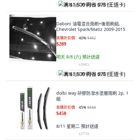
满 $1,500 再省 $75 (王道卡)
Daboni 油電混合雨刷+後雨刷組,
Chevrolet Spark/Matiz 2009-2015
首購折扣價
40
%
$482
$289
明天 8/8 (六)
預計送達
(
1941
)
满 $1,500 再省 $75 (王道卡)
dolbi way 矽膠防潑水塗層雨刷 2p, 1
組
首購折扣價
45
%
$848
$458
8/11 星期二
預計送達
(
2773
)