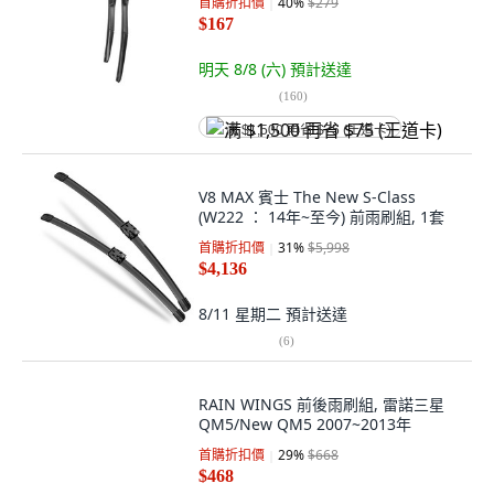
首購折扣價
40
%
$279
$167
明天 8/8 (六)
預計送達
(
160
)
满 $1,500 再省 $75 (王道卡)
V8 MAX 賓士 The New S-Class
(W222 ： 14年~至今) 前雨刷組, 1套
首購折扣價
31
%
$5,998
$4,136
8/11 星期二
預計送達
(
6
)
RAIN WINGS 前後雨刷組, 雷諾三星
QM5/New QM5 2007~2013年
首購折扣價
29
%
$668
$468