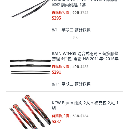
容型 前雨刷組, 1套
首購折扣價
60
%
$752
$295
8/11 星期二
預計送達
(
17
)
RAIN WINGS 混合式雨刷 + 替換膠條
套組 4件套, 君爵 HG 2011年~2016年
首購折扣價
40
%
$485
$291
8/11 星期二
預計送達
KCW Bijum 雨刷 2入 + 補充包 2入, 1
組
首購折扣價
63
%
$784
$287