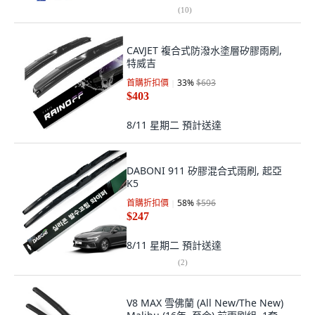
(
10
)
CAVJET 複合式防潑水塗層矽膠雨刷,
特威吉
首購折扣價
33
%
$603
$403
8/11 星期二
預計送達
DABONI 911 矽膠混合式雨刷, 起亞
K5
首購折扣價
58
%
$596
$247
8/11 星期二
預計送達
(
2
)
V8 MAX 雪佛蘭 (All New/The New)