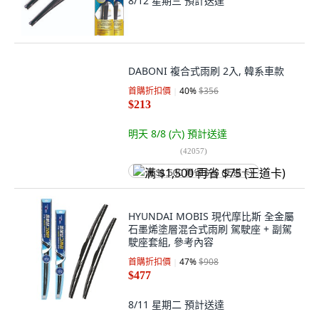
8/12 星期三
預計送達
DABONI 複合式雨刷 2入, 韓系車款
首購折扣價
40
%
$356
$213
明天 8/8 (六)
預計送達
(
42057
)
满 $1,500 再省 $75 (王道卡)
HYUNDAI MOBIS 現代摩比斯 全金屬
石墨烯塗層混合式雨刷 駕駛座 + 副駕
駛座套組, 參考內容
首購折扣價
47
%
$908
$477
8/11 星期二
預計送達