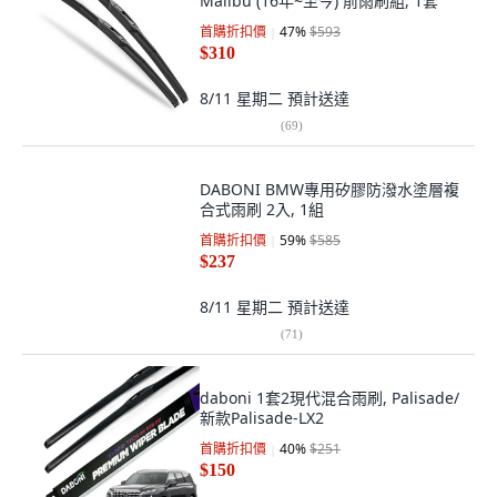
Malibu (16年~至今) 前雨刷組, 1套
首購折扣價
47
%
$593
$310
8/11 星期二
預計送達
(
69
)
DABONI BMW專用矽膠防潑水塗層複
合式雨刷 2入, 1組
首購折扣價
59
%
$585
$237
8/11 星期二
預計送達
(
71
)
daboni 1套2現代混合雨刷, Palisade/
新款Palisade-LX2
首購折扣價
40
%
$251
$150