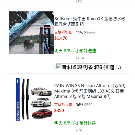
(
47
)
Bullsone 勁牛王 Rain OK 金屬防水矽
膠混合式雨刷組
首購折扣價
11
%
$1,676
$1,476
明天 8/8 (六)
預計送達
(
415
)
满 $1,500 再省 $75 (王道卡)
RAIN WINGS Nissan Altima 5代/6代
Maxima 8代 前雨刷組 L33 A36, 日產
Altima 5代, 6代, Maxima 8代
首購折扣價
36
%
$550
$350
明天 8/8 (六)
預計送達
(
69
)