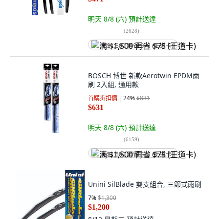
明天 8/8 (六)
預計送達
(
2628
)
满 $1,500 再省 $75 (王道卡)
BOSCH 博世 新款Aerotwin EPDM雨
刷 2入組, 通用款
首購折扣價
24
%
$831
$631
明天 8/8 (六)
預計送達
(
6159
)
满 $1,500 再省 $75 (王道卡)
Unini SilBlade 雙支組合, 三節式雨刷
7
%
$1,300
$1,200