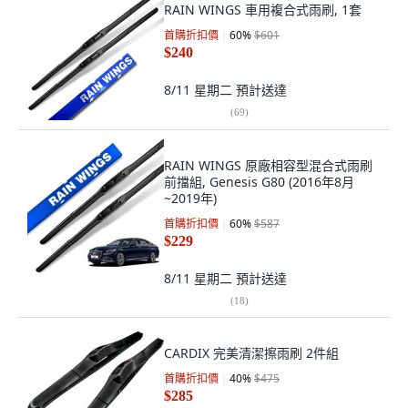
RAIN WINGS 車用複合式雨刷, 1套
首購折扣價
60
%
$601
$240
8/11 星期二
預計送達
(
69
)
RAIN WINGS 原廠相容型混合式雨刷
前擋組, Genesis G80 (2016年8月
~2019年)
首購折扣價
60
%
$587
$229
8/11 星期二
預計送達
(
18
)
CARDIX 完美清潔擦雨刷 2件組
首購折扣價
40
%
$475
$285