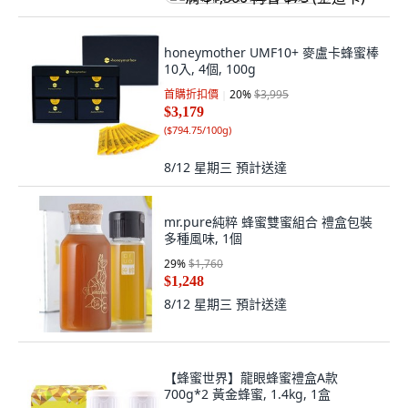
honeymother UMF10+ 麥盧卡蜂蜜棒
10入, 4個, 100g
首購折扣價
20
%
$3,995
$3,179
(
$794.75/100g
)
8/12 星期三
預計送達
mr.pure純粹 蜂蜜雙蜜組合 禮盒包裝
多種風味, 1個
29
%
$1,760
$1,248
8/12 星期三
預計送達
【蜂蜜世界】龍眼蜂蜜禮盒A款
700g*2 黃金蜂蜜, 1.4kg, 1盒