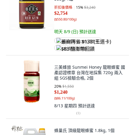
折扣後價格
15
%
$3,240
$2,754
(
$550.80/100g
)
明天 8/9 (日)
預計送達
最高再省 $138 (王道卡)
$83 酷澎幣回饋
三美蜂旅 Sunmei Honey 龍眼蜂蜜 國
產認證標章 台灣在地採集 720g 兩入
組 SGS檢驗合格, 2個
20
%
$1,550
$1,240
(
$86.11/100g
)
8/13 星期四
預計送達
(
1
)
蜂巢氏 頂級龍眼蜂蜜 1.8kg, 1個