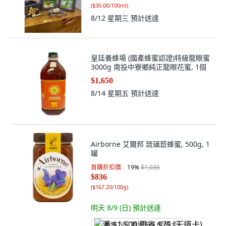
(
$30.00/100ml
)
8/12 星期三
預計送達
皇廷養蜂場 (國產蜂蜜認證)特級龍眼蜜
3000g 南投中寮鄉純正龍眼花蜜, 1個
$1,650
8/14 星期五
預計送達
Airborne 艾爾邦 琉璃苣蜂蜜, 500g, 1
罐
首購折扣價
19
%
$1,036
$836
(
$167.20/100g
)
明天 8/9 (日)
預計送達
满 $1,500 再省 $75 (王道卡)