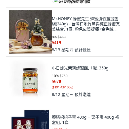
$70 酷澎幣回饋
Mr.HONEY 蜂蜜先生 蜂蜜漬竹薑提籃
組(240g) - 台灣在地竹薑與純正蜂蜜完
美結合, 1個, 粉色皮質提籃+金色絨布
袋+竹湯匙
8
%
$460
$419
8/13 星期四
預計送達
小日蜂光茉莉蜂蜜釀, 1罐, 350g
10
%
$750
$670
(
$191.43/100g
)
8/12 星期三
預計送達
藥膳枳椇子蜜 400g + 栗子蜜 400g 禮
盒組, 1套