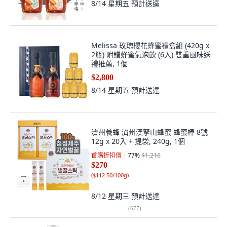
8/14 星期五
預計送達
Melissa 玫瑰櫻花蜂蜜禮盒組 (420g x
2瓶) 附贈蜂蜜氣泡飲 (6入) 雙重風味送
禮推薦, 1個
$2,800
8/14 星期五
預計送達
濟州養蜂 濟州漢拏山蜂蜜 蜂蜜棒 8號
12g x 20入 + 提袋, 240g, 1個
首購折扣價
77
%
$1,216
$270
(
$112.50/100g
)
8/12 星期三
預計送達
(
677
)