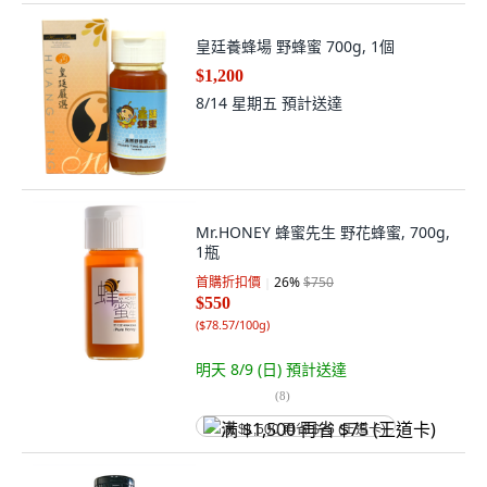
皇廷養蜂場 野蜂蜜 700g, 1個
$1,200
8/14 星期五
預計送達
Mr.HONEY 蜂蜜先生 野花蜂蜜, 700g,
1瓶
首購折扣價
26
%
$750
$550
(
$78.57/100g
)
明天 8/9 (日)
預計送達
(
8
)
满 $1,500 再省 $75 (王道卡)