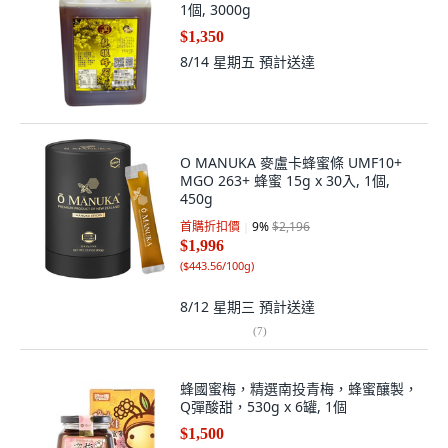
1個, 3000g
$1,350
8/14 星期五
預計送達
O MANUKA 麥盧卡蜂蜜條 UMF10+
MGO 263+ 蜂蜜 15g x 30入, 1個,
450g
首購折扣價
9
%
$2,196
$1,996
(
$443.56/100g
)
8/12 星期三
預計送達
(
7
)
蜂國蜜梅，精選南投青梅，蜂蜜釀製，
Q彈酸甜，530g x 6罐, 1個
$1,500