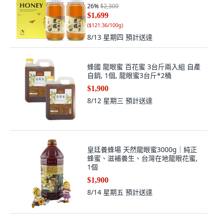
26
%
$2,300
$1,699
(
$121.36/100g
)
8/13 星期四
預計送達
蜂國 龍眼蜜 百花蜜 3台斤兩入組 自產
自銷, 1個, 龍眼蜜3台斤*2桶
$1,900
8/12 星期三
預計送達
皇廷養蜂場 天然龍眼蜜3000g｜純正
蜂蜜、滋補養生、台灣在地龍眼花蜜,
1個
$1,900
8/14 星期五
預計送達