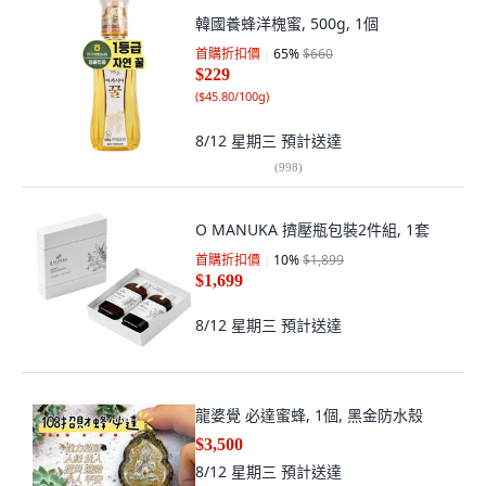
韓國養蜂洋槐蜜, 500g, 1個
首購折扣價
65
%
$660
$229
(
$45.80/100g
)
8/12 星期三
預計送達
(
998
)
O MANUKA 擠壓瓶包裝2件組, 1套
首購折扣價
10
%
$1,899
$1,699
8/12 星期三
預計送達
龍婆覺 必達蜜蜂, 1個, 黑金防水殼
$3,500
8/12 星期三
預計送達