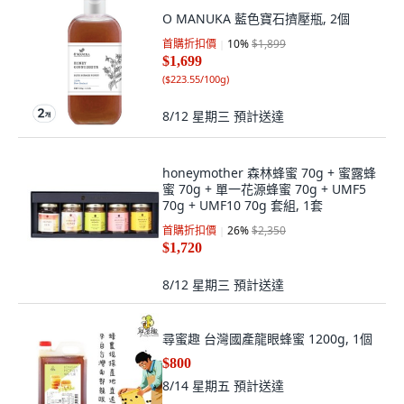
O MANUKA 藍色寶石擠壓瓶, 2個
首購折扣價
10
%
$1,899
$1,699
(
$223.55/100g
)
8/12 星期三
預計送達
honeymother 森林蜂蜜 70g + 蜜露蜂
蜜 70g + 單一花源蜂蜜 70g + UMF5
70g + UMF10 70g 套組, 1套
首購折扣價
26
%
$2,350
$1,720
8/12 星期三
預計送達
尋蜜趣 台灣國產龍眼蜂蜜 1200g, 1個
$800
8/14 星期五
預計送達