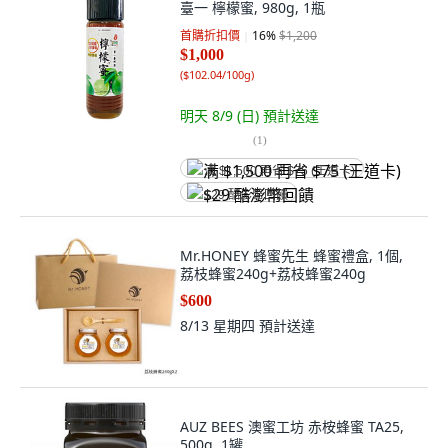
臺一 檸檬蜜, 980g, 1瓶
首購折扣價
16
%
$1,200
$1,000
(
$102.04/100g
)
明天 8/9 (日)
預計送達
(
1
)
满 $1,500 再省 $75 (王道卡)
$29 酷澎幣回饋
Mr.HONEY 蜂蜜先生 蜂蜜禮盒, 1個,
荔枝蜂蜜240g+荔枝蜂蜜240g
$600
8/13 星期四
預計送達
AUZ BEES 澳蜜工坊 赤桉蜂蜜 TA25,
500g, 1罐