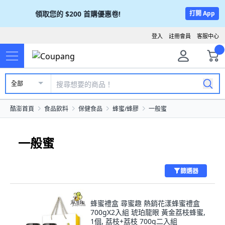
領取您的
$200
首購優惠卷!
打開 App
登入
註冊會員
客服中心
全部
酷澎首頁
食品飲料
保健食品
蜂蜜/蜂膠
一般蜜
一般蜜
篩選器
蜂蜜禮盒 尋蜜趣 熱銷花漾蜂蜜禮盒
700gX2入組 琥珀龍眼 黃金荔枝蜂蜜,
1個, 荔枝+荔枝 700g二入組