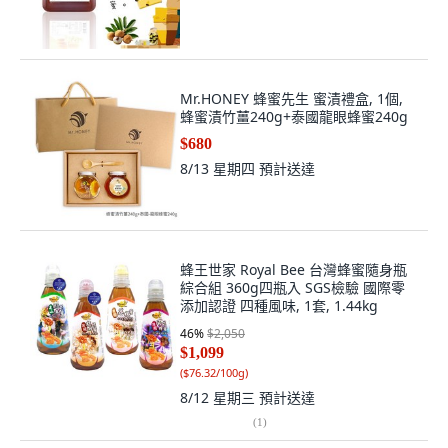
Mr.HONEY 蜂蜜先生 蜜漬禮盒, 1個,
蜂蜜漬竹薑240g+泰國龍眼蜂蜜240g
$680
8/13 星期四
預計送達
蜂王世家 Royal Bee 台灣蜂蜜隨身瓶
綜合組 360g四瓶入 SGS檢驗 國際零
添加認證 四種風味, 1套, 1.44kg
46
%
$2,050
$1,099
(
$76.32/100g
)
8/12 星期三
預計送達
(
1
)