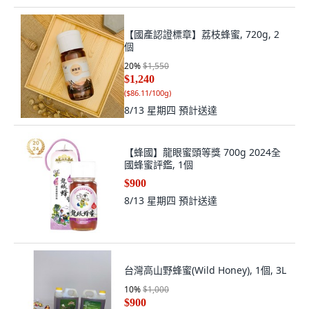
【國產認證標章】荔枝蜂蜜, 720g, 2
個
20
%
$1,550
$1,240
(
$86.11/100g
)
8/13 星期四
預計送達
【蜂國】龍眼蜜頭等獎 700g 2024全
國蜂蜜評鑑, 1個
$900
8/13 星期四
預計送達
台灣高山野蜂蜜(Wild Honey), 1個, 3L
10
%
$1,000
$900