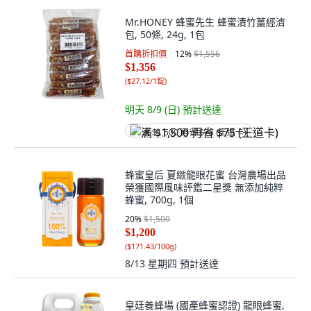
Mr.HONEY 蜂蜜先生 蜂蜜漬竹薑經濟
包, 50條, 24g, 1包
首購折扣價
12
%
$1,556
$1,356
(
$27.12/1錠
)
明天 8/9 (日)
預計送達
满 $1,500 再省 $75 (王道卡)
蜂蜜皇后 夏緻龍眼花蜜 台灣農場出品
榮獲國際風味評鑑二星獎 無添加純粹
蜂蜜, 700g, 1個
20
%
$1,500
$1,200
(
$171.43/100g
)
8/13 星期四
預計送達
皇廷養蜂場 (國產蜂蜜認證) 龍眼蜂蜜,