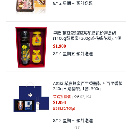
8/12 星期三
預計送達
皇廷 頂級龍眼蜜茶花蜂花粉禮盒組
(1100g龍眼蜜+300g茶花蜂花粉), 1個
$1,900
8/14 星期五
預計送達
Attiki 希臘蜂蜜百里香瓶裝 + 百里香棒
240g + 購物袋, 1套, 500g
首購折扣價
9
%
$2,194
$1,994
(
$398.80/100g
)
8/12 星期三
預計送達
(
11
)