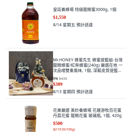
皇廷養蜂場 特級龍眼蜜3000g, 1個
$1,550
8/14 星期五
預計送達
Mr.HONEY 蜂蜜先生 蜂蜜提籃組-台灣
龍眼蜂蜜/紅柴蜂蜜(240g) 嚴選在地 一
次品嚐雙重風味, 1個, 深藍皮質提籃
+藍色絨布袋+竹湯匙,紅柴蜂蜜
9
%
$430
$389
8/13 星期四
預計送達
花東嚴選 美妙養蜂場 花蓮游牧百花蜜
丹荔花蜜 龍眼花蜜 玻璃瓶, 1個, 420g
$500
(
$119.05/100g
)