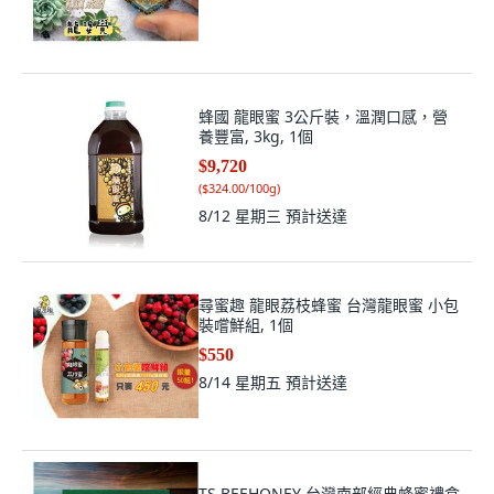
蜂國 龍眼蜜 3公斤裝，溫潤口感，營
養豐富, 3kg, 1個
$9,720
(
$324.00/100g
)
8/12 星期三
預計送達
尋蜜趣 龍眼荔枝蜂蜜 台灣龍眼蜜 小包
裝嚐鮮組, 1個
$550
8/14 星期五
預計送達
TS BEEHONEY 台灣南部經典蜂蜜禮盒