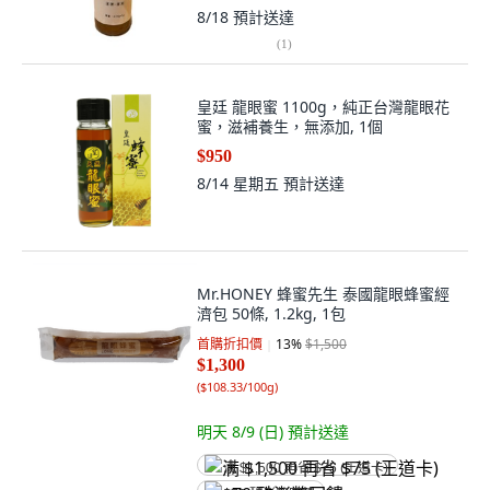
8/18
預計送達
(
1
)
皇廷 龍眼蜜 1100g，純正台灣龍眼花
蜜，滋補養生，無添加, 1個
$950
8/14 星期五
預計送達
Mr.HONEY 蜂蜜先生 泰國龍眼蜂蜜經
濟包 50條, 1.2kg, 1包
首購折扣價
13
%
$1,500
$1,300
(
$108.33/100g
)
明天 8/9 (日)
預計送達
满 $1,500 再省 $75 (王道卡)