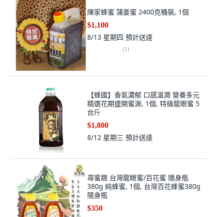
陳家蜂蜜 蒲姜蜜 2400克桶裝, 1個
$1,100
8/13 星期四
預計送達
(
1
)
【蜂國】香氣濃郁 口感溫潤 營養多元
精選花期盛開蜜源, 1個, 特級龍眼蜜 5
台斤
$1,800
8/12 星期三
預計送達
尋蜜趣 台灣龍眼蜜/百花蜜 隨身瓶
380g 純蜂蜜, 1個, 台灣百花蜂蜜380g
隨身瓶
$350