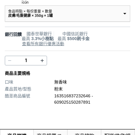
食品特點 × 每份重量 × 數量
皮膚/毛髮健康 × 350g × 1罐
國泰世華銀行
中國信託銀行
銀行回饋
最高
3.3%小樹點
最高
$500刷卡金
查看所有銀行優惠活動
商品主要規格
口味
無香味
產品質地/型態
粉末
酷澎商品編號
163516837232646 -
609025150287891