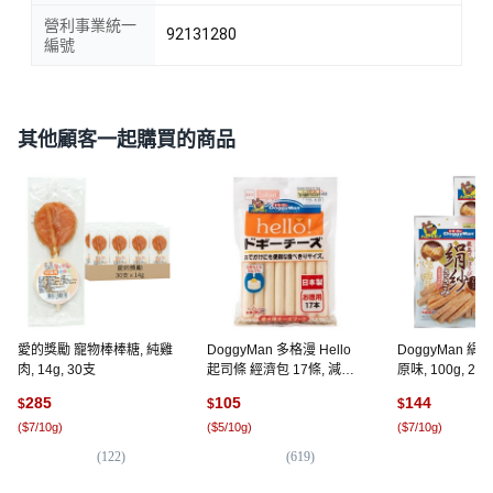
營利事業統一
92131280
編號
其他顧客一起購買的商品
愛的獎勵 寵物棒棒糖, 純雞
DoggyMan 多格漫 Hello
DoggyMan 絹
肉, 14g, 30支
起司條 經濟包 17條, 減鹽
原味, 100g, 2包
起司, 214g, 1袋
285
105
144
$
$
$
(
$7/10g
)
(
$5/10g
)
(
$7/10g
)
(
122
)
(
619
)
(
7