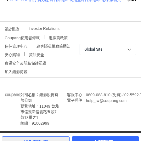
•
BLUE BAY 倍力 寶力壯 綜合維他命 高劑量綜合維他命+必須礦物質 200g
$643
Investor Relations
關於酷澎
Coupang使用者條款
退換貨政策
信任管理中心
顧客隱私權政策通知
Global Site
安心購物
資訊安全
資訊安全及隱私保護認證
加入酷澎商城
公司名稱：酷澎股份有
客服中心：0809-088-810 (免費) / 02-5592-
限公司
電子郵件：help_tw@coupang.com
聯繫地址：11049 台北
市信義區信義路五段7
號13樓之1
統編：91002999
©Coupang Taiwan Co., Ltd. 保留所有權利。
本網站上顯示的所有商標、標誌和服務標誌均為酷澎股份有