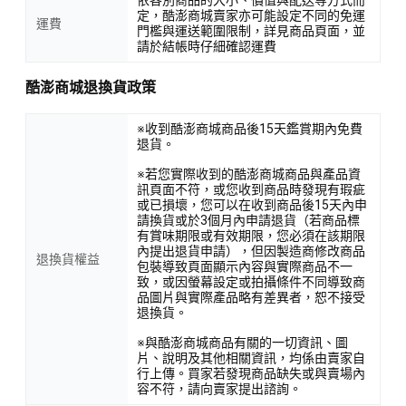
定，酷澎商城賣家亦可能設定不同的免運
運費
門檻與運送範圍限制，詳見商品頁面，並
請於結帳時仔細確認運費
酷澎商城退換貨政策
※收到酷澎商城商品後15天鑑賞期內免費
退貨。
※若您實際收到的酷澎商城商品與產品資
訊頁面不符，或您收到商品時發現有瑕疵
或已損壞，您可以在收到商品後15天內申
請換貨或於3個月內申請退貨（若商品標
有賞味期限或有效期限，您必須在該期限
內提出退貨申請），但因製造商修改商品
退換貨權益
包裝導致頁面顯示內容與實際商品不一
致，或因螢幕設定或拍攝條件不同導致商
品圖片與實際產品略有差異者，恕不接受
退換貨。
※與酷澎商城商品有關的一切資訊、圖
片、說明及其他相關資訊，均係由賣家自
行上傳。買家若發現商品缺失或與賣場內
容不符，請向賣家提出諮詢。