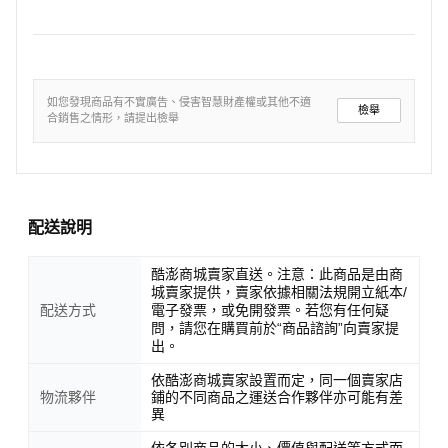
如您發現商品有不實廣告、侵害智慧財產權或其他不適
檢舉
合銷售之情形，請提出檢舉
配送說明
酷澎商城賣家直送。注意：此商品是由商
城賣家提供，賣家依據相關法規開立紙本/
配送方式
電子發票，或免開發票。若您有任何疑
問，請您在購買前於“商品諮詢”向賣家提
出。
依酷澎商城賣家設置而定，同一個賣家店
物流夥伴
鋪的不同商品之運送合作夥伴亦可能有差
異
依各別商品的大小、價值與配送等方式而