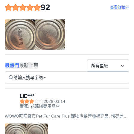
92
查看詳情
最熱門
最新上架
所有星級
LiE****
2026.03.14
賣家: 花媽婦嬰用品店
WOWO旺旺寶貝Pet Fur Care Plus 寵物毛髮營養補充品, 增亮麗
PLUS+ (犬貓適用), 1罐