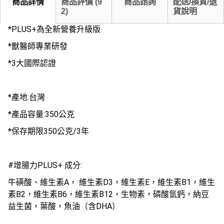
商品詳情
商品評價
(
9
商品諮詢
配送/換貨/退
2
)
貨說明
*PLUS+為全新營養升級版
*獸醫師專業研發
*3大國際認證
*產地:台灣
*產品容量:350公克
*保存期限350公克/3年
#增腸力PLUS+ 成分:
牛磺酸、維生素A， 維生素D3，維生素E，維生素B1，維生
素B2，維生素B6，維生素B12，生物素，磷酸氫鈣，納豆
益生菌，葉酸，魚油（含DHA）