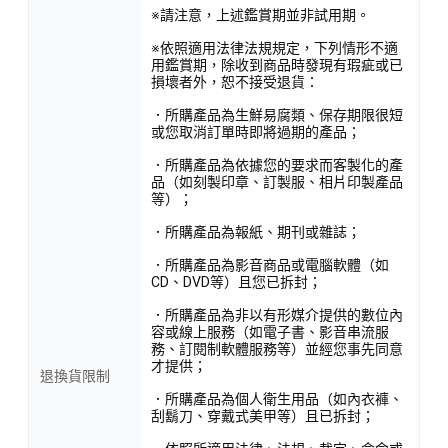
※請注意，上述鑑賞期並非試用期。
※依照適用法律法規規定，下列情形不適
用鑑賞期，除收到商品時發現有瑕疵或已
損壞者外，恕不接受退貨：
．所購產品為生鮮易腐類、保存期限很短
或您取消訂單時即將過期的產品；
．所購產品為依據您的要求而客製化的產
品（如刻製印章、訂製服、相片印製產品
等）；
．所購產品為報紙、期刊或雜誌；
．所購產品為影音商品或電腦軟體（如
CD、DVD等）且您已拆封；
．所購產品為非以有形媒介提供的數位內
容或線上服務（如電子書、影音串流服
務、訂閱制軟體服務等）並經您事先同意
才提供；
退換貨限制
．所購產品為個人衛生用品（如內衣褲、
刮鬍刀、穿戴式美甲等）且已拆封；