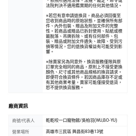
．依照所適用法律、法規、裁定、命令或
法院判決不適用鑑賞期的任何其他情況。
※若您有意申請退換貨，商品必須回復至
您收到商品時的原始狀態，並確保所有部
件、內外包裝、贈品及附加文件的完整
性。若商品或贈品已拆封使用、貼紙或標
籤脫落、吊牌拆除、或有任何部件、包
裝、贈品或附加文件遺失、故障、受到污
損等情況，您的退換貨權益有可能受到影
響。
※除賣家另為同意外，換貨服務僅限與原
訂單完全相同的商品，原則上不接受更換
顏色、尺寸或其他商品規格的換貨請求。
即便符合換貨條件，若因商品庫存不足或
有其他商業考量，賣家可能僅接受退貨，
恕不提供換貨服務。
廠商資訊
乾乾咬一口寵物館/吳柏羽(WU,BO-YU)
商號/代表人
高雄市三民區 興昌街83巷13號
營業場所