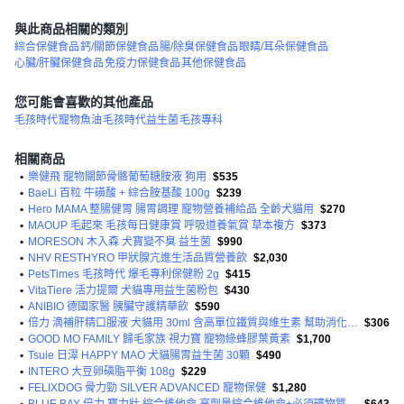
與此商品相關的類別
綜合保健食品
鈣/關節保健食品
腸/除臭保健食品
眼睛/耳朵保健食品
心臟/肝臟保健食品
免疫力保健食品
其他保健食品
您可能會喜歡的其他產品
毛孩時代
寵物魚油
毛孩時代益生菌
毛孩專科
相關商品
•
樂健飛 寵物關節骨骼葡萄糖胺液 狗用
$535
•
BaeLi 百粒 牛磺酸 + 綜合胺基酸 100g
$239
•
Hero MAMA 整腸健胃 腸胃調理 寵物營養補給品 全齡犬貓用
$270
•
MAOUP 毛起來 毛孩每日健康賞 呼吸道養氣賞 草本複方
$373
•
MORESON 木入森 犬寶變不臭 益生菌
$990
•
NHV RESTHYRO 甲狀腺亢進生活品質營養飲
$2,030
•
PetsTimes 毛孩時代 爆毛專利保健粉 2g
$415
•
VitaTiere 活力提爾 犬貓專用益生菌粉包
$430
•
ANIBIO 德國家醫 胰臟守護精華飲
$590
•
倍力 滴補肝精口服液 犬貓用 30ml 含高單位鐵質與維生素 幫助消化吸收
$306
•
GOOD MO FAMILY 歸毛家族 視力寶 寵物綠蜂膠葉黃素
$1,700
•
Tsuie 日濢 HAPPY MAO 犬貓腸胃益生菌 30顆
$490
•
INTERO 大豆卵磷脂平衡 108g
$229
•
FELIXDOG 骨力勁 SILVER ADVANCED 寵物保健
$1,280