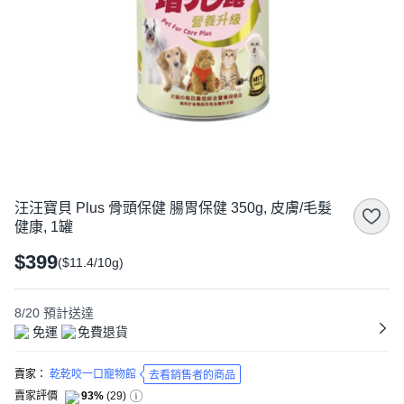
汪汪寶貝 Plus 骨頭保健 腸胃保健 350g, 皮膚/毛髮
健康, 1罐
$399
($11.4/10g)
8/20
預計送達
免運
免費退貨
賣家：
乾乾咬一口寵物館
去看銷售者的商品
賣家評價
93%
(
29
)