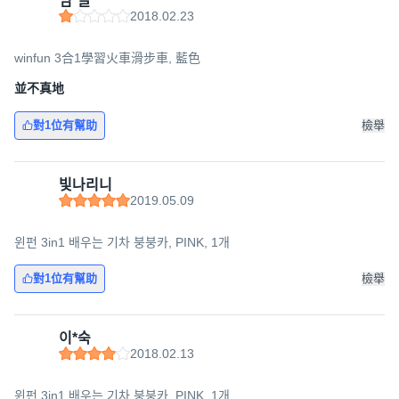
임*늘
2018.02.23
winfun 3合1學習火車滑步車, 藍色
並不真地
對1位有幫助
檢舉
빛나리니
2019.05.09
윈펀 3in1 배우는 기차 붕붕카, PINK, 1개
對1位有幫助
檢舉
이*숙
2018.02.13
윈펀 3in1 배우는 기차 붕붕카, PINK, 1개