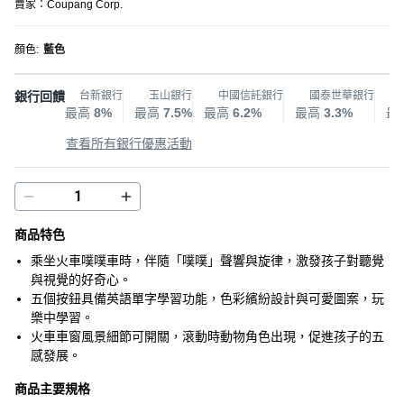
賣家：
Coupang Corp.
顏色
:
藍色
銀行回饋
台新銀行
玉山銀行
中國信託銀行
國泰世華銀行
最高
8%
最高
7.5%
最高
6.2%
最高
3.3%
最
查看所有銀行優惠活動
商品特色
乘坐火車噗噗車時，伴隨「噗噗」聲響與旋律，激發孩子對聽覺
與視覺的好奇心。
五個按鈕具備英語單字學習功能，色彩繽紛設計與可愛圖案，玩
樂中學習。
火車車窗風景細節可開關，滾動時動物角色出現，促進孩子的五
感發展。
商品主要規格