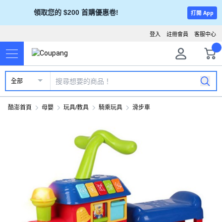
領取您的 $200 首購優惠卷!
打開 App
登入
註冊會員
客服中心
全部
酷澎首頁
母嬰
玩具/教具
騎乘玩具
滑步車