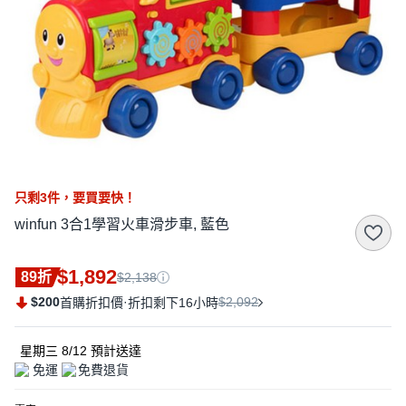
只剩
3
件，
要買要快！
winfun 3合1學習火車滑步車, 藍色
$1,892
89折
$2,138
$200
·
$2,092
首購折扣價
折扣剩下16小時
星期三 8/12
預計送達
免運
免費退貨