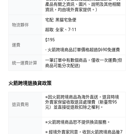
產品有關之資訊、圖片、說明及其他相關
資訊，均由境外賣家提供。）
宅配: 黑貓宅急便
物流夥伴
超取: 全家、7-11
$195
運費
- 火箭跨境商品訂單價格超過$690免運費
一筆訂單中有數個商品，僅收一次運費(但
統一運費計算
商品可能分次配送)
火箭跨境退換貨政策
※因火箭跨境商品為海外直送，退貨時境
外賣家保留收取退貨處理費（新臺幣95
退貨費用
元）並直接從退款扣除之權利。
※火箭跨境商品恕不提供換貨服務。
※ 經境外賣家同意，收到火箭跨境商品後7