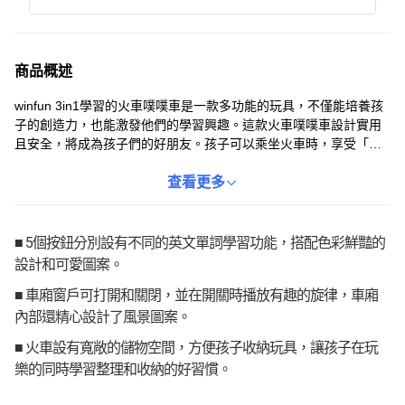
商品概述
winfun 3in1學習的火車噗噗車是一款多功能的玩具，不僅能培養孩
子的創造力，也能激發他們的學習興趣。這款火車噗噗車設計實用
且安全，將成為孩子們的好朋友。孩子可以乘坐火車時，享受「噗
噗」的火車聲響和愉快的旋律，激發聽覺和視覺的發展。此外，五
個按鈕還具有英語單字學習功能，讓孩子在玩樂中學習。火車的設
查看更多
計細節豐富，例如可開關的車窗和滾動時出現的動物角色，都能促
進孩子的五感發展。
■ 5個按鈕分別設有不同的英文單詞學習功能，搭配色彩鮮豔的
設計和可愛圖案。
■ 車廂窗戶可打開和關閉，並在開關時播放有趣的旋律，車廂
內部還精心設計了風景圖案。
■ 火車設有寬敞的儲物空間，方便孩子收納玩具，讓孩子在玩
樂的同時學習整理和收納的好習慣。