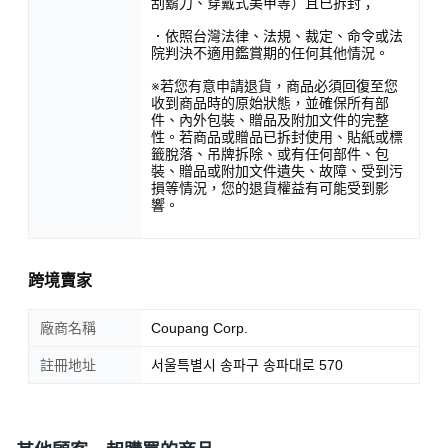
刮鬍刀、穿戴式美甲等）且已拆封；
．依照台灣法律、法規、裁定、命令或法
院判決不適用鑑賞期的任何其他情況。
※若您有意申請退貨，商品必須回復至您
收到商品時的原始狀態，並確保所有部
件、內外包裝、贈品及附加文件的完整
性。若商品或贈品已拆封使用、貼紙或標
籤脫落、吊牌拆除、或有任何部件、包
裝、贈品或附加文件遺失、故障、受到污
損等情況，您的退貨權益有可能受到影
響。
跨境賣家
廠商名稱
Coupang Corp.
註冊地址
서울특별시 송파구 송파대로 570