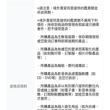
※請注意，境外賣家同意提供的鑑賞期並
非試用期。
※境外賣家同意提供的鑑賞期不適用下列
情形，除收到商品時發現有瑕疵或已損壞
者外，恕不接受退貨：
．所購產品為生鮮易腐類、保存期限很短
或您取消訂單時即將過期的產品；
．所購產品為依據您的要求而客製化的產
品（如刻製印章、訂製服、相片印製產品
等）；
．所購產品為報紙、期刊或雜誌；
．所購產品為影音商品或電腦軟體（如
CD、DVD等）且您已拆封；
．所購產品為非以有形媒介提供的數位內
退換貨限制
容或線上服務（如電子書、影音串流服
務、訂閱制軟體服務等）並經您事先同意
才提供；
．所購產品為個人衛生用品（如內衣褲、