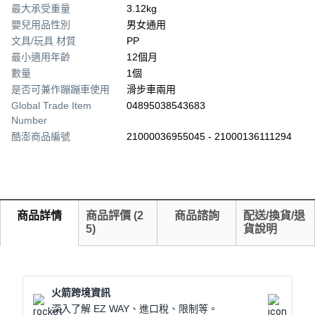
最大承受重量
3.12kg
嬰兒用品性別
男女通用
文具/玩具 材質
PP
最小適用年齡
12個月
數量
1個
是否可兼作蹦蹦車使用
滑步車兩用
Global Trade Item
04895038543683
Number
酷澎商品編號
21000036955045 - 21000136111294
商品詳情
商品評價
(
2
商品諮詢
配送/換貨/退
5
)
貨說明
火箭跨境資訊
深入了解 EZ WAY、進口稅、限制等。