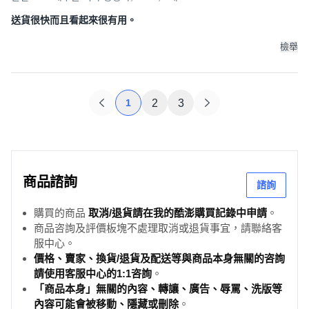
送貨很快而且看起來很有用。
檢舉
1
2
3
商品諮詢
諮詢
購買的商品
取消/退貨請在我的酷澎購買記錄中申請
。
商品咨詢及評價板塊不處理取消或退貨事宜，請聯絡客
服中心。
WinFun 3合1學習火車，細節精緻，功能豐富，以多種動聽旋律
價格、賣家、換貨/退貨及配送等與商品本身無關的咨詢
和豐富的功能，激發孩子的創造力，讓學習充滿樂趣。5個按鈕
請使用客服中心的1:1咨詢
。
「商品本身」無關的內容、轉讓、廣告、辱罵、洗版等
分別設有不同的英文單詞學習功能，搭配色彩鮮豔的設計和可
內容可能會被移動、隱藏或刪除
。
愛圖案，兼具遊戲和學習的功能。車廂窗戶可打開和關閉，並