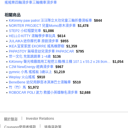
搖搖樂
四輪滑步車
三輪機車
滑步車
相關商品
•
KiKimmy paw patrol 汪汪隊立大功兒童三輪折疊滑板車
$844
•
NORITER PROJECT 兒童Momo原木滑步車
$1,478
•
STEP2 小紅帽嬰兒車
$1,086
•
HELLO KITTY 滾輪學步車玩具
$614
•
JULAIKA 迷你摩托車 原創滑步車
$955
•
IKEA 宜家家居 EKORRE 搖馬橡膠樹
$1,359
•
PAPASTOY 無噪音幼兒滑步車 PAPASCAR
$795
•
世一文化 充氣跳跳車 1~4歲
$136
•
KiKimmy 聲光噴霧兩用工程挖土機/推土機 107.1 x 55.2 x 28.9cm 3.9kg
$1,054
•
C2M NewEnergy 經典滑步車
$967
•
gymnic 小馬 搖搖板 3歲以上
$1,219
•
Weplay 火山搖搖
$910
•
BeneBene 幼兒用靜音冰淇淋巴士滾輪車
$510
•
竹（竹）馬
$1,972
•
ROBOCAR POLI 波力 救援小英雄聯名滑步車
$2,688
Investor Relations
關於酷澎
Coupang使用者條款
退換貨政策