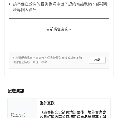
請不要在公開的咨詢板塊中留下您的電話號碼、郵箱地
在開關時播放有趣的旋律，車廂內部還精心設計了風景圖案，
址等個人資訊。
符合孩子的視角，充滿趣味。此外，火車還設有寬敞的儲物空
間，方便孩子收納玩具，讓孩子在玩樂的同時學習整理和收納
的好習慣。
目前尚無咨詢。
<產品資訊皆由跨境廠商提供，
產品資訊部分文字係由AI產出
，
翻譯內容僅供參考，相關說明應以實際產品標示資訊為準>
如您發現商品有不實廣告、侵害智慧財產權或其他不適
檢舉
合銷售之情形，請提出檢舉
配送資訊
海外直送
（顧客提交火箭跨境訂單後，境外賣家會
配送方式
收到訂單內容並直接配送商品給顧客，與