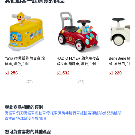
其他顧客一起購買的商品
YaYa 碰碰狐 鯊魚寶寶 滾
RADIO FLYER 幼兒用復古
BeneBene 經
輪車, 黃色, 1個
滑步車 嚕嚕車, 紅色, 1個
款, 象牙白, 1個
1,256
1,532
1,220
$
$
$
(
78
)
(
33
)
(
5
與此商品相關的類別
滑板車/剪刀滑板車
電動車/摩托車
彈跳棒
腳行車
搖搖馬
彈跳球/幼兒跳跳球
直排輪/溜冰鞋
安全帽/護具
您可能會喜歡的其他產品