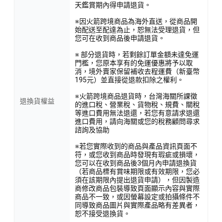
天鑑賞期內得申請退貨。
※因火箭跨境商品為海外直送，從商品開
始配送至配達為止，恕無法受理退貨，但
您可在收到商品後申請退貨。
※ 部分退貨時，若剩餘訂單金額未達免運
門檻，您原本享有的免運優惠將予以取
消，境外賣家保留補收去程運費（新臺幣
195元）並直接從退款扣除之權利。
※火箭跨境商品退貨時，台灣海關所課徵
退換貨權益
的進口稅、營業稅、貨物稅、規費、關稅
等進口費用無法退還，若您有意請求退還
進口費用，請向海關或您的稅務顧問尋求
諮詢及協助
※若您實際收到的商品與產品資訊頁面不
符，或您收到商品時發現有瑕疵或損壞，
您可以在收到商品後3個月內申請退換貨
（若商品標有賞味期限或有效期限，您必
須在該期限內提出退貨申請），但因製造
商修改商品包裝導致頁面顯示內容與實際
商品不一致，或因螢幕設定或拍攝條件不
同導致商品圖片與實際產品略有差異者，
恕不接受退換貨。