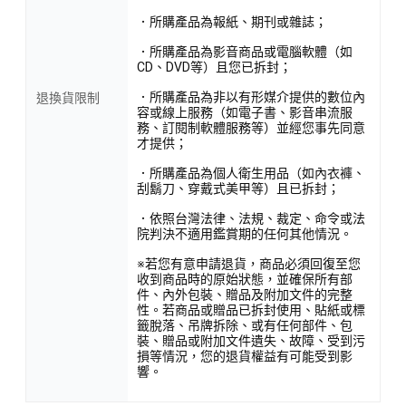
．所購產品為報紙、期刊或雜誌；
．所購產品為影音商品或電腦軟體（如
CD、DVD等）且您已拆封；
．所購產品為非以有形媒介提供的數位內
退換貨限制
容或線上服務（如電子書、影音串流服
務、訂閱制軟體服務等）並經您事先同意
才提供；
．所購產品為個人衛生用品（如內衣褲、
刮鬍刀、穿戴式美甲等）且已拆封；
．依照台灣法律、法規、裁定、命令或法
院判決不適用鑑賞期的任何其他情況。
※若您有意申請退貨，商品必須回復至您
收到商品時的原始狀態，並確保所有部
件、內外包裝、贈品及附加文件的完整
性。若商品或贈品已拆封使用、貼紙或標
籤脫落、吊牌拆除、或有任何部件、包
裝、贈品或附加文件遺失、故障、受到污
損等情況，您的退貨權益有可能受到影
響。