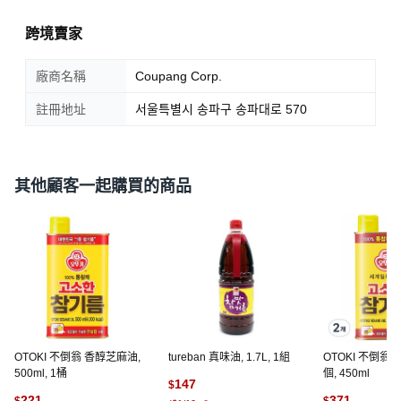
跨境賣家
廠商名稱
Coupang Corp.
註冊地址
서울특별시 송파구 송파대로 570
其他顧客一起購買的商品
OTOKI 不倒翁 香醇芝麻油,
tureban 真味油, 1.7L, 1組
OTOKI 不倒翁 
500ml, 1桶
個, 450ml
147
$
221
371
$
$