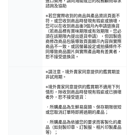
進口費用，請向海關或您的稅務顧問尋求
諮詢及協助
※若您實際收到的商品與產品資訊頁面不
符，或您收到商品時發現有瑕疵或損壞，
您可以在收到商品後3個月內申請退換貨
（若商品標有賞味期限或有效期限，您必
須在該期限內提出退貨申請），但因製造
商修改商品包裝導致頁面顯示內容與實際
商品不一致，或因螢幕設定或拍攝條件不
同導致商品圖片與實際產品略有差異者，
恕不接受退換貨。
※請注意，境外賣家同意提供的鑑賞期並
非試用期。
※境外賣家同意提供的鑑賞期不適用下列
情形，除收到商品時發現有瑕疵或已損壞
者外，恕不接受退貨：
．所購產品為生鮮易腐類、保存期限很短
或您取消訂單時即將過期的產品；
．所購產品為依據您的要求而客製化的產
品（如刻製印章、訂製服、相片印製產品
等）；