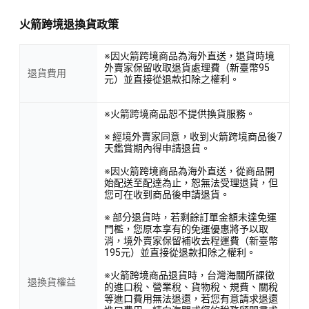
火箭跨境退換貨政策
※因火箭跨境商品為海外直送，退貨時境
外賣家保留收取退貨處理費（新臺幣95
退貨費用
元）並直接從退款扣除之權利。
※火箭跨境商品恕不提供換貨服務。
※ 經境外賣家同意，收到火箭跨境商品後7
天鑑賞期內得申請退貨。
※因火箭跨境商品為海外直送，從商品開
始配送至配達為止，恕無法受理退貨，但
您可在收到商品後申請退貨。
※ 部分退貨時，若剩餘訂單金額未達免運
門檻，您原本享有的免運優惠將予以取
消，境外賣家保留補收去程運費（新臺幣
195元）並直接從退款扣除之權利。
※火箭跨境商品退貨時，台灣海關所課徵
退換貨權益
的進口稅、營業稅、貨物稅、規費、關稅
等進口費用無法退還，若您有意請求退還