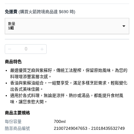
免運費
(購買火箭跨境商品達 $690 時)
數量
1組
商品特色
嚴選優質芝麻與紫蘇籽，傳統工法壓榨，保留原始風味，為您的
料理增添豐富層次感。
香油與紫蘇油組合，一組雙享受，滿足多樣烹飪需求，輕鬆變化
出各式美味佳餚。
適用於各式料理，無論是涼拌、熱炒或湯品，都能提升食材風
味，讓您食慾大開。
商品主要規格
每份容量
700ml
酷澎商品編號
21007249047653 - 21018435532749