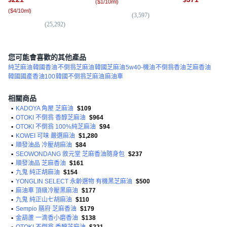
(
$1/10ml
)
(
$4/10ml
)
(
1
)
(
3,597
)
(
25,292
)
您可能會喜歡的其他產品
純芝麻油
韓國香油
不倒翁芝麻油
韓國芝麻油
5w40-機油
不倒翁香油
芝麻香油
韓國國產香油100
韓國不倒翁芝麻油
麻油車
相關商品
•
KADOYA 角屋 芝麻油
$109
•
OTOKI 不倒翁 香醇芝麻油
$964
•
OTOKI 不倒翁 100%純芝麻油
$94
•
KOWEI 可味 嚴選麻油
$1,280
•
順發油品 冷壓胡麻油
$84
•
SEOWONDANG 敘元堂 芝麻香油隨身包
$237
•
順發油品 芝麻香油
$161
•
九鬼 純正胡麻油
$154
•
YONGLIN SELECT 永齡選物 有機黑芝麻油
$500
•
麻油車 頂級冷壓黑麻油
$177
•
九鬼 純正山七胡麻油
$110
•
Sempio 膳府 芝麻香油
$179
•
金葫蘆 一滴香小磨香油
$138