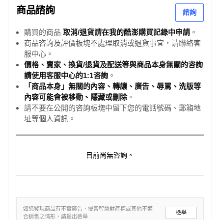
商品諮詢
諮詢
購買的商品
取消/退貨請在我的酷澎購買記錄中申請
。
商品咨詢及評價板塊不處理取消或退貨事宜，請聯絡客
服中心。
價格、賣家、換貨/退貨及配送等與商品本身無關的咨詢
請使用客服中心的1:1咨詢
。
「商品本身」無關的內容、轉讓、廣告、辱罵、洗版等
內容可能會被移動、隱藏或刪除
。
請不要在公開的咨詢板塊中留下您的電話號碼、郵箱地
址等個人資訊。
目前尚無咨詢。
如您發現商品有不實廣告、侵害智慧財產權或其他不適
檢舉
合銷售之情形，請提出檢舉