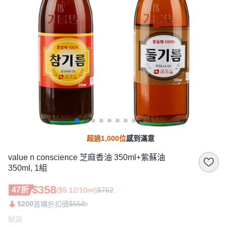
超過1,000位
感到滿意
value n conscience 芝麻香油 350ml+紫蘇油
350ml, 1組
$358
47折
($5.12/10ml)
$762
$200
$558
首購折扣價
缺貨