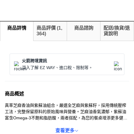
商品詳情
商品評價
(
1,
商品諮詢
配送/換貨/退
364
)
貨說明
火箭跨境資訊
深入了解 EZ WAY、進口稅、限制等。
商品概述
真率芝麻香油與紫蘇油組合，嚴選全芝麻與紫蘇籽，採用傳統壓榨
工法，完整保留原料的原始風味與營養。芝麻油香氣濃郁，紫蘇油
富含Omega-3不飽和脂肪酸，兩者搭配，為您的餐桌增添更多健康
與美味。無論是涼拌小菜、熱炒料理，或是湯品調味，都能輕鬆提
升食材的風味層次。讓您在家也能輕鬆享受道地美味，為家人烹調
查看更多