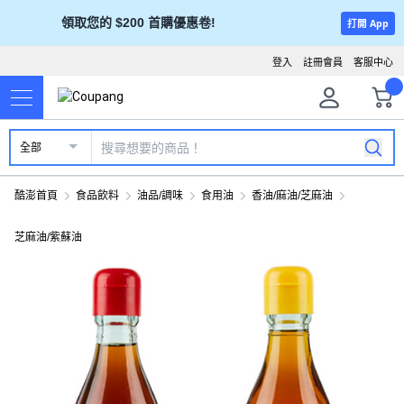
領取您的 $200 首購優惠卷!
打開 App
登入
註冊會員
客服中心
全部
酷澎首頁
食品飲料
油品/調味
食用油
香油/麻油/芝麻油
芝麻油/紫蘇油