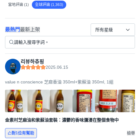
當地評論 (1)
全球評論 (1,363)
最熱門
最新上架
所有星級
리뷰하츄핑
2025.06.15
value n conscience 芝麻香油 350ml+紫蘇油 350ml, 1組
金素村芝麻油和紫蘇油套裝：濃鬱的香味瀰漫在整個食物中
對1位有幫助
檢舉