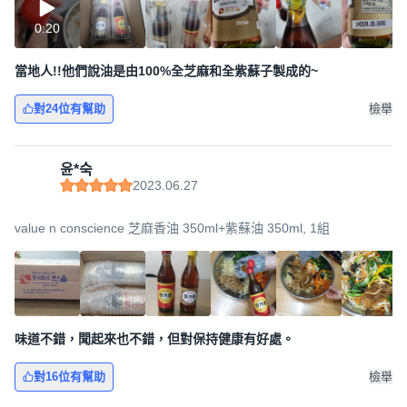
0:20
當地人!!他們說油是由100%全芝麻和全紫蘇子製成的~
對24位有幫助
檢舉
윤*숙
2023.06.27
value n conscience 芝麻香油 350ml+紫蘇油 350ml, 1組
味道不錯，聞起來也不錯，但對保持健康有好處。
對16位有幫助
檢舉