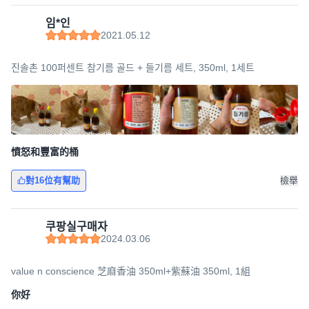
임*인
2021.05.12
진솔촌 100퍼센트 참기름 골드 + 들기름 세트, 350ml, 1세트
憤怒和豐富的桶
對16位有幫助
檢舉
쿠팡실구매자
2024.03.06
value n conscience 芝麻香油 350ml+紫蘇油 350ml, 1組
你好