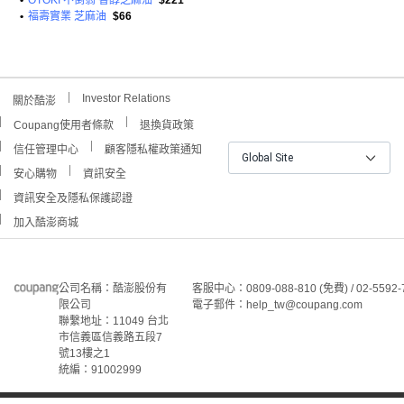
•
OTOKI 不倒翁 香醇芝麻油
$221
•
福壽實業 芝麻油
$66
Investor Relations
關於酷澎
Coupang使用者條款
退換貨政策
信任管理中心
顧客隱私權政策通知
Global Site
安心購物
資訊安全
資訊安全及隱私保護認證
加入酷澎商城
公司名稱：酷澎股份有
客服中心：0809-088-810 (免費) / 02-5592-
限公司
電子郵件：help_tw@coupang.com
聯繫地址：11049 台北
市信義區信義路五段7
號13樓之1
統編：91002999