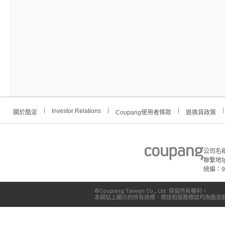
Investor Relations
關於酷澎
Coupang使用者條款
退換貨政策
公司名
聯繫地址
統編：91
©Coupang Taiwan Co., Ltd. 保留所有權利。
本網站上顯示的所有商標、標誌和服務標誌均為酷澎股