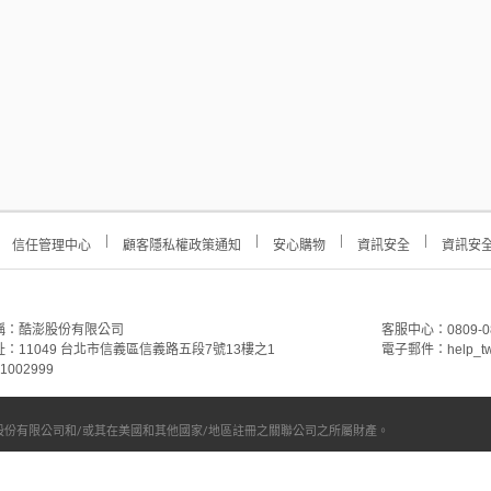
信任管理中心
顧客隱私權政策通知
安心購物
資訊安全
資訊安
稱：酷澎股份有限公司
客服中心：0809-088-
：11049 台北市信義區信義路五段7號13樓之1
電子郵件：
help_
002999
份有限公司和/或其在美國和其他國家/地區註冊之關聯公司之所屬財產。