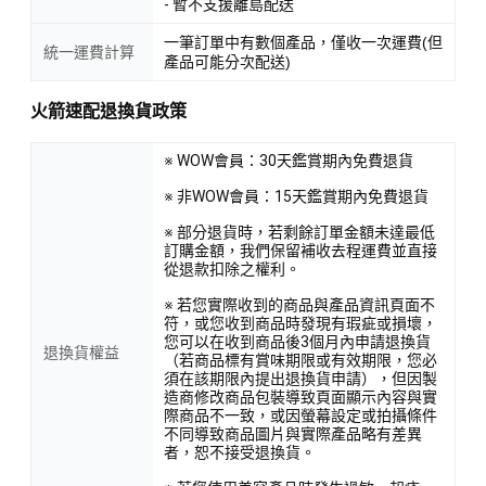
- 暫不支援離島配送
一筆訂單中有數個產品，僅收一次運費(但
統一運費計算
產品可能分次配送)
火箭速配退換貨政策
※ WOW會員：30天鑑賞期內免費退貨
※ 非WOW會員：15天鑑賞期內免費退貨
※ 部分退貨時，若剩餘訂單金額未達最低
訂購金額，我們保留補收去程運費並直接
從退款扣除之權利。
※ 若您實際收到的商品與產品資訊頁面不
符，或您收到商品時發現有瑕疵或損壞，
您可以在收到商品後3個月內申請退換貨
退換貨權益
（若商品標有賞味期限或有效期限，您必
須在該期限內提出退換貨申請），但因製
造商修改商品包裝導致頁面顯示內容與實
際商品不一致，或因螢幕設定或拍攝條件
不同導致商品圖片與實際產品略有差異
者，恕不接受退換貨。