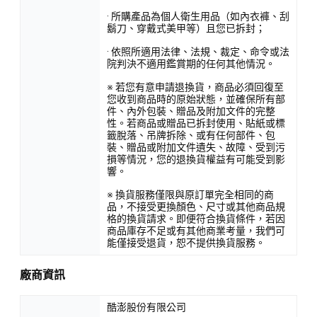
· 所購產品為個人衛生用品（如內衣褲、刮
鬍刀、穿戴式美甲等）且您已拆封；
· 依照所適用法律、法規、裁定、命令或法
院判決不適用鑑賞期的任何其他情況。
※ 若您有意申請退換貨，商品必須回復至
您收到商品時的原始狀態，並確保所有部
件、內外包裝、贈品及附加文件的完整
性。若商品或贈品已拆封使用、貼紙或標
籤脫落、吊牌拆除、或有任何部件、包
裝、贈品或附加文件遺失、故障、受到污
損等情況，您的退換貨權益有可能受到影
響。
※ 換貨服務僅限與原訂單完全相同的商
品，不接受更換顏色、尺寸或其他商品規
格的換貨請求。即便符合換貨條件，若因
商品庫存不足或有其他商業考量，我們可
能僅接受退貨，恕不提供換貨服務。
廠商資訊
酷澎股份有限公司