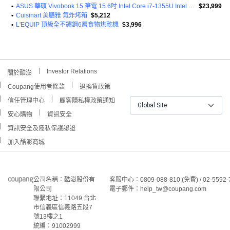
•
ASUS 華碩 Vivobook 15 筆電 15.6吋 Intel Core i7-1355U Intel Iris Xe 完整原廠保固 正品保證通路
$23,999
•
Cuisinart 美膳雅 氣炸烤箱
$5,212
•
L'EQUIP 頂級全不鏽鋼6層食物烘乾機
$3,996
Investor Relations
關於酷澎
Coupang使用者條款
退換貨政策
信任管理中心
顧客隱私權政策通知
Global Site
安心購物
資訊安全
資訊安全及隱私保護認證
加入酷澎商城
公司名稱：酷澎股份有
客服中心：0809-088-810 (免費) / 02-5592-
限公司
電子郵件：help_tw@coupang.com
聯繫地址：11049 台北
市信義區信義路五段7
號13樓之1
統編：91002999