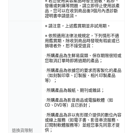
※ 若您使用美容產品時發生過敏、起疹、
發癢或刺痛等問題，請立即停止使用該產
品，您可以在收到商品後3個月內憑診斷
證明書申請退貨。
※ 請注意，上述鑑賞期並非試用期。
※ 依照適用法律法規規定，下列情形不適
用鑑賞期，除收到商品時發現有瑕疵或已
損壞者外，恕不接受退貨：
· 所購產品為生鮮易腐類、保存期限很短或
您取消訂單時即將過期的產品；
· 所購產品為依據您的要求而客製化的產品
（如刻製印章、訂製服、相片印製產品
等）；
· 所購產品為報紙、期刊或雜誌；
· 所購產品為影音商品或電腦軟體（如
CD、DVD等）且已拆封；
· 所購產品為非以有形媒介提供的數位內容
或線上服務（如電子書、影音串流服務、
訂閱制軟體服務等）並經您事先同意才提
供；
退換貨限制