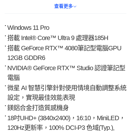
SSD，確保流暢的多工處理和快速的資料存取。UHD+ 120Hz螢幕
呈現細膩生動的畫面，讓您沉浸在遊戲世界中。預載WIN11 Pro作
查看更多
業系統，滿足您對效率和安全性的需求。無論是遊戲娛樂還是專業
工作，Stealth 18都能輕鬆勝任。
Windows 11 Pro
搭載 Intel® Core™ Ultra 9 處理器185H
搭載 GeForce RTX™ 4080筆記型電腦GPU
12GB GDDR6
NVIDIA® GeForce RTX™ Studio 認證筆記型
電腦
微星 AI 智慧引擎針對使用情境自動調整系統
設定，實現最佳效能表現
鎂鋁合金打造質感機身
18吋UHD+ (3840x2400)，16:10，MiniLED，
120Hz更新率，100% DCI-P3 色域(Typ.),