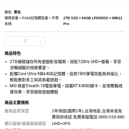
顏色
:
黑色
硬碟容量 × RAM/記憶體容量 × 作業
2TB SSD × 64GB LPDDR5X × WIN11
系統
:
Pro
商品特色
2TB硬碟儲存所有遊戲影音檔案，搭配120Hz UHD+螢幕，享受
流暢細膩的視覺饗宴。
配備Core Ultra 9與64GB記憶體，這款18吋筆電效能無與倫比，
輕鬆應對多工與高負載遊戲。
MSI 微星Stealth 18電競筆電，搭載RTX4080顯卡，呈現驚豔視
覺效果，享受極致遊戲體驗
商品主要規格
廠商品質保證
2年保固(國際1年),台灣地區,台灣本島免
費到府收送,免費客服電話 0800-018-880
顯示面板/螢幕面板類型
UHD+/IPS