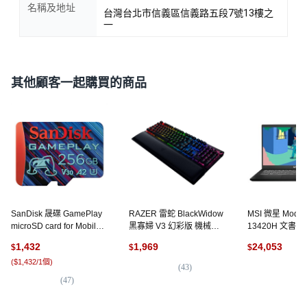
名稱及地址
台灣台北市信義區信義路五段7號13樓之
一
其他顧客一起購買的商品
SanDisk 晟碟 GamePlay
RAZER 雷蛇 BlackWidow
MSI 微星 Modern
microSD card for Mobile
黑寡婦 V3 幻彩版 機械式
13420H 文書
Gaming 記憶卡 V30 U3, 1
電競鍵盤 (中文), 黑色,
15.6吋 原廠保固
1,432
1,969
24,053
$
$
$
個, 256GB
RZ03-03541700-R3T1, 綠
B13M-012TW, 
(
$1,432/1個
)
軸
SSD, 8GB DDR5
(
43
)
(
9
)
(
47
)