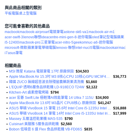
與此商品相關的類別
平板電腦
桌上型電腦
您可能會喜歡的其他產品
macbook
macbook-air
proart
電競筆電
astone-sk6-va1
macbook-air-m1
acer-swift-3
lenovo聯想ideacentre-mini-gen-8-迷你電腦
oled
筆記型電腦蘋果
i5-12400
macbook-pro
三星筆電
acer-nitro-5
geekomnuc-a6-迷你電腦
microsoft-微軟
蘋果筆電
華碩電腦
lenovo-聯想
intel-nuc
i5電腦
macbookair
mac
i7
asus筆電
相關商品
•
MSI 微星 Katana 電競筆電 17吋 原廠保固
$34,503
•
Apple MacBook Air 15.3吋 M3 8核心CPU 10核心GPU MC9F4TA/A 原廠保固
$36,773
•
韓國 ZUCO 無線超音波去除殘留農藥蔬果清洗機
$1,660
•
L'EQUIP 透明6層食品烘乾機 LD-918ECO T24W
$2,122
•
Kitchen-Art 鹵素燈電烤箱
$794
•
acer 宏碁 Swift Lite 極輕薄AI效能筆電 14 Ultra 7 115U
$34,900
•
Apple MacBook Air 13.6吋 M3晶片 CPU8核心 原廠保固
$41,247
•
ASUS 華碩 VivoBook 15 筆電 15.6吋 Intel Core i5-1235U Intel Iris Xe 完整原廠保固 正品保證通路
$16,888
•
ASUS 華碩 VivoBook 14 筆電 14吋 Intel Core i5-1335U Intel Iris Xe 完整原廠保固 正品保證通路
$17,999
•
Massey 五層溫控乾果機 MAS-535
$790
•
Cuisinart 美膳雅 5層食品烘乾機
$2,560
•
Bobon 低噪音 6 速 Flex 食品烘乾機 VB-FD06S
$835