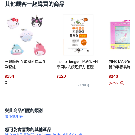
其他顧客一起購買的商品
三麗鷗角色 環扣便條本 5
mother tongue 根深蒂固小
PINK MANGO
款套組
學國語閱讀理解力 基礎篇,
我的手帳裝飾BAG
國語(閱讀), 小一 + 小二/2
個, 大耳狗喜拿
154
120
243
$
$
$
階段
0
(
$243/1個
)
(
4,993
)
(
2
與此商品相關的類別
國小低年級
您可能會喜歡的其他產品