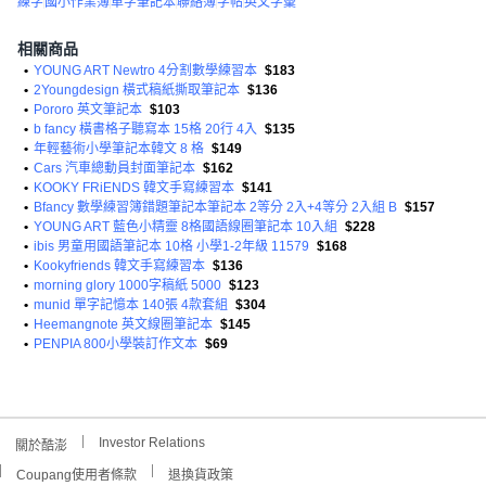
練字
國小作業簿
單字筆記本
聯絡簿
字帖
英文字彙
相關商品
•
YOUNG ART Newtro 4分割數學練習本
$183
•
2Youngdesign 橫式稿紙撕取筆記本
$136
•
Pororo 英文筆記本
$103
•
b fancy 橫書格子聽寫本 15格 20行 4入
$135
•
年輕藝術小學筆記本韓文 8 格
$149
•
Cars 汽車總動員封面筆記本
$162
•
KOOKY FRiENDS 韓文手寫練習本
$141
•
Bfancy 數學練習簿錯題筆記本筆記本 2等分 2入+4等分 2入組 B
$157
•
YOUNG ART 藍色小精靈 8格國語線圈筆記本 10入組
$228
•
ibis 男童用國語筆記本 10格 小學1-2年級 11579
$168
•
Kookyfriends 韓文手寫練習本
$136
•
morning glory 1000字稿紙 5000
$123
•
munid 單字記憶本 140張 4款套組
$304
•
Heemangnote 英文線圈筆記本
$145
•
PENPIA 800小學裝訂作文本
$69
Investor Relations
關於酷澎
Coupang使用者條款
退換貨政策