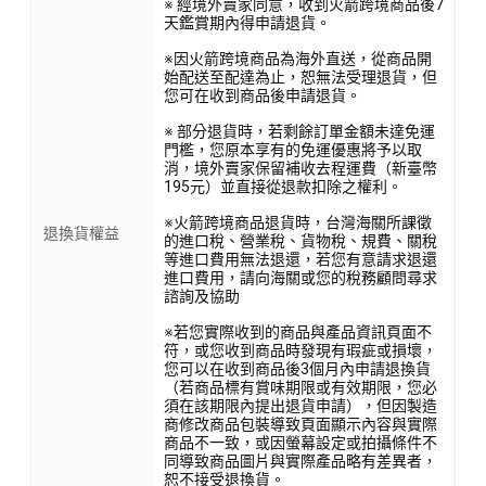
※ 經境外賣家同意，收到火箭跨境商品後7
天鑑賞期內得申請退貨。
※因火箭跨境商品為海外直送，從商品開
始配送至配達為止，恕無法受理退貨，但
您可在收到商品後申請退貨。
※ 部分退貨時，若剩餘訂單金額未達免運
門檻，您原本享有的免運優惠將予以取
消，境外賣家保留補收去程運費（新臺幣
195元）並直接從退款扣除之權利。
※火箭跨境商品退貨時，台灣海關所課徵
退換貨權益
的進口稅、營業稅、貨物稅、規費、關稅
等進口費用無法退還，若您有意請求退還
進口費用，請向海關或您的稅務顧問尋求
諮詢及協助
※若您實際收到的商品與產品資訊頁面不
符，或您收到商品時發現有瑕疵或損壞，
您可以在收到商品後3個月內申請退換貨
（若商品標有賞味期限或有效期限，您必
須在該期限內提出退貨申請），但因製造
商修改商品包裝導致頁面顯示內容與實際
商品不一致，或因螢幕設定或拍攝條件不
同導致商品圖片與實際產品略有差異者，
恕不接受退換貨。