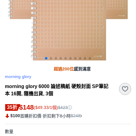
超過200位
感到滿意
morning glory
morning glory 6000 論述稿紙 硬殼封面 SP筆記
本 16開, 隨機出貨, 3個
$148
35折
($49.33/1個)
$423
$100
·
$248
首購折扣價
折扣剩下8小時
數量