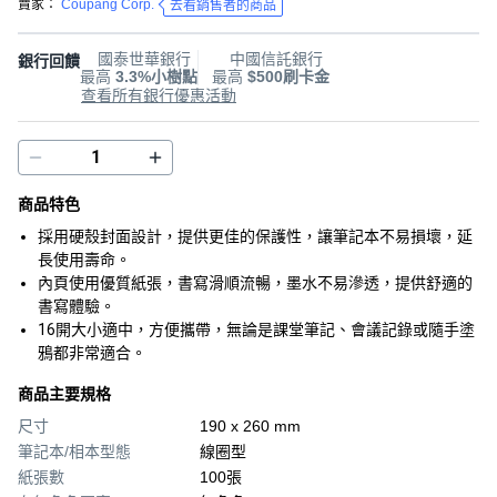
賣家：
Coupang Corp.
去看銷售者的商品
國泰世華銀行
中國信託銀行
銀行回饋
最高
3.3%小樹點
最高
$500刷卡金
查看所有銀行優惠活動
商品特色
採用硬殼封面設計，提供更佳的保護性，讓筆記本不易損壞，延
長使用壽命。
內頁使用優質紙張，書寫滑順流暢，墨水不易滲透，提供舒適的
書寫體驗。
16開大小適中，方便攜帶，無論是課堂筆記、會議記錄或隨手塗
鴉都非常適合。
商品主要規格
尺寸
190 x 260 mm
筆記本/相本型態
線圈型
紙張數
100張