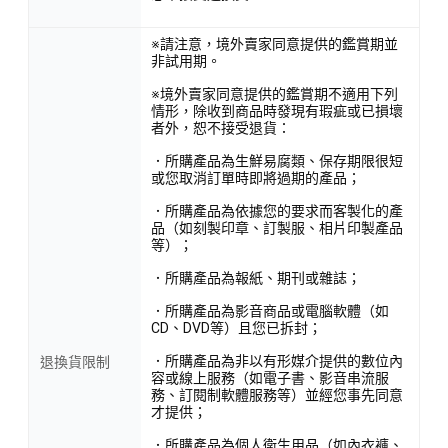
※請注意，境外賣家同意提供的鑑賞期並
非試用期。
※境外賣家同意提供的鑑賞期不適用下列
情形，除收到商品時發現有瑕疵或已損壞
者外，恕不接受退貨：
．所購產品為生鮮易腐類、保存期限很短
或您取消訂單時即將過期的產品；
．所購產品為依據您的要求而客製化的產
品（如刻製印章、訂製服、相片印製產品
等）；
．所購產品為報紙、期刊或雜誌；
．所購產品為影音商品或電腦軟體（如
CD、DVD等）且您已拆封；
．所購產品為非以有形媒介提供的數位內
退換貨限制
容或線上服務（如電子書、影音串流服
務、訂閱制軟體服務等）並經您事先同意
才提供；
．所購產品為個人衛生用品（如內衣褲、