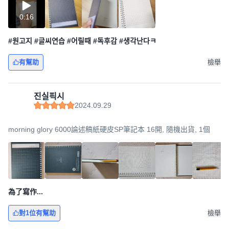
0:16
#원고지 #글씨연습 #어릴때 #독후감 #생각난다ㅋ
有幫助
檢舉
진실픽시
2024.09.29
morning glory 6000論述稿紙硬皮SP筆記本 16開, 隨機出貨, 1個
為了寫作...
對1位有幫助
檢舉