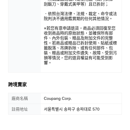
刮鬍刀、穿戴式美甲等）且已拆封；
．依照台灣法律、法規、裁定、命令或法
院判決不適用鑑賞期的任何其他情況。
※若您有意申請退貨，商品必須回復至您
收到商品時的原始狀態，並確保所有部
件、內外包裝、贈品及附加文件的完整
性。若商品或贈品已拆封使用、貼紙或標
籤脫落、吊牌拆除、或有任何部件、包
裝、贈品或附加文件遺失、故障、受到污
損等情況，您的退貨權益有可能受到影
響。
跨境賣家
廠商名稱
Coupang Corp.
註冊地址
서울특별시 송파구 송파대로 570