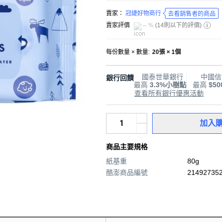
賣家：
冠緁好物商行
去看銷售者的商品
賣家評價
-- %
(
14則以下的評價
)
每份數量 × 數量
:
20張 × 1個
國泰世華銀行
中國信
銀行回饋
最高
3.3%小樹點
最高
$5
查看所有銀行優惠活動
加入
商品主要規格
紙基重
80g
酷澎商品編號
214927352