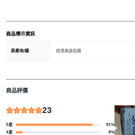
商品標示資訊
原產地/國
詳見商品包裝
商品評價
23
5星
91
%
4星
8
%