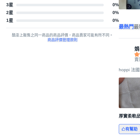
3星
0
%
2星
0
%
1星
0
%
最熱門
最
酷澎上販售之同一商品的商品評價，商品賣家可能有所不同。
商品評價管理原則
娟
賣
hoppi 
厚實柔軟
有幫助