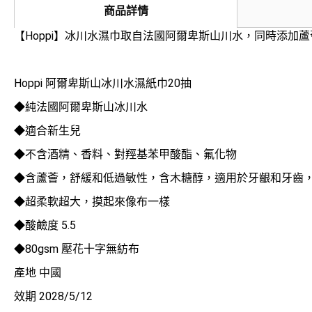
商品詳情
【Hoppi】冰川水濕巾取自法國阿爾卑斯山川水，同時添
Hoppi 阿爾卑斯山冰川水濕紙巾20抽
◆純法國阿爾卑斯山冰川水
◆適合新生兒
◆不含酒精、香料、對羥基苯甲酸酯、氟化物
◆含蘆薈，舒緩和低過敏性，含木糖醇，適用於牙齦和牙齒
◆超柔軟超大，摸起來像布一樣
◆酸鹼度 5.5
◆80gsm 壓花十字無紡布
產地 中國
效期 2028/5/12