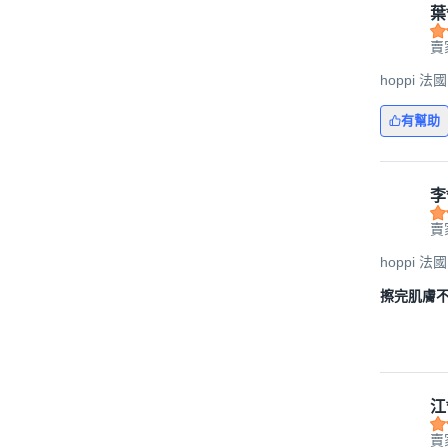
葉
賣
hoppi 
有幫助
李
賣
hoppi 
擦完肌膚
江
賣