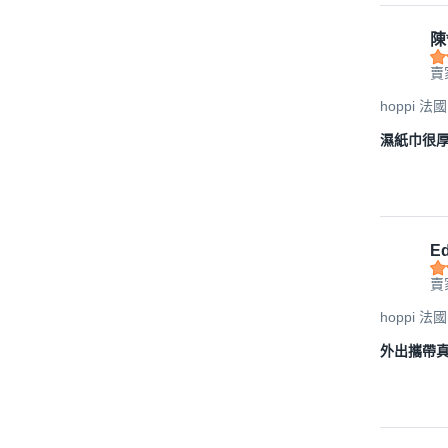
陳
賣
hoppi 
濕紙巾很
Ed
賣
hoppi 
外出攜帶真