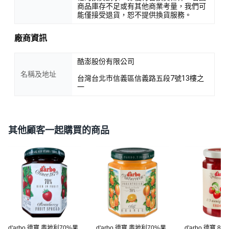
商品庫存不足或有其他商業考量，我們可
能僅接受退貨，恕不提供換貨服務。
廠商資訊
酷澎股份有限公司
名稱及地址
台灣台北市信義區信義路五段7號13樓之
一
其他顧客一起購買的商品
d'arbo 德寶 奧地利70%果
d'arbo 德寶 奧地利70%果
d'arbo 德寶 