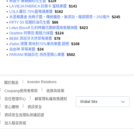
•
鮮醬子 無糖顆粒花生醬
$119
•
LA VIEJA FABRICA 拉薇卡 蜜桃果醬
$141
•
LOLA 蘿拉 75%藍莓蘋果醬
$162
•
水里鄉農會 烏梅子醬，傳統釀造，無添加，酸甜開胃，250毫升
$245
•
FIFTY 50 低糖奶油花生醬
$66
•
Lotus Biscoff 比利時蓮花脆餅風味焦糖淋醬
$423
•
Ovaltine 阿華田 脆酷力抹醬
$124
•
BEBE 西班牙天然草莓果醬
$78
•
d'arbo 德寶 奧地利70%果肉果醬 甜橙
$108
•
自由神 草莓果醬
$34
•
PARIANI 帕瑞亞尼 西西里開心果醬
$502
Investor Relations
關於酷澎
Coupang使用者條款
退換貨政策
信任管理中心
顧客隱私權政策通知
Global Site
安心購物
資訊安全
資訊安全及隱私保護認證
加入酷澎商城