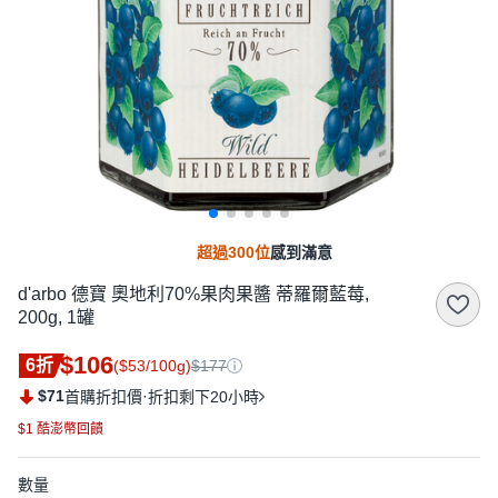
超過300位
感到滿意
d'arbo 德寶 奧地利70%果肉果醬 蒂羅爾藍莓,
200g, 1罐
$106
6折
($53/100g)
$177
$71
·
首購折扣價
折扣剩下20小時
$1 酷澎幣回饋
數量