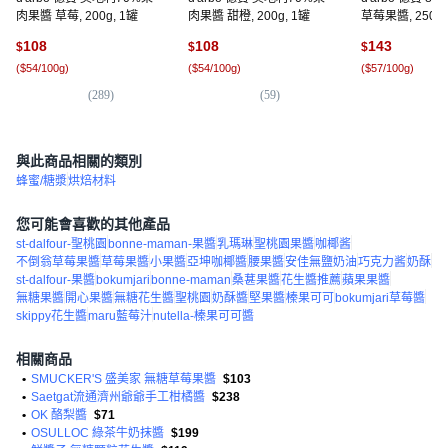
肉果醬 草莓, 200g, 1罐
肉果醬 甜橙, 200g, 1罐
草莓果醬, 250g,
108
108
143
$
$
$
(
$54/100g
)
(
$54/100g
)
(
$57/100g
)
(
289
)
(
59
)
(
8
與此商品相關的類別
蜂蜜/糖漿
烘焙材料
您可能會喜歡的其他產品
st-dalfour-聖桃園
bonne-maman-果醬
乳瑪琳
聖桃園果醬
咖椰酱
不倒翁草莓果醬
草莓果醬
小果醬
亞坤咖椰醬
腰果醬
安佳無鹽奶油
巧克力酱
奶酥
st-dalfour-果醬
bokumjari
bonne-maman
桑葚果醬
花生醬推薦
蘋果果醬
無糖果醬
開心果醬
無糖花生醬
聖桃園
奶酥醬
堅果醬
榛果可可
bokumjari草莓醬
skippy花生醬
maru藍莓汁
nutella-榛果可可醬
相關商品
•
SMUCKER'S 盛美家 無糖草莓果醬
$103
•
Saetgat流通濟州爺爺手工柑橘醬
$238
•
OK 酪梨醬
$71
•
OSULLOC 綠茶牛奶抹醬
$199