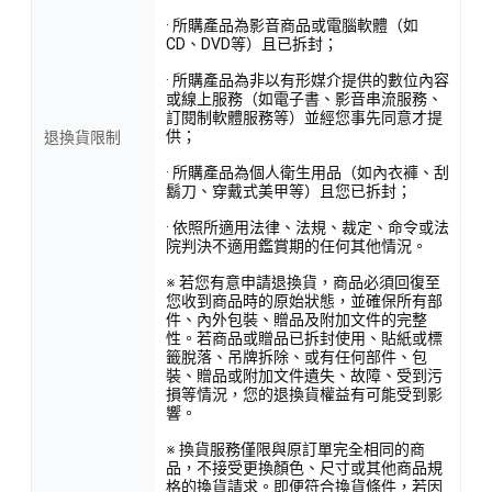
· 所購產品為影音商品或電腦軟體（如
CD、DVD等）且已拆封；
· 所購產品為非以有形媒介提供的數位內容
或線上服務（如電子書、影音串流服務、
訂閱制軟體服務等）並經您事先同意才提
供；
退換貨限制
· 所購產品為個人衛生用品（如內衣褲、刮
鬍刀、穿戴式美甲等）且您已拆封；
· 依照所適用法律、法規、裁定、命令或法
院判決不適用鑑賞期的任何其他情況。
※ 若您有意申請退換貨，商品必須回復至
您收到商品時的原始狀態，並確保所有部
件、內外包裝、贈品及附加文件的完整
性。若商品或贈品已拆封使用、貼紙或標
籤脫落、吊牌拆除、或有任何部件、包
裝、贈品或附加文件遺失、故障、受到污
損等情況，您的退換貨權益有可能受到影
響。
※ 換貨服務僅限與原訂單完全相同的商
品，不接受更換顏色、尺寸或其他商品規
格的換貨請求。即便符合換貨條件，若因