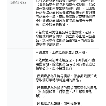
您可以在收到商品後3個月內申請退換貨
退換貨權益
（若商品標有賞味期限或有效期限，您必
須在該期限內提出退換貨申請），但因製
造商修改商品包裝導致頁面顯示內容與實
際商品不一致，或因螢幕設定或拍攝條件
不同導致商品圖片與實際產品略有差異
者，恕不接受退換貨。
※ 若您使用美容產品時發生過敏、起疹、
發癢或刺痛等問題，請立即停止使用該產
品，您可以在收到商品後3個月內憑診斷
證明書申請退貨。
※ 請注意，上述鑑賞期並非試用期。
※ 依照適用法律法規規定，下列情形不適
用鑑賞期，除收到商品時發現有瑕疵或已
損壞者外，恕不接受退貨：
· 所購產品為生鮮易腐類、保存期限很短或
您取消訂單時即將過期的產品；
· 所購產品為依據您的要求而客製化的產品
（如刻製印章、訂製服、相片印製產品
等）；
· 所購產品為報紙、期刊或雜誌；