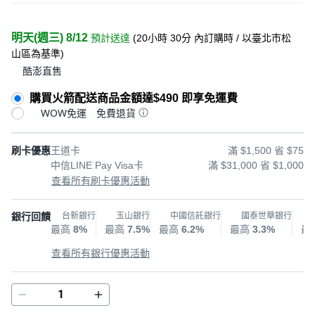
明天(週三) 8/12
預計送達
(
20小時 30分
內訂購時
/ 以臺北市松
山區為基準
)
酷澎直售
購買火箭配送商品金額達$490 即享免運費
WOW免運
免費退貨
刷卡優惠
王道卡
滿 $1,500 省 $75
中信LINE Pay Visa卡
滿 $31,000 省 $1,000
查看所有刷卡優惠活動
銀行回饋
台新銀行
玉山銀行
中國信託銀行
國泰世華銀行
最高
8%
最高
7.5%
最高
6.2%
最高
3.3%
最
查看所有銀行優惠活動