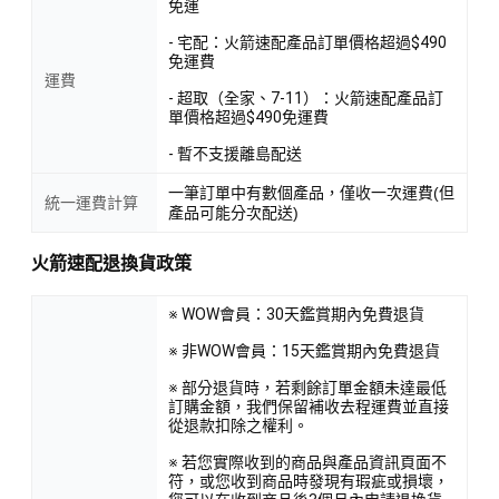
免運
- 宅配：火箭速配產品訂單價格超過$490
免運費
運費
- 超取（全家、7-11）：火箭速配產品訂
單價格超過$490免運費
- 暫不支援離島配送
一筆訂單中有數個產品，僅收一次運費(但
統一運費計算
產品可能分次配送)
火箭速配退換貨政策
※ WOW會員：30天鑑賞期內免費退貨
※ 非WOW會員：15天鑑賞期內免費退貨
※ 部分退貨時，若剩餘訂單金額未達最低
訂購金額，我們保留補收去程運費並直接
從退款扣除之權利。
※ 若您實際收到的商品與產品資訊頁面不
符，或您收到商品時發現有瑕疵或損壞，