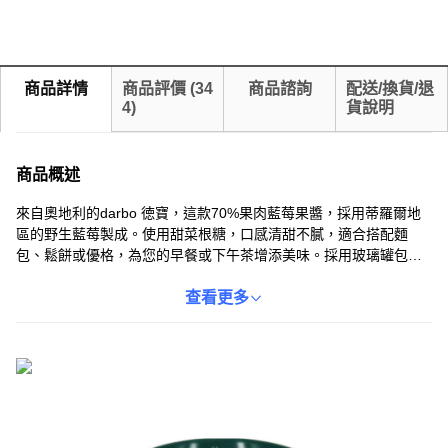
商品詳情
商品評價
(
34
商品諮詢
配送/換貨/退
4
)
貨說明
商品概述
來自奧地利的darbo 徳寶，這款70%果肉藍莓果醬，採用蒂羅爾地
區的野生藍莓製成。使用甜菜根糖，口感清甜不膩，適合搭配麵
包、鬆餅或優格，為您的早餐或下午茶增添美味。採用玻璃罐包
裝，每罐200g，純素食者也可安心享用。無論是自用或送禮，都是
健康美味的選擇。開封後請冷藏保存，以確保最佳風味。
查看更多