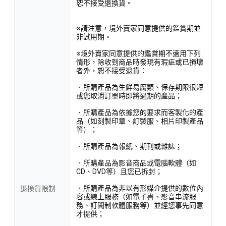
恕不接受退換貨。
※請注意，境外賣家同意提供的鑑賞期並
非試用期。
※境外賣家同意提供的鑑賞期不適用下列
情形，除收到商品時發現有瑕疵或已損壞
者外，恕不接受退貨：
．所購產品為生鮮易腐類、保存期限很短
或您取消訂單時即將過期的產品；
．所購產品為依據您的要求而客製化的產
品（如刻製印章、訂製服、相片印製產品
等）；
．所購產品為報紙、期刊或雜誌；
．所購產品為影音商品或電腦軟體（如
CD、DVD等）且您已拆封；
．所購產品為非以有形媒介提供的數位內
退換貨限制
容或線上服務（如電子書、影音串流服
務、訂閱制軟體服務等）並經您事先同意
才提供；