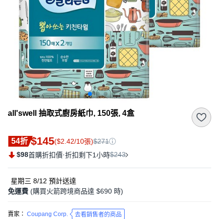
all'swell 抽取式廚房紙巾, 150張, 4盒
$145
54折
($2.42/10張)
$271
$98
·
$243
首購折扣價
折扣剩下1小時
星期三 8/12
預計送達
免運費
(購買火箭跨境商品達 $690 時)
賣家：
Coupang Corp.
去看銷售者的商品