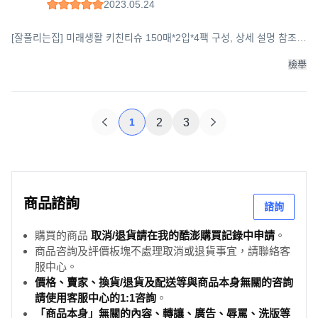
2023.05.24
[잘풀리는집] 미래생활 키친티슈 150매*2입*4팩 구성, 상세 설명 참조,
상세 설명 참조
檢舉
1
2
3
商品諮詢
諮詢
購買的商品
取消/退貨請在我的酷澎購買記錄中申請
。
商品咨詢及評價板塊不處理取消或退貨事宜，請聯絡客
服中心。
價格、賣家、換貨/退貨及配送等與商品本身無關的咨詢
請使用客服中心的1:1咨詢
。
「商品本身」無關的內容、轉讓、廣告、辱罵、洗版等