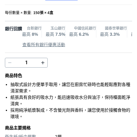
每份數量 × 數量
:
150張 × 4盒
銀行回饋
台新銀行
玉山銀行
中國信託銀行
國泰世華銀行
最高
8%
最高
7.5%
最高
6.2%
最高
3.3%
最
查看所有銀行優惠活動
商品特色
抽取式設計方便單手取用，讓您在廚房忙碌時也能輕鬆應對各種
清潔需求。
紙張具有良好的吸水力，能迅速吸收水分與油汙，保持檯面乾淨
清爽。
採用純淨紙漿製成，不含螢光劑與香料，讓您使用於接觸食物的
環境。
商品主要規格
衛生紙/紙巾層數
2層