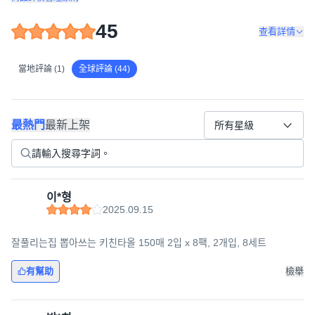
45
查看詳情
當地評論 (1)
全球評論 (44)
最熱門
最新上架
所有星級
이*형
2025.09.15
잘풀리는집 뽑아쓰는 키친타올 150매 2입 x 8팩, 2개입, 8세트
有幫助
檢舉