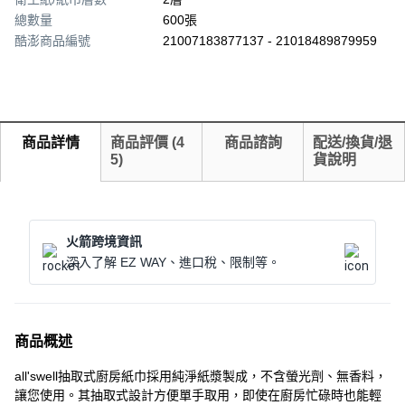
總數量
600張
酷澎商品編號
21007183877137 - 21018489879959
商品詳情
商品評價
(
4
商品諮詢
配送/換貨/退
5
)
貨說明
火箭跨境資訊
深入了解 EZ WAY、進口稅、限制等。
商品概述
all'swell抽取式廚房紙巾採用純淨紙漿製成，不含螢光劑、無香料，
讓您使用。其抽取式設計方便單手取用，即使在廚房忙碌時也能輕