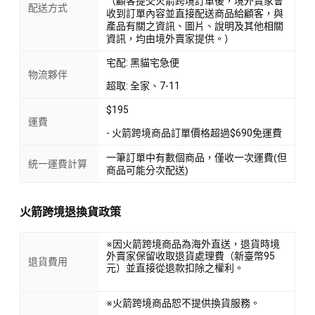
（顧客提交火箭跨境訂單後，境外賣家會
配送方式
收到訂單內容並直接配送商品給顧客，與
產品有關之資訊、圖片、說明及其他相關
資訊，均由境外賣家提供。）
宅配: 黑貓宅急便
物流夥伴
超取: 全家、7-11
$195
運費
- 火箭跨境商品訂單價格超過$690免運費
一筆訂單中有數個商品，僅收一次運費(但
統一運費計算
商品可能分次配送)
火箭跨境退換貨政策
※因火箭跨境商品為海外直送，退貨時境
外賣家保留收取退貨處理費（新臺幣95
退貨費用
元）並直接從退款扣除之權利。
※火箭跨境商品恕不提供換貨服務。