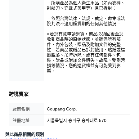
．所購產品為個人衛生用品（如內衣褲、
刮鬍刀、穿戴式美甲等）且已拆封；
．依照台灣法律、法規、裁定、命令或法
院判決不適用鑑賞期的任何其他情況。
※若您有意申請退貨，商品必須回復至您
收到商品時的原始狀態，並確保所有部
件、內外包裝、贈品及附加文件的完整
紙張厚實，吸水性強，輕鬆應對各種廚房清潔需求。每張紙巾
性。若商品或贈品已拆封使用、貼紙或標
尺寸適中，方便抽取使用，一抽即可輕鬆清潔，省時省力。
籤脫落、吊牌拆除、或有任何部件、包
裝、贈品或附加文件遺失、故障、受到污
損等情況，您的退貨權益有可能受到影
響。
<產品資訊皆由跨境廠商提供，
產品資訊部分文字係由AI產出
，
翻譯內容僅供參考，相關說明應以實際產品標示資訊為準>
跨境賣家
廠商名稱
Coupang Corp.
註冊地址
서울특별시 송파구 송파대로 570
與此商品相關的類別