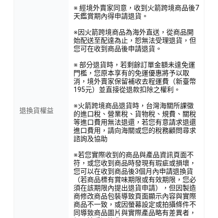
※ 經境外賣家同意，收到火箭跨境商品後7
天鑑賞期內得申請退貨。
※因火箭跨境商品為海外直送，從商品開
始配送至配達為止，恕無法受理退貨，但
您可在收到商品後申請退貨。
※ 部分退貨時，若剩餘訂單金額未達免運
門檻，您原本享有的免運優惠將予以取
消，境外賣家保留補收去程運費（新臺幣
195元）並直接從退款扣除之權利。
※火箭跨境商品退貨時，台灣海關所課徵
退換貨權益
的進口稅、營業稅、貨物稅、規費、關稅
等進口費用無法退還，若您有意請求退還
進口費用，請向海關或您的稅務顧問尋求
諮詢及協助
※若您實際收到的商品與產品資訊頁面不
符，或您收到商品時發現有瑕疵或損壞，
您可以在收到商品後3個月內申請退換貨
（若商品標有賞味期限或有效期限，您必
須在該期限內提出退貨申請），但因製造
商修改商品包裝導致頁面顯示內容與實際
商品不一致，或因螢幕設定或拍攝條件不
同導致商品圖片與實際產品略有差異者，