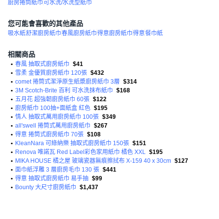
廚房捲筒紙巾
可水洗/水洗型紙巾
您可能會喜歡的其他產品
吸水紙
舒潔廚房紙巾
春風廚房紙巾
得意廚房紙巾
得意
餐巾紙
相關商品
•
春風 抽取式廚房紙巾
$41
•
雪柔 金優質廚房紙巾 120張
$432
•
comet 捲筒式潔淨原生紙漿廚房紙巾 3層
$314
•
3M Scotch-Brite 百利 可水洗抹布紙巾
$168
•
五月花 超強韌廚房紙巾 60張
$122
•
廚房紙巾 100抽+面紙盒 紅色
$195
•
情人 抽取式萬用廚房紙巾 100張
$349
•
all'swell 捲筒式萬用廚房紙巾
$267
•
得意 捲筒式廚房紙巾 70張
$108
•
KleanNara 可綠納樂 抽取式廚房紙巾 150張
$151
•
Renova 唯諾瓦 Red Label彩色家用紙巾 橘色 XXL
$195
•
MIKA HOUSE 橘之屋 玻璃瓷器無痕擦拭布 X-159 40 x 30cm
$127
•
面巾紙浮雕 3 層廚房毛巾 130 張
$441
•
得意 抽取式廚房紙巾 易手抽
$99
•
Bounty 大尺寸廚房紙巾
$1,437