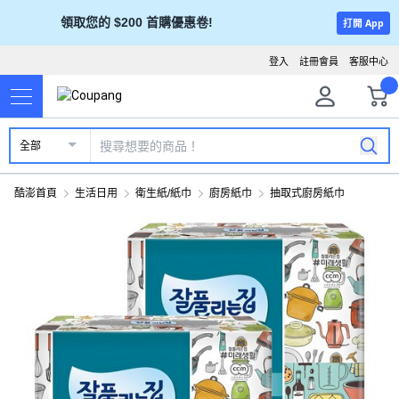
領取您的 $200 首購優惠卷!
打開 App
登入
註冊會員
客服中心
全部
酷澎首頁
生活日用
衛生紙/紙巾
廚房紙巾
抽取式廚房紙巾