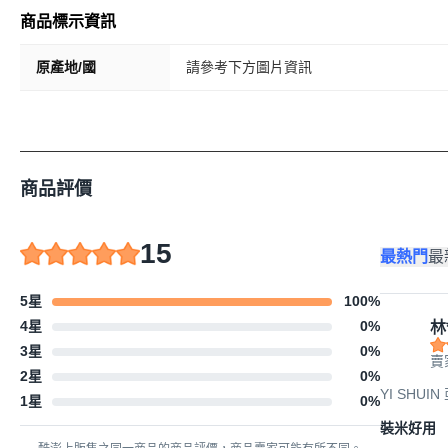
商品標示資訊
原產地/國
請參考下方圖片資訊
商品評價
15
最熱門
最
5星
100
%
4星
0
%
林
3星
0
%
賣
2星
0
%
YI SHUIN
1星
0
%
裝米好用