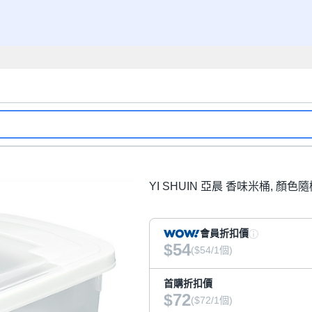
YI SHUIN 亞晨 香味米桶, 顏色隨
會員折扣價
54
$
($54/1個)
首購折扣價
72
$
($72/1個)