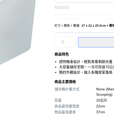
暫時缺貨
尺寸 × 顏色 × 數量
:
37 x 22 x 25.5cm ×
商品特色
透明桶身設計，輕鬆查看剩餘米量
大容量儲存空間，一次可存放10
簡約外觀設計，融入各種居家風格
商品主要規格
儲米桶計量方式
None (Man
Scooping)
容量
10公斤
商品最短邊寬度
22cm
物品最長邊長
37cm