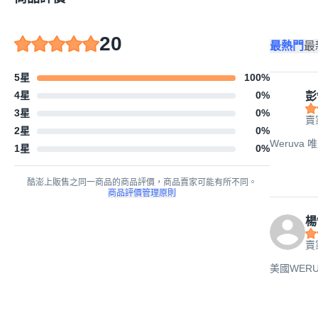
20
最熱門
最
5星
100
%
4星
0
%
彭
3星
0
%
賣
2星
0
%
Weruva 
1星
0
%
酷澎上販售之同一商品的商品評價，商品賣家可能有所不同。
商品評價管理原則
楊
賣
美國WERU