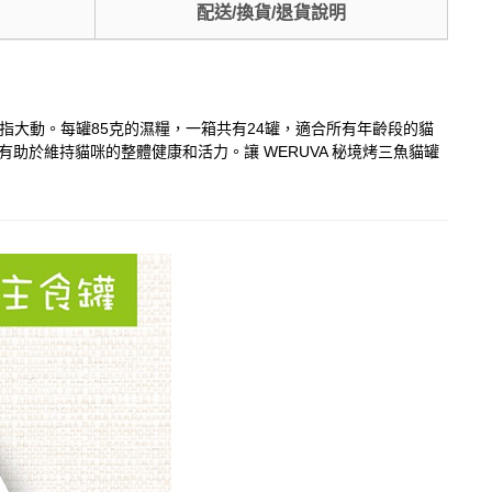
配送/換貨/退貨說明
指大動。每罐85克的濕糧，一箱共有24罐，適合所有年齡段的貓
助於維持貓咪的整體健康和活力。讓 WERUVA 秘境烤三魚貓罐