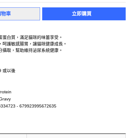
購物車
立即購買
富蛋白質，滿足貓咪的味蕾享受。
，呵護敏感腸胃，讓貓咪健康成長。
分攝取，幫助維持泌尿系統健康。
29 或以後
rotein
Gravy
334723 - 679923995672635