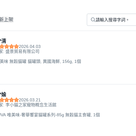
新上架
*清
2026.04.03
家: 盛景貿易有限公司
唯美味 無穀貓罐 貓罐頭, 異國海鮮, 156g, 1個
*媮
2026.03.21
家: 李小貓之家寵物概念生活館
VA 唯美味-奢華饗宴貓罐系列-85g 無穀貓主食罐, 1個