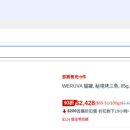
即將售完•9件
WERUVA 貓罐, 秘境烤三魚, 85g,
$2,428
93折
($59.51/100g)
$2,6
$200
·
首購折扣價
折扣剩下19小時
$124 酷澎幣回饋