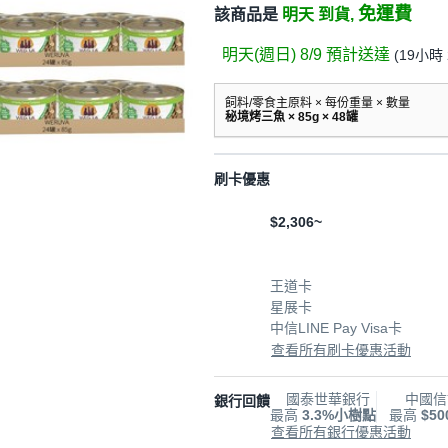
免運費
該商品是
明天 到貨,
明天(週日) 8/9
預計送達
(
19小時 
飼料/零食主原料 × 每份重量 × 數量
秘境烤三魚 × 85g × 48罐
刷卡優惠
$2,306~
王道卡
星展卡
中信LINE Pay Visa卡
查看所有刷卡優惠活動
國泰世華銀行
中國信
銀行回饋
最高
3.3%小樹點
最高
$5
查看所有銀行優惠活動