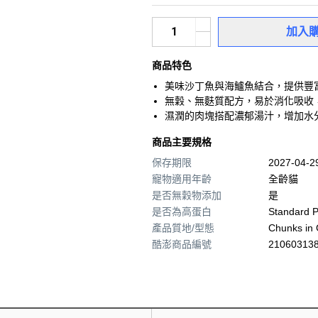
加入
商品特色
美味沙丁魚與海鱸魚結合，提供豐
無穀、無麩質配方，易於消化吸收
濕潤的肉塊搭配濃郁湯汁，增加水
商品主要規格
保存期限
2027-04-
寵物適用年齡
全齡貓
是否無穀物添加
是
是否為高蛋白
Standard P
產品質地/型態
Chunks in 
酷澎商品編號
210603138