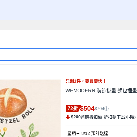
只剩
1
件，
要買要快！
WEMODERN 裝飾掛畫 麵包插
$504
72折
$704
$200
·
首購折扣價
折扣剩下22小時
星期三 8/12
預計送達