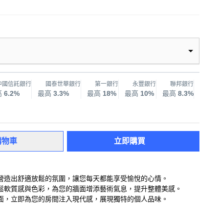
中國信託銀行
國泰世華銀行
第一銀行
永豐銀行
聯邦銀行
兆
高
6.2%
最高
3.3%
最高
18%
最高
10%
最高
8.3%
最高
購物車
立即購買
營造出舒適放鬆的氛圍，讓您每天都能享受愉悅的心情。
鬆軟質感與色彩，為您的牆面增添藝術氣息，提升整體美感。
面，立即為您的房間注入現代感，展現獨特的個人品味。