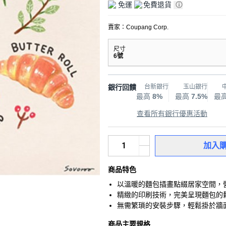
免運
免費退貨
賣家：
Coupang Corp.
尺寸
6號
銀行回饋
台新銀行
玉山銀行
最高
8%
最高
7.5%
最
查看所有銀行優惠活動
加入
商品特色
以溫暖的麵包插畫點綴居家空間，
精緻的印刷技術，完美呈現麵包的
無需繁瑣的安裝步驟，輕鬆掛於牆
商品主要規格