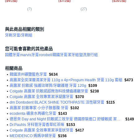
(
$4/1個
)
(
$7/1個
)
(
$16/1個
)
(
7
)
(
27
)
(
3,
與此商品相關的類別
牙刷
牙膏/牙刷組
您可能會喜歡的其他產品
固體牙膏
marvis牙膏
rorobell
韓國牙膏
潔牙組
盥洗旅行組
相關商品
•
韓國濟州礦鹽藍色牙膏
$634
•
高露潔全炭深層清潔牙膏 110g x 4p+Progum Health 牙膏 110g 套組
$473
•
高露潔 抗敏感 強護琺瑯質/牙齦護理 牙膏 120g
$109
•
Colgate 高露潔 抗敏感超微泡科技健齒護齦牙膏
$238
•
Colgate 高露潔 全效專業潔淨凝露牙膏
$370
•
dm Dontodent BLACK SHINE TOOTHPASTE 活性碳牙膏
$115
•
高露潔 抗敏專家 小分子胺基酸 牙膏
$102
•
ecodenta 礦泉水再礦化牙膏
$143
•
德恩奈 Day and Night 抗敏感三效牙膏 德國原裝進口 舒緩敏感 潔淨亮澤 鞏固齒質
$149
•
Dr.Pauhls 牙科管牙膏香草紅茶味
$153
•
Colgate 高露潔 全效專業潔淨膏狀牙膏
$417
•
MEDIDENCO 媽媽孕婦牙膏
$156