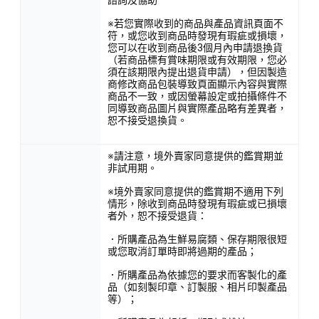
※若您實際收到的商品與產品資訊頁面不
符，或您收到商品時發現有瑕疵或損壞，
您可以在收到商品後3個月內申請退換貨
（若商品標有賞味期限或有效期限，您必
須在該期限內提出退貨申請），但因製造
商修改商品包裝導致頁面顯示內容與實際
商品不一致，或因螢幕設定或拍攝條件不
同導致商品圖片與實際產品略有差異者，
恕不接受退換貨。
※請注意，境外賣家同意提供的鑑賞期並
非試用期。
※境外賣家同意提供的鑑賞期不適用下列
情形，除收到商品時發現有瑕疵或已損壞
者外，恕不接受退貨：
．所購產品為生鮮易腐類、保存期限很短
或您取消訂單時即將過期的產品；
．所購產品為依據您的要求而客製化的產
品（如刻製印章、訂製服、相片印製產品
等）；