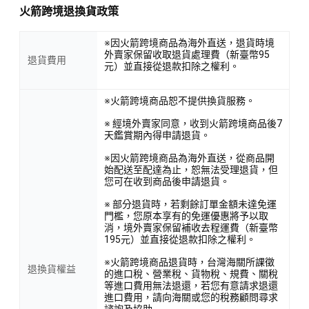
火箭跨境退換貨政策
※因火箭跨境商品為海外直送，退貨時境
外賣家保留收取退貨處理費（新臺幣95
退貨費用
元）並直接從退款扣除之權利。
※火箭跨境商品恕不提供換貨服務。
※ 經境外賣家同意，收到火箭跨境商品後7
天鑑賞期內得申請退貨。
※因火箭跨境商品為海外直送，從商品開
始配送至配達為止，恕無法受理退貨，但
您可在收到商品後申請退貨。
※ 部分退貨時，若剩餘訂單金額未達免運
門檻，您原本享有的免運優惠將予以取
消，境外賣家保留補收去程運費（新臺幣
195元）並直接從退款扣除之權利。
※火箭跨境商品退貨時，台灣海關所課徵
退換貨權益
的進口稅、營業稅、貨物稅、規費、關稅
等進口費用無法退還，若您有意請求退還
進口費用，請向海關或您的稅務顧問尋求
諮詢及協助