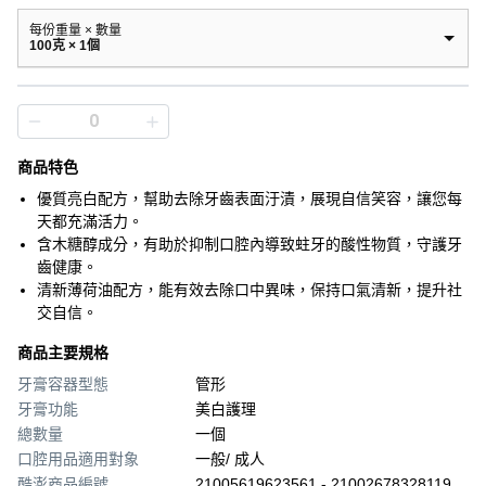
每份重量 × 數量
100克 × 1個
商品特色
優質亮白配方，幫助去除牙齒表面汙漬，展現自信笑容，讓您每
天都充滿活力。
含木糖醇成分，有助於抑制口腔內導致蛀牙的酸性物質，守護牙
齒健康。
清新薄荷油配方，能有效去除口中異味，保持口氣清新，提升社
交自信。
商品主要規格
牙膏容器型態
管形
牙膏功能
美白護理
總數量
一個
口腔用品適用對象
一般/ 成人
酷澎商品編號
21005619623561 - 21002678328119