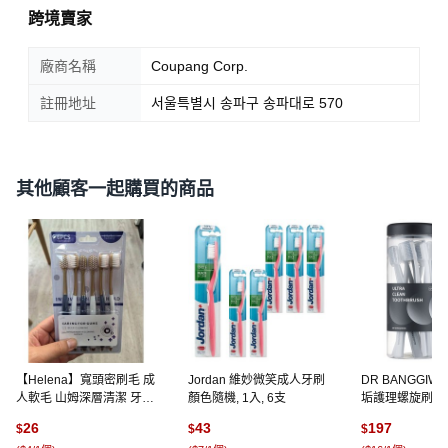
跨境賣家
廠商名稱
Coupang Corp.
註冊地址
서울특별시 송파구 송파대로 570
其他顧客一起購買的商品
【Helena】寬頭密刷毛 成
Jordan 維妙微笑成人牙刷
DR BANGGIW
人軟毛 山姆深層清潔 牙刷,
顏色隨機, 1入, 6支
垢護理螺旋刷毛牙
六入｜隨機, 1個, 6個裝
入, 1套
26
43
197
$
$
$