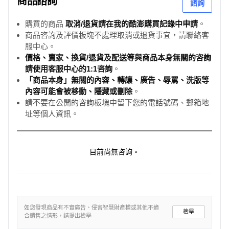
商品諮詢
諮詢
購買的商品
取消/退貨請在我的酷澎購買記錄中申請
。
商品咨詢及評價板塊不處理取消或退貨事宜，請聯絡客
服中心。
價格、賣家、換貨/退貨及配送等與商品本身無關的咨詢
請使用客服中心的1:1咨詢
。
「商品本身」無關的內容、轉讓、廣告、辱罵、洗版等
內容可能會被移動、隱藏或刪除
。
請不要在公開的咨詢板塊中留下您的電話號碼、郵箱地
址等個人資訊。
目前尚無咨詢。
如您發現商品有不實廣告、侵害智慧財產權或其他不適
檢舉
合銷售之情形，請提出檢舉