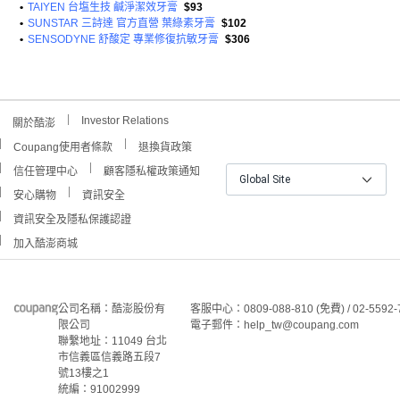
•
TAIYEN 台塩生技 鹹淨潔效牙膏
$93
•
SUNSTAR 三詩達 官方直營 葉綠素牙膏
$102
•
SENSODYNE 舒酸定 專業修復抗敏牙膏
$306
Investor Relations
關於酷澎
Coupang使用者條款
退換貨政策
信任管理中心
顧客隱私權政策通知
Global Site
安心購物
資訊安全
資訊安全及隱私保護認證
加入酷澎商城
公司名稱：酷澎股份有
客服中心：0809-088-810 (免費) / 02-5592-
限公司
電子郵件：help_tw@coupang.com
聯繫地址：11049 台北
市信義區信義路五段7
號13樓之1
統編：91002999