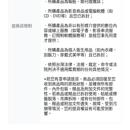
．所購產品為報紙、期刊或雜誌；
．所購產品為影音商品或電腦軟體（如
CD、DVD等）且您已拆封；
．所購產品為非以有形媒介提供的數位內
退換貨限制
容或線上服務（如電子書、影音串流服
務、訂閱制軟體服務等）並經您事先同意
才提供；
．所購產品為個人衛生用品（如內衣褲、
刮鬍刀、穿戴式美甲等）且已拆封；
．依照台灣法律、法規、裁定、命令或法
院判決不適用鑑賞期的任何其他情況。
※若您有意申請退貨，商品必須回復至您
收到商品時的原始狀態，並確保所有部
件、內外包裝、贈品及附加文件的完整
性。若商品或贈品已拆封使用、貼紙或標
籤脫落、吊牌拆除、或有任何部件、包
裝、贈品或附加文件遺失、故障、受到污
損等情況，您的退貨權益有可能受到影
響。