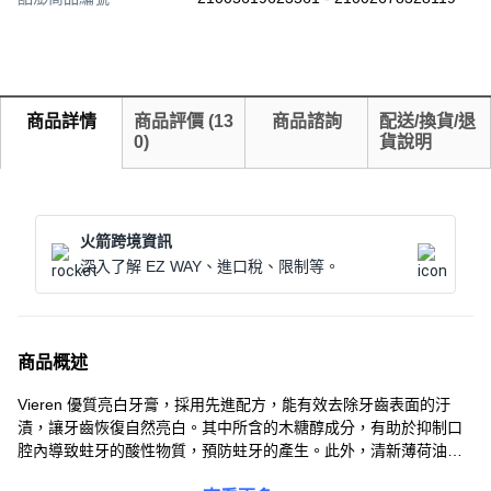
商品詳情
商品評價
(
13
商品諮詢
配送/換貨/退
0
)
貨說明
火箭跨境資訊
深入了解 EZ WAY、進口稅、限制等。
商品概述
Vieren 優質亮白牙膏，採用先進配方，能有效去除牙齒表面的汙
漬，讓牙齒恢復自然亮白。其中所含的木糖醇成分，有助於抑制口
腔內導致蛀牙的酸性物質，預防蛀牙的產生。此外，清新薄荷油的
添加，能有效去除口中異味，保持口氣清新，讓您在社交場合更加